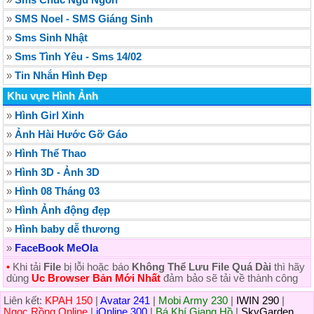
»
SMS Noel - SMS Giáng Sinh
»
Sms Sinh Nhật
»
Sms Tình Yêu - Sms 14/02
»
Tin Nhắn Hình Ðẹp
Khu vực Hình Ảnh
»
Hình Girl Xinh
»
Ảnh Hài Hước Gỡ Gáo
»
Hình Thể Thao
»
Hình 3D - Ảnh 3D
»
Hình 08 Tháng 03
»
Hình Ảnh động đẹp
»
Hình baby dễ thương
»
FaceBook MeOla
•
Khi tải
File
bị lỗi hoặc báo
Không Thể Lưu File Quá Dài
thì hãy
dùng
Uc Browser Bản Mới Nhất
đảm bảo sẽ tải về thành công
Liên kết:
KPAH 150
|
Avatar 241
|
Mobi Army 230
|
IWIN 290
|
Ngọc Rồng Online
|
iOnline 300
|
Bá Khí Giang Hồ
|
SkyGarden