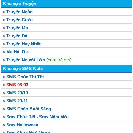
Khu vực Truyện
»
Truyện Ngắn
»
Truyện Cười
»
Truyện Ma
»
Truyện Dài
»
Truyện Hay Nhất
»
Me Hài Ola
»
Truyện Người Lớn
(cấm trẻ em)
Khu vực SMS Kute
»
SMS Chúc Thi Tốt
»
SMS 08-03
»
SMS 20/10
»
SMS 20-11
»
SMS Chào Buổi Sáng
»
Sms Chúc Tết - Sms Năm Mới
»
Sms Halloween
»
Sms Chúc Ngủ Ngon