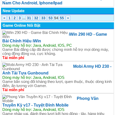
Nam Cho Android, Iphone/Ipad
New Update
«
1
2
3
...
31
32
33
53
54
55
»
Game Online Nổi Bật
iWin 290 HD - Game
Bài Chính Hiệu iWin
Dòng máy hỗ trợ: Java, Android, IOS, PC
Game Bài đẳng cấp đã được chứng minh hỗ trợ mọi dòng máy,
cộng đồng đông vui, cực khủng.
Tải miễn phí
Mobi Army HD 230 -
Anh Tài Tựa Gunbound
Dòng máy hỗ trợ: Java, Android, IOS
Game bắn súng đối kháng theo lượt, quen thuộc, thuộc dòng kinh
điển, ấn tượng với Gamer.
Tải miễn phí
Phong Vân
Truyền Kỳ v17 - Tuyệt Đỉnh Mobile
Dòng máy hỗ trợ: Java, Android, IOS
Game nhập vai, đánh theo lượt kết hợp đông - tây, hàng triệu