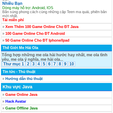
Nhiều Bạn
Dòng máy hỗ trợ: Android, IOS
Bắn súng phong cách cùng những cặp Teen ma quái, phiên bản
mới nhất.
Tải miễn phí
»
Xem Thêm 100 Game Online Cho ĐT Java
»
100 Game Online Cho ĐT Android
»
50 Game Online Cho ĐT Iphone/Ipad
Thế Giới Me Hài Ola
Tổng hợp những me ola hài hước hay nhất, me ola tình
yêu, me ola ý nghĩa, me hài ola
...
Thư mục 1
2
3
4
5
6
7
8
9
10
Tin tức - Thủ thuật
»
Hướng dẫn thủ thuật
Khu vực Java
»
Game Online Java
»
Hack Avatar
»
Game Offline Java