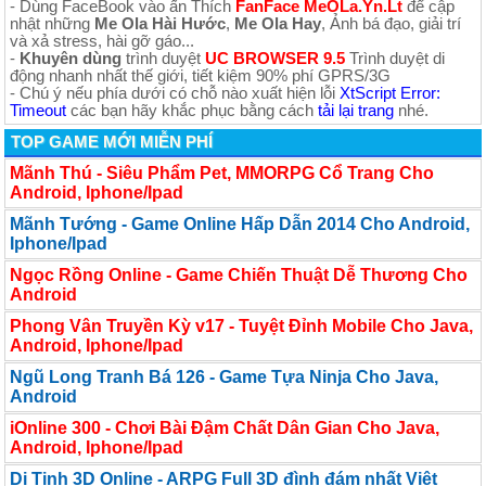
- Dùng FaceBook vào ấn Thích
FanFace MeOLa.Yn.Lt
để cập
nhật những
Me Ola Hài Hước
,
Me Ola Hay
, Ảnh bá đạo, giải trí
và xả stress, hài gỡ gáo...
-
Khuyên dùng
trình duyệt
UC BROWSER 9.5
Trình duyệt di
động nhanh nhất thế giới, tiết kiệm 90% phí GPRS/3G
- Chú ý nếu phía dưới có chỗ nào xuất hiện lỗi
XtScript Error:
Timeout
các bạn hãy khắc phục bằng cách
tải lại trang
nhé.
TOP GAME MỚI MIỄN PHÍ
Mãnh Thú - Siêu Phẩm Pet, MMORPG Cổ Trang Cho
Android, Iphone/Ipad
Mãnh Tướng - Game Online Hấp Dẫn 2014 Cho Android,
Iphone/Ipad
Ngọc Rồng Online - Game Chiến Thuật Dễ Thương Cho
Android
Phong Vân Truyền Kỳ v17 - Tuyệt Đỉnh Mobile Cho Java,
Android, Iphone/Ipad
Ngũ Long Tranh Bá 126 - Game Tựa Ninja Cho Java,
Android
iOnline 300 - Chơi Bài Đậm Chất Dân Gian Cho Java,
Android, Iphone/Ipad
Dị Tinh 3D Online - ARPG Full 3D đình đám nhất Việt