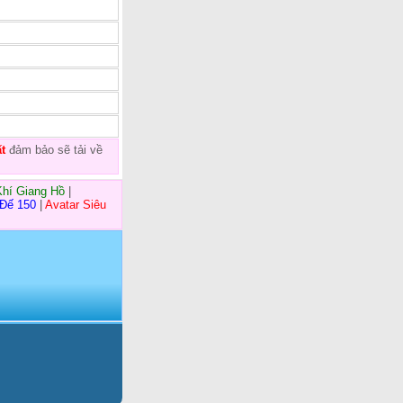
t
đảm bảo sẽ tải về
Khí Giang Hồ
|
 Đế 150
|
Avatar Siêu