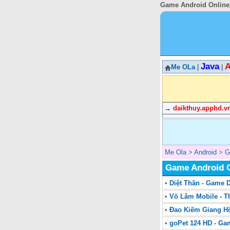
Game Android Online 
Java
A
Me OLa
|
|
→
daikthuy.apphd.v
Me Ola
>
Android
>
G
Game Android O
•
Diệt Thần - Game 
•
Võ Lâm Mobile - T
•
Đao Kiếm Giang Hồ
•
goPet 124 HD - G