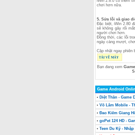
iWin 2.8.0 có thêm t
chơi hơn nữa.
5. Sửa lỗi và giao d
Đặc biệt, iWin 2.80 
sẽ không gây rối mắ
người chơi hơn.
Đồng thời, các lỗi t
ngày càng mượt, chơ
Cập nhật ngay phiên 
TẢI VỀ MÁY
Game 
Bạn đang xem
S
Game Android Onli
•
Diệt Thần - Game 
•
Võ Lâm Mobile - T
•
Đao Kiếm Giang Hồ
•
goPet 124 HD - G
•
Teen Du Ký - Nhậ