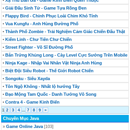
•
Xạ Thủ Bắn Gà - Game Kinh Điển Quen Thuộc
•
Giải Đấu Sinh Tử - Game Tựa Rồng Đen
•
Flappy Bird - Chinh Phục Loài Chim Khó Tính
•
Vua Kungfu - Anh Hùng Đường Phố
•
Thành Phố Zombie - Trải Nghiệm Cảm Giác Chiến Đấu Thật
•
Kiếm Linh - Chư Tiên Chư Chiến
•
Street Fighter - Võ Sĩ Đường Phố
•
Bắn Trứng Khủng Long - Cày Level Cực Sướng Trên Mobile
•
Ninja Kage - Nhập Vai Nhân Vật Ninja Anh Hùng
•
Biệt Đội Siêu Robot - Thế Giới Robot Chiến
•
Songoku - Siêu Xayda
•
Tôn Ngộ Không - Nhất lộ hướng Tây
•
Đạo Mộng Tam Quốc - Danh Tướng Vô Song
•
Contra 4 - Game Kinh Điển
1
2
3
4
...
7
8
9
»
Chuyên Mục Java
»
Game Online Java
[103]