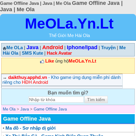
Game Offline Java |
Game Offline Java | Java | Me Ola
Java | Me Ola
MeOLa.Yn.Lt
Thế Giới Me Hài Ola
Java
Android
Iphone/Ipad
Me OLa
|
|
|
|
Truyện
|
Me
Hài Ola
|
SMS Kute
|
Hack Avatar
Like
ủng hộ
MeOLa.Yn.Lt
→
daikthuy.apphd.vn
- Kho game ứng dụng miễn phí dành
riêng cho
HĐH Android
Bạn muốn tìm gì?
Me Ola
>
Java
>
Game Offline Java
Game Offline Java
•
Ma đồ - Sơ nhập dị giới