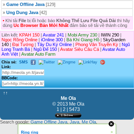
»
Game Offline Java
[129]
»
Ung Dung Java
[42]
•
Khi tải
File
bị lỗi hoặc báo
Không Thể Lưu File Quá Dài
thì hãy
dùng
Uc Browser Bản Mới Nhất
đảm bảo sẽ tải về thành công
Liên kết:
KPAH 150
|
Avatar 241
|
Mobi Army 230
|
IWIN 290
|
Ngọc Rồng Online
|
iOnline 300
|
Bá Khí Giang Hồ
|
SkyGarden
140
|
Đại Tướng
|
Tây Du Ký Online
|
Phong Vân Truyền Kỳ
|
Ngũ
Long Tranh Bá
|
Ngũ Đế 150
|
Avatar Siêu Câu Cá
|
Avatar Auto
Anh Việt
|
Avatar Auto Farm
Chia sẻ:
SMS
Link:
BBCode:
↑↑
Me Ola
© 2013 Me Ola
1 | 2 | 5473
Search google:
Game Offline Java
,
Java
,
Me Ola
,
»
Ring ring