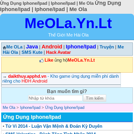
Ứng Dụng
Ứng Dụng Iphone/Ipad | Iphone/Ipad | Me Ola
Iphone/Ipad | Iphone/Ipad | Me Ola
MeOLa.Yn.Lt
Thế Giới Me Hài Ola
Java
Android
Iphone/Ipad
Me OLa
|
|
|
|
Truyện
|
Me
Hài Ola
|
SMS Kute
|
Hack Avatar
Like
ủng hộ
MeOLa.Yn.Lt
→
daikthuy.apphd.vn
- Kho game ứng dụng miễn phí dành
riêng cho
HĐH Android
Bạn muốn tìm gì?
Me Ola
>
Iphone/Ipad
>
Ứng Dụng Iphone/Ipad
Ứng Dụng Iphone/Ipad
•
Tử Vi 2014 - Luận Vận Mệnh & Đoán Kỳ Duyên