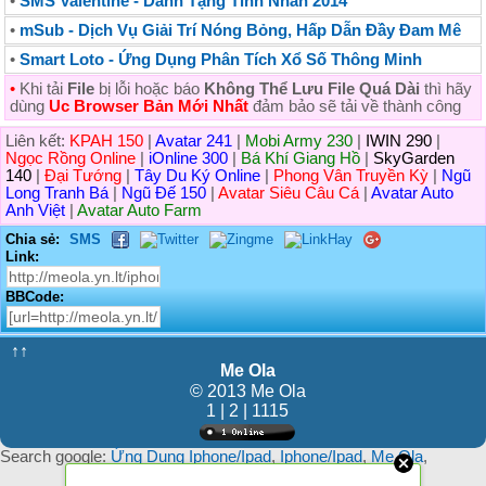
•
SMS Valentine - Dành Tặng Tình Nhân 2014
•
mSub - Dịch Vụ Giải Trí Nóng Bỏng, Hấp Dẫn Đầy Đam Mê
•
Smart Loto - Ứng Dụng Phân Tích Xổ Số Thông Minh
•
Khi tải
File
bị lỗi hoặc báo
Không Thể Lưu File Quá Dài
thì hãy
dùng
Uc Browser Bản Mới Nhất
đảm bảo sẽ tải về thành công
Liên kết:
KPAH 150
|
Avatar 241
|
Mobi Army 230
|
IWIN 290
|
Ngọc Rồng Online
|
iOnline 300
|
Bá Khí Giang Hồ
|
SkyGarden
140
|
Đại Tướng
|
Tây Du Ký Online
|
Phong Vân Truyền Kỳ
|
Ngũ
Long Tranh Bá
|
Ngũ Đế 150
|
Avatar Siêu Câu Cá
|
Avatar Auto
Anh Việt
|
Avatar Auto Farm
Chia sẻ:
SMS
Link:
BBCode:
↑↑
Me Ola
© 2013 Me Ola
1 | 2 | 1115
Search google:
Ứng Dụng Iphone/Ipad
,
Iphone/Ipad
,
Me Ola
,