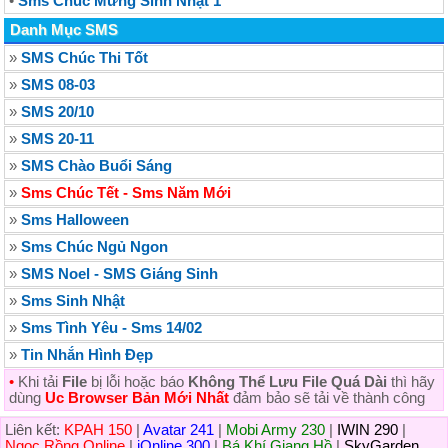
•
Sms Chúc Mừng Sinh Nhật 1
Danh Mục SMS
»
SMS Chúc Thi Tốt
»
SMS 08-03
»
SMS 20/10
»
SMS 20-11
»
SMS Chào Buổi Sáng
»
Sms Chúc Tết - Sms Năm Mới
»
Sms Halloween
»
Sms Chúc Ngủ Ngon
»
SMS Noel - SMS Giáng Sinh
»
Sms Sinh Nhật
»
Sms Tình Yêu - Sms 14/02
»
Tin Nhắn Hình Ðẹp
•
Khi tải
File
bị lỗi hoặc báo
Không Thể Lưu File Quá Dài
thì hãy
dùng
Uc Browser Bản Mới Nhất
đảm bảo sẽ tải về thành công
Liên kết:
KPAH 150
|
Avatar 241
|
Mobi Army 230
|
IWIN 290
|
Ngọc Rồng Online
|
iOnline 300
|
Bá Khí Giang Hồ
|
SkyGarden