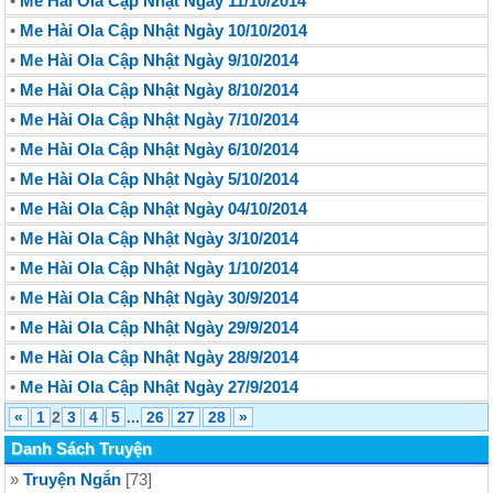
•
Me Hài Ola Cập Nhật Ngày 11/10/2014
•
Me Hài Ola Cập Nhật Ngày 10/10/2014
•
Me Hài Ola Cập Nhật Ngày 9/10/2014
•
Me Hài Ola Cập Nhật Ngày 8/10/2014
•
Me Hài Ola Cập Nhật Ngày 7/10/2014
•
Me Hài Ola Cập Nhật Ngày 6/10/2014
•
Me Hài Ola Cập Nhật Ngày 5/10/2014
•
Me Hài Ola Cập Nhật Ngày 04/10/2014
•
Me Hài Ola Cập Nhật Ngày 3/10/2014
•
Me Hài Ola Cập Nhật Ngày 1/10/2014
•
Me Hài Ola Cập Nhật Ngày 30/9/2014
•
Me Hài Ola Cập Nhật Ngày 29/9/2014
•
Me Hài Ola Cập Nhật Ngày 28/9/2014
•
Me Hài Ola Cập Nhật Ngày 27/9/2014
«
1
2
3
4
5
...
26
27
28
»
Danh Sách Truyện
»
Truyện Ngắn
[73]