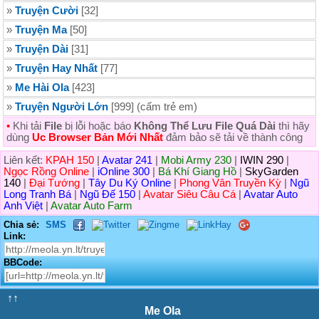
»
Truyện Cười
[32]
»
Truyện Ma
[50]
»
Truyện Dài
[31]
»
Truyện Hay Nhất
[77]
»
Me Hài Ola
[423]
»
Truyện Người Lớn
[999] (cấm trẻ em)
•
Khi tải
File
bị lỗi hoặc báo
Không Thể Lưu File Quá Dài
thì hãy
dùng
Uc Browser Bản Mới Nhất
đảm bảo sẽ tải về thành công
Liên kết:
KPAH 150
|
Avatar 241
|
Mobi Army 230
|
IWIN 290
|
Ngọc Rồng Online
|
iOnline 300
|
Bá Khí Giang Hồ
|
SkyGarden
140
|
Đại Tướng
|
Tây Du Ký Online
|
Phong Vân Truyền Kỳ
|
Ngũ
Long Tranh Bá
|
Ngũ Đế 150
|
Avatar Siêu Câu Cá
|
Avatar Auto
Anh Việt
|
Avatar Auto Farm
Chia sẻ:
SMS
Link:
BBCode:
↑↑
Me Ola