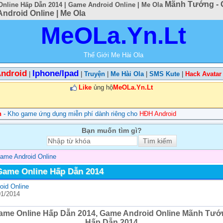
Mãnh Tướng - 
nline Hấp Dẫn 2014 | Game Android Online | Me Ola
ndroid Online | Me Ola
MeOLa.Yn.Lt
Thế Giới Me Hài Ola
ndroid
Iphone/Ipad
|
|
Truyện
|
Me Hài Ola
|
SMS Kute
|
Hack Avatar
Like
ủng hộ
MeOLa.Yn.Lt
n
- Kho game ứng dụng miễn phí dành riêng cho
HĐH Android
Bạn muốn tìm gì?
ame Android Online
Game Online Hấp Dẫn 2014
id Online
01/2014
me Online Hấp Dẫn 2014, Game Android Online Mãnh Tướ
Hấp Dẫn 2014