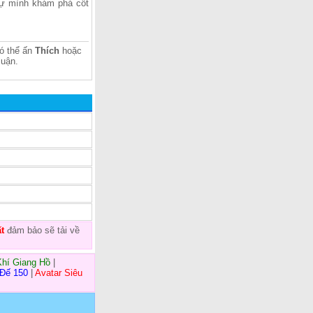
tự mình khám phá cốt
ó thể ấn
Thích
hoặc
luận.
t
đảm bảo sẽ tải về
Khí Giang Hồ
|
 Đế 150
|
Avatar Siêu