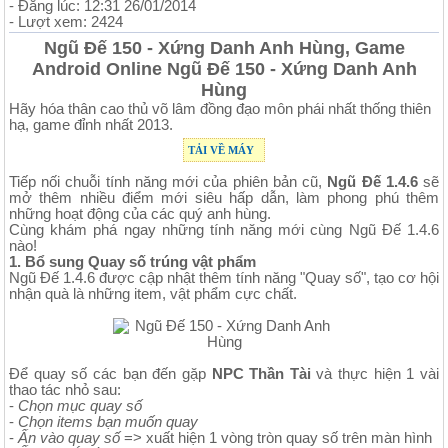
- Đăng lúc: 12:31 26/01/2014
- Lượt xem: 2424
Ngũ Đế 150 - Xứng Danh Anh Hùng, Game
Android Online Ngũ Đế 150 - Xứng Danh Anh
Hùng
Hãy hóa thân cao thủ võ lâm đồng đạo môn phái nhất thống thiên
hạ, game đỉnh nhất 2013.
TẢI VỀ MÁY
Tiếp nối chuỗi tính năng mới của phiên bản cũ,
Ngũ Đế 1.4.6
sẽ
mở thêm nhiều điểm mới siêu hấp dẫn, làm phong phú thêm
những hoạt động của các quý anh hùng.
Cùng khám phá ngay những tính năng mới cùng Ngũ Đế 1.4.6
nào!
1. Bổ sung Quay số trúng vật phẩm
Ngũ Đế 1.4.6 được cập nhật thêm tính năng "Quay số", tạo cơ hội
nhận quà là những item, vật phẩm cực chất.
Để quay số các bạn đến gặp
NPC Thần Tài
và thực hiện 1 vài
thao tác nhỏ sau:
-
Chọn mục quay số
-
Chọn items bạn muốn quay
-
Ấn vào quay số
=> xuất hiện 1 vòng tròn quay số trên màn hình