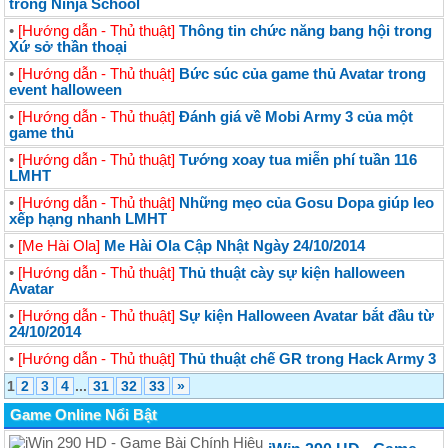
trong Ninja School
•
[Hướng dẫn - Thủ thuật]
Thông tin chức năng bang hội trong
Xứ sở thần thoại
•
[Hướng dẫn - Thủ thuật]
Bức súc của game thủ Avatar trong
event halloween
•
[Hướng dẫn - Thủ thuật]
Đánh giá về Mobi Army 3 của một
game thủ
•
[Hướng dẫn - Thủ thuật]
Tướng xoay tua miễn phí tuần 116
LMHT
•
[Hướng dẫn - Thủ thuật]
Những mẹo của Gosu Dopa giúp leo
xếp hạng nhanh LMHT
•
[Me Hài Ola]
Me Hài Ola Cập Nhật Ngày 24/10/2014
•
[Hướng dẫn - Thủ thuật]
Thủ thuật cày sự kiện halloween
Avatar
•
[Hướng dẫn - Thủ thuật]
Sự kiện Halloween Avatar bắt đầu từ
24/10/2014
•
[Hướng dẫn - Thủ thuật]
Thủ thuật chế GR trong Hack Army 3
1
2
3
4
...
31
32
33
»
Game Online Nổi Bật