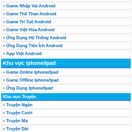
»
Game Nhập Vai Android
»
Game Thể Thao Android
»
Game Trí Tuệ Android
»
Game Việt Hóa Android
»
Ứng Dụng Hệ Thống Android
»
Ứng Dụng Tiện Ích Android
»
App Việt Android
Khu vực Iphone/Ipad
»
Game Online Iphone/Ipad
»
Game Offline Iphone/Ipad
»
Ứng Dụng Iphone/Ipad
Khu vực Truyện
»
Truyện Ngắn
»
Truyện Cười
»
Truyện Ma
»
Truyện Dài