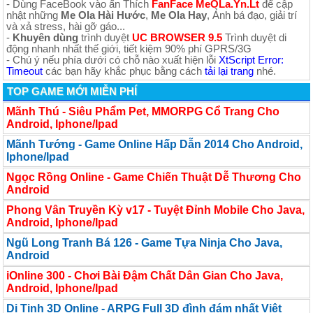
- Dùng FaceBook vào ấn Thích
FanFace MeOLa.Yn.Lt
để cập
nhật những
Me Ola Hài Hước
,
Me Ola Hay
, Ảnh bá đạo, giải trí
và xả stress, hài gỡ gáo...
-
Khuyên dùng
trình duyệt
UC BROWSER 9.5
Trình duyệt di
động nhanh nhất thế giới, tiết kiệm 90% phí GPRS/3G
- Chú ý nếu phía dưới có chỗ nào xuất hiện lỗi
XtScript Error:
Timeout
các bạn hãy khắc phục bằng cách
tải lại trang
nhé.
TOP GAME MỚI MIỄN PHÍ
Mãnh Thú - Siêu Phẩm Pet, MMORPG Cổ Trang Cho
Android, Iphone/Ipad
Mãnh Tướng - Game Online Hấp Dẫn 2014 Cho Android,
Iphone/Ipad
Ngọc Rồng Online - Game Chiến Thuật Dễ Thương Cho
Android
Phong Vân Truyền Kỳ v17 - Tuyệt Đỉnh Mobile Cho Java,
Android, Iphone/Ipad
Ngũ Long Tranh Bá 126 - Game Tựa Ninja Cho Java,
Android
iOnline 300 - Chơi Bài Đậm Chất Dân Gian Cho Java,
Android, Iphone/Ipad
Dị Tinh 3D Online - ARPG Full 3D đình đám nhất Việt