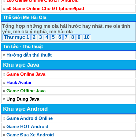
»
100 Game Online Cho ĐT Android
»
50 Game Online Cho ĐT Iphone/Ipad
Thế Giới Me Hài Ola
Tổng hợp những me ola hài hước hay nhất, me ola tình
yêu, me ola ý nghĩa, me hài ola
...
Thư mục 1
2
3
4
5
6
7
8
9
10
Tin tức - Thủ thuật
»
Hướng dẫn thủ thuật
Khu vực Java
»
Game Online Java
»
Hack Avatar
»
Game Offline Java
»
Ung Dung Java
Khu vực Android
»
Game Android Online
»
Game HOT Android
»
Game Đua Xe Android