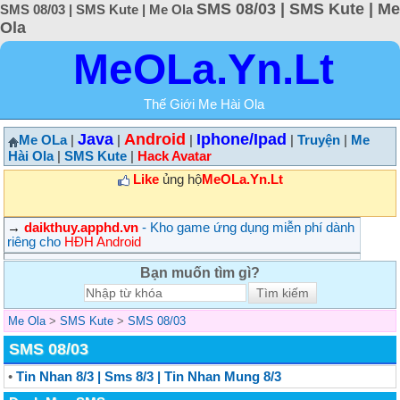
SMS 08/03 | SMS Kute | Me
SMS 08/03 | SMS Kute | Me Ola
Ola
MeOLa.Yn.Lt
Thế Giới Me Hài Ola
Java
Android
Iphone/Ipad
Me OLa
|
|
|
|
Truyện
|
Me
Hài Ola
|
SMS Kute
|
Hack Avatar
Like
ủng hộ
MeOLa.Yn.Lt
→
daikthuy.apphd.vn
- Kho game ứng dụng miễn phí dành
riêng cho
HĐH Android
Bạn muốn tìm gì?
Me Ola
>
SMS Kute
>
SMS 08/03
SMS 08/03
•
Tin Nhan 8/3 | Sms 8/3 | Tin Nhan Mung 8/3