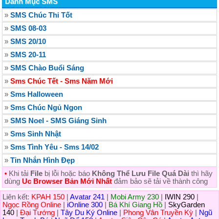
Danh Mục SMS
»
SMS Chúc Thi Tốt
»
SMS 08-03
»
SMS 20/10
»
SMS 20-11
»
SMS Chào Buổi Sáng
»
Sms Chúc Tết - Sms Năm Mới
»
Sms Halloween
»
Sms Chúc Ngủ Ngon
»
SMS Noel - SMS Giáng Sinh
»
Sms Sinh Nhật
»
Sms Tình Yêu - Sms 14/02
»
Tin Nhắn Hình Ðẹp
•
Khi tải
File
bị lỗi hoặc báo
Không Thể Lưu File Quá Dài
thì hãy
dùng
Uc Browser Bản Mới Nhất
đảm bảo sẽ tải về thành công
Liên kết:
KPAH 150
|
Avatar 241
|
Mobi Army 230
|
IWIN 290
|
Ngọc Rồng Online
|
iOnline 300
|
Bá Khí Giang Hồ
|
SkyGarden
140
|
Đại Tướng
|
Tây Du Ký Online
|
Phong Vân Truyền Kỳ
|
Ngũ