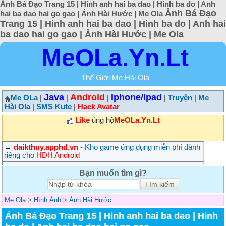
Ảnh Bá Đạo Trang 15 | Hinh anh hai ba dao | Hinh ba do | Anh
Ảnh Bá Đạo
hai ba dao hai go gao | Ảnh Hài Hước | Me Ola
Trang 15 | Hinh anh hai ba dao | Hinh ba do | Anh hai
ba dao hai go gao | Ảnh Hài Hước | Me Ola
MeOLa.Yn.Lt
Thế Giới Me Hài Ola
Java
Android
Iphone/Ipad
Me OLa
|
|
|
|
Truyện
|
Me
Hài Ola
|
SMS Kute
|
Hack Avatar
Like
ủng hộ
MeOLa.Yn.Lt
→
daikthuy.apphd.vn
- Kho game ứng dụng miễn phí dành
riêng cho
HĐH Android
Bạn muốn tìm gì?
Me Ola
>
Hình Ảnh
>
Ảnh Hài Hước
Ảnh Bá Đạo Trang 15 | Hinh anh hai ba dao | Hinh