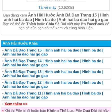
Tải về máy
(10.62KB)
Ảnh Hài Hước Ảnh Bá Đạo Trang 15 | Hinh
Bạn đang xem
anh hai ba dao | Hinh ba do | Anh hai ba dao hai go gao
Bạn có thể ấn
Thích
hoặc
Chia Sẻ
Bài Viết này lên
FaceBook
để
bạn bè của bạn có thể xem và cùng bình luận.
Ảnh Hài Hước Khác
•
Ảnh Bá Đạo Trang 15 | Hinh anh hai ba dao | Hinh ba do |
Anh hai ba dao hai go gao
•
Ảnh Bá Đạo Trang 14 | Hinh anh hai ba dao | Hinh ba do |
Anh hai ba dao hai go gao
•
Ảnh Bá Đạo Trang 13 | Hinh anh hai ba dao | Hinh ba do |
Anh hai ba dao hai go gao
•
Ảnh Bá Đạo Trang 12 | Hinh anh hai ba dao | Hinh ba do |
Anh hai ba dao hai go gao
•
Ảnh Bá Đạo Trang 11 | Hinh anh hai ba dao | Hinh ba do |
Anh hai ba dao hai go gao
•
Xem thêm >>
•
Khi tải
File
bị lỗi hoặc báo
Không Thể Lưu File Quá Dài
thì hãy