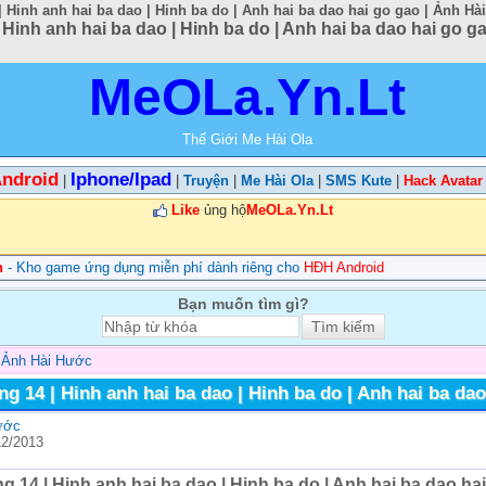
 Hinh anh hai ba dao | Hinh ba do | Anh hai ba dao hai go gao | Ảnh Hà
 Hinh anh hai ba dao | Hinh ba do | Anh hai ba dao hai go 
MeOLa.Yn.Lt
Thế Giới Me Hài Ola
ndroid
Iphone/Ipad
|
|
Truyện
|
Me Hài Ola
|
SMS Kute
|
Hack Avatar
Like
ủng hộ
MeOLa.Yn.Lt
n
- Kho game ứng dụng miễn phí dành riêng cho
HĐH Android
Bạn muốn tìm gì?
>
Ảnh Hài Hước
g 14 | Hinh anh hai ba dao | Hinh ba do | Anh hai ba dao
ước
12/2013
 14 | Hinh anh hai ba dao | Hinh ba do | Anh hai ba dao ha