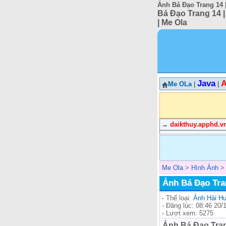
Ảnh Bá Đạo Trang 14 |
Bá Đạo Trang 14 |
| Me Ola
Java
A
Me OLa
|
|
→
daikthuy.apphd.v
Me Ola
>
Hình Ảnh
Ảnh Bá Đạo Tran
- Thể loại:
Ảnh Hài H
- Đăng lúc: 08:46 20/
- Lượt xem: 5275
Ảnh Bá Đạo Trang