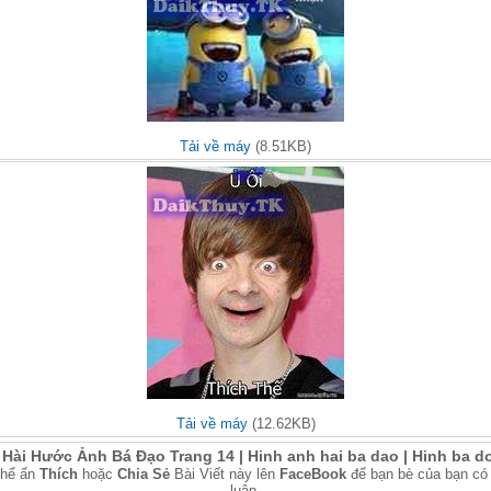
Tải về máy
(8.51KB)
Tải về máy
(12.62KB)
Hài Hước Ảnh Bá Đạo Trang 14 | Hinh anh hai ba dao | Hinh ba do
thể ấn
Thích
hoặc
Chia Sẻ
Bài Viết này lên
FaceBook
để bạn bè của bạn có
luận.