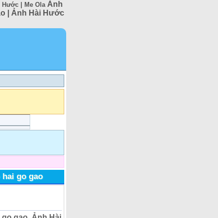
Ảnh
i Hước | Me Ola
gao | Ảnh Hài Hước
 hai go gao
i go gao, Ảnh Hài