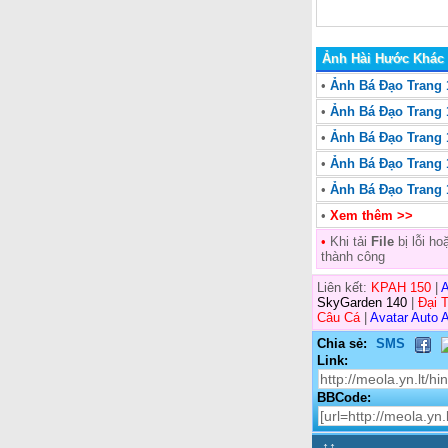
Ảnh Hài Hước Khác
•
Ảnh Bá Đạo Trang 1
•
Ảnh Bá Đạo Trang 1
•
Ảnh Bá Đạo Trang 1
•
Ảnh Bá Đạo Trang 1
•
Ảnh Bá Đạo Trang 1
•
Xem thêm >>
•
Khi tải
File
bị lỗi h
thành công
Liên kết:
KPAH 150
|
A
SkyGarden 140
|
Đại 
Câu Cá
|
Avatar Auto A
Chia sẻ:
SMS
Link:
BBCode:
↑↑