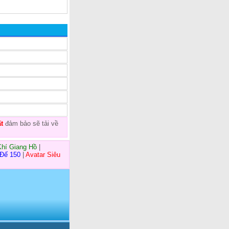
t
đảm bảo sẽ tải về
Khí Giang Hồ
|
 Đế 150
|
Avatar Siêu