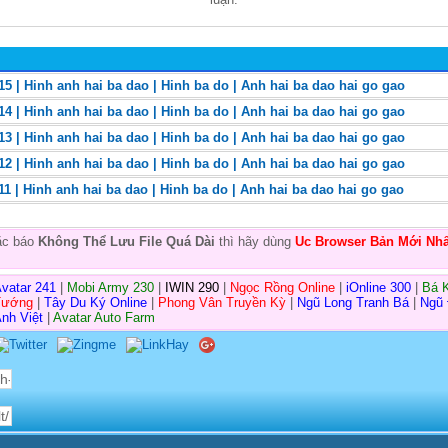
5 | Hinh anh hai ba dao | Hinh ba do | Anh hai ba dao hai go gao
4 | Hinh anh hai ba dao | Hinh ba do | Anh hai ba dao hai go gao
3 | Hinh anh hai ba dao | Hinh ba do | Anh hai ba dao hai go gao
2 | Hinh anh hai ba dao | Hinh ba do | Anh hai ba dao hai go gao
1 | Hinh anh hai ba dao | Hinh ba do | Anh hai ba dao hai go gao
oặc báo
Không Thể Lưu File Quá Dài
thì hãy dùng
Uc Browser Bản Mới Nhấ
vatar 241
|
Mobi Army 230
|
IWIN 290
|
Ngọc Rồng Online
|
iOnline 300
|
Bá 
Tướng
|
Tây Du Ký Online
|
Phong Vân Truyền Kỳ
|
Ngũ Long Tranh Bá
|
Ngũ
nh Việt
|
Avatar Auto Farm