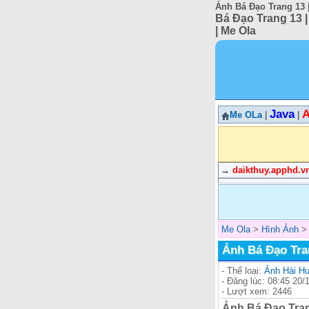
Ảnh Bá Đạo Trang 13 |
Bá Đạo Trang 13 |
| Me Ola
Java
A
Me OLa
|
|
→
daikthuy.apphd.v
Me Ola
>
Hình Ảnh
Ảnh Bá Đạo Tran
- Thể loại:
Ảnh Hài H
- Đăng lúc: 08:45 20/
- Lượt xem: 2446
Ảnh Bá Đạo Trang