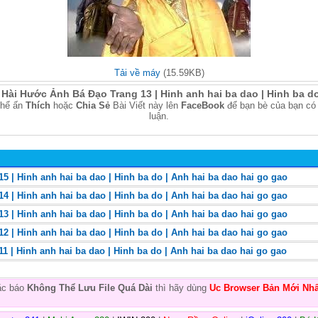
Tải về máy
(15.59KB)
Hài Hước Ảnh Bá Đạo Trang 13 | Hinh anh hai ba dao | Hinh ba do
thể ấn
Thích
hoặc
Chia Sẻ
Bài Viết này lên
FaceBook
để bạn bè của bạn có
luận.
5 | Hinh anh hai ba dao | Hinh ba do | Anh hai ba dao hai go gao
4 | Hinh anh hai ba dao | Hinh ba do | Anh hai ba dao hai go gao
3 | Hinh anh hai ba dao | Hinh ba do | Anh hai ba dao hai go gao
2 | Hinh anh hai ba dao | Hinh ba do | Anh hai ba dao hai go gao
1 | Hinh anh hai ba dao | Hinh ba do | Anh hai ba dao hai go gao
oặc báo
Không Thể Lưu File Quá Dài
thì hãy dùng
Uc Browser Bản Mới Nhấ