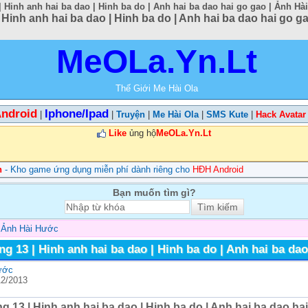
 Hinh anh hai ba dao | Hinh ba do | Anh hai ba dao hai go gao | Ảnh Hà
 Hinh anh hai ba dao | Hinh ba do | Anh hai ba dao hai go 
MeOLa.Yn.Lt
Thế Giới Me Hài Ola
ndroid
Iphone/Ipad
|
|
Truyện
|
Me Hài Ola
|
SMS Kute
|
Hack Avatar
Like
ủng hộ
MeOLa.Yn.Lt
n
- Kho game ứng dụng miễn phí dành riêng cho
HĐH Android
Bạn muốn tìm gì?
>
Ảnh Hài Hước
g 13 | Hinh anh hai ba dao | Hinh ba do | Anh hai ba dao
ước
12/2013
 13 | Hinh anh hai ba dao | Hinh ba do | Anh hai ba dao ha