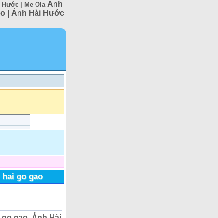
Ảnh
i Hước | Me Ola
gao | Ảnh Hài Hước
 hai go gao
i go gao, Ảnh Hài