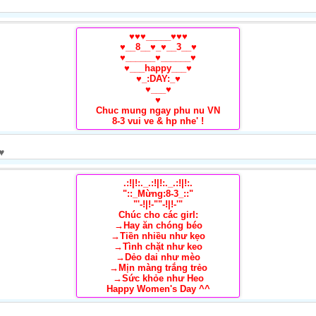
♥♥♥_____♥♥♥
♥__8__♥_♥__3__♥
♥______♥______♥
♥___happy___♥
♥_:DAY:_♥
♥___♥
♥
Chuc mung ngay phu nu VN
8-3 vui ve & hp nhe' !
.:!|!:._.:!|!:._.:!|!:.
"::_Mừng:8-3_::"
"'-!|!-""-!|!-'"
Chúc cho các girl:
→Hay ăn chóng béo
→Tiền nhiều như kẹo
→Tình chặt như keo
→Dẻo dai như mèo
→Mịn màng trắng trẻo
→Sức khỏe như Heo
Happy Women's Day ^^