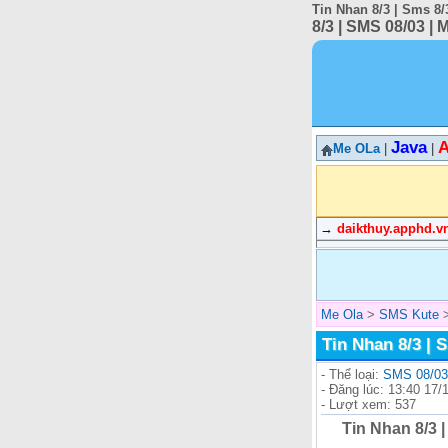
Tin Nhan 8/3 | Sms 8/
8/3 | SMS 08/03 | 
Java
A
Me OLa
|
|
→
daikthuy.apphd.v
Me Ola
>
SMS Kute
Tin Nhan 8/3 | 
- Thể loại:
SMS 08/03
- Đăng lúc: 13:40 17/
- Lượt xem: 537
Tin Nhan 8/3 