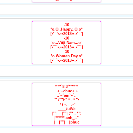
-10
°o.O..Happy..O.o°
[•´¯`•.••2013••.•´¯`]
-10
°o...Việt Nam...o°
[•´¯`•.••2013••.•´¯`]
-10
°o.Women Day.o°
[•´¯`•.••2013••.•´¯`]
*°**`8-3`*°**°*
..+.+chuc+.+
..`~`em`~`..
"' /''"/:" * . * ":
_/ / -. _ .-"
____/uiVe
|""|__|""| :"* . *":
|******|anh_.-"
|__|""|__|phuc