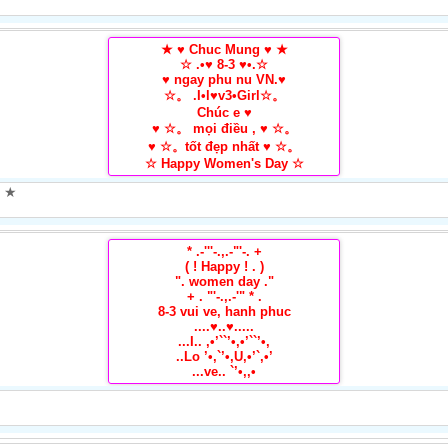
★ ♥ Chuc Mung ♥ ★
☆ .•♥ 8-3 ♥•.☆
♥ ngay phu nu VN.♥
☆。 .I•l♥v3•Girl☆。
Chúc e ♥
♥ ☆。 mọi điều , ♥ ☆。
♥ ☆。tốt đẹp nhất ♥ ☆。
☆ Happy Women's Day ☆
* .-'''-.,.-"'-. +
( ! Happy ! . )
". women day ."
+ . "'-.,.-'" * .
8-3 vui ve, hanh phuc
....♥..♥.....
...I.. ,•’``’•,•’``’•,
..Lo ’•,`’•,U,•’`,•’
...ve.. `’•,,•