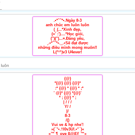
.•*´¨`*•.Ngày 8-3
anh chúc em luôn luôn
(_(...*Xinh đẹp,
(=' :')....*Học giỏi,
('')('')...¤.Đáng yêu,
¸.•*´¨`*•.¸¸.•Sẽ đạt được
những điều mình mong muốn!!
L(^^)v3 U4ever!
{@}
*{@} {@} {@}*
:* {@} * {@} * ;*
' @}* {@} *{@}'
* ; {@} * ;
| / / /
Y/ /
|/
8-3
/()
Vui ve & hp nhe'!
»(¯°•.†l0v3U!.•°¯)«
»™ ¶_ove ß@ßY ™«