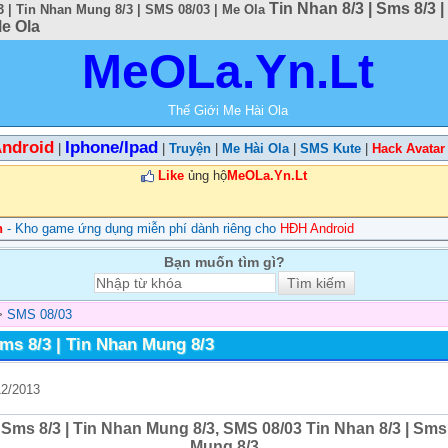
Tin Nhan 8/3 | Sms 8/3 
3 | Tin Nhan Mung 8/3 | SMS 08/03 | Me Ola
Me Ola
MeOLa.Yn.Lt
Thế Giới Me Hài Ola
ndroid
Iphone/Ipad
|
|
Truyện
|
Me Hài Ola
|
SMS Kute
|
Hack Avatar
Like
ủng hộ
MeOLa.Yn.Lt
n
- Kho game ứng dụng miễn phí dành riêng cho
HĐH Android
Bạn muốn tìm gì?
>
SMS 08/03
Sms 8/3 | Tin Nhan Mung 8/3
12/2013
| Sms 8/3 | Tin Nhan Mung 8/3, SMS 08/03 Tin Nhan 8/3 | Sms 
Mung 8/3