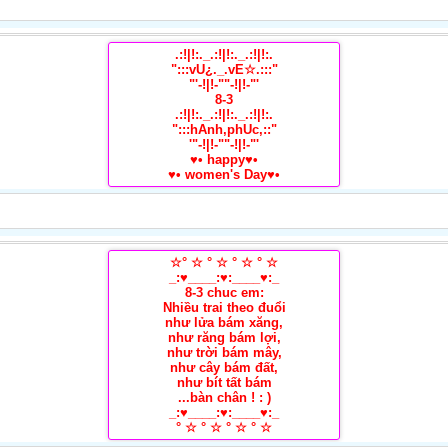
.:!|!:._.:!|!:._.:!|!:.
":::vU¿._.vE☆.:::"
"'-!|!-""-!|!-"'
8-3
.:!|!:._.:!|!:._.:!|!:.
":::hAnh,phUc,::"
'"-!|!-""-!|!-"'
♥• happy♥•
♥• women's Day♥•
☆° ☆ ° ☆ ° ☆ ° ☆
_:♥____:♥:____♥:_
8-3 chuc em:
Nhiều trai theo đuổi
như lửa bám xăng,
như răng bám lợi,
như trời bám mây,
như cây bám đất,
như bít tất bám
...bàn chân ! : )
_:♥____:♥:____♥:_
° ☆ ° ☆ ° ☆ ° ☆