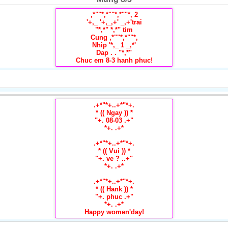
,*""*,*""*,*""*, 2
'+,_ '+,_,+' _,+'trai
"*,*" *,*" tim
Cung ,*""*,*""*,
Nhip '*,_ 1 _,*'
Dap . . "*,*"
Chuc em 8-3 hanh phuc!
.+*"*+..+*"*+.
* (( Ngay )) *
"+. 08-03 .+"
*+. .+*
.+*"*+..+*"*+.
* (( Vui )) *
"+. ve ? ..+"
*+. .+*
.+*"*+..+*"*+.
* (( Hank )) *
"+. phuc .+"
*+. .+*
Happy women'day!