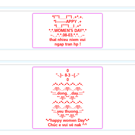
*I""I___I""I .+*.+.
*I--------APPY .+
*I__I"""I__I .+*
*.*.WOMEN'S DAY*.*
~._.*.*.08-03.*.*._.~
that nhieu niem vui
ngap tran hp !
0
"-.]~ 8-3 ~[.-"
0
.•*•.•*•.•*•.•*•..•*•.
.:!|!:._.:!|!:._.:!|!:.
":::.dong._.day.:::"
"'-!|!-""-!|!-"'
.•*•.•*•.•*•.•*•..•*•.
.:!|!:._.:!|!:._.:!|!:.
"::.yeu thuong.::"
"-!|!-""-!|!-"'
*•*happy women Day*•*
Chúc e vui vẻ nak ^^