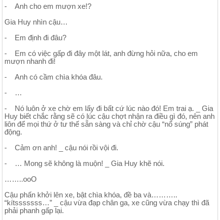
- Anh cho em mượn xe!?
Gia Huy nhìn cậu…
- Em định đi đâu?
- Em có việc gấp đi đây một lát, anh đừng hỏi nữa, cho em
mượn nhanh đi!
- Anh có cầm chìa khóa đâu.
- …
- Nó luôn ở xe chờ em lấy đi bất cứ lúc nào đó! Em trai ạ. _ Gia
Huy biết chắc rằng sẽ có lúc cậu chợt nhận ra điều gì đó, nên anh
liôn để mọi thứ ở tư thế sẵn sàng và chỉ chờ cậu “nổ súng” phát
động.
- Cảm ơn anh! _ cậu nói rồi vội đi.
- … Mong sẽ không là muộn! _ Gia Huy khẽ nói.
……..ooO
Cậu phấn khởi lên xe, bật chìa khóa, đề ba và………..
“kítsssssss…” _ cậu vừa đạp chân ga, xe cũng vừa chạy thì đã
phải phanh gấp lại.