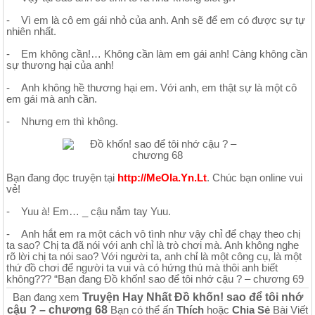
- Vì em là cô em gái nhỏ của anh. Anh sẽ để em có được sự tự
nhiên nhất.
- Em không cần!… Không cần làm em gái anh! Càng không cần
sự thương hại của anh!
- Anh không hề thương hại em. Với anh, em thật sự là một cô
em gái mà anh cần.
- Nhưng em thì không.
Bạn đang đọc truyện tại
http://MeOla.Yn.Lt
. Chúc bạn online vui
vẻ!
- Yuu à! Em… _ cậu nắm tay Yuu.
- Anh hắt em ra một cách vô tình như vậy chỉ để chạy theo chị
ta sao? Chị ta đã nói với anh chỉ là trò chơi mà. Anh không nghe
rõ lời chị ta nói sao? Với người ta, anh chỉ là một công cụ, là một
thứ đồ chơi để người ta vui và có hứng thú mà thôi anh biết
không??? “Bạn đang Đồ khốn! sao để tôi nhớ cậu ? – chương 69
Truyện Hay Nhất Đồ khốn! sao để tôi nhớ
Bạn đang xem
cậu ? – chương 68
Bạn có thể ấn
Thích
hoặc
Chia Sẻ
Bài Viết