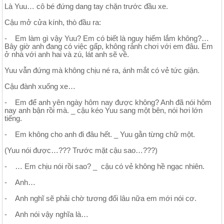
Là Yuu… cô bé đứng dang tay chặn trước đầu xe.
Cậu mở cửa kính, thò đầu ra:
- Em làm gì vậy Yuu? Em có biết là nguy hiểm lắm không?…
Bây giờ anh đang có việc gấp, không rảnh chơi với em đâu. Em
ở nhà với anh hai và zú, lát anh sẽ về.
Yuu vẫn đứng mà không chịu né ra, ánh mắt có vẻ tức giận.
Cậu đành xuống xe…
- Em để anh yên ngày hôm nay được không? Anh đã nói hôm
nay anh bận rồi mà. _ cậu kéo Yuu sang một bên, nói hơi lớn
tiếng.
- Em không cho anh đi đâu hết. _ Yuu gằn từng chữ một.
(Yuu nói được…??? Trước mặt cậu sao…???)
- … Em chịu nói rồi sao? _ cậu có vẻ không hề ngạc nhiên.
- Anh…
- Anh nghĩ sẽ phải chờ tương đối lâu nữa em mới nói cơ.
- Anh nói vậy nghĩa là…