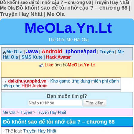
Đồ khốn! sao để tôi nhớ cậu ? – chương 68 | Truyện Hay Nhất |
Đồ khốn! sao để tôi nhớ cậu ? – chương 68 |
Me Ola
Truyện Hay Nhất | Me Ola
MeOLa.Yn.Lt
Thế Giới Me Hài Ola
Java
Android
Iphone/Ipad
Me OLa
|
|
|
|
Truyện
|
Me
Hài Ola
|
SMS Kute
|
Hack Avatar
Like
ủng hộ
MeOLa.Yn.Lt
→
daikthuy.apphd.vn
- Kho game ứng dụng miễn phí dành
riêng cho
HĐH Android
Bạn muốn tìm gì?
Me Ola
>
Truyện
>
Truyện Hay Nhất
Đồ khốn! sao để tôi nhớ cậu ? – chương 68
- Thể loại:
Truyện Hay Nhất