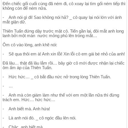
Đến chiếc gối cuối cùng đã ném đi, cô xoay lại tìm gối ném tiếp thì
không còn để ném nữa.
- Anh nói gì đi! Sao không nói hả? _ cô quay lại nói lớn với ánh
mắt giận dữ.
Thiên Tuấn đứng dậy trước mặt cô. Tiến gần lại, đôi mắt anh long
lanh bởi một màn nước mỏng phủ lên tròng mắt…
Ôm cô vào lòng, anh khẽ nói:
- Sẽ qua thôi em à! Anh xin lỗi! Xin lỗi cô em gái bé nhỏ của anh!
Đã lâu… thật đã lâu lắm rồi… bây giờ cô mới được nhận lại chiếc
ôm ấm áp của Thiên Tuấn.
- Hức hức… _ cô bắt đầu nức nở trong lòng Thiên Tuấn.
- …
- Anh mà còn giám làm như thế với em một lần nữa thì đừng
trách em. Hức… hức hức…
- Anh biết mà. Anh hứa!
- Là anh nói đó. _ cô ngóc đầu lên nói.
- Chậc, anh biết mà.