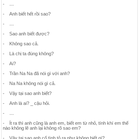
- …
- Anh biết hết rồi sao?
- …
- Sao anh biết được?
- Không sao cả.
- Là chị ta đúng không?
- Ai?
- Trần Na Na đã nói gì với anh?
- Na Na không nói gì cả.
- Vậy tại sao anh biết?
- Anh là ai? _ cậu hỏi.
- …
- Ít ra thì anh cũng là anh em, biết em từ nhỏ, tính khí em thế
nào không lẽ anh lại không rõ sao em?
- Vậy tại sao anh cố tình tỏ ra như không biết gì?