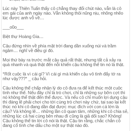
Lúc này Thiên Tuấn thấy cô chẳng thay đổi chút nào, vẫn là cô
em gái của anh ngày nào. Vẫn không thôi nũng nịu, nhõng nhẽo
lúc được anh vỗ về…
___o0o___
Biệt thự Hoàng Gia…
Cậu đứng nhìn về phía mặt trời đang dần xuống núi và trầm
ngâm… nghĩ về điều gì đó.
Mọi thứ bày ra trước mắt cậu quả rất thật, nhưng tất cả xảy ra
quá nhanh và quá thật đến nỗi khiến cậu không thể tin nó là thật.
*Rốt cuộc là vì cái gì? Vì cái gì mà khiến cậu vô tình đẩy tớ ra
như vậy???* _ cậu hỏi.
Cậu không thể chấp nhận lý do cô đưa ra để kết thúc một cuộc
tình như thế. Nếu đây chỉ là trò chơi, chỉ là những sự bỡn cợt thì
nó không thể thật đến thế được. Và nếu cô chỉ muốn lợi dụng cậu
thì đáng lẽ phải chơi cho tới cùng trò chơi này chứ, tại sao lại kết
thúc nó khi cô đang dần đạt được mục đích với con cá lớn là
cậu? Và không lẽ… những lần cô quan tâm, những khi cô chia sẻ,
những lúc cả hai cùng bên nhau đí cũng là giả dối sao? Không!
Cậu không thể tin lời cô nói là thật. Cậu tin rằng, chắc chắn cô
đang cố tình che dấu cho một sự thật nào đó.