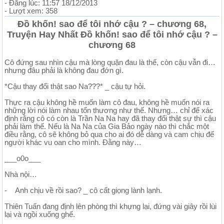
- Đăng lúc: 11:57 18/12/2013
- Lượt xem: 358
Đồ khốn! sao để tôi nhớ cậu ? – chương 68,
Truyện Hay Nhất Đồ khốn! sao để tôi nhớ cậu ? –
chương 68
Cô đứng sau nhìn cậu mà lòng quặn đau là thế, còn cậu vẫn đi…
nhưng đâu phải là không đau đớn gì.
*Cậu thay đổi thật sao Na???* _ cậu tự hỏi.
Thực ra cậu không hề muốn làm cô đau, không hề muốn nói ra
những lời nói làm nhau tổn thương như thế. Nhưng… chỉ để xác
định rằng cô có còn là Trần Na Na hay đã thay đổi thật sự thì cậu
phải làm thế. Nếu là Na Na của Gia Bảo ngày nào thì chắc một
điều rằng, cô sẽ không bỏ qua cho ai đó dễ dàng và cam chịu để
người khác vu oan cho mình. Đằng này…
___o0o___
Nhà nội…
- Anh chịu về rồi sao? _ cô cất giọng lành lạnh.
Thiên Tuấn đang định lên phòng thì khựng lại, đứng vài giây rồi lùi
lại và ngồi xuống ghế.