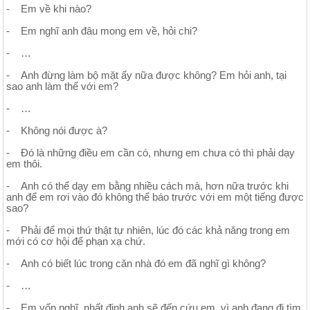
- Em về khi nào?
- Em nghĩ anh đâu mong em về, hỏi chi?
- …
- Anh đừng làm bộ mặt ấy nữa được không? Em hỏi anh, tại
sao anh làm thế với em?
- …
- Không nói được à?
- Đó là những điều em cần có, nhưng em chưa có thì phải dạy
em thôi.
- Anh có thể dạy em bằng nhiều cách mà, hơn nữa trước khi
anh để em rơi vào đó không thể báo trước với em một tiếng được
sao?
- Phải để mọi thứ thật tự nhiên, lúc đó các khả năng trong em
mới có cơ hội để phạn xạ chứ.
- Anh có biết lúc trong căn nhà đó em đã nghĩ gì không?
- …
- Em vốn nghĩ, nhất định anh sẽ đến cứu em, vì anh đang đi tìm