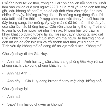
Chỉ cần nghĩ tới đó thôi, trong cậu lại cồn cào lên nỗi nhớ cô. Phải
làm sao khi đã quá yêu người??? Từ lúc mới yêu cho đến tận bây
giờ, cậu không hề nghĩ mình đã đặt tình cảm vào cuộc tình này
nhiều đến vậy. Những tưởng đó chỉ là những rung động đầu đời
của tuổi mới lớn thôi, thứ rung cảm của một tình yêu tuổi học trò
đầy trong sáng, thơ mộng. Ấy vậy mà nó đã trở thành thứ tất yếu
của cậu lúc nào không hay… Cậu vốn chưa từng thử nghĩ về một
tương lai có hai người sẽ như thế nào. Nhưng bây giờ cậu lại
khao khát có được tương lai ấy. Tại sao vậy? Không tại sao cả!
Chỉ là những tình cảm ở tuổi mới lớn mà người ta thường cho là
con nít kia đã dần lớn lên và trở thành một tình yêu đích thực.
Tình yêu ấy không thể dễ dàng để nó vụt mất được. Không thể!!!
Cậu vội chạy đi tìm Gia Huy.
- Anh hai!… Anh hai!… _ cậu chạy sang phòng Gia Huy rồi cả
phòng sách, và xuống phòng khách tìm.
- Anh hai! Anh…
- Anh đây! _ Gia Huy đang bưng trên tay một chậu kiểng nhỏ.
Cậu vội chạy lại.
- Anh hai!
- Sao? Tìm hai có chuyện gì không?