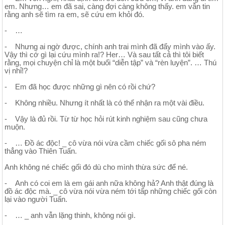
em. Nhưng… em đã sai, càng đợi càng không thấy. em vẫn tin
rằng anh sẽ tìm ra em, sẽ cứu em khỏi đó.
- …
- Nhưng ai ngờ được, chính anh trai mình đã đẩy mình vào ấy.
Vậy thì cớ gì lại cứu mình ra!? Her… Và sau tất cả thì tôi biết
rằng, mọi chuyện chỉ là một buổi “diễn tập” và “rèn luyện”. … Thú
vị nhỉ!?
- Em đã học được những gì nên có rồi chứ?
- Không nhiều. Nhưng ít nhất là có thể nhận ra một vài điều.
- Vậy là đủ rồi. Từ từ học hỏi rút kinh nghiệm sau cũng chưa
muộn.
- … Đồ ác độc! _ cô vừa nói vừa cầm chiếc gối sô pha ném
thẳng vào Thiên Tuấn.
Anh không né chiếc gối đó dù cho mình thừa sức để né.
- Anh có coi em là em gái anh nữa không hả? Anh thật đúng là
đồ ác độc mà. _ cô vừa nói vừa ném tới tấp những chiếc gối còn
lại vào người Tuấn.
- … _ anh vẫn lặng thinh, không nói gì.