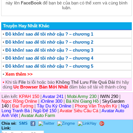
này lên
FaceBook
để bạn bè của bạn có thể xem và cùng bình
luận.
Truyện Hay Nhất Khác
•
Đồ khốn! sao để tôi nhớ cậu ? – chương 1
•
Đồ khốn! sao để tôi nhớ cậu ? – chương 2
•
Đồ khốn! sao để tôi nhớ cậu ? – chương 3
•
Đồ khốn! sao để tôi nhớ cậu ? – chương 4
•
Đồ khốn! sao để tôi nhớ cậu ? – chương 5
•
Xem thêm >>
•
Khi tải
File
bị lỗi hoặc báo
Không Thể Lưu File Quá Dài
thì hãy
dùng
Uc Browser Bản Mới Nhất
đảm bảo sẽ tải về thành công
Liên kết:
KPAH 150
|
Avatar 241
|
Mobi Army 230
|
IWIN 290
|
Ngọc Rồng Online
|
iOnline 300
|
Bá Khí Giang Hồ
|
SkyGarden
140
|
Đại Tướng
|
Tây Du Ký Online
|
Phong Vân Truyền Kỳ
|
Ngũ
Long Tranh Bá
|
Ngũ Đế 150
|
Avatar Siêu Câu Cá
|
Avatar Auto
Anh Việt
|
Avatar Auto Farm
Chia sẻ:
SMS
Link: