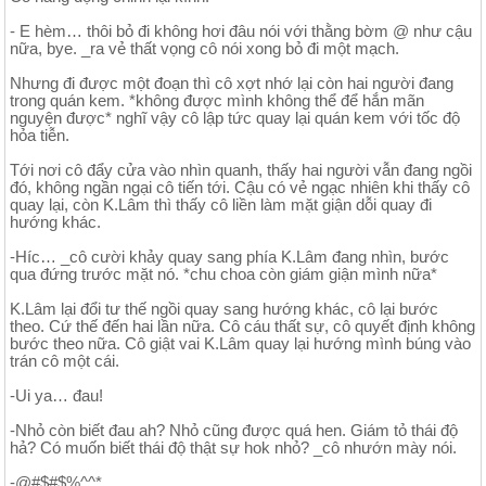
- E hèm… thôi bỏ đi không hơi đâu nói với thằng bờm @ như cậu
nữa, bye. _ra vẻ thất vọng cô nói xong bỏ đi một mạch.
Nhưng đi được một đoạn thì cô xợt nhớ lại còn hai người đang
trong quán kem. *không được mình không thể để hắn mãn
nguyện được* nghĩ vậy cô lập tức quay lại quán kem với tốc độ
hỏa tiễn.
Tới nơi cô đẩy cửa vào nhìn quanh, thấy hai người vẫn đang ngồi
đó, không ngần ngại cô tiến tới. Cậu có vẻ ngạc nhiên khi thấy cô
quay lại, còn K.Lâm thì thấy cô liền làm mặt giận dỗi quay đi
hướng khác.
-Híc… _cô cười khảy quay sang phía K.Lâm đang nhìn, bước
qua đứng trước mặt nó. *chu choa còn giám giận mình nữa*
K.Lâm lại đổi tư thế ngồi quay sang hướng khác, cô lại bước
theo. Cứ thế đến hai lần nữa. Cô cáu thất sự, cô quyết định không
bước theo nữa. Cô giật vai K.Lâm quay lại hướng mình búng vào
trán cô một cái.
-Ui ya… đau!
-Nhỏ còn biết đau ah? Nhỏ cũng được quá hen. Giám tỏ thái độ
hả? Có muốn biết thái độ thật sự hok nhỏ? _cô nhướn mày nói.
-@#$#$%^^*…