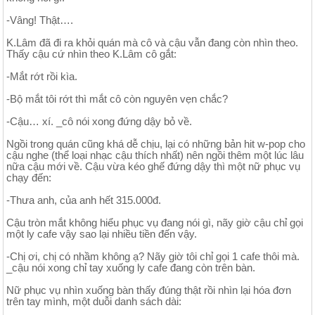
-Vâng! Thật….
K.Lâm đã đi ra khỏi quán mà cô và cậu vẫn đang còn nhìn theo.
Thấy cậu cứ nhìn theo K.Lâm cô gắt:
-Mắt rớt rồi kìa.
-Bộ mắt tôi rớt thì mắt cô còn nguyên vẹn chắc?
-Cậu… xí. _cô nói xong đứng dậy bỏ về.
Ngồi trong quán cũng khá dễ chịu, lại có những bản hit w-pop cho
cậu nghe (thể loại nhạc cậu thích nhất) nên ngồi thêm một lúc lâu
nữa cậu mới về. Cậu vừa kéo ghế đứng dậy thì một nữ phục vụ
chạy đến:
-Thưa anh, của anh hết 315.000đ.
Cậu tròn mắt không hiểu phục vụ đang nói gì, nãy giờ cậu chỉ gọi
một ly cafe vậy sao lại nhiều tiền đến vậy.
-Chị ơi, chị có nhầm không ạ? Nãy giờ tôi chỉ gọi 1 cafe thôi mà.
_cậu nói xong chỉ tay xuống ly cafe đang còn trên bàn.
Nữ phục vụ nhìn xuống bàn thấy đúng thật rồi nhìn lại hóa đơn
trên tay mình, một duỗi danh sách dài: