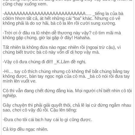
cũng chạy xuống xem.
-AAAAAAAAAAAAAAAAAAAAAAAAAAA…. _tiếng la của bà
côlớn hhơn tất cả, át hết những cái “loa” khác. Nhưng có vẻ
không phải là do sợ hãi, bà cô la lên rồi cười sung xướng.
-Trời ơi ở đâu ra lũ nhện dễ thương này vậy? cô tìm mãi mà
không gặp chúng, giờ lại gặp ở đây! Hahaha.
Tất nhiên là không đứa nào ngạc nhiên rồi (ngoại trừ cậu), vì
chúng biết trước bà cô này vốn dĩ dị hợp vậy mà.
-Vậy cô đưa chúng đi đi!!! _K.Lâm đề nghị.
-Hì… tuy cô thích chúng nhưng cô không thể bắt chúng bằng tay
không được, bàn tay ngọc ngà của cô mà. _bà cô nói rồi đưa tay
mình lên vuốt ve.
Cô thì vẫn đang chết đứng đằng kia. Mọi người chỉ biết nhìn cô tội
nghiệp.
Gây chuyện thì phải giải quyết thôi, chả lẽ lại cứ đứng ngắm nhau
sao, chơi cô vậy đủ rồi. Cậu lên tiếng:
-Đưa cho tôi cái bịch hay cái lọ gì cũng được.
Cả lớp đều ngạc nhiên.