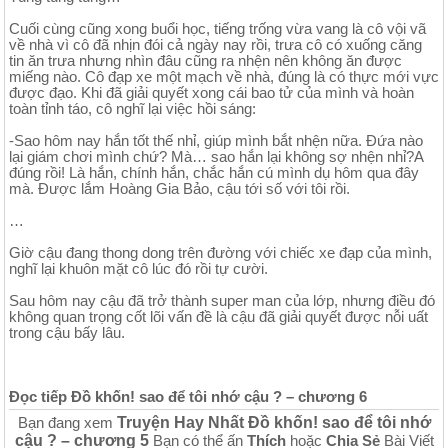
Cuối cùng cũng xong buổi học, tiếng trống vừa vang là cô vội vã
về nhà vì cô đã nhịn đói cả ngày nay rồi, trưa cô có xuống căng
tin ăn trưa nhưng nhìn đâu cũng ra nhện nên không ăn được
miếng nào. Cô đạp xe một mạch về nhà, đúng là có thực mới vực
được đạo. Khi đã giải quyết xong cái bao tử của mình và hoàn
toàn tỉnh táo, cô nghĩ lại việc hồi sáng:
-Sao hôm nay hắn tốt thế nhỉ, giúp mình bắt nhện nữa. Đứa nào
lại giám chơi mình chứ? Mà… sao hắn lại không sợ nhện nhỉ?A
đúng rồi! Là hắn, chính hắn, chắc hắn cú mình dụ hôm qua đây
mà. Được lắm Hoàng Gia Bảo, cậu tới số với tôi rồi.
…
Giờ cậu đang thong dong trên đường với chiếc xe đạp của mình,
nghĩ lại khuôn mặt cô lúc đó rồi tự cười.
Sau hôm nay cậu đã trở thành super man của lớp, nhưng điều đó
không quan trọng cốt lõi vấn đề là cậu đã giải quyết được nỗi uất
trong cậu bấy lâu.
Đọc tiếp Đồ khốn! sao để tôi nhớ cậu ? – chương 6
Truyện Hay Nhất Đồ khốn! sao để tôi nhớ
Bạn đang xem
cậu ? – chương 5
Bạn có thể ấn
Thích
hoặc
Chia Sẻ
Bài Viết