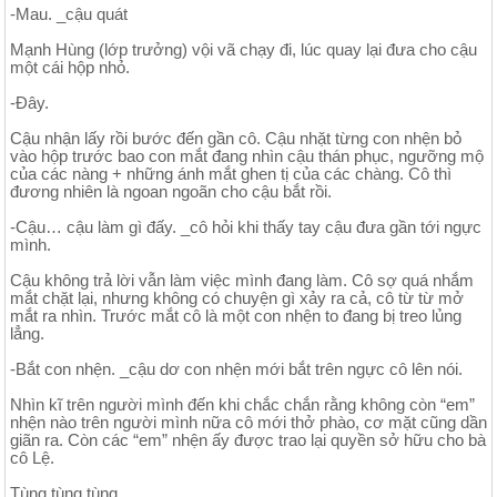
-Mau. _cậu quát
Mạnh Hùng (lớp trưởng) vội vã chạy đi, lúc quay lại đưa cho cậu
một cái hộp nhỏ.
-Đây.
Cậu nhận lấy rồi bước đến gần cô. Cậu nhặt từng con nhện bỏ
vào hộp trước bao con mắt đang nhìn cậu thán phục, ngưỡng mộ
của các nàng + những ánh mắt ghen tị của các chàng. Cô thì
đương nhiên là ngoan ngoãn cho cậu bắt rồi.
-Cậu… cậu làm gì đấy. _cô hỏi khi thấy tay cậu đưa gần tới ngực
mình.
Cậu không trả lời vẫn làm việc mình đang làm. Cô sợ quá nhắm
mắt chặt lại, nhưng không có chuyện gì xảy ra cả, cô từ từ mở
mắt ra nhìn. Trước mắt cô là một con nhện to đang bị treo lủng
lẳng.
-Bắt con nhện. _cậu dơ con nhện mới bắt trên ngực cô lên nói.
Nhìn kĩ trên người mình đến khi chắc chắn rằng không còn “em”
nhện nào trên người mình nữa cô mới thở phào, cơ mặt cũng dần
giãn ra. Còn các “em” nhện ấy được trao lại quyền sở hữu cho bà
cô Lệ.
Tùng tùng tùng…