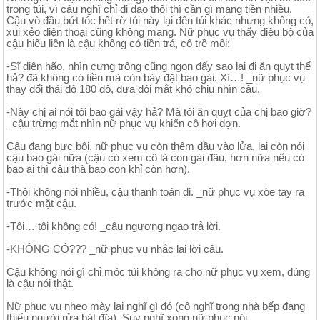
trong túi, vì cậu nghĩ chỉ đi dạo thôi thì cần gì mang tiền nhiều.
Cậu vò đầu bứt tóc hết rờ túi này lại đến túi khác nhưng không có,
xui xẻo điện thoại cũng không mang. Nữ phục vụ thấy điệu bộ của
cậu hiểu liền là cậu không có tiền trả, cô trề môi:
-Sĩ diện hão, nhìn cưng trông cũng ngon đấy sao lại đi ăn quỵt thế
hả? đã không có tiền mà còn bày đặt bao gái. Xí…! _nữ phục vụ
thay đổi thái độ 180 độ, đưa đôi mắt khó chịu nhìn cậu.
-Này chị ai nói tôi bao gái vậy hả? Mà tôi ăn quỵt của chị bao giờ?
_cậu trừng mắt nhìn nữ phục vụ khiến cô hơi dợn.
Cậu đang bực bội, nữ phục vụ còn thêm dầu vào lửa, lại còn nói
cậu bao gái nữa (cậu có xem cô là con gái đâu, hơn nữa nếu có
bao ai thì cậu thà bao con khỉ còn hơn).
-Thôi không nói nhiều, cậu thanh toán đi. _nữ phục vụ xòe tay ra
trước mặt cậu.
-Tôi… tôi không có! _cậu ngượng ngạo trả lời.
-KHÔNG CÓ??? _nữ phục vụ nhắc lại lời cậu.
Cậu không nói gì chỉ móc túi không ra cho nữ phục vụ xem, đúng
là cậu nói thật.
Nữ phục vụ nheo mày lại nghĩ gì đó (cô nghĩ trong nhà bếp đang
thiếu người rửa bát đĩa). Suy nghĩ xong nữ phục nói.