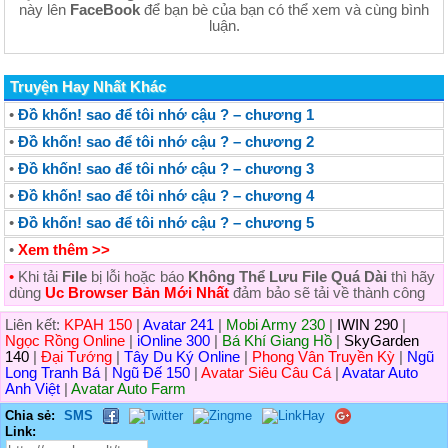
này lên
FaceBook
để bạn bè của bạn có thể xem và cùng bình
luận.
Truyện Hay Nhất Khác
•
Đồ khốn! sao để tôi nhớ cậu ? – chương 1
•
Đồ khốn! sao để tôi nhớ cậu ? – chương 2
•
Đồ khốn! sao để tôi nhớ cậu ? – chương 3
•
Đồ khốn! sao để tôi nhớ cậu ? – chương 4
•
Đồ khốn! sao để tôi nhớ cậu ? – chương 5
•
Xem thêm >>
•
Khi tải
File
bị lỗi hoặc báo
Không Thể Lưu File Quá Dài
thì hãy
dùng
Uc Browser Bản Mới Nhất
đảm bảo sẽ tải về thành công
Liên kết:
KPAH 150
|
Avatar 241
|
Mobi Army 230
|
IWIN 290
|
Ngọc Rồng Online
|
iOnline 300
|
Bá Khí Giang Hồ
|
SkyGarden
140
|
Đại Tướng
|
Tây Du Ký Online
|
Phong Vân Truyền Kỳ
|
Ngũ
Long Tranh Bá
|
Ngũ Đế 150
|
Avatar Siêu Câu Cá
|
Avatar Auto
Anh Việt
|
Avatar Auto Farm
Chia sẻ:
SMS
Link: