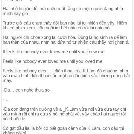
Hai nhỏ lo giận dỗi mà quên mất rằng có một người đang nhìn
mình nãy giờ.
Trước giờ cậu chưa thấy đôi bạn nào lại tự nhiên đến vậy. Hiếm
khi có phim xem, cậu ngồi im hết nhìn cô rồi lại nhìn nó.
Hai người chí chóe xong lại cười hòa. Đúng là họ sinh ra để làm
bạn thân của nhau, nhìn hai đứa nó tự nhiên cậu thấy hơi ghen tị.
It feels like nobody ever knew me until you knew me
Feels like nobody ever loved me until you loved me
Feels like nobody ever… _điện thoại của K.Lâm đổ chuông, nhìn
vào màn hình điện thoại sắc mặt nó dần biến sắc nhưng cũng bắt
máy.
-Dạ… con nghe thưa sơ
-…
-Dạ con đang trên đường về ạ _K.Lâm vừa nói vừa đưa tay chỉ
vào mình rồi chỉ ra cửa ý nói nó phải về, vẫy chào hai người rồi
nó chuồn lẹ.
Cô gật đầu lia lịa bởi cô biết goàn cảnh của K.Lâm, còn cậu thì
không nói gì.