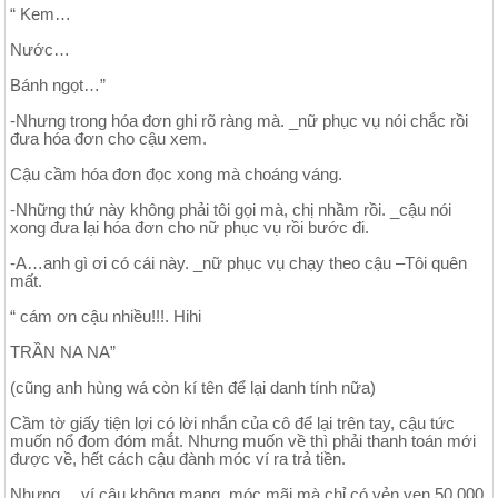
“ Kem…
Nước…
Bánh ngọt…”
-Nhưng trong hóa đơn ghi rõ ràng mà. _nữ phục vụ nói chắc rồi
đưa hóa đơn cho cậu xem.
Cậu cầm hóa đơn đọc xong mà choáng váng.
-Những thứ này không phải tôi gọi mà, chị nhầm rồi. _cậu nói
xong đưa lại hóa đơn cho nữ phục vụ rồi bước đi.
-A…anh gì ơi có cái này. _nữ phục vụ chạy theo cậu –Tôi quên
mất.
“ cám ơn cậu nhiều!!!. Hihi
TRẦN NA NA”
(cũng anh hùng wá còn kí tên để lại danh tính nữa)
Cầm tờ giấy tiện lợi có lời nhắn của cô để lại trên tay, cậu tức
muốn nổ đom đóm mắt. Nhưng muốn về thì phải thanh toán mới
được về, hết cách cậu đành móc ví ra trả tiền.
Nhưng… ví cậu không mang, móc mãi mà chỉ có vẻn vẹn 50 000