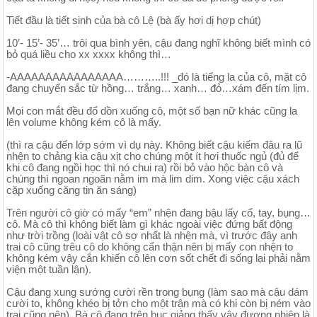
Tiết đầu là tiết sinh của bà cô Lệ (bà ấy hơi dị hợp chút)
10’- 15’- 35’… trôi qua bình yên, cậu đang nghĩ không biết mình có
bỏ quá liều cho xx xxxx không thì…
-AAAAAAAAAAAAAAAA………..!!! _đó là tiếng la của cô, mặt cô
đang chuyển sắc từ hồng… trắng… xanh… đỏ…xám đến tím lịm.
Mọi con mắt đều đổ dồn xuống cô, một số bạn nữ khác cũng la
lên volume không kém cô là mấy.
(thì ra cậu đến lớp sớm vì dụ này. Không biết cậu kiếm đâu ra lũ
nhện to chảng kia cậu xịt cho chúng một ít hơi thuốc ngủ (đủ để
khi cô đang ngồi học thì nó chui ra) rồi bỏ vào hộc bàn cô và
chúng thì ngoan ngoãn nằm im mà lim dim. Xong việc cậu xách
cặp xuống căng tin ăn sáng)
Trên người cô giờ có mấy “em” nhện đang bậu lấy cổ, tay, bụng…
cô. Mà cô thì không biết làm gì khác ngoài việc đứng bất động
như trời trồng (loài vật cô sợ nhất là nhện mà, vì trước đây anh
trai cô cũng trêu cô do không cẩn thận nên bị mấy con nhện to
không kém vậy cắn khiến cô lên cơn sốt chết đi sống lại phải nằm
viện một tuần lận).
Cậu đang xung sướng cười rền trong bụng (làm sao mà cậu dám
cười to, không khéo bị tởn cho một trận mà có khi còn bị ném vào
trại cũng nên). Bà cô đang trên bục giảng thấy vậy đương nhiên là