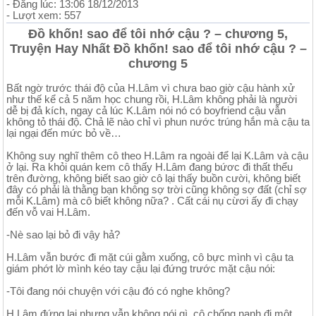
- Đăng lúc: 13:06 18/12/2013
- Lượt xem: 557
Đồ khốn! sao để tôi nhớ cậu ? – chương 5,
Truyện Hay Nhất Đồ khốn! sao để tôi nhớ cậu ? –
chương 5
Bất ngờ trước thái độ của H.Lâm vì chưa bao giờ cậu hành xử
như thế kể cả 5 năm học chung rồi, H.Lâm không phải là người
dễ bị đả kích, ngay cả lúc K.Lâm nói nó có boyfriend cậu vẫn
không tỏ thái độ. Chả lẽ nào chỉ vì phun nước trúng hắn mà cậu ta
lại ngại đến mức bỏ về…
Không suy nghĩ thêm cô theo H.Lâm ra ngoài để lại K.Lâm và cậu
ở lại. Ra khỏi quán kem cô thấy H.Lâm đang bứơc đi thất thểu
trên đường, không biết sao giờ cô lại thấy buồn cười, không biết
đây có phải là thằng bạn không sợ trời cũng không sợ đất (chỉ sợ
mỗi K.Lâm) mà cô biết không nữa? . Cất cái nụ cừơi ấy đi chạy
đến vỗ vai H.Lâm.
-Nè sao lại bỏ đi vậy hả?
H.Lâm vẫn bước đi mặt cúi gằm xuống, cô bực mình vì cậu ta
giám phớt lờ mình kéo tay cậu lại đứng trước mặt cậu nói:
-Tôi đang nói chuyện với cậu đó có nghe không?
H.Lâm đứng lại nhưng vẫn không nói gì, cô chống nạnh đi một