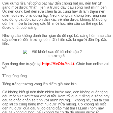
Cậu đứng rửa hết đống bát này đến chồng bát nọ, đến tận 2h
sáng mới được “thả”. Hên là trước đây câụ sống một mình bên
Úc nên cũng biết đến rửa chén là gì, cũng hay đi làm thêm nên
quen với việc phải đứng lâu. Nếu không thì không biết rằng sau
các đống bát đó cậu còn dẫn xác về nhà được không. Mà cũng
còn hên nữa là trường cậu 8h mới học nên cậu có thể ngủ bù
được chút buổi sáng.
Nhưng cậu không dành thời gian đó để ngủ bù, sáng hôm sau cậu
dậy sớm rồi đến trường luôn. Dĩ nhiên cậu là người đến lớp đầu
tiên.
Bạn đang đọc truyện tại
http://MeOla.Yn.Lt
. Chúc bạn online vui
vẻ!
Tùng tùng tùng…
Tiếng trống trường vang lên điểm giờ vào lớp.
Cô không biết gì nên thản nhiên bước vào, còn không quên tặng
cậu một nụ cười “cám ơn” vì trầu kem tối qua, tưởng là sáng nay
cậu ta chắc chắn sẽ tính với mình nhưng… không hề, cậu ta còn
đáp lại cô cũng bằng một nụ cười nửa miệng. Cô không hề biết
đến nụ cười của cậu vì cô đang đảo mắt tìm H.Lâm (hôm nay
cậu ta không đi học) nếu không thì cô đã đề phòng được rồi.