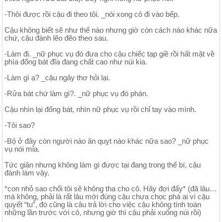
-Thôi được rồi cậu đi theo tôi. _nói xong cô đi vào bếp.
Cậu không biết sẽ như thế nào nhưng giờ còn cách nào khác nữa
chứ, cậu đành lẽo đẽo theo sau.
-Làm đi. _nữ phục vụ đó đưa cho cậu chiếc tạp giề rồi hất mặt về
phía đống bát đĩa đang chất cao như núi kia.
-Làm gì ạ? _cậu ngây thơ hỏi lại.
-Rửa bát chứ làm gì?. _nữ phục vụ đó phán.
Cậu nhìn lại đống bát, nhìn nữ phục vụ rồi chỉ tay vào mình.
-Tôi sao?
-Bộ ở đây còn người nào ăn quỵt nào khác nữa sao? _nữ phục
vụ nói mỉa.
Tức giận nhưng không làm gì được tại đang trong thế bí, cậu
đành làm vậy.
*con nhỏ sao chổi tôi sẽ không tha cho cô. Hãy đợi đấy* (đã lâu…
mà không, phải là rất lâu mới đúng cậu chưa chọc phá ai vì cậu
quyết “tu”, đó cũng là câu trả lời cho việc cậu không tính toán
những lần trước với cô, nhưng giờ thì cậu phải xuống núi rồi)