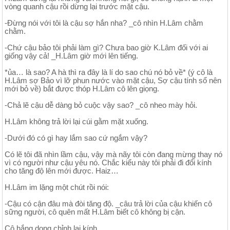
vòng quanh cậu rồi dừng lại trước mặt cậu.
-Đừng nói với tôi là cậu sợ hắn nha? _cô nhìn H.Lâm chằm
chằm.
-Chứ cậu bảo tôi phải làm gì? Chưa bao giờ K.Lâm đối với ai
giống vậy cả! _H.Lâm giờ mới lên tiếng.
*ủa… là sao? A hà thì ra đây là lí do sao chú nó bỏ về* (ý cô là
H.Lâm sợ Bảo vì lỡ phun nước vào mặt cậu, Sợ cậu tính sổ nên
mới bỏ về) bắt được thóp H.Lâm cô lên giọng.
-Chả lẽ cậu dễ dàng bỏ cuộc vậy sao? _cô nheo mày hỏi.
H.Lâm không trả lời lại cúi gằm mặt xuống.
-Dưới đó có gì hay lắm sao cứ ngắm vậy?
Có lẽ tôi đã nhìn lầm cậu, vậy mà nãy tôi còn đang mừng thay nó
vì có người như cậu yêu nó. Chắc kiểu này tôi phải đi đổi kính
cho tăng độ lên mới được. Haiz…
H.Lâm im lặng một chút rồi nói:
-Cậu có cận đâu mà đòi tăng độ. _câu trả lời của cậu khiến cô
sững người, cô quên mất H.Lâm biết cô không bị cận.
Cô hắng dọng chỉnh lại kính.