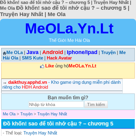
Đồ khốn! sao để tôi nhớ cậu ? – chương 5 | Truyện Hay Nhất |
Đồ khốn! sao để tôi nhớ cậu ? – chương 5 |
Me Ola
Truyện Hay Nhất | Me Ola
MeOLa.Yn.Lt
Thế Giới Me Hài Ola
Java
Android
Iphone/Ipad
Me OLa
|
|
|
|
Truyện
|
Me
Hài Ola
|
SMS Kute
|
Hack Avatar
Like
ủng hộ
MeOLa.Yn.Lt
→
daikthuy.apphd.vn
- Kho game ứng dụng miễn phí dành
riêng cho
HĐH Android
Bạn muốn tìm gì?
Me Ola
>
Truyện
>
Truyện Hay Nhất
Đồ khốn! sao để tôi nhớ cậu ? – chương 5
- Thể loại:
Truyện Hay Nhất