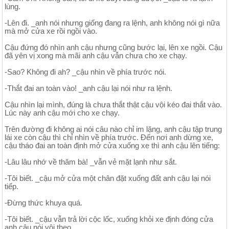
lùng.
-Lên đi. _anh nói nhưng giống đang ra lệnh, anh không nói gì nữa
mà mở cửa xe rồi ngồi vào.
Cậu đứng đó nhìn anh cậu nhưng cũng bước lại, lên xe ngồi. Cậu
đã yên vị xong mà mãi anh cậu vẫn chưa cho xe chạy.
-Sao? Không đi ah? _cậu nhìn về phía trước nói.
-Thắt đai an toàn vào! _anh cậu lại nói như ra lệnh.
Cậu nhìn lại mình, đúng là chưa thắt thật cậu vội kéo đai thắt vào.
Lúc này anh cậu mới cho xe chạy.
Trên đường đi không ai nói câu nào chỉ im lặng, anh cậu tập trung
lái xe còn cậu thì chỉ nhìn về phía trước. Đến nơi anh dừng xe,
cậu tháo đai an toàn định mở cửa xuống xe thì anh cậu lên tiếng:
-Lâu lâu nhớ về thăm bà! _vẫn vẻ mặt lạnh như sắt.
-Tôi biết. _cậu mở cửa một chân đặt xuống đất anh cậu lại nói
tiếp.
-Đừng thức khuya quá.
-Tôi biết. _cậu vẫn trả lời cộc lốc, xuống khỏi xe định đóng cửa
anh cậu nói vội theo.