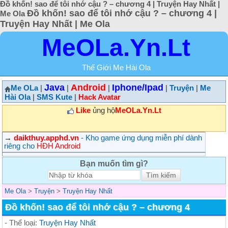
Đồ khốn! sao để tôi nhớ cậu ? – chương 4 | Truyện Hay Nhất |
Đồ khốn! sao để tôi nhớ cậu ? – chương 4 |
Me Ola
Truyện Hay Nhất | Me Ola
MeOLa.Yn.Lt
Thế Giới Me Hài Ola
Java
Android
Iphone/Ipad
Me OLa
|
|
|
|
Truyện
|
Me
Hài Ola
|
SMS Kute
|
Hack Avatar
Like
ủng hộ
MeOLa.Yn.Lt
→
daikthuy.apphd.vn
- Kho game ứng dụng miễn phí dành
riêng cho
HĐH Android
Bạn muốn tìm gì?
Me Ola
>
Truyện
>
Truyện Hay Nhất
Đồ khốn! sao để tôi nhớ cậu ? – chương 4
- Thể loại:
Truyện Hay Nhất