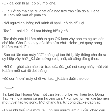
-Ok cái con hị á! _cô bỉu môi chê.
-Ờ cứ ở đó mà chê đi, ghét của nào trời trao của đó à. Hehe
_K.Lâm hất mặt về phía cô.
-Nói người chi bằng nói mình đi bạn! _cô đá đểu lại.
-Tao? … nói gì? _K.Lâm không hiểu ý cô.
-Tao thấy cậu H.Lâm nhà ta quá OK luôn vậy sao có người còn
chê kìa. Còn là hotboy của lớp nữa chứ. Hehe _cô quay sang
K.Lâm cười đểu.
-Sao cứ lần nào mày “đá” không lại tao thì lại lấy thằng cha đó ra
uy hiếp vậy hả? _K.Lâm dừng xe lại nói, cô cũng dừng theo.
-Hềhề… ghét của nào trời trao của đó. _cô nói xong nháy mắt với
K.Lâm một cái rồi dọt thẳng.
-Đồ con “nợn” mày chết với tao. _K.Lâm đuổi theo cô.
…___…
Tại biệt thự Hoàng Gia, một căn biệt thự lớn với kiến trúc Đông
Tây kết hợp mang cả âm hưởng xưa + xu hướng hiện đại tạo nên
một tuyệt tác vô song. Một chàng trai từ cổng dắt xe đạp vào.
-Thưa nhị thiếu gia mới về. _những người làm cúi đầu chào cậu.