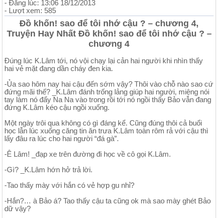
- Đăng lúc: 13:06 18/12/2013
- Lượt xem: 585
Đồ khốn! sao để tôi nhớ cậu ? – chương 4,
Truyện Hay Nhất Đồ khốn! sao để tôi nhớ cậu ? –
chương 4
Đúng lúc K.Lâm tới, nó vội chạy lại cản hai người khi nhìn thấy
hai vẻ mặt đang dần cháy đen kia.
-Ủa sao hôm nay hai cậu đến sớm vậy? Thôi vào chỗ nào sao cứ
đứng mãi thế? _K.Lâm đánh trống lảng giúp hai người, miệng nói
tay làm nó đẩy Na Na vào trong rồi tới nó ngồi thấy Bảo vẫn đang
đứng K.Lâm kéo cậu ngồi xuống.
Một ngày trôi qua không có gì đáng kể. Cũng đúng thôi cả buổi
học lẫn lúc xuống căng tin ăn trưa K.Lâm toàn rôm rả với cậu thì
lấy đâu ra lúc cho hai người “đá gà”.
-Ê Lâm! _đạp xe trên đường đi học về cô gọi K.Lâm.
-Gì? _K.Lâm hớn hở trả lời.
-Tao thấy mày với hắn có vẻ hợp gu nhỉ?
-Hắn?… à Bảo á? Tao thấy cậu ta cũng ok mà sao mày ghét Bảo
dữ vậy?