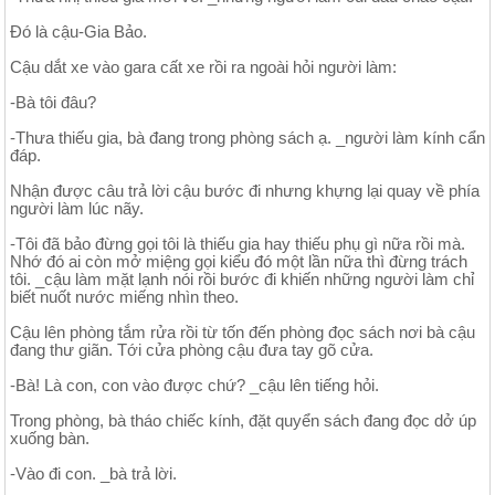
Đó là cậu-Gia Bảo.
Cậu dắt xe vào gara cất xe rồi ra ngoài hỏi người làm:
-Bà tôi đâu?
-Thưa thiếu gia, bà đang trong phòng sách ạ. _người làm kính cẩn
đáp.
Nhận được câu trả lời cậu bước đi nhưng khựng lại quay về phía
người làm lúc nãy.
-Tôi đã bảo đừng gọi tôi là thiếu gia hay thiếu phụ gì nữa rồi mà.
Nhớ đó ai còn mở miệng gọi kiểu đó một lần nữa thì đừng trách
tôi. _cậu làm mặt lạnh nói rồi bước đi khiến những người làm chỉ
biết nuốt nước miếng nhìn theo.
Cậu lên phòng tắm rửa rồi từ tốn đến phòng đọc sách nơi bà cậu
đang thư giãn. Tới cửa phòng cậu đưa tay gõ cửa.
-Bà! Là con, con vào được chứ? _cậu lên tiếng hỏi.
Trong phòng, bà tháo chiếc kính, đặt quyển sách đang đọc dở úp
xuống bàn.
-Vào đi con. _bà trả lời.