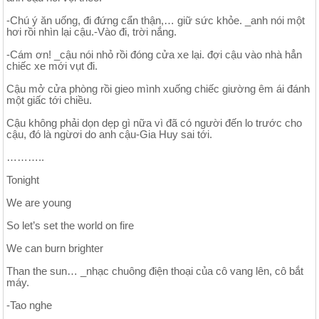
-Chú ý ăn uống, đi đứng cẩn thận,… giữ sức khỏe. _anh nói một
hơi rồi nhìn lại cậu.-Vào đi, trời nắng.
-Cám ơn! _cậu nói nhỏ rồi đóng cửa xe lại. đợi cậu vào nhà hẳn
chiếc xe mới vụt đi.
Cậu mở cửa phòng rồi gieo mình xuống chiếc giường êm ái đánh
một giấc tới chiều.
Cậu không phải dọn dẹp gì nữa vì đã có người đến lo trước cho
cậu, đó là ngừơi do anh cậu-Gia Huy sai tới.
………..
Tonight
We are young
So let’s set the world on fire
We can burn brighter
Than the sun… _nhạc chuông điện thoại của cô vang lên, cô bắt
máy.
-Tao nghe