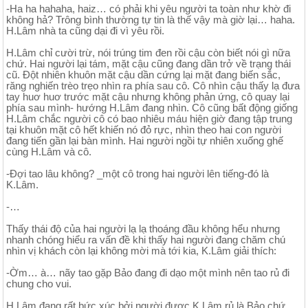
-Ha ha hahaha, haiz… có phải khi yêu người ta toàn như khờ đi
không hả? Trông bình thường tự tin là thế vậy mà giờ lại… haha.
H.Lâm nhà ta cũng dại đi vì yêu rồi.
H.Lâm chỉ cười trừ, nói trúng tim đen rồi cậu còn biết nói gì nữa
chứ. Hai người lại tám, mặt cậu cũng đang dần trở về trạng thái
cũ. Đột nhiên khuôn mặt cậu dần cứng lại mặt đang biến sắc,
răng nghiến trèo trẹo nhìn ra phía sau cô. Cô nhìn cậu thấy lạ đưa
tay huơ huơ trước mặt cậu nhưng không phản ứng, cô quay lại
phía sau mình- hướng H.Lâm đang nhìn. Cô cũng bất động giống
H.Lâm chắc người cô có bao nhiêu máu hiện giờ đang tập trung
tại khuôn mặt cô hết khiến nó đỏ rực, nhìn theo hai con người
đang tiến gần lại bàn mình. Hai người ngồi tự nhiên xuống ghế
cùng H.Lâm và cô.
-Đợi tao lâu không? _một cô trong hai người lên tiếng-đó là
K.Lâm.
-…
Thấy thái độ của hai người lạ lạ thoáng đầu không hểu nhưng
nhanh chóng hiểu ra vấn đề khi thấy hai người đang chăm chú
nhìn vị khách còn lại không mời mà tới kia, K.Lâm giải thích:
-Ờm… à… nãy tao gặp Bảo đang đi dạo một mình nên tao rủ đi
chung cho vui.
H.Lâm đang rất bức xúc bởi người được K.Lâm rủ là Bảo chứ