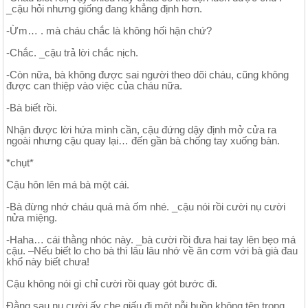
_cậu hỏi nhưng giống đang khẳng định hơn.
-Ừm… . mà cháu chắc là không hối hận chứ?
-Chắc. _cậu trả lời chắc nịch.
-Còn nữa, bà không được sai người theo dõi cháu, cũng không
được can thiệp vào việc của cháu nữa.
-Bà biết rồi.
Nhận được lời hứa mình cần, cậu đứng dậy định mở cửa ra
ngoài nhưng cậu quay lại… đến gần bà chống tay xuống bàn.
*chụt*
Cậu hôn lên má bà một cái.
-Bà đừng nhớ cháu quá mà ốm nhé. _cậu nói rồi cười nụ cười
nửa miệng.
-Haha… cái thằng nhóc này. _bà cười rồi đưa hai tay lên bẹo má
cậu. –Nếu biết lo cho bà thì lâu lâu nhớ về ăn cơm với bà già đau
khổ này biết chưa!
Cậu không nói gì chỉ cười rồi quay gót bước đi.
Đằng sau nụ cười ấy che giấu đi một nỗi buồn không tên trong