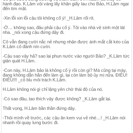
hành đạo. K.Lâm vội vàng lấy khăn giấy lau cho Bảo, H.Lâm ngại
đến tím mặt.
-Xin lỗi xin lỗi cậu tôi không cố ý! _H.Lâm rối rít.
-Ờ… không sao, đâu phải cậu cố ý. Tôi vào nhà vệ sinh một lát
nha. _nói xong cậu đứng dậy đi.
Cô vẫn đang cười nắc nẻ nhưng nhận được ánh mắt cắt kéo của
K.Lâm cô đành nín cười.
-Cậu sao vậy hả? sao lại phun nước vào người Bảo? _K.Lâm tức
giận quát H.Lâm.
-Con này, H.Lâm bảo là không cố ý rồi còn gì? Mà cũng tại mày,
đang không dẫn hắn đến làm gì, lại còn làm bộ ủy mị nữa. ĐIÊU!
ĐIÊU!!! _cô bỉu môi trách K.Lâm.
H.Lâm không nói gì chỉ lặng yên chờ thái độ của nó.
-Có sao đâu, tao thích vậy được không? _K.Lâm gắt lại.
Thất vọng, H.Lâm bần thần đứng dậy.
-Thôi mình về trước, các cậu ăn kem vui vẻ nhé…! _H.Lâm nói
nhanh rồi quay lưng bước đi.