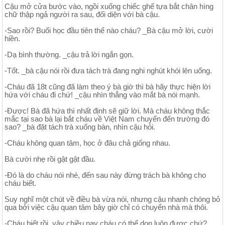
Cậu mở cửa bước vào, ngồi xuống chiếc ghế tựa bắt chân hìng
chữ thập ngả người ra sau, đối diện với bà cậu.
-Sao rồi? Buổi học đầu tiên thế nào cháu? _Bà cậu mở lời, cười
hiền.
-Dạ bình thường. _cậu trả lời ngắn gọn.
-Tốt. _bà cậu nói rồi đưa tách trà đang nghi nghút khói lên uống.
-Cháu đã 18t cũng đã làm theo ý bà giờ thì bà hãy thực hiện lời
hứa với cháu đi chứ! _cậu nhìn thẳng vào mắt bà nói mạnh.
-Được! Bà đã hứa thì nhất định sẽ giữ lời. Mà cháu không thắc
mắc tại sao bà lại bắt cháu về Việt Nam chuyển đến trường đó
sao? _bà đặt tách trà xuống bàn, nhìn cậu hỏi.
-Cháu không quan tâm, học ở đâu chả giống nhau.
Bà cười nhẹ rồi gật gật đầu.
-Đó là do cháu nói nhé, đến sau này đừng trách bà không cho
cháu biết.
Suy nghĩ một chút về điều bà vừa nói, nhưng cậu nhanh chóng bỏ
qua bởi việc cậu quan tâm bây giờ chỉ có chuyển nhà mà thôi.
-Cháu biết rồi, vậy chiều nay cháu có thể dọn luôn được chứ?