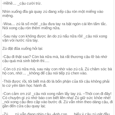
-Hềhề… _cậu cười trừ.
Nhìn xuống đĩa gà quay zú đang xếp cậu rón một miếng vào
miệng.
-Woa… zú là số một! _cậu đưa tay ra bật ngón cái lên tấm tắc.
Nói xong cậu rón thêm miếng nữa.
-Sau này con không được ăn do zú nấu nữa rồi! _cậu nói xong
vặn vòi nước rửa tay.
Zú đặt đũa xuống hỏi lại:
-Cậu đi thật sao? Còn bà nữa mà, bà rất thương cậu lỡ bà nhớ
cậu quá mà sinh bệnh thì….
-Còn có zú nữa mà, sau này con nhờ vào zú cả. Zú chăm sóc bà
hộ con, nhớ… _không để cậu nói tiếp zú chen vào.
-Thôi được rồi, tôi biết mà đó là bổn phận của tôi cậu không phải
lo cứ yên tâm học hành đi.
-Con cảm ơn zú! _cậu nói xong nắm lấy tay zú. –Thôi con đi đây!
Có chuyện gì zú nhớ báo con biết liền nha! Zú giữ sức khỏe nhé!
_nói xong cậu đeo cặp vào bước đi. Zú vẫn nhìn theo dáng cậu, đi
gần đến cửa cậu quay lại;
-Zú… _zú vẫn đang nhìn cậu.-Anh con… _hiểu ý cậu zú gật đầu