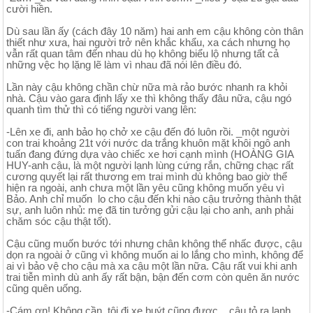
cười hiền.
Dù sau lần ấy (cách đây 10 năm) hai anh em cậu không còn thân
thiết như xưa, hai người trở nên khắc khẩu, xa cách nhưng họ
vẫn rất quan tâm đến nhau dù họ không biểu lộ nhưng tất cả
những vệc họ lặng lẽ làm vì nhau đã nói lên điều đó.
Lần này cậu không chần chừ nữa mà rảo bước nhanh ra khỏi
nhà. Cậu vào gara định lấy xe thì không thấy đâu nữa, cậu ngó
quanh tìm thử thì có tiếng người vang lên:
-Lên xe đi, anh bảo họ chở xe cậu đến đó luôn rồi. _một người
con trai khoảng 21t với nước da trắng khuôn mặt khôi ngô anh
tuấn đang đứng dựa vào chiếc xe hơi cạnh mình (HOÀNG GIA
HUY-anh cậu, là một người lạnh lùng cứng rắn, chững chạc rất
cương quyết lại rất thương em trai mình dù không bao giờ thể
hiện ra ngoài, anh chưa một lần yêu cũng không muốn yêu vì
Bảo. Anh chỉ muốn lo cho cậu đến khi nào cậu trưởng thành thật
sự, anh luôn nhủ: mẹ đã tin tưởng gửi cậu lại cho anh, anh phải
chăm sóc cậu thật tốt).
Cậu cũng muốn bước tới nhưng chân không thể nhấc được, cậu
dọn ra ngoài ở cũng vì không muốn ai lo lắng cho mình, không để
ai vì bảo vệ cho cậu mà xa cậu một lần nữa. Cậu rất vui khi anh
trai tiễn mình dù anh ấy rất bận, bận đến cơm còn quên ăn nước
cũng quên uống.
-Cám ơn! Không cần, tôi đi xe buýt cũng được. _cậu tỏ ra lạnh