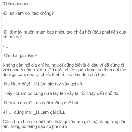
016xxxxxxxx
-Đi ăn kem với tao không?
-…
-Đi đi mày muốn mum bao nhiêu tao chiều hết (đâu phải tiền của
cô mà sợ)
-…
-Ừm lát gặp. Bye!
Không cần nói địa chỉ hai người cũng biết là ở đâu vì đã cùng đi
với nhau 5 năm rồi mà. Cô mặc chiếc quần lửng, áo thun cột tóc
đuôi gà cao, đeo lại chiếc kính rồi xỏ dày đến chỗ hẹn.
-Na Na ở đây! _H.Lâm giơ tay vẫy gọi cô.
Thấy H.Lâm cô cũng đưa tay lên vẫy lại rồi chạy đến chỗ đó.
-Đến lâu chưa? _cô ngồi xuống ghế hỏi.
-Hì… cũng mới._H.Lâm gãi đầu.
Cậu chưa bao giờ biết bối rối là gì vậy mà giờ mặt đang ửng dần
lên, trông bộ dạng cậu cô phì cười.