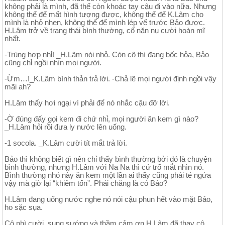
không phải là mình, đã thế còn khoác tay cậu đi vào nữa. Nhưng
không thể để mất hình tượng được, không thể để K.Lâm cho
mình là nhỏ nhen, không thể để mình lép vế trước Bảo được.
H.Lâm trở về trạng thái bình thường, cố nặn nụ cười hoàn mĩ
nhất.
-Trùng hợp nhỉ! _H.Lâm nói nhỏ. Còn cô thì đang bốc hỏa, Bảo
cũng chỉ ngồi nhìn mọi người.
-Ừm…!_K.Lâm bình thản trả lời. -Chả lẽ mọi người định ngồi vậy
mãi ah?
H.Lâm thấy hơi ngại vì phải để nó nhắc cậu đỡ lời.
-Ờ đúng đấy gọi kem đi chứ nhỉ, mọi người ăn kem gì nào?
_H.Lâm hỏi rồi đưa ly nước lên uống.
-1 socola. _K.Lâm cười tít mắt trả lời.
Bảo thì không biết gì nên chỉ thấy bình thường bởi đó là chuyện
bình thường, nhưng H.Lâm với Na Na thì cứ trố mắt nhìn nó.
Bình thường nhỏ này ăn kem một lần ai thấy cũng phải té ngửa
vậy mà giờ lại “khiêm tốn”. Phải chăng là có Bảo?
H.Lâm đang uống nước nghe nó nói cậu phun hết vào mặt Bảo,
ho sặc sụa.
Cô phì cười, sung sướng và thầm cảm ơn H.Lâm đã thay cô