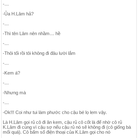
-…
-Ủa H.Lâm hả?
-…
-Thì tên Lâm nên nhầm… hề
-…
-Thôi tối rồi tôi không đi đâu lười lắm
-…
-Kem á?
-…
-Nhưng mà
-…
-Ok!!! Coi như tui làm phước cho cậu bé lọ lem vậy.
Là H.Lâm gọi rủ cô đi ăn kem, cậu rủ cô cốt là để nhờ cô rủ
K.Lâm đi cùng vì cậu sợ nếu cậu rủ nó sẽ không đi (cô giống bà
mối quá). Cô bấm số điện thoại của K.Lâm gọi cho nó