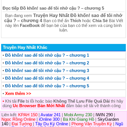
Đọc tiếp Đồ khốn! sao để tôi nhớ cậu ? – chương 5
Truyện Hay Nhất Đồ khốn! sao để tôi nhớ
Bạn đang xem
cậu ? – chương 4
Bạn có thể ấn
Thích
hoặc
Chia Sẻ
Bài Viết
này lên
FaceBook
để bạn bè của bạn có thể xem và cùng bình
luận.
Truyện Hay Nhất Khác
•
Đồ khốn! sao để tôi nhớ cậu ? – chương 1
•
Đồ khốn! sao để tôi nhớ cậu ? – chương 2
•
Đồ khốn! sao để tôi nhớ cậu ? – chương 3
•
Đồ khốn! sao để tôi nhớ cậu ? – chương 4
•
Đồ khốn! sao để tôi nhớ cậu ? – chương 5
•
Xem thêm >>
•
Khi tải
File
bị lỗi hoặc báo
Không Thể Lưu File Quá Dài
thì hãy
dùng
Uc Browser Bản Mới Nhất
đảm bảo sẽ tải về thành công
Liên kết:
KPAH 150
|
Avatar 241
|
Mobi Army 230
|
IWIN 290
|
Ngọc Rồng Online
|
iOnline 300
|
Bá Khí Giang Hồ
|
SkyGarden
140
|
Đại Tướng
|
Tây Du Ký Online
|
Phong Vân Truyền Kỳ
|
Ngũ