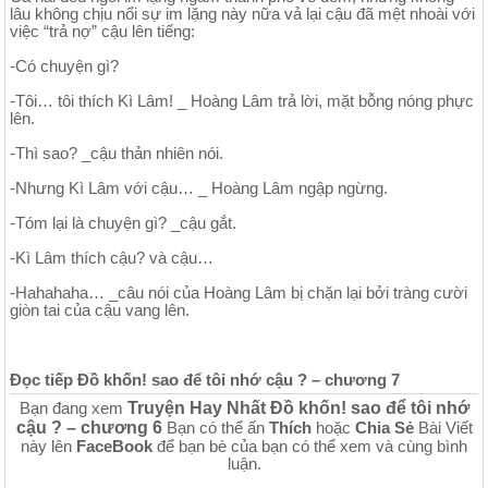
lâu không chịu nổi sự im lặng này nữa vả lại cậu đã mệt nhoài với
việc “trả nợ” cậu lên tiếng:
-Có chuyện gì?
-Tôi… tôi thích Kì Lâm! _ Hoàng Lâm trả lời, mặt bỗng nóng phực
lên.
-Thì sao? _cậu thản nhiên nói.
-Nhưng Kì Lâm với cậu… _ Hoàng Lâm ngập ngừng.
-Tóm lại là chuyện gì? _cậu gắt.
-Kì Lâm thích cậu? và cậu…
-Hahahaha… _câu nói của Hoàng Lâm bị chặn lại bởi tràng cười
giòn tai của cậu vang lên.
Đọc tiếp Đồ khốn! sao để tôi nhớ cậu ? – chương 7
Truyện Hay Nhất Đồ khốn! sao để tôi nhớ
Bạn đang xem
cậu ? – chương 6
Bạn có thể ấn
Thích
hoặc
Chia Sẻ
Bài Viết
này lên
FaceBook
để bạn bè của bạn có thể xem và cùng bình
luận.