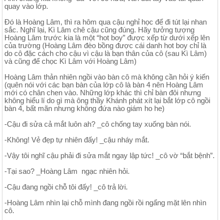
quay vào lớp.
Đó là Hoàng Lâm, thì ra hôm qua cậu nghỉ học để đi tút lại nhan
sắc. Nghĩ lại, Kì Lâm chê cậu cũng đúng. Hãy tưởng tượng
Hoàng Lâm trước kia là một “hot boy” được xếp từ dưới xếp lên
của trường (Hoàng Lâm đèo bồng được cái danh hot boy chỉ là
do cô đặc cách cho cậu vì cậu là bạn thân của cô (sau Kì Lâm)
và cũng để chọc Kì Lâm với Hoàng Lâm)
Hoàng Lâm thản nhiên ngồi vào bàn cô mà không cần hỏi ý kiến
(quên nói với các bạn bàn của lớp cô là bàn 4 nên Hoàng Lâm
mới có chân chen vào. Những lớp khác thì chỉ bàn đôi nhưng
không hiểu lí do gì mà ông thầy Khánh phát xít lại bắt lớp cô ngồi
bàn 4, bất mãn nhưng không đứa nào giám ho he)
-Cậu đi sửa cả mắt luôn ah? _cô chống tay xuống bàn nói.
-Không! Vẻ đẹp tự nhiên đấy! _cậu nháy mắt.
-Vậy tôi nghĩ cậu phải đi sửa mắt ngay lập tức! _cô vờ “bắt bệnh”.
-Tại sao? _Hoàng Lâm ngạc nhiên hỏi.
-Cậu đang ngồi chỗ tôi đấy! _cô trả lời.
-Hoàng Lâm nhìn lại chỗ mình đang ngồi rồi ngẩng mặt lên nhìn
cô.