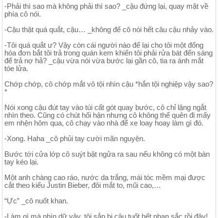
-Phải thì sao mà không phải thì sao? _cậu đứng lại, quay mặt về
phía cô nói.
-Cậu thật quá quắt, cậu… _không để cô nói hết câu cậu nhảy vào.
-Tôi quá quắt ư? Vậy còn cái người nào để lại cho tôi một đống
hóa đơn bắt tôi trả trong quán kem khiến tôi phải rửa bát đến sáng
để trả nợ hả? _cậu vừa nói vừa bước lại gần cô, tia ra ánh mắt
tóe lửa.
Chớp chớp, cô chớp mắt vô tội nhìn cậu *hắn tội nghiệp vậy sao?
*
Nói xong cậu đút tay vào túi cất gót quay bước, cô chỉ lặng ngắt
nhìn theo. Cũng có chút hối hận nhưng cô không thể quên đi mấy
em nhện hôm qua, cô chạy vào nhà để xe loay hoay làm gì đó.
-Xong. Haha _cô phủi tay cười mãn nguyện.
Bước tới cửa lớp cô suýt bật ngửa ra sau nếu không có một bàn
tay kéo lại.
Một anh chàng cao ráo, nước da trắng, mái tóc mềm mại được
cắt theo kiểu Justin Bieber, đôi mắt to, mũi cao,…
“Ực” _cô nuốt khan.
-Làm gì mà nhìn dữ vậy, tôi sắp bị cậu tuốt hết nhan sắc rồi đây!