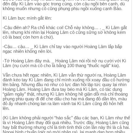
đến đẩy Kì Lâm vào góc trong cùng, còn cậu ngồi bên cạnh, dù
không muốn nhưng cô cũng phụng phịu ngồi xuống cạnh Bảo.
Kì Lâm bực mình gắt lên:
-Cậu điên ah? Ra chỗ khác coi! Chỗ này không… . _ Kì Lâm gắt
lên, nhưng khi nhìn lại Hoàng Lâm cô cũng sững sờ không kém
cô là bao( còn hơn á chứ).
-Cậu… cậu… _ Kì Lâm chỉ tay vào người Hoàng Lâm lắp bắp
ngạc nhiên không nên lời.
-Tớ Hoàng Lâm đây mà. _ Hoàng Lâm nói rồi nở nụ cười với Kì
Lâm (nụ cười mà cô cho là bằng 100 thang “thuốc ngất” kia).
Vẫn chưa hết ngạc nhiên, Kì Lâm vẫn thừ người ra, Hoàng Lâm
đành kéo tay Kì Lâm đang chỉ mình xuống rồi xoay đầu cô hướng
lên bảng. Nhưng đầu nó như có lực đàn hồi lập tức quay lại nhìn
Hoàng Lâm. Hoàng Lâm đưa tay béo má Kì Lâm, có tác dụng
“giảm ngây” thật, nhưng Kì Lâm không hề giận dỗi mà chỉ thoáng
phụng phịu quay đi để che dấu cho hai má đang đỏ dần lên, màu
đỏ ấy nhanh chóng lan ra làm vành tai Kì Lâm cũng đỏ hỏn hết
lên.
(Kì Lâm không phải người “háo sắc” đâu các bạn, Kì Lâm như thế
là vì Hoàng Lâm thay đổi quá nhiều. Trước đây, Hoàng Lâm cũng
hay bất thường nhưng chỉ là tính tình thôi còn lần này thì là cả hai.
Ngoại hình chuẩn (giờ nó mới nhận ra), lại mạnh dạn hơn nhiều