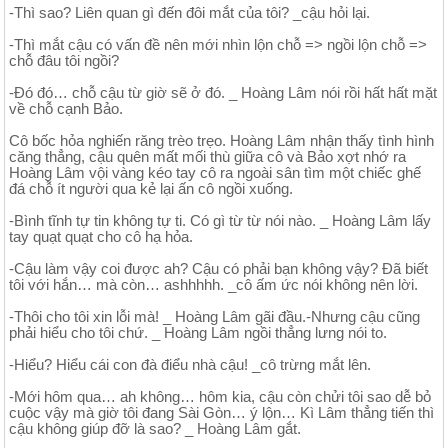
-Thì sao? Liên quan gì đến đôi mắt của tôi? _cậu hỏi lại.
-Thì mắt cậu có vấn đề nên mới nhìn lộn chỗ => ngồi lộn chỗ =>
chỗ đâu tôi ngồi?
-Đó đó… chỗ cậu từ giờ sẽ ở đó. _ Hoàng Lâm nói rồi hất hất mặt
về chỗ cạnh Bảo.
Cô bốc hỏa nghiến răng trèo trẹo. Hoàng Lâm nhận thấy tình hình
căng thẳng, cậu quên mất mối thù giữa cô và Bảo xợt nhớ ra
Hoàng Lâm vội vàng kéo tay cô ra ngoài sân tìm một chiếc ghế
đá chỗ ít người qua kẻ lại ấn cô ngồi xuống.
-Bình tĩnh tự tin không tự ti. Có gì từ từ nói nào. _ Hoàng Lâm lấy
tay quạt quạt cho cô hạ hỏa.
-Cậu làm vậy coi được ah? Cậu có phải bạn không vậy? Đã biết
tôi với hắn… mà còn… ashhhhh. _cô ấm ức nói không nên lời.
-Thôi cho tôi xin lỗi mà! _ Hoàng Lâm gãi đầu.-Nhưng cậu cũng
phải hiểu cho tôi chứ. _ Hoàng Lâm ngồi thẳng lưng nói to.
-Hiểu? Hiểu cái con đà điểu nhà cậu! _cô trừng mắt lên.
-Mới hôm qua… ah không… hôm kia, cậu còn chửi tôi sao dễ bỏ
cuộc vậy mà giờ tôi đang Sài Gòn… ý lộn… Kì Lâm thẳng tiến thì
cậu không giúp đỡ là sao? _ Hoàng Lâm gắt.