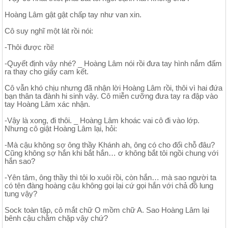
Hoàng Lâm gật gật chấp tay như van xin.
Cô suy nghĩ một lát rồi nói:
-Thôi được rồi!
-Quyết định vậy nhé? _ Hoàng Lâm nói rồi đưa tay hình nắm đấm
ra thay cho giấy cam kết.
Cô vẫn khó chịu nhưng đã nhận lời Hoàng Lâm rồi, thôi vì hai đứa
bạn thân ta đành hi sinh vậy. Cô miễn cưỡng đưa tay ra đập vào
tay Hoàng Lâm xác nhận.
-Vậy là xong, đi thôi. _ Hoàng Lâm khoác vai cô đi vào lớp.
Nhưng cô giật Hoàng Lâm lại, hỏi:
-Mà cậu không sợ ông thầy Khánh ah, ông có cho đổi chỗ đâu?
Cũng không sợ hắn khi bắt hắn… ơ không bắt tôi ngồi chung với
hắn sao?
-Yên tâm, ông thầy thì tôi lo xuôi rồi, còn hắn… mà sao người ta
có tên đàng hoàng cậu không gọi lại cứ gọi hắn với chả đồ lung
tung vậy?
Sock toàn tập, cô mắt chữ O mồm chữ A. Sao Hoàng Lâm lại
bênh cậu chằm chặp vậy chứ?