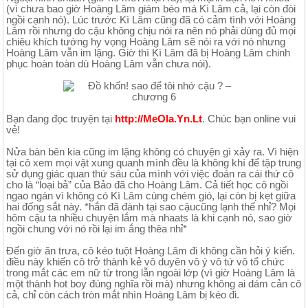
(vì chưa bao giờ Hoàng Lâm giám béo má Kì Lâm cả, lại còn đòi
ngồi cạnh nó). Lúc trước Kì Lâm cũng đã có cảm tình với Hoàng
Lâm rồi nhưng do cậu không chịu nói ra nên nó phải dùng đủ mọi
chiêu khích tướng hy vọng Hoàng Lâm sẽ nói ra với nó nhưng
Hoàng Lâm vẫn im lặng. Giờ thì Kì Lâm đã bị Hoàng Lâm chinh
phục hoàn toàn dù Hoàng Lâm vẫn chưa nói).
Bạn đang đọc truyện tại
http://MeOla.Yn.Lt
. Chúc bạn online vui
vẻ!
Nửa bàn bên kia cũng im lặng không có chuyện gì xảy ra. Vì hiện
tại cô xem mọi vật xung quanh mình đều là không khí để tập trung
sử dụng giác quan thứ sáu của mình với việc đoán ra cái thứ cô
cho là “loại bả” của Bảo đã cho Hoàng Lâm. Cả tiết học cô ngồi
ngao ngán vì không có Kì Lâm cùng chém gió, lại còn bị kẹt giữa
hai đống sắt này. *hắn đã đành tại sao cậucũng lạnh thế nhỉ? Mọi
hôm cậu ta nhiều chuyện lắm mà nhaats là khi cạnh nó, sao giờ
ngồi chung với nó rồi lại im ắng thêa nhỉ*
Đến giờ ăn trưa, cô kéo tuột Hoàng Lâm đi không cần hỏi ý kiến.
điều này khiến cô trở thành kẻ vô duyên vô ý vô tứ vô tổ chức
trong mắt các em nữ từ trong lẫn ngoài lớp (vì giờ Hoàng Lâm là
một thành hot boy đúng nghĩa rồi mà) nhưng không ai dám cản cô
cả, chỉ còn cách tròn mắt nhìn Hoàng Lâm bị kéo đi.