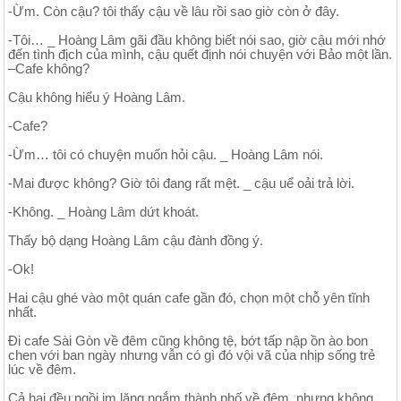
-Ừm. Còn cậu? tôi thấy cậu về lâu rồi sao giờ còn ở đây.
-Tôi… _ Hoàng Lâm gãi đầu không biết nói sao, giờ cậu mới nhớ
đến tình địch của mình, cậu quết định nói chuyện với Bảo một lần.
–Cafe không?
Cậu không hiểu ý Hoàng Lâm.
-Cafe?
-Ừm… tôi có chuyện muốn hỏi cậu. _ Hoàng Lâm nói.
-Mai được không? Giờ tôi đang rất mệt. _ cậu uể oải trả lời.
-Không. _ Hoàng Lâm dứt khoát.
Thấy bộ dạng Hoàng Lâm cậu đành đồng ý.
-Ok!
Hai cậu ghé vào một quán cafe gần đó, chọn một chỗ yên tĩnh
nhất.
Đi cafe Sài Gòn về đêm cũng không tệ, bớt tấp nập ồn ào bon
chen với ban ngày nhưng vẫn có gì đó vội vã của nhịp sống trẻ
lúc về đêm.
Cả hai đều ngồi im lặng ngắm thành phố về đêm, nhưng không