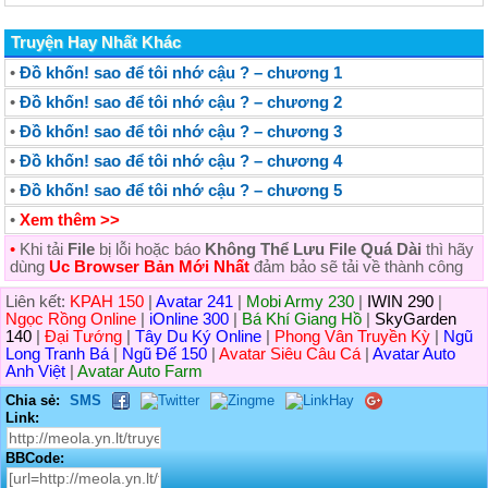
Truyện Hay Nhất Khác
•
Đồ khốn! sao để tôi nhớ cậu ? – chương 1
•
Đồ khốn! sao để tôi nhớ cậu ? – chương 2
•
Đồ khốn! sao để tôi nhớ cậu ? – chương 3
•
Đồ khốn! sao để tôi nhớ cậu ? – chương 4
•
Đồ khốn! sao để tôi nhớ cậu ? – chương 5
•
Xem thêm >>
•
Khi tải
File
bị lỗi hoặc báo
Không Thể Lưu File Quá Dài
thì hãy
dùng
Uc Browser Bản Mới Nhất
đảm bảo sẽ tải về thành công
Liên kết:
KPAH 150
|
Avatar 241
|
Mobi Army 230
|
IWIN 290
|
Ngọc Rồng Online
|
iOnline 300
|
Bá Khí Giang Hồ
|
SkyGarden
140
|
Đại Tướng
|
Tây Du Ký Online
|
Phong Vân Truyền Kỳ
|
Ngũ
Long Tranh Bá
|
Ngũ Đế 150
|
Avatar Siêu Câu Cá
|
Avatar Auto
Anh Việt
|
Avatar Auto Farm
Chia sẻ:
SMS
Link:
BBCode: