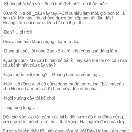
-Không phải hắn với cậu là tình địch ah? _cô thắc mắc.
-Xưa rồi Na ơi! _cậu vẫy tay. –Chỉ là hiểu lầm thôi, giờ bọn tôi là
bạn rồi. Mà này, cậu không được ăn hiếp bạn tôi đâu đấy! _
Hoàng Lâm nói như ra lệnh bắt cô thực thi.
-Bạn?… ôi trời!
Được nếu hắn không đụng chạm tới tôi.
-Đụng gì chứ, tôi nghe Bảo kể lại rồi cậu cũng quá đáng lắm.
-Qúa gì chứ? Mà cậu bị hắn bỏ bả rồi hay sao mà tôi nói câu nào
cậu bênh hắn câu đấy vậy?
-Cậu muốn biết không? _ Hoàng Lâm ra vẻ bí mật.
-Nói! _cô đồng ý, vì cô cũng đang muốn tìm ra loại “bả” mà cậu
cho Hoàng Lâm mà cả Kì Lâm nữa đều dính phải.
-Ngồi xuống đây tôi kể cho!
Tùng tùng tùng…
Đến giờ vào lớp rồi, cảm xúc lại bị dội nước đá cho đông cứng,
với người tò mò như cô thì… thất vọng. Hai người đành vào lớp.
Bước vào lớp thấy Kì Lâm đang rôm rả với Bảo Hoàng Lâm chạy