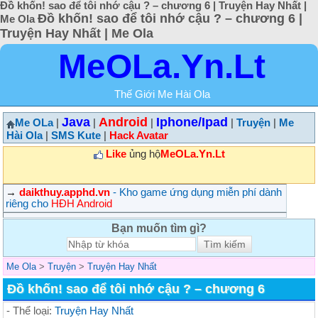
Đồ khốn! sao để tôi nhớ cậu ? – chương 6 | Truyện Hay Nhất |
Đồ khốn! sao để tôi nhớ cậu ? – chương 6 |
Me Ola
Truyện Hay Nhất | Me Ola
MeOLa.Yn.Lt
Thế Giới Me Hài Ola
Java
Android
Iphone/Ipad
Me OLa
|
|
|
|
Truyện
|
Me
Hài Ola
|
SMS Kute
|
Hack Avatar
Like
ủng hộ
MeOLa.Yn.Lt
→
daikthuy.apphd.vn
- Kho game ứng dụng miễn phí dành
riêng cho
HĐH Android
Bạn muốn tìm gì?
Me Ola
>
Truyện
>
Truyện Hay Nhất
Đồ khốn! sao để tôi nhớ cậu ? – chương 6
- Thể loại:
Truyện Hay Nhất