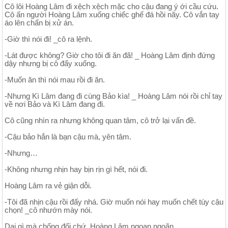
Cô lôi Hoàng Lâm đi xệch xệch mặc cho cậu đang ý ới cầu cứu.
Cô ấn người Hoàng Lâm xuống chiếc ghế đá hồi nãy. Cô vắn tay
áo lên chẩn bị xử án.
-Giờ thì nói đi! _cô ra lệnh.
-Lát được không? Giờ cho tôi đi ăn đã! _ Hoàng Lâm định đứng
dậy nhưng bị cô đẩy xuống.
-Muốn ăn thì nói mau rồi đi ăn.
-Nhưng Kì Lâm đang đi cùng Bảo kìa! _ Hoàng Lâm nói rồi chỉ tay
về nơi Bảo và Kì Lâm đang đi.
Cô cũng nhìn ra nhưng không quan tâm, cô trở lại vấn đề.
-Cậu bảo hắn là bạn cậu mà, yên tâm.
-Nhưng…
-Không nhưng nhịn hay bịn rịn gì hết, nói đi.
Hoàng Lâm ra vẻ giận dỗi.
-Tôi đã nhịn cậu rồi đấy nhá. Giờ muốn nói hay muốn chết tùy cậu
chọn! _cô nhướn mày nói.
Dại gì mà chống đối chứ, Hoàng Lâm ngoan ngoãn.