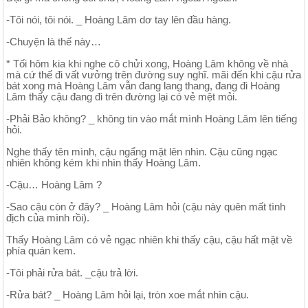
-Tôi nói, tôi nói. _ Hoàng Lâm dơ tay lên đầu hàng.
-Chuyện là thế này…
* Tối hôm kia khi nghe cô chửi xong, Hoàng Lâm không về nhà
mà cứ thế đi vất vưởng trên đường suy nghĩ. mãi đến khi cậu rửa
bát xong mà Hoàng Lâm vẫn đang lang thang, đang đi Hoàng
Lâm thấy cậu đang đi trên đường lại có vẻ mệt mỏi.
-Phải Bảo không? _ không tin vào mắt mình Hoàng Lâm lên tiếng
hỏi.
Nghe thấy tên mình, cậu ngẩng mặt lên nhìn. Cậu cũng ngạc
nhiên không kém khi nhìn thấy Hoàng Lâm.
-Cậu… Hoàng Lâm ?
-Sao cậu còn ở đây? _ Hoàng Lâm hỏi (cậu này quên mất tình
địch của mình rồi).
Thấy Hoàng Lâm có vẻ ngạc nhiên khi thấy cậu, cậu hất mặt về
phía quán kem.
-Tôi phải rửa bát. _cậu trả lời.
-Rửa bát? _ Hoàng Lâm hỏi lại, tròn xoe mắt nhìn cậu.