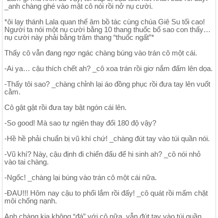
_anh chàng ghé vào mặt cô nói rồi nở nụ cười.
*ôi lạy thánh Lala quan thế âm bồ tác cùng chúa Giê Su tối cao!
Người ta nói một nụ cười bằng 10 thang thuốc bổ sao con thấy…
nụ cười này phải bằng trăm thang “thuốc ngất”*
Thấy cô vẫn đang ngơ ngác chàng búng vào trán cô một cái.
-Ai ya… cậu thích chết ah? _cô xoa trán rồi giơ nắm đấm lên dọa.
-Thấy tôi sao? _chàng chỉnh lại áo đồng phục rồi đưa tay lên vuốt
cằm.
Cô gật gật rồi đưa tay bật ngón cái lên.
-So good! Mà sao tự ngiên thay đổi 180 độ vậy?
-Hề hề phải chuẩn bị vũ khí chứ! _chàng đút tay vào túi quần nói.
-Vũ khí? Này, cậu định đi chiến đấu để hi sinh ah? _cô nói nhỏ
vào tai chàng.
-Ngốc! _chàng lại búng vào trán cô một cái nữa.
-ĐAU!!! Hôm nay cậu to phổi lắm rồi đấy! _cô quát rồi mấm chặt
môi chống nạnh.
Anh chàng kia không “đá” với cô nữa, vẫn đút tay vào túi quần