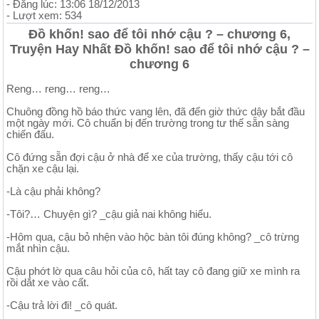
- Đăng lúc: 13:06 18/12/2013
- Lượt xem: 534
Đồ khốn! sao để tôi nhớ cậu ? – chương 6,
Truyện Hay Nhất Đồ khốn! sao để tôi nhớ cậu ? –
chương 6
Reng… reng… reng…
Chuông đồng hồ báo thức vang lên, đã đến giờ thức dậy bắt đầu
một ngày mới. Cô chuẩn bị đến trường trong tư thế sẵn sàng
chiến đấu.
Cô đứng sẵn đợi cậu ở nhà để xe của trường, thấy cậu tới cô
chặn xe cậu lại.
-Là cậu phải không?
-Tôi?… Chuyện gì? _cậu giả nai không hiểu.
-Hôm qua, cậu bỏ nhện vào hộc bàn tôi đúng không? _cô trừng
mắt nhìn cậu.
Cậu phớt lờ qua câu hỏi của cô, hất tay cô đang giữ xe mình ra
rồi dắt xe vào cất.
-Cậu trả lời đi! _cô quát.