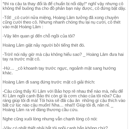
*thì ra cậu ta thay đổi là để chuẩn bị nổi dậy!* nghĩ vậy nhưng cô
không thể buông tha cho đồ phản bạn này được, cô đứng bật dậy.
-Tốt! _cô cười nửa miệng, Hoàng Lâm tưởng đã xong chuyện
cũng cười theo cô. Nhưng nhanh chóng thu lại nụ cười, cô thét
vào mặt Hoàng Lâm :
-Vậy liên quan gì đến chỗ ngồi của tôi?
Hoàng Lâm giật nảy người bởi tiếng thét đó.
-Trời! nói nãy giờ mà cậu không hiểu sao? _ Hoàng Lâm đưa hai
tay ra trước mặt cô.
-Hứ… _cô khoanh tay trước ngực, ngoảnh mặt sang hướng
khác.
Hoàng Lâm đi sang đứng trước mặt cô giải thích:
-Cậu cũng thấy Kì Lâm với Bảo hợp rê nhau thế nào mà, nếu để
Kì Lâm ngồi cạnh Bảo thì còn gì là cơm cháo của tôi nữa? Cậu
ráng giúp tôi đi mà! Tôi hứa sẽ đãi cậu ăn những gì cậu thích vào
bất cứ lúc nào cậu muốn! Nha… nha!!! Giúp tôi đi, năn nỉ. _
Hoàng Lâm ra vẻ đáng thương cầu cứu.
Nghe cũng xuôi lòng nhưng vẫn chạnh lòng cô nói:
-Vậy có nhất thiết phải bắt tôi ngồi cạnh hắn không chứ?