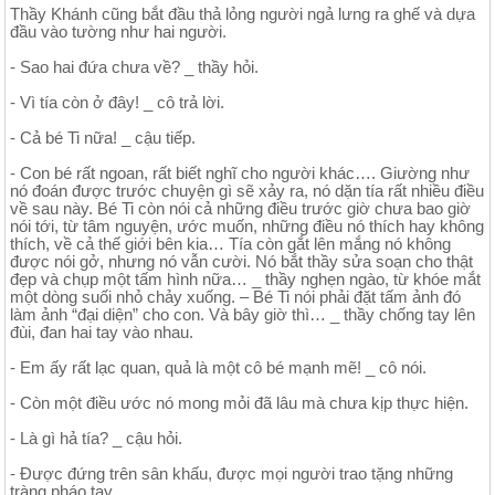
Thầy Khánh cũng bắt đầu thả lỏng người ngả lưng ra ghế và dựa
đầu vào tường như hai người.
- Sao hai đứa chưa về? _ thầy hỏi.
- Vì tía còn ở đây! _ cô trả lời.
- Cả bé Ti nữa! _ cậu tiếp.
- Con bé rất ngoan, rất biết nghĩ cho người khác…. Giường như
nó đoán được trước chuyện gì sẽ xảy ra, nó dặn tía rất nhiều điều
về sau này. Bé Ti còn nói cả những điều trước giờ chưa bao giờ
nói tới, từ tâm nguyện, ước muốn, những điều nó thích hay không
thích, về cả thế giới bên kia… Tía còn gắt lên mắng nó không
được nói gở, nhưng nó vẫn cười. Nó bắt thầy sửa soạn cho thật
đẹp và chụp một tấm hình nữa… _ thầy nghẹn ngào, từ khóe mắt
một dòng suối nhỏ chảy xuống. – Bé Ti nói phải đặt tấm ảnh đó
làm ảnh “đại diện” cho con. Và bây giờ thì… _ thầy chống tay lên
đùi, đan hai tay vào nhau.
- Em ấy rất lạc quan, quả là một cô bé mạnh mẽ! _ cô nói.
- Còn một điều ước nó mong mỏi đã lâu mà chưa kịp thực hiện.
- Là gì hả tía? _ cậu hỏi.
- Được đứng trên sân khấu, được mọi người trao tặng những
tràng pháo tay.