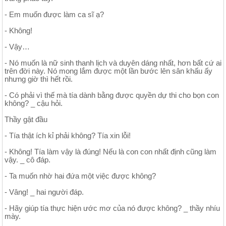
- Em muốn được làm ca sĩ ạ?
- Không!
- Vậy…
- Nó muốn là nữ sinh thanh lịch và duyên dáng nhất, hơn bất cứ ai
trên đời này. Nó mong lắm được một lần bước lên sân khấu ấy
nhưng giờ thì hết rồi.
- Có phải vì thế mà tía dành bằng được quyền dự thi cho bọn con
không? _ cậu hỏi.
Thầy gật đầu
- Tía thật ích kỉ phải không? Tía xin lỗi!
- Không! Tía làm vậy là đúng! Nếu là con con nhất định cũng làm
vậy. _ cô đáp.
- Ta muốn nhờ hai đứa một việc được không?
- Vâng! _ hai người đáp.
- Hãy giúp tía thực hiện ước mơ của nó được không? _ thầy nhíu
mày.