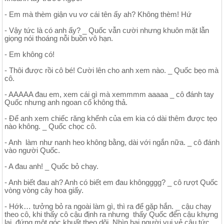
- Em mà thèm giận vu vơ cái tên ấy ah? Không thèm! Hứ
- Vậy tức là có anh ấy? _ Quốc vẫn cười nhưng khuôn mặt lẫn
giọng nói thoáng nỗi buồn vô hạn.
- Em không có!
- Thôi được rồi cô bé! Cười lên cho anh xem nào. _ Quốc bẹo mà
cô.
- AAAAA đau em, xem cái gì mà xemmmm aaaaa _ cô đánh tay
Quốc nhưng anh ngoan cố không thả.
- Để anh xem chiếc răng khểnh của em kia có dài thêm được tẹo
nào không. _ Quốc chọc cô.
- Anh làm như nanh heo không bằng, dài với ngắn nữa. _ cô đánh
vào người Quốc.
- A đau anh! _ Quốc bỏ chạy.
- Anh biết đau ah? Anh có biết em đau khôngggg? _ cô rượt Quốc
vòng vòng cây hoa giấy.
- Hớk… tưởng bỏ ra ngoài làm gì, thì ra để gặp hắn. _ cậu chạy
theo cô, khi thấy cô cậu định ra nhưng thấy Quốc đến cậu khựng
lại, đứng một góc khuất theo dõi. Nhìn hai người vui vẻ cậu tức