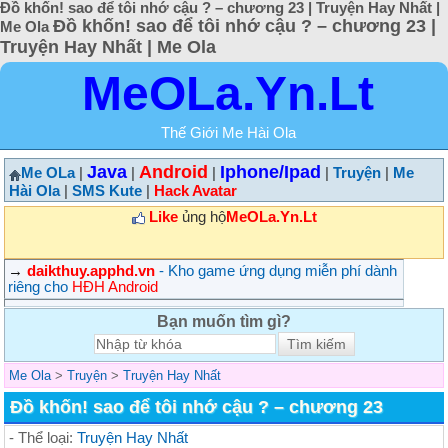
Đồ khốn! sao để tôi nhớ cậu ? – chương 23 | Truyện Hay Nhất |
Đồ khốn! sao để tôi nhớ cậu ? – chương 23 |
Me Ola
Truyện Hay Nhất | Me Ola
MeOLa.Yn.Lt
Thế Giới Me Hài Ola
Java
Android
Iphone/Ipad
Me OLa
|
|
|
|
Truyện
|
Me
Hài Ola
|
SMS Kute
|
Hack Avatar
Like
ủng hộ
MeOLa.Yn.Lt
→
daikthuy.apphd.vn
- Kho game ứng dụng miễn phí dành
riêng cho
HĐH Android
Bạn muốn tìm gì?
Me Ola
>
Truyện
>
Truyện Hay Nhất
Đồ khốn! sao để tôi nhớ cậu ? – chương 23
- Thể loại:
Truyện Hay Nhất