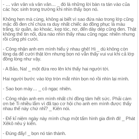
- … vân vân và vân vân… _ đó là những lời bàn ra tán vào của
các học sinh trong trường khi nhìn thấy bọn nó.
Không hẹn mà cùng, không ai biết vì sao đứa nào trong lớp cũng
mặc đồ đen chỉ chừa ra duy nhất chiếc áo đồng phục là màu
trắng, từ quần, áo khoác, kẹp tóc, nơ, đến dày dép cũng đen. Thật
không thể tin nổi, đứa nào nhìn thấy nhau cũng ngạc nhiên nhưng
rồi cũng phì cười.
- Công nhận anh em mình hiểu ý nhau ghê! Hi _ dù không còn
lòng dạ để cười thật lớn nhưng bọn nó vẫn thấy vui vui khi cả lớp
đồng lòng như vậy.
- A Bảo, Na! _ một đứa reo lên khi thấy hai người tới.
Hai người bước vào lớp tròn mắt nhìn bọn nó rồi nhìn lại mình.
- Sao bọn mày… _ cô ngạc nhiên.
- Công nhận anh em mình nhất chí đồng tâm hết sức. Phải cám
ơn bé Ti nhiều lắm vì đã tạo cơ hội cho anh em mình được thấy
nhau thế này chứ nhỉ? _ Kiên nói.
- Để kỉ niệm ngày này mình chụp một tấm hình gia đình đi! _ Phát
Xêkô nêu ý kiến.
- Đúng đấy! _ bọn nó tán thành.