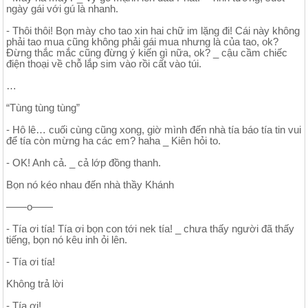
ngày gái với gú là nhanh.
- Thôi thôi! Bọn mày cho tao xin hai chữ im lặng đi! Cái này không
phải tao mua cũng không phải gái mua nhưng là của tao, ok?
Đừng thắc mắc cũng đừng ý kiến gì nữa, ok? _ cậu cầm chiếc
điện thoại về chỗ lắp sim vào rồi cất vào túi.
…
“Tùng tùng tùng”
- Hô lê… cuối cùng cũng xong, giờ mình đến nhà tía báo tía tin vui
để tía còn mừng ha các em? haha _ Kiên hỏi to.
- OK! Anh cả. _ cả lớp đồng thanh.
Bọn nó kéo nhau đến nhà thầy Khánh
——o——
- Tía ơi tía! Tía ơi bọn con tới nek tía! _ chưa thấy người đã thấy
tiếng, bọn nó kêu inh ỏi lên.
- Tía ơi tía!
Không trả lời
- Tía ơi!