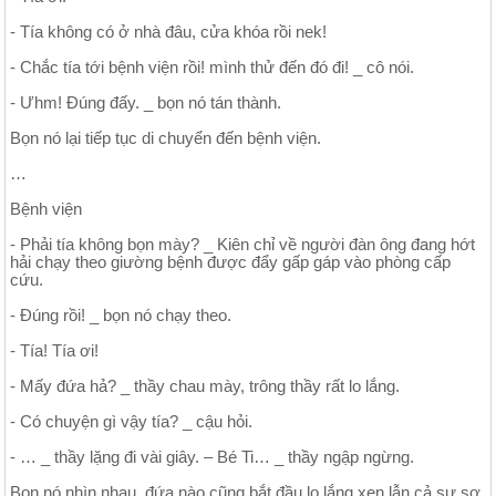
- Tía không có ở nhà đâu, cửa khóa rồi nek!
- Chắc tía tới bệnh viện rồi! mình thử đến đó đi! _ cô nói.
- Ưhm! Đúng đấy. _ bọn nó tán thành.
Bọn nó lại tiếp tục di chuyển đến bệnh viện.
…
Bệnh viện
- Phải tía không bọn mày? _ Kiên chỉ về người đàn ông đang hớt
hải chạy theo giường bệnh được đẩy gấp gáp vào phòng cấp
cứu.
- Đúng rồi! _ bọn nó chạy theo.
- Tía! Tía ơi!
- Mấy đứa hả? _ thầy chau mày, trông thầy rất lo lắng.
- Có chuyện gì vậy tía? _ cậu hỏi.
- … _ thầy lặng đi vài giây. – Bé Ti… _ thầy ngập ngừng.
Bọn nó nhìn nhau, đứa nào cũng bắt đầu lo lắng xen lẫn cả sự sợ