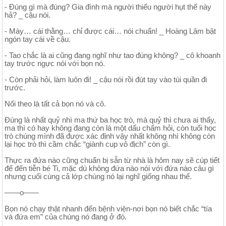
- Đúng gì mà đúng? Gia đình mà người thiếu người hụt thế này
hả? _ cậu nói.
- Mày… cái thằng… chỉ được cái… nói chuẩn! _ Hoàng Lâm bật
ngón tay cái về cậu.
- Tao chắc là ai cũng đang nghĩ như tao đúng không? _ cô khoanh
tay trước ngực nói với bọn nó.
- Còn phải hỏi, làm luôn đi! _ cậu nói rồi đút tay vào túi quần đi
trước.
Nối theo là tất cả bọn nó và cô.
Đúng là nhất quỷ nhì ma thứ ba học trò, mà quỷ thì chưa ai thấy,
ma thì có hay không đang còn là một dấu chấm hỏi, còn tuổi học
trò chúng mình đã được xác định vậy nhất không nhì không còn
lại học trò thì cầm chắc “giành cup vô địch” còn gì.
Thực ra đứa nào cũng chuẩn bị sẵn từ nhà là hôm nay sẽ cúp tiết
để đến tiễn bé Ti, mặc dù không đứa nào nói với đứa nào câu gì
nhưng cuối cùng cả lớp chúng nó lại nghĩ giống nhau thế.
——o——
Bọn nó chạy thật nhanh đến bệnh viện-nơi bọn nó biết chắc “tía
và đứa em” của chúng nó đang ở đó.