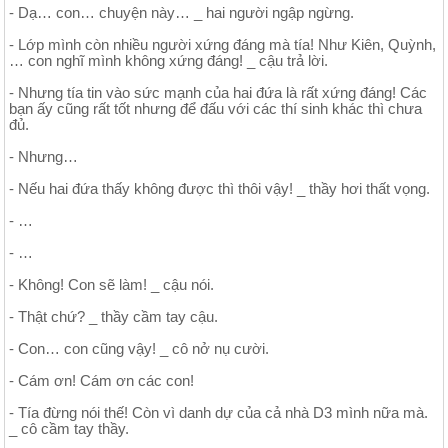
- Dạ… con… chuyện này… _ hai người ngập ngừng.
- Lớp mình còn nhiều người xứng đáng mà tía! Như Kiên, Quỳnh,
… con nghĩ mình không xứng đáng! _ cậu trả lời.
- Nhưng tía tin vào sức mạnh của hai đứa là rất xứng đáng! Các
bạn ấy cũng rất tốt nhưng để đấu với các thí sinh khác thì chưa
đủ.
- Nhưng…
- Nếu hai đứa thấy không được thì thôi vậy! _ thầy hơi thất vọng.
- …
- …
- Không! Con sẽ làm! _ cậu nói.
- Thật chứ? _ thầy cầm tay cậu.
- Con… con cũng vậy! _ cô nở nụ cười.
- Cám ơn! Cám ơn các con!
- Tía đừng nói thế! Còn vì danh dự của cả nhà D3 mình nữa mà.
_ cô cầm tay thầy.