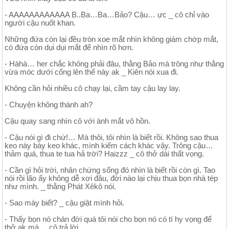
- AAAAAAAAAAAA B..Ba…Ba…Bảo? Cậu… ực _ cô chỉ vào
người cậu nuốt khan.
Những đứa còn lại đều tròn xoe mắt nhìn không giám chớp mắt,
có đứa còn dụi dụi mắt để nhìn rõ hơn.
- Hàhà… her chắc không phải đâu, thằng Bảo mà trông như thằng
vừa móc dưới cống lên thế này ak _ Kiên nói xua đi.
Không cần hỏi nhiều cô chạy lại, cầm tay cậu lay lay.
- Chuyện không thành ah?
Cậu quay sang nhìn cô với ánh mắt vô hồn.
- Cậu nói gì đi chứ!… Mà thôi, tôi nhìn là biết rồi. Không sao thua
keo này bày keo khác, mình kiếm cách khác vậy. Trông cậu…
thảm quá, thua te tua hả trời? Haizzz _ cô thở dài thất vọng.
- Cần gì hỏi trời, nhân chứng sống đó nhìn là biết rồi còn gì. Tao
nói rồi lão ấy không dễ xơi đâu, đời nào lại chịu thua bọn nhà tép
như mình. _ thằng Phát Xêkô nói.
- Sao mày biết? _ cậu giật mình hỏi.
- Thấy bọn nó chán đời quá tôi nói cho bọn nó có tí hy vọng để
thở ak mà. _ cô trả lời.