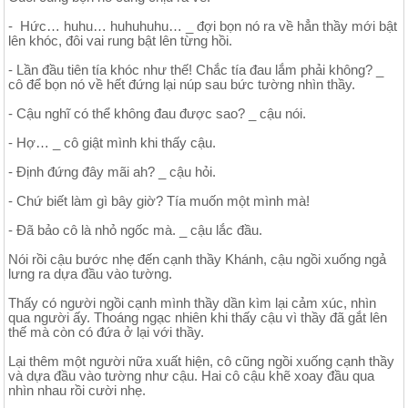
- Hức… huhu… huhuhuhu… _ đợi bọn nó ra về hẳn thầy mới bật
lên khóc, đôi vai rung bật lên từng hồi.
- Lần đầu tiên tía khóc như thế! Chắc tía đau lắm phải không? _
cô để bọn nó về hết đứng lại núp sau bức tường nhìn thầy.
- Cậu nghĩ có thể không đau được sao? _ cậu nói.
- Hợ… _ cô giật mình khi thấy cậu.
- Định đứng đây mãi ah? _ cậu hỏi.
- Chứ biết làm gì bây giờ? Tía muốn một mình mà!
- Đã bảo cô là nhỏ ngốc mà. _ cậu lắc đầu.
Nói rồi cậu bước nhẹ đến cạnh thầy Khánh, cậu ngồi xuống ngả
lưng ra dựa đầu vào tường.
Thấy có người ngồi cạnh mình thầy dần kìm lại cảm xúc, nhìn
qua người ấy. Thoáng ngạc nhiên khi thấy cậu vì thầy đã gắt lên
thế mà còn có đứa ở lại với thầy.
Lại thêm một người nữa xuất hiện, cô cũng ngồi xuống cạnh thầy
và dựa đầu vào tường như cậu. Hai cô cậu khẽ xoay đầu qua
nhìn nhau rồi cười nhẹ.