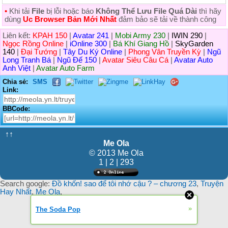
•
Khi tải
File
bị lỗi hoặc báo
Không Thể Lưu File Quá Dài
thì hãy
dùng
Uc Browser Bản Mới Nhất
đảm bảo sẽ tải về thành công
Liên kết:
KPAH 150
|
Avatar 241
|
Mobi Army 230
|
IWIN 290
|
Ngọc Rồng Online
|
iOnline 300
|
Bá Khí Giang Hồ
|
SkyGarden
140
|
Đại Tướng
|
Tây Du Ký Online
|
Phong Vân Truyền Kỳ
|
Ngũ
Long Tranh Bá
|
Ngũ Đế 150
|
Avatar Siêu Câu Cá
|
Avatar Auto
Anh Việt
|
Avatar Auto Farm
Chia sẻ:
SMS
Link:
BBCode:
↑↑
Me Ola
© 2013 Me Ola
1 | 2 | 293
Search google:
Đồ khốn! sao để tôi nhớ cậu ? – chương 23
,
Truyện
Hay Nhất
,
Me Ola
,
»
The Soda Pop