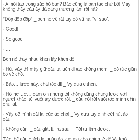
- Ai nói tao trọng sắc bỏ bạn? Bảo cũng là bạn tao chứ bộ! Mày
không thấy cậu ấy đã đáng thương lắm rồi hả?
*Đốp đốp đốp* _ bọn nó vỗ rát tay cổ vũ hai “vì sao”.
- Good!
- So good!
- …
Bọn nó thay nhau khen lấy khen để.
- Hứ, vậy thì mày giữ cậu ta luôn đi tao không thèm. _ cô tức giận
bỏ về chỗ.
- Bảo… lược này, chải tóc đi! _ Vy đưa e thẹn.
- Hờ hờ…ơ… cám ơn nhưng tôi không dùng chung lược với
người khác, tôi vuốt tay được rồi. _ cậu nói rồi vuốt tóc mình chỉn
chu lại.
- Vậy để mình cài lại cúc áo cho! _ Vy đưa tay định cởi nút áo
cậu.
- Không cần! _ cậu giật lùi ra sau. – Tôi tự làm được.
Tiện thể cậu chỉnh lại quần áo, cavast cho chỉnh tề để Vy khỏi