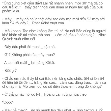
*Ông cũng biết điều đấy! Lại rất nhanh nhẹn, mới 30’ mà đã có
câu trả lời.* _ thấy điện thoại cậu đoán ra ngay tác giả của bưu
phẩm là ai.
- Mày… mày có phúc thật đấy! tao đây mà mới đến S3 mày tới
luôn S4 rồi đấy? _ Phát Xêkô xuýt xoa.
- Mà khoan! Tao nhơ không lầm thì bé Na nói Bảo cũng là người
khó khăn về tài chính mà sao… kiếm cái S4 xít oách dạ? _ Như
Quỳnh vuốt cằm nói.
- Đây đâu phải tôi mua! _ cậu nói.
- Gì? Không phải của mày mua?
- A tao biết roài! _ lại thằng Xêkô.
- Biết gì?
- Chắc em nào thấy khoái Bảo nên tặng cậu chiếc SH xí lộn S4
để tiện bề tối đến… trăng lên cao… cảm xúc dâng trào… tâm sự
chơi ấy mà. Mở xem coi có số điện thoại em trong đó không?
- Ờ thằng này nói có lý! _ Hoàng Lâm cũng hùa theo.
“Coóc”
- Mày hả mày? _ Vy gõ mạnh lên đầu Phát. – Tinh tướng, suốt