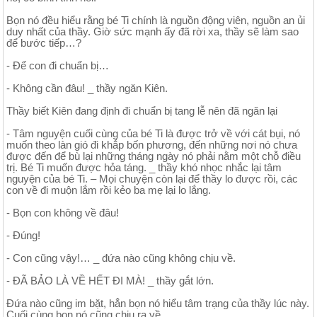
Bọn nó đều hiểu rằng bé Ti chính là nguồn động viên, nguồn an ủi
duy nhất của thầy. Giờ sức mạnh ấy đã rời xa, thầy sẽ làm sao
để bước tiếp…?
- Để con đi chuẩn bị…
- Không cần đâu! _ thầy ngăn Kiên.
Thầy biết Kiên đang định đi chuẩn bị tang lễ nên đã ngăn lại
- Tâm nguyện cuối cùng của bé Ti là được trở về với cát bụi, nó
muốn theo làn gió đi khắp bốn phương, đến những nơi nó chưa
được đến để bù lại những tháng ngày nó phải nằm một chỗ điều
trị. Bé Ti muốn được hỏa táng. _ thầy khó nhọc nhắc lại tâm
nguyện của bé Ti. – Mọi chuyện còn lại để thầy lo được rồi, các
con về đi muộn lắm rồi kẻo ba mẹ lại lo lắng.
- Bọn con không về đâu!
- Đúng!
- Con cũng vậy!… _ đứa nào cũng không chịu về.
- ĐÃ BẢO LÀ VỀ HẾT ĐI MÀ! _ thầy gắt lớn.
Đứa nào cũng im bặt, hẳn bọn nó hiểu tâm trạng của thầy lúc này.
Cuối cùng bọn nó cũng chịu ra về.