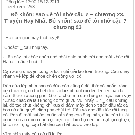
- Đăng lúc: 13:00 18/12/2013
- Lượt xem: 293
Đồ khốn! sao để tôi nhớ cậu ? – chương 23,
Truyện Hay Nhất Đồ khốn! sao để tôi nhớ cậu ? –
chương 23
- Ha cảm giác này thật tuyệt!
“Choắc” _ cậu nhịp tay.
- Lần này thì chắc chắn nhỏ phải nhìn mình cới con mắt khác rồi.
Haha _ cậu khoái trí.
Cậu xong chuyện cũng là lúc nghỉ giải lao toàn trường. Cậu chạy
nhanh về lớp để khoe chiến công với cô.
Đến cửa lớp nhìn bọn nó đứa nào cũng ủ dột thở dài ngắn trông
đến thương, cô thì hết đi đi lại lại sốt ruột rồi đến leo lên bàn lại
nằm thườn xuống ghế. Giờ ra chơi mà cứ như giờ mạc niệm vậy
*Chậc chậc đã lâu không có trò gì vui vui nhẩy…!* _ cậu khựng
lại, để tạo chút không khí xua đi đám mây đen xịt trên đầu tất cả
bọn nó cậu quyết định pha chút trò. Cậu vò cho đầu tóc rối tung,
cài lệnh đi một nút áo, quần xắn ống cao ống thấp, cậu còn tự lôi
quần kéo áo mình cho xộc xệch đi, làm bộ đeo bộ mặt tội nghiệp,
tả tơi rơi rụng, cậu bắt đầu cà nhắt bước vào lớp.
Vừa nhìn thấy cậu cô đã la lên: