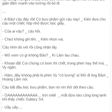
giận đấm mạnh vào tường rồi bỏ đi.
…
- A Bảo! cậu đây rồi! Có bưu phẩm gửi cậu này! _ Kiên đưa cho
cậu một chiếc hộp nhỏ được bọc giấy.
- Của ai vậy? _ cậu hỏi.
- Chịu! không ghi tên. _ Kiên nhún vai.
Cậu nhìn dò xét rồi cũng nhận lấy.
- Mở xem có gì không Bảo? _ Kì Lâm lau chau.
- Khoan đã! Coi chừng có bom thì chết, trong phim hay thế mà. _
Vy ngăn.
- Hâm, đây không phải là phim Vy “cô lương” ạ! Mở đi ông Bảo! _
Hoàng Lâm nói.
Cậu bắt đầu bóc bưu phẩm, bọn nó nín thở dõi theo cậu.
- OAAAAAAAAAAAA… trời ơiiiii! _ mắt đứa nào cũng long lanh
khi thấy chiếc Galaxy S4.
- Uầy uầy…