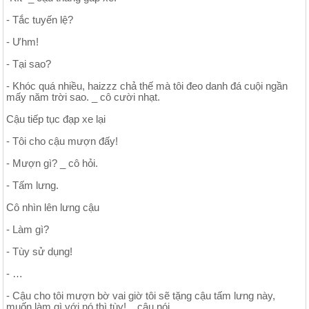
- Tắc tuyến lệ?
- Ưhm!
- Tại sao?
- Khóc quá nhiều, haizzz chả thế mà tôi đeo danh đá cuội ngần
mấy năm trời sao. _ cô cười nhạt.
Cậu tiếp tục đạp xe lại
- Tôi cho cậu mượn đấy!
- Mượn gì? _ cô hỏi.
- Tấm lưng.
Cô nhìn lên lưng cậu
- Làm gì?
- Tùy sử dụng!
- …
- Cậu cho tôi mượn bờ vai giờ tôi sẽ tặng cậu tấm lưng này,
muốn làm gì với nó thì tùy! _ cậu nói.