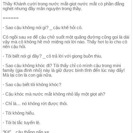
Thầy Khánh cười trong nước mắt-giọt nước mắt có phần đắng
nghét nhưng đầy mãn nguyện trong thầy.
======
- Sao cậu không nói gì? _ cậu khẽ hỏi cô.
Cô ngồi sau xe để cậu chở suốt một quãng đường cũng gọi là dài
vậy mà cô không hề mở miệng nói lời nào. Thấy hơi lo lo cho cô
nên cậu hỏi.
- Tôi biết nói gì đây? _ cô trả lời với giọng buồn thiu.
- Sao cậu không khóc đi? Tôi thấy chỉ có mình cậu trong mini
family (gia đình nhỏ) này là giữ được bình tĩnh đến lúc này đấy!
Mà lại còn là con gái nữa.
- Sao cậu biết tôi không khóc?
- Cậu khóc mà nước mắt không nhỏ lấy một giọt ah?
- Chỉ là… nó không rớt được thôi.
- Tôi không hiểu.
- Tôi bị tắc tuyến lệ.
“Kít” _ cậu thắng gấp xe.