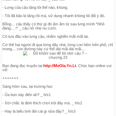
- Lưng của cậu tặng tôi thế nào, khùng.
- Tôi đã bảo là tặng rồi mà, sử dụng nhanh không tôi đổi ý đó.
Bỗng… cậu thấy có thứ gì đó ấm ấm từ sau lưng mình *Nhỏ
đang… !* _ cậu nở nhẹ nụ cười.
Cô tựa đầu vào lưng cậu, nhắm nghiền mắt mắt lại.
Cứ thế hai người đi qua từng dãy nhà, từng con hẻm trên phố, chỉ
mong… con đường này cứ thế dài mãi dài mãi…
Bạn đang đọc truyện tại
http://MeOla.Yn.Lt
. Chúc bạn online vui
vẻ!
+=+=+=+
Sáng hôm sau, tại trường học
- Ủa bọn này điên ah? _ h/s1
- Xời chắc là định thích chơi trội đây mà. _ h/s2
- Hay là biểu tình đòi cái gì nữa đây? _ h/s3