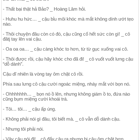
- Thất bại thật hả Bảo? _ Hoàng Lâm hỏi.
- Huhu hu hức… _ cậu bỉu môi khóc mà mắt không dính ướt tẹo
nào.
- Thôi chuyện đâu còn có đó, cậu cũng cố hết sức còn gì! _ cô
đătj tay lên vai cậu.
- Oa oa oa… _ cậu càng khóc to hơn, từ từ gục xuống vai cô.
- Thôi được rồi, cậu hãy khóc cho đã đi! _ cô vuốt vuốt lưng cậu
“dỗ dành”.
Cậu dĩ nhiên là vòng tay ôm chặt cô rồi.
Phía sau lưng cô cậu cười ngoác miệng, nháy mắt với bọn nó.
- Ohhhhhhh… _ bọn nó ồ lên, nhưng không giám ồ to, đứa nào
cũng bụm miệng cười khoái trá.
- Tôi… tôi… _ cậu ấp úng.
- Không phải nói gì đâu, tôi biết mà. _ cô vẫn dỗ dành cậu.
- Nhưng tôi phải nói.
- Vậy cậu nói đi! _ cô đẩy cậu ra nhưng bị cậu ôm chặt hơn.