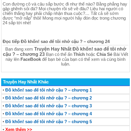
Con đường cô và cậu sắp bước đi như thế nào? Bằng phẳng hay
gập ghềnh sỏi đá? Mọi chuyện rồi sẽ về đâu? Liệu hai người có
chiến thắng hay phải chấp nhận thua cuộc?… Tất cả sẽ sớm
được “mở nắp” thôi! Mong mọi người hãy đón đọc trong chương
24 sắp tới nhé!
Đọc tiếp Đồ khốn! sao để tôi nhớ cậu ? – chương 24
Truyện Hay Nhất Đồ khốn! sao để tôi nhớ
Bạn đang xem
cậu ? – chương 23
Bạn có thể ấn
Thích
hoặc
Chia Sẻ
Bài Viết
này lên
FaceBook
để bạn bè của bạn có thể xem và cùng bình
luận.
Truyện Hay Nhất Khác
•
Đồ khốn! sao để tôi nhớ cậu ? – chương 1
•
Đồ khốn! sao để tôi nhớ cậu ? – chương 2
•
Đồ khốn! sao để tôi nhớ cậu ? – chương 3
•
Đồ khốn! sao để tôi nhớ cậu ? – chương 4
•
Đồ khốn! sao để tôi nhớ cậu ? – chương 5
•
Xem thêm >>