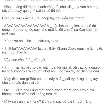
- Nhóc thắng rồi! Mình thành công rồi nhỏ ơi! _ tay vẫn ôm chặt
cô, cậu quay qua ghé sát tai cô thì thầm.
Cô dùng sức đẩy cậu ra, chộp tay cậu cắn thật mạnh.
- AAAAAAAAAAAAAAAAAAA _ cậu hét toáng lên, bọn nó thì
dùng mình dựng tóc gáy, che mắt lại để che đi sự đau khổ trên
mặt cậu.
- Xít ah xít ah… ha… _ cậu xuýt xoa.
- Thật hả? AAAAAAAA là thật, thầy Khánh đươc quay lại làm việc
rồi. _ cô nhảy lên.
- Vậy sao cắn tôi? _ cậu gắt.
- Thì… mà này ai cho cậu giám gạt tôi hả? ak ah cậu lợi dụng ôm
tôi phải không? Cậu muốn chết ah! _ cô xắn tay áo, tiến về cậu.
- Mày định làm gì Bảo của tao đấy hả? _ cái Vy đứng dang tay
che cho cậu đanh lại cô.
- Ọc… _ đứa nào cũng mắt chớp chớp mồm đớp đớp cười
không thành tiếng nói không nên lời.
- Mày có tránh ra không? Đồ trọng sắc bỏ bạn! _ cô mắng.