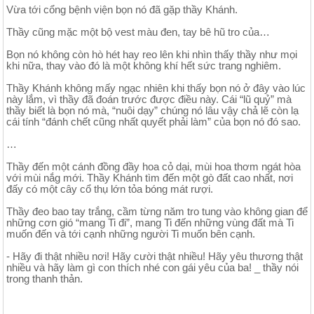
Vừa tới cổng bệnh viện bọn nó đã gặp thầy Khánh.
Thầy cũng mặc một bộ vest màu đen, tay bê hũ tro của…
Bọn nó không còn hò hét hay reo lên khi nhìn thấy thầy như mọi
khi nữa, thay vào đó là một không khí hết sức trang nghiêm.
Thầy Khánh không mấy ngạc nhiên khi thấy bọn nó ở đây vào lúc
này lắm, vì thầy đã đoán trước được điều này. Cái “lũ quỷ” mà
thầy biết là bọn nó mà, “nuôi dạy” chúng nó lâu vậy chả lẽ còn lạ
cái tính “đánh chết cũng nhất quyết phải làm” của bọn nó đó sao.
…
Thầy đến một cánh đồng đầy hoa cỏ dại, mùi hoa thơm ngát hòa
với mùi nắg mới. Thầy Khánh tìm đến một gò đất cao nhất, nơi
đấy có một cây cổ thụ lớn tỏa bóng mát rượi.
Thầy đeo bao tay trắng, cầm từng năm tro tung vào không gian để
những cơn gió “mang Ti đi”, mang Ti đến những vùng đất mà Ti
muốn đến và tới cạnh những người Ti muốn bên cạnh.
- Hãy đi thật nhiều nơi! Hãy cười thật nhiều! Hãy yêu thương thật
nhiều và hãy làm gì con thích nhé con gái yêu của ba! _ thầy nói
trong thanh thản.