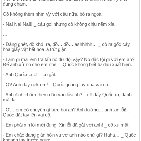
đụng chạm.
Cô không thèm nhìn Vy với cậu nữa, bỏ ra ngoài.
- Na! Na! Na!!! _ cậu gọi nhưng cô không chịu nếm xỉa.
…
- Đáng ghét, đồ khó ưa, đồ… đồ… ashhhhh… _ cô ra gốc cây
hoa giấy vặt hết hoa lá trút giận.
- Làm gì mà em tra tấn nó dữ dội vậy? Nó đắc tội gì với em ah?
Để anh xử nó cho em nhé! _ Quốc không biết từ đâu xuất hiện.
- Anh Quốccccc! _ cô gắt.
- Ơi! Anh đây nek em! _ Quốc quàng tay qua vai cô.
- Anh định châm thêm dầu vào lửa ah? _ cô đẩy Quốc ra, đanh
mặt lại.
- Ơ… em có chuyện gì bực bội ah? Anh tưởng… anh xin lỗi! _
Quốc đặt tay lên vai cô.
- Em phải xin lỗi mới đúng! Xin lỗi đã gắt với anh! _ cô xụ mặt.
- Em chắc đang giận hờn vu vơ anh nào chứ gì? Haha… _ Quốc
khoanh tay trước ngực.