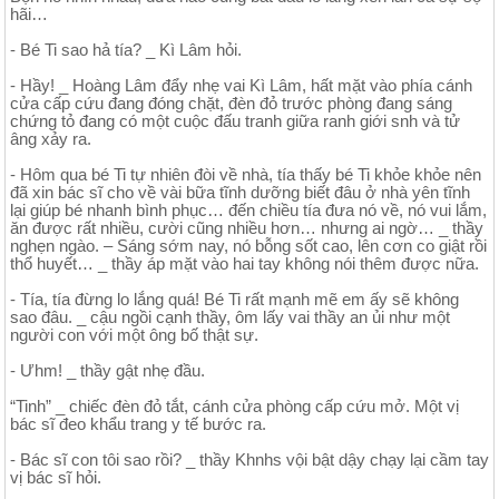
hãi…
- Bé Ti sao hả tía? _ Kì Lâm hỏi.
- Hầy! _ Hoàng Lâm đẩy nhẹ vai Kì Lâm, hất mặt vào phía cánh
cửa cấp cứu đang đóng chặt, đèn đỏ trước phòng đang sáng
chứng tỏ đang có một cuộc đấu tranh giữa ranh giới snh và tử
âng xảy ra.
- Hôm qua bé Ti tự nhiên đòi về nhà, tía thấy bé Ti khỏe khỏe nên
đã xin bác sĩ cho về vài bữa tĩnh dưỡng biết đâu ở nhà yên tĩnh
lại giúp bé nhanh bình phục… đến chiều tía đưa nó về, nó vui lắm,
ăn được rất nhiều, cười cũng nhiều hơn… nhưng ai ngờ… _ thầy
nghẹn ngào. – Sáng sớm nay, nó bỗng sốt cao, lên cơn co giật rồi
thổ huyết… _ thầy áp mặt vào hai tay không nói thêm được nữa.
- Tía, tía đừng lo lắng quá! Bé Ti rất mạnh mẽ em ấy sẽ không
sao đâu. _ cậu ngồi cạnh thầy, ôm lấy vai thầy an ủi như một
người con với một ông bố thật sự.
- Ưhm! _ thầy gật nhẹ đầu.
“Tinh” _ chiếc đèn đỏ tắt, cánh cửa phòng cấp cứu mở. Một vị
bác sĩ đeo khẩu trang y tế bước ra.
- Bác sĩ con tôi sao rồi? _ thầy Khnhs vội bật dậy chạy lại cầm tay
vị bác sĩ hỏi.