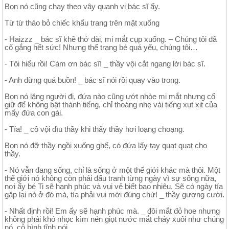
Bọn nó cũng chạy theo vây quanh vị bác sĩ ấy.
Từ từ tháo bỏ chiếc khẩu trang trên mặt xuống
- Haizzz _ bác sĩ khẽ thở dài, mi mắt cụp xuống. – Chúng tôi đã
cố gắng hết sức! Nhưng thể trạng bé quá yếu, chúng tôi…
- Tôi hiểu rồi! Cám ơn bác sĩ! _ thầy vội cắt ngang lời bác sĩ.
- Anh đừng quá buồn! _ bác sĩ nói rồi quay vào trong.
Bọn nó lặng người đi, đứa nào cũng ướt nhòe mi mắt nhưng cố
giữ để không bật thành tiếng, chỉ thoáng nhẹ vài tiếng xụt xịt của
mấy đứa con gái.
- Tía! _ cô vội dìu thầy khi thấy thầy hơi loạng choạng.
Bọn nó đỡ thầy ngồi xuống ghế, có đứa lấy tay quạt quạt cho
thầy.
- Nó vẫn đang sống, chỉ là sống ở một thế giới khác mà thôi. Một
thế giới nó không còn phải đấu tranh từng ngày vì sự sống nữa,
nơi ấy bé Ti sẽ hạnh phúc và vui vẻ biết bao nhiêu. Sẽ có ngày tía
gặp lại nó ở đó mà, tía phải vui mới đúng chứ! _ thầy gượng cười.
- Nhất định rồi! Em ấy sẽ hạnh phúc mà. _ đôi mắt đỏ hoe nhưng
không phải khó nhọc kìm nén giọt nước mắt chảy xuôi như chúng
nó, cô bình tĩnh nói.