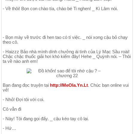
- Về thôi! Bọn con chào tía, chào bé Ti nghen! _ Kì Lâm nói.
- Bọn mày về trước đi hen tao có tí việc. _ nói xong cậu bỏ chạy
theo cô.
- Haizzz Bảo nhà mình dính chưởng ái tình của Lý Mạc Sầu roài!
Chậc chậc thuốc giải hơi khó kiếm đây! Hehe _ Quỳnh nói. – Thôi
ta về nào anh em!
Bạn đang đọc truyện tại
http://MeOla.Yn.Lt
. Chúc bạn online vui
vẻ!
- Nhỏ! Đợi tôi với coi.
Cô vẫn đi
- Này! Tôi đang gọi đấy. _ cậu kéo tay cô lại.
- Hứ…