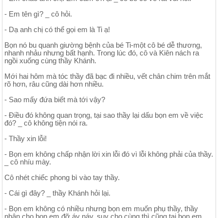
- Em tên gì? _ cô hỏi.
- Dạ anh chị có thể gọi em là Ti ạ!
Bọn nó bu quanh giường bệnh của bé Ti-một cô bé dễ thương,
nhanh nhảu nhưng bất hạnh. Trong lúc đó, cô và Kiên nách ra
ngồi xuống cùng thầy Khánh.
Mới hai hôm mà tóc thầy đã bạc đi nhiều, vết chân chim trên mắt
rõ hơn, râu cũng dài hơn nhiều.
- Sao mấy đứa biết mà tới vậy?
- Điều đó không quan trọng, tại sao thầy lại dấu bọn em về việc
đó? _ cô không tiện nói ra.
- Thầy xin lỗi!
- Bọn em không chấp nhận lời xin lỗi đó vì lỗi không phải của thầy.
_ cô nhíu mày.
Cô nhét chiếc phong bì vào tay thầy.
- Cái gì đây? _ thầy Khánh hỏi lại.
- Bọn em không có nhiều nhưng bọn em muốn phụ thầy, thầy
nhận cho bọn em đỡ áy náy, suy cho cùng thì cũng tại bọn em