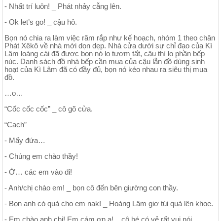
- Nhất trí luôn! _ Phát nhảy cẫng lên.
- Ok let’s go! _ cậu hô.
Bọn nó chia ra làm việc răm rắp như kế hoạch, nhóm 1 theo chân
Phát Xêkô về nhà mới dọn dẹp. Nhà cửa dưới sự chỉ đạo của Kì
Lâm loáng cái đã được bọn nó lo tươm tất, cậu thì lo phần bếp
núc. Danh sách đồ nhà bếp cần mua của cậu lẫn đồ dùng sinh
hoạt của Kì Lâm đã có đầy đủ, bọn nó kéo nhau ra siêu thị mua
đồ.
…o…
“Cốc cốc cốc” _ cô gõ cửa.
“Cạch”
- Mấy đứa…
- Chúng em chào thầy!
- Ờ… các em vào đi!
- Anh/chị chào em! _ bọn cô đến bên giường con thầy.
- Bọn anh có quà cho em nak! _ Hoàng Lâm giơ túi quà lên khoe.
- Em chào anh chị! Em cám ơn ạ! _ cô bé có vẻ rất vui nói.