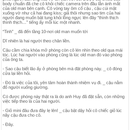
body chuẩn đã che cô khỏi chiếc camera trên đầu lẫn ánh mắt
của old man bên cạnh. Cô vòng tay ôm cổ cậu , cậu cúi mặt
xuống vờ như cả hai đang kiss; giả thôi nhưng sao tim của hai
người đang muốn bật tung khỏi lồng ngực lên đây “thình thịch
thình thịch…” tiếng ấy mỗi lúc một nhanh.
“Tinh” _ đã đến tầng 10-nơi old man muốn tới
Dĩ nhiên là hai người theo chân liền.
Cậu cầm chìa khóa mở phòng còn cô lén nhìn theo old qua mái
tóc. Lúc hai người vào phòng cũng là lúc old man đó vào phòng
của ông ta.
- Sao cậu biết lão ấy ở phòng bên mà đặt phòng này. _ cô đóng
cửa lại liền hỏi.
- Đó là việc của tôi, yên tâm hoàn thành nhiệm vụ đi. _ cậu nằm
đổ người xuống giường.
Có được phòng này thật ra là do anh Huy đã đặt sẵn, còn những
việc tiếp theo là của hai người.
- Giỏ mini đâu đưa đây lẹ lên! _ cậu bật dậy hỏi cô chiếc giỏ lúc
nãy cậu đưa cho cô.
- Đây.