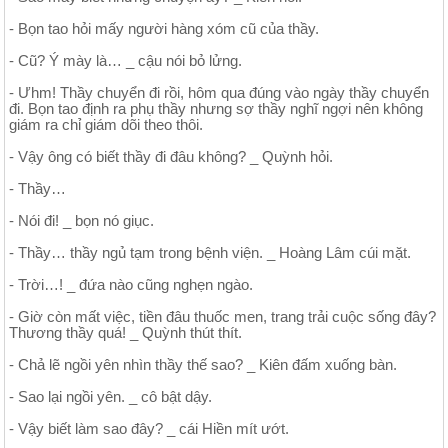
- Bọn tao hỏi mấy người hàng xóm cũ của thầy.
- Cũ? Ý mày là… _ cậu nói bỏ lửng.
- Ưhm! Thầy chuyển đi rồi, hôm qua đúng vào ngày thầy chuyển
đi. Bọn tao định ra phụ thầy nhưng sợ thầy nghĩ ngợi nên không
giám ra chỉ giám dõi theo thôi.
- Vậy ông có biết thầy đi đâu không? _ Quỳnh hỏi.
- Thầy…
- Nói đi! _ bọn nó giục.
- Thầy… thầy ngủ tạm trong bệnh viện. _ Hoàng Lâm cúi mặt.
- Trời…! _ đứa nào cũng nghẹn ngào.
- Giờ còn mất việc, tiền đâu thuốc men, trang trải cuộc sống đây?
Thương thầy quá! _ Quỳnh thút thít.
- Chả lẽ ngồi yên nhìn thầy thế sao? _ Kiên đấm xuống bàn.
- Sao lại ngồi yên. _ cô bật dậy.
- Vậy biết làm sao đây? _ cái Hiền mít ướt.