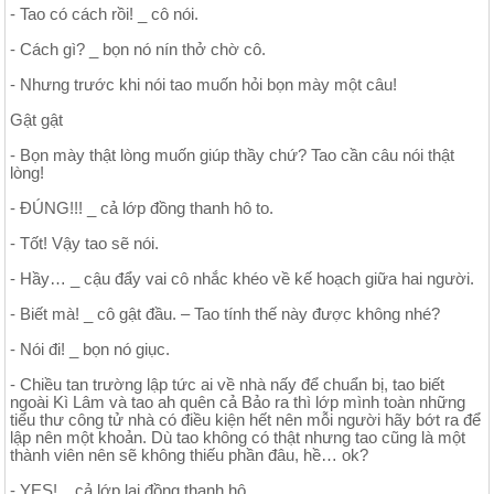
- Tao có cách rồi! _ cô nói.
- Cách gì? _ bọn nó nín thở chờ cô.
- Nhưng trước khi nói tao muốn hỏi bọn mày một câu!
Gật gật
- Bọn mày thật lòng muốn giúp thầy chứ? Tao cần câu nói thật
lòng!
- ĐÚNG!!! _ cả lớp đồng thanh hô to.
- Tốt! Vậy tao sẽ nói.
- Hầy… _ cậu đẩy vai cô nhắc khéo về kế hoạch giữa hai người.
- Biết mà! _ cô gật đầu. – Tao tính thế này được không nhé?
- Nói đi! _ bọn nó giục.
- Chiều tan trường lập tức ai về nhà nấy để chuẩn bị, tao biết
ngoài Kì Lâm và tao ah quên cả Bảo ra thì lớp mình toàn những
tiểu thư công tử nhà có điều kiện hết nên mỗi người hãy bớt ra để
lập nên một khoản. Dù tao không có thật nhưng tao cũng là một
thành viên nên sẽ không thiếu phần đâu, hề… ok?
- YES! _ cả lớp lại đồng thanh hô.