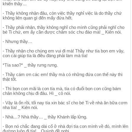
khiến thầy…
- Thầy không nhận đâu, còn việc thầy nghỉ việc là do thầy chứ
không liên quan gì đến mấy đứa hết.
- Thầy phải nhận, thầy không nghĩ cho mình cũng phải nghĩ cho
bé Ti chứ, em ấy cần được chăm sóc chu đáo mà! _ Kiên nói.
- Nhưng thầy…
- Thầy nhận cho chúng em vui đi mà! Thầy như tía bọn em vậy,
con cái giúp tía là điều đáng phải làm mà tía!
*Tía sao?* _ thầy rưng rưng.
- Thầy cám ơn các em! thầy mà có những đứa con thế này thì
thật tốt.
- Thì bọn con mãi là con tía mà, tía có đuổi bọn con cũng bám
chân không chịu đi đâu. Hì _ cô nói.
- Vậy là ổn rồi, tối nay tía xin bác sĩ cho bé Ti về nhà ăn bữa cơm
nha tía! _ Kiên nói.
- Nhà…? Nhà thầy… _ thầy Khánh lấp lửng.
- Bọn nó chắc đang dài cổ ở nhà đợi tía con mình về đó, mình lên
đường luôn đi tía! _ Quỳnh đề nghị.