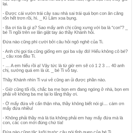
lại.
- Được cái vườn trái cây sau nhà sai trái quá bọn con ăn căng
rốn hết trơn rồi, hì. _ Kì Lâm xoa bụng.
- Ba ơi tía là gì ạ? Sao mấy anh chị cũng xưng với ba là “con”? _
bé Ti ngồi trên xe lăn giật tay áo thầy Khánh hỏi.
Đứa nào cũng phì cười bởi câu hỏi ngô nghê của Ti.
- Anh chị gọi tía cũng giống em gọi ba vậy đó! Hiểu không cô bé?
_ cậu xoa đầu Ti.
- … A em hiểu rồi ạ! Vậy tức là từ giờ em sẽ có 1 2 3 … 40 anh
chị, sướng quá em là út. _ bé Ti vỗ tay.
Thầy Khánh nhìn Ti vui vẻ cũng an ủi được phần nào.
- Giờ cũng tối rồi, chắc ba mẹ bọn em đang ngóng ở nhà, bọn em
phải về không ba mẹ lại lo lắng thầy ơi.
- Ờ mấy đứa về cẩn thận nha, thầy không biết nói gì… cám ơn
mấy đứa nhiều!
- Không phải thầy mà là tía không phải em hay mấy đứa mà là
con, các con mới đúng chứ tía!
Đứa nào cũng tặc lưỡi trước câu nói tỉnh queo của bé Ti.