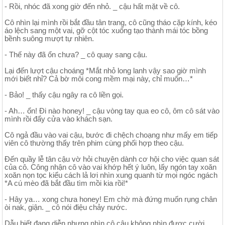
- Rồi, nhóc đã xong giờ đến nhỏ. _ cậu hất mặt về cô.
Cô nhìn lại mình rồi bắt đầu tân trang, cô cũng tháo cặp kính, kéo
áo lệch sang một vai, gỡ cột tóc xuống tạo thành mái tóc bồng
bềnh suông mượt tự nhiên.
- Thế này đã ổn chưa? _ cô quay sang cậu.
Lại đến lượt cậu choáng *Mắt nhỏ long lanh vậy sao giờ mình
mới biết nhỉ? Cả bờ môi cong mềm mại này, chỉ muốn…*
- Bảo! _ thấy cậu ngây ra cô liền gọi.
- Ah… ổn! Đi nào honey! _ cậu vòng tay qua eo cô, ôm cô sát vào
mình rồi đẩy cửa vào khách sạn.
Cô ngả đầu vào vai cậu, bước đi chệch choạng như mấy em tiếp
viên cô thường thấy trên phim cùng phối hợp theo cậu.
Đến quầy lễ tân cậu vờ hỏi chuyện dành cơ hội cho việc quan sát
của cô. Công nhận cô vào vai khớp hết ý luôn, lấy ngón tay xoăn
xoăn nọn tọc kiểu cách lả lơi nhìn xung quanh từ mọi ngóc ngách
*A cú mèo đã bắt đầu tìm mồi kia rồi!*
- Hây ya… xong chưa honey! Em chờ mà đứng muốn rụng chân
òi nak, giận. _ cô nói điệu chảy nước.
Dẫu biết đang diễn nhưng nhìn cô cậu không nhìn được cười