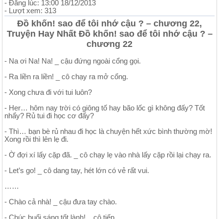
- Đăng lúc: 13:00 18/12/2013
- Lượt xem: 313
Đồ khốn! sao để tôi nhớ cậu ? – chương 22,
Truyện Hay Nhất Đồ khốn! sao để tôi nhớ cậu ? –
chương 22
- Na ơi Na! Na! _ cậu đứng ngoài cổng gọi.
- Ra liền ra liền! _ cô chạy ra mở cổng.
- Xong chưa đi với tui luôn?
- Her… hôm nay trời có giông tố hay bão lốc gì không đấy? Tốt
nhẩy? Rủ tui đi học cơ đấy?
- Thì… bạn bè rủ nhau đi học là chuyện hết xức bình thường mờ!
Xong rồi thì lên lẹ đi.
- Ờ đợi xí lấy cặp đã. _ cô chạy lẹ vào nhà lấy cặp rồi lại chạy ra.
- Let’s go! _ cô dang tay, hét lớn có vẻ rất vui.
……
- Chào cả nhà! _ cậu đưa tay chào.
- Chúc buổi sáng tốt lành! _ cô tiếp.