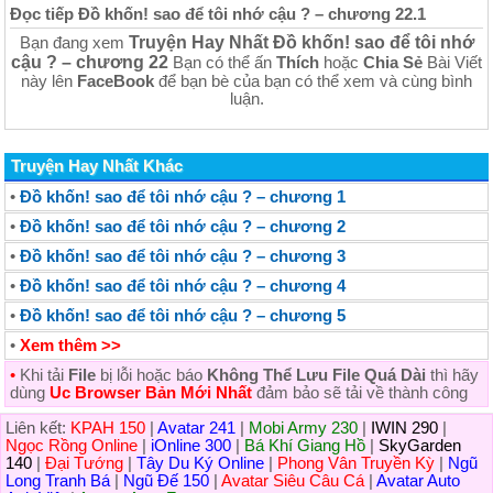
Đọc tiếp Đồ khốn! sao để tôi nhớ cậu ? – chương 22.1
Truyện Hay Nhất Đồ khốn! sao để tôi nhớ
Bạn đang xem
cậu ? – chương 22
Bạn có thể ấn
Thích
hoặc
Chia Sẻ
Bài Viết
này lên
FaceBook
để bạn bè của bạn có thể xem và cùng bình
luận.
Truyện Hay Nhất Khác
•
Đồ khốn! sao để tôi nhớ cậu ? – chương 1
•
Đồ khốn! sao để tôi nhớ cậu ? – chương 2
•
Đồ khốn! sao để tôi nhớ cậu ? – chương 3
•
Đồ khốn! sao để tôi nhớ cậu ? – chương 4
•
Đồ khốn! sao để tôi nhớ cậu ? – chương 5
•
Xem thêm >>
•
Khi tải
File
bị lỗi hoặc báo
Không Thể Lưu File Quá Dài
thì hãy
dùng
Uc Browser Bản Mới Nhất
đảm bảo sẽ tải về thành công
Liên kết:
KPAH 150
|
Avatar 241
|
Mobi Army 230
|
IWIN 290
|
Ngọc Rồng Online
|
iOnline 300
|
Bá Khí Giang Hồ
|
SkyGarden
140
|
Đại Tướng
|
Tây Du Ký Online
|
Phong Vân Truyền Kỳ
|
Ngũ
Long Tranh Bá
|
Ngũ Đế 150
|
Avatar Siêu Câu Cá
|
Avatar Auto