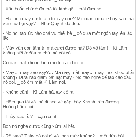
- Xấu hoắc chứ ở đó mà tốt lành gì! _ một đứa nói.
- Hai bọn mày cứ tí ta tí tởn ấy nhở? Mới đánh quả lẻ hay sao mà
vui như hội vậy? _ Như Quỳnh đá đểu.
- No no! tao lúc nào chả vui thế, hề _ cô đưa một ngón tay lên lắc
lắc.
- Mày vẫn còn tâm trí mà cười được hả? Đồ vô tâm! _ Kì Lâm
không biết ở đâu ra chửi nó xối xả.
Cô đần mặt không hiểu mô tê cái chi chi.
- Mày… mày sao vậy?… Mà này, mắt mày… mày mới khóc phải
không? Đứa nào giám bắt nạt mày? Nói tao nghe để tao cạo đầu
nó coi. _ cô ôm mặt Kì Lâm nói.
- Không cần! _ Kì Lâm hất tay cô ra.
- Hôm qua tôi với bả đi học về gặp thầy Khánh trên đường. _
Hoàng Lâm nói.
- Thầy sao rồi? _ cậu rối rít.
Bọn nó nghe được cũng xúm lại hết.
- Rồi sao? Thầy có nói gì với bọn mày không? _ một đứa hỏi.