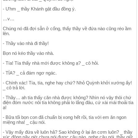
- Ưhm _ thầy Khánh gật đầu đồng ý.
…v…
Chúng nó đã đợi sẵn ở cổng, thấy thầy về đứa nào cũng réo ầm
lên.
- Thầy vào nhà đi thầy!
Bọn nó kéo thầy vào nhà.
- Tía! Tía thấy nhà mới được không ạ? _ cô hỏi.
- TÍA? _ cả đám ngơ ngác.
- Chính xác! Tía, tía, nghe hay chứ? Nhỏ Quỳnh khởi xướng ấy!
_ cô trả lời.
- Thầy… ah tía thấy căn nhà được không? Nhìn nó vậy thôi chứ
điện đóm nước nôi tía không phải lo lắng đâu, cứ xài mái thoải tía
ạ!
- Bữa tối bọn con đã chuẩn bị xong hết rồi, tía với em ăn ngon
miệng nha! _ cậu nói.
- Vậy mấy đứa về luôn hả? Sao không ở lại ăn cơm luôn? _ thầy
xúc động nãy giờ chưa nói được câu nào, nghe cậu nói, thầy giữ