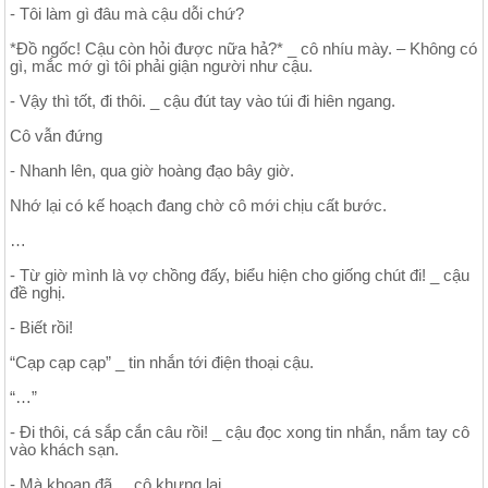
- Tôi làm gì đâu mà cậu dỗi chứ?
*Đồ ngốc! Cậu còn hỏi được nữa hả?* _ cô nhíu mày. – Không có
gì, mắc mớ gì tôi phải giận người như cậu.
- Vậy thì tốt, đi thôi. _ cậu đút tay vào túi đi hiên ngang.
Cô vẫn đứng
- Nhanh lên, qua giờ hoàng đạo bây giờ.
Nhớ lại có kế hoạch đang chờ cô mới chịu cất bước.
…
- Từ giờ mình là vợ chồng đấy, biểu hiện cho giống chút đi! _ cậu
đề nghị.
- Biết rồi!
“Cạp cạp cạp” _ tin nhắn tới điện thoại cậu.
“…”
- Đi thôi, cá sắp cắn câu rồi! _ cậu đọc xong tin nhắn, nắm tay cô
vào khách sạn.
- Mà khoan đã. _ cô khựng lại.