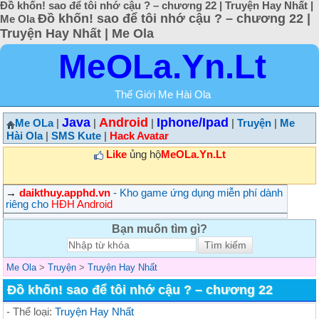
Đồ khốn! sao để tôi nhớ cậu ? – chương 22 | Truyện Hay Nhất |
Đồ khốn! sao để tôi nhớ cậu ? – chương 22 |
Me Ola
Truyện Hay Nhất | Me Ola
MeOLa.Yn.Lt
Thế Giới Me Hài Ola
Java
Android
Iphone/Ipad
Me OLa
|
|
|
|
Truyện
|
Me
Hài Ola
|
SMS Kute
|
Hack Avatar
Like
ủng hộ
MeOLa.Yn.Lt
→
daikthuy.apphd.vn
- Kho game ứng dụng miễn phí dành
riêng cho
HĐH Android
Bạn muốn tìm gì?
Me Ola
>
Truyện
>
Truyện Hay Nhất
Đồ khốn! sao để tôi nhớ cậu ? – chương 22
- Thể loại:
Truyện Hay Nhất