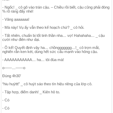
- Ngốc! _ cô gõ vào trán cậu. – Chiều rồi biết, cậu cũng phải đóng
% rõ ràng đấy nhé!
- Vâng ạaaaaaa!
- Mà này! Vụ ấy vẫn theo kế hoạch chứ? _ cô hỏi.
- Tất nhiên, chuẩn bị tốt tinh thần nha… vợ! Hahahaha… _ cậu
cười như điên như dại.
- Ô kế! Quyết định vậy ha… chồnggggggg…!_ cô trợn mắt,
nghiến rằn ken két, dùng hết sức cấu mạnh vào hông cậu.
- AAAAAAAAAAA… ha… tôi đùa mà!
o——…——o
Đúng 4h30’
“hiu huýttt” _ cô huýt sáo theo tín hiệu riêng của lớp cô.
- Tập hợp, điểm danh! _ Kiên hô to.
- Có
- Có