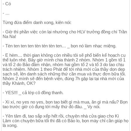
- Có
- …
Từng đứa điểm danh xong, kiên nói:
- Giờ thì phần việc còn lại nhường cho HLV trưởng đồng chí Trần
Na Na!
- Tèn ten ten ten tèn tén tèn ten… _ bọn nó làm nhạc miệng.
- E hèm… thời gian không còn nhiều tôi sẽ phổ biến kế hoạch cụ
thể luôn nhé. Bây giờ mình chia thành 2 nhóm. Nhóm 1 gồm tổ 1
và tổ 2 do Bảo đảm nhận, nhóm hai gồm tổ 2 và tổ 3 do tao chịu
trách nhiệm. Nhóm 1 theo Phát để tới nhà mới của thầy dọn dẹp
sạch sẽ, lên danh sách những thứ cần mua và thực đơn bữa tối.
Nhóm 2 mình sẽ đến bệnh viện, đúng 7h gặp lại tại nhà mới của
thầy Khánh, OK?
- YES!!! _ cả lớp cô đồng thanh.
- Xí xí, no yes no yes, bọn tao biết gì mà mua, ăn gì mà nấu? Bọn
tao trước giờ có đụng tới mấy thứ đó đâu. _ Vy nói.
- Yên tâm đi, tao sắp xếp hết rồi, chuyện nhà cửa giao cho Kì
Lâm còn chuyện bữa tối thì đã có Bảo lo, bọn mày chỉ cần giúp họ
là xong.