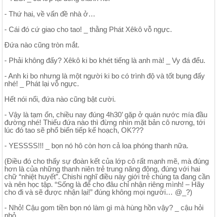
- Thứ hai, về vấn đề nhà ở…
- Cái đó cứ giao cho tao! _ thằng Phát Xêkô vỗ ngực.
Đứa nào cũng tròn mắt.
- Phải không đấy? Xêkô ki bo khét tiếng là anh mà! _ Vy đá đểu.
- Anh ki bo nhưng là một người ki bo có trình độ và tốt bụng đấy
nhé! _ Phát lại vỗ ngực.
Hết nói nổi, đứa nào cũng bật cười.
- Vậy là tạm ổn, chiều nay đúng 4h30’ gặp ở quán nước mía đầu
đường nhé! Thiếu đứa nào thì đừng nhìn mặt bản cô nương, tới
lúc đó tao sẽ phổ biến tiếp kế hoạch, OK???
- YESSSS!!! _ bọn nó hô còn hơn cả loa phóng thanh nữa.
(Điều đó cho thấy sự đoàn kết của lớp cô rất mạnh mẽ, mà đúng
hơn là của những thanh niên trẻ trung năng động, đúng với hai
chữ “nhiệt huyết”. Chishi nghĩ điều này giới trẻ chúng ta đang cần
và nên học tập. “Sống là để cho đâu chỉ nhận riêng mình! – Hãy
cho đi và sẽ được nhận lại!” đúng không mọi người… @_?)
- Nhỏ! Cậu gom tiền bọn nó làm gì mà hùng hồn vậy? _ cậu hỏi
nhỏ.