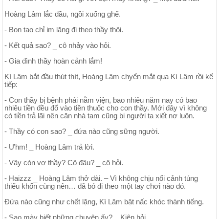
Hoàng Lâm lắc đầu, ngồi xuống ghế.
- Bọn tao chỉ im lặng đi theo thầy thôi.
- Kết quả sao? _ cô nhảy vào hỏi.
- Gia đình thầy hoàn cảnh lắm!
Kì Lâm bắt đầu thút thít, Hoàng Lâm chyển mắt qua Kì Lâm rồi kể
tiếp:
- Con thầy bị bệnh phải nằm viện, bao nhiêu năm nay có bao
nhiêu tiền đều đổ vào tiền thuốc cho con thầy. Mới đây vì không
có tiền trả lãi nên căn nhà tạm cũng bị người ta xiết nợ luôn.
- Thầy có con sao? _ đứa nào cũng sững người.
- Ưhm! _ Hoàng Lâm trả lời.
- Vậy còn vợ thầy? Cô đâu? _ cô hỏi.
- Haizzz _ Hoàng Lâm thở dài. – Vì không chịu nổi cảnh túng
thiếu khốn cùng nên… đã bỏ đi theo một tay chơi nào đó.
Đứa nào cũng như chết lặng, Kì Lâm bật nấc khóc thành tiếng.
- Sao mày biết những chuyện ấy? _ Kiên hỏi.