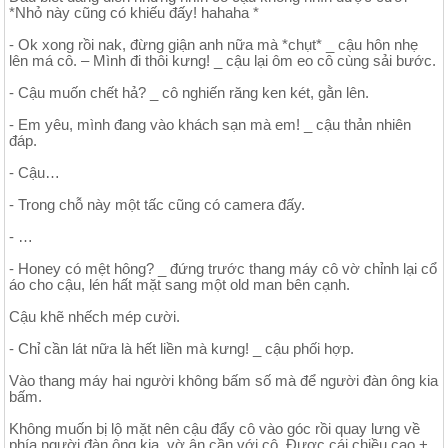
*Nhỏ này cũng có khiếu đấy! hahaha *
- Ok xong rồi nak, đừng giận anh nữa mà *chụt* _ cậu hôn nhẹ
lên má cô. – Mình đi thôi kưng! _ cậu lại ôm eo cô cùng sải bước.
- Cậu muốn chết hả? _ cô nghiến răng ken két, gằn lên.
- Em yêu, mình đang vào khách sạn mà em! _ cậu thản nhiên
đáp.
- Cậu…
- Trong chỗ này một tấc cũng có camera đấy.
- …
- Honey có mệt hông? _ đứng trước thang máy cô vờ chỉnh lại cổ
áo cho cậu, lén hất mặt sang một old man bên cạnh.
Cậu khẽ nhếch mép cười.
- Chỉ cần lát nữa là hết liền mà kưng! _ cậu phối hợp.
Vào thang máy hai người không bấm số mà để người đàn ông kia
bấm.
Không muốn bị lộ mặt nên cậu đẩy cô vào góc rồi quay lưng về
phía người đàn ông kia, vờ ân cần với cô. Được cái chiều cao +