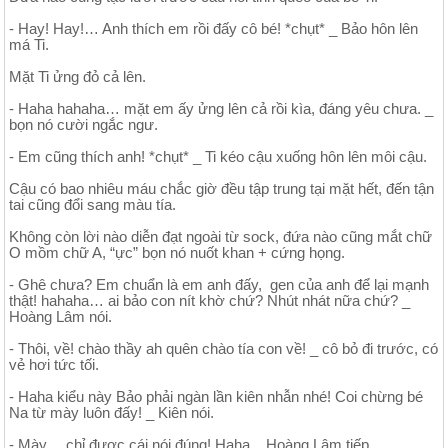
- Hay! Hay!… Anh thích em rồi đấy cô bé! *chụt* _ Bảo hôn lên
má Ti.
Mặt Ti ửng đỏ cả lên.
- Haha hahaha… mặt em ấy ửng lên cả rồi kìa, đáng yêu chưa. _
bọn nó cười ngắc ngư.
- Em cũng thích anh! *chụt* _ Ti kéo cậu xuống hôn lên môi cậu.
Cậu có bao nhiêu máu chắc giờ đều tập trung tại mặt hết, đến tận
tai cũng đổi sang màu tía.
Không còn lời nào diễn đạt ngoài từ sock, đứa nào cũng mắt chữ
O mồm chữ A, “ực” bọn nó nuốt khan + cứng họng.
- Ghê chưa? Em chuẩn là em anh đấy, gen của anh để lại mạnh
thật! hahaha… ai bảo con nít khờ chứ? Nhút nhát nữa chứ? _
Hoàng Lâm nói.
- Thôi, về! chào thầy ah quên chào tía con về! _ cô bỏ đi trước, có
vẻ hơi tức tối.
- Haha kiểu này Bảo phải ngàn lần kiên nhẫn nhé! Coi chừng bé
Na từ mày luôn đấy! _ Kiên nói.
- Mày… chỉ được cái nói đúng! Haha _ Hoàng Lâm tiếp.