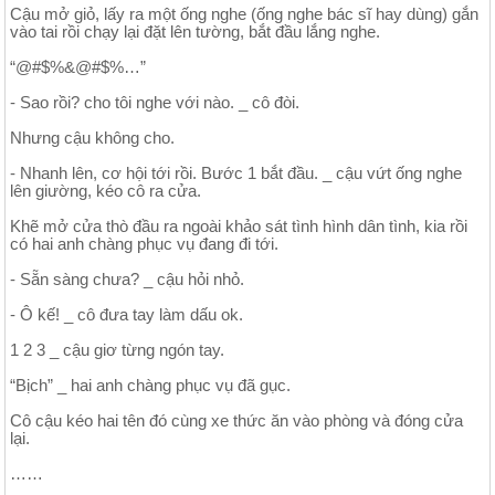
Cậu mở giỏ, lấy ra một ống nghe (ống nghe bác sĩ hay dùng) gắn
vào tai rồi chạy lại đặt lên tường, bắt đầu lắng nghe.
“@#$%&@#$%…”
- Sao rồi? cho tôi nghe với nào. _ cô đòi.
Nhưng cậu không cho.
- Nhanh lên, cơ hội tới rồi. Bước 1 bắt đầu. _ cậu vứt ống nghe
lên giường, kéo cô ra cửa.
Khẽ mở cửa thò đầu ra ngoài khảo sát tình hình dân tình, kia rồi
có hai anh chàng phục vụ đang đi tới.
- Sẵn sàng chưa? _ cậu hỏi nhỏ.
- Ô kế! _ cô đưa tay làm dấu ok.
1 2 3 _ cậu giơ từng ngón tay.
“Bịch” _ hai anh chàng phục vụ đã gục.
Cô cậu kéo hai tên đó cùng xe thức ăn vào phòng và đóng cửa
lại.
……