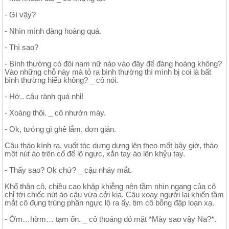
- Gì vậy?
- Nhìn mình đàng hoàng quá.
- Thì sao?
- Bình thường có đôi nam nữ nào vào đây để đàng hoàng không?
Vào những chỗ này mà tỏ ra bình thường thì mình bị coi là bất
bình thường hiểu không? _ cô nói.
- Hớ.. cậu rành quá nhỉ!
- Xoàng thôi. _ cô nhướn mày.
- Ok, tưởng gì ghê lắm, đơn giản.
Cậu tháo kính ra, vuốt tóc dựng dựng lên theo mốt bây giờ, tháo
một nút áo trên cổ để lộ ngực, xắn tay áo lên khỷu tay.
- Thấy sao? Ok chứ? _ cậu nháy mắt.
Khổ thân cô, chiều cao khập khiễng nên tầm nhìn ngang của cô
chỉ tới chiếc nút áo cậu vừa cởi kia. Cậu xoay người lại khiến tầm
mắt cô đụng trúng phần ngực lộ ra ấy, tim cô bỗng đập loạn xạ.
- Ờm…hờm… tạm ổn. _ cô thoáng đỏ mặt *Mày sao vậy Na?*.