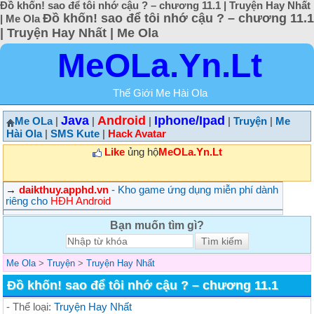
Đồ khốn! sao để tôi nhớ cậu ? – chương 11.1 | Truyện Hay Nhất
Đồ khốn! sao để tôi nhớ cậu ? – chương 11.1
| Me Ola
| Truyện Hay Nhất | Me Ola
MeOLa.Yn.Lt
Thế Giới Me Hài Ola
Java
Android
Iphone/Ipad
Me OLa
|
|
|
|
Truyện
|
Me
Hài Ola
|
SMS Kute
|
Hack Avatar
Like
ủng hộ
MeOLa.Yn.Lt
→
daikthuy.apphd.vn
- Kho game ứng dụng miễn phí dành
riêng cho
HĐH Android
Bạn muốn tìm gì?
Me Ola
>
Truyện
>
Truyện Hay Nhất
Đồ khốn! sao để tôi nhớ cậu ? – chương 11.1
- Thể loại:
Truyện Hay Nhất