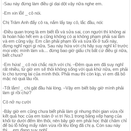
-Sau này đừng làm điều gì dại dột vậy nữa nghe em.
-Em xin lỗi! _ cô nói.
Chị Trâm Anh đẩy cô ra, nắm lấy tay cô, lắc đầu, nói:
-Điều quan trọng là em biết lỗi và sửa sai, con người thì không ai
là hoàn hảo hết em ạ cũng không có ai không phạm phải sai lầm
và em cũng vậy. Em cần phải phạm lỗi và sửa lỗi ở tuổi này,
đừng nghĩ ngợi gì nữa. Sau này hứa với chị hãy suy nghĩ kĩ trước
mọi việc mình làm và… đừng bao giờ giấu chị bất cứ điều gì nữa,
biết chưa?
-Em hứa! _ cô nói chắc nịch với chị. –Đêm qua em đã suy nghĩ
rất nhiều, từ giờ em sẽ thôi không sống với quá khứ nữa, em phải
lo cho tương lai của mình thôi. Phải mau thì còn kịp, vì em đã bỏ
mặc nó quá lâu rồi.
-Tốt lắm! _ chị gật đầu hài lòng. –Vậy em biết bây giờ mình phải
làm gì rồi chứ?
Cô nở nụ cười
-Bây giờ em cũng chưa biết phải làm gì nhưng thời gian vừa rồi
kết quả học của em toàn ở vị trí No.1 trong bảng xếp hạng của
khối từ dưới đếm lên thôi, nên bây giờ em phải học thật chăm chỉ
để bù lỗ hổng mấy năm vừa rồi lêu lổng đã chị ạ. Còn sau này
thì… em đang suy nghĩ.