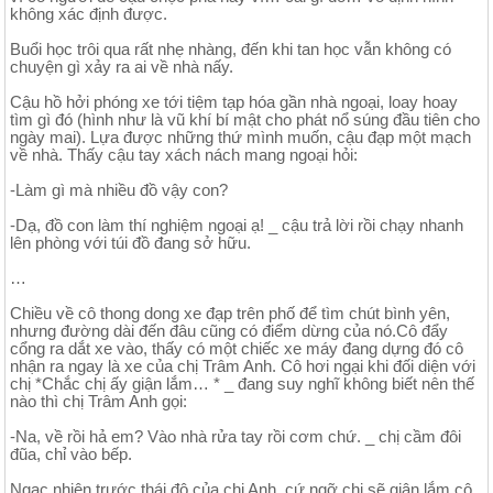
không xác định được.
Buổi học trôi qua rất nhẹ nhàng, đến khi tan học vẫn không có
chuyện gì xảy ra ai về nhà nấy.
Cậu hồ hởi phóng xe tới tiệm tạp hóa gần nhà ngoại, loay hoay
tìm gì đó (hình như là vũ khí bí mật cho phát nổ súng đầu tiên cho
ngày mai). Lựa được những thứ mình muốn, cậu đạp một mạch
về nhà. Thấy cậu tay xách nách mang ngoại hỏi:
-Làm gì mà nhiều đồ vậy con?
-Dạ, đồ con làm thí nghiệm ngoại ạ! _ cậu trả lời rồi chạy nhanh
lên phòng với túi đồ đang sở hữu.
…
Chiều về cô thong dong xe đạp trên phố để tìm chút bình yên,
nhưng đường dài đến đâu cũng có điểm dừng của nó.Cô đẩy
cổng ra dắt xe vào, thấy có một chiếc xe máy đang dựng đó cô
nhận ra ngay là xe của chị Trâm Anh. Cô hơi ngại khi đối diện với
chị *Chắc chị ấy giận lắm… * _ đang suy nghĩ không biết nên thế
nào thì chị Trâm Anh gọi:
-Na, về rồi hả em? Vào nhà rửa tay rồi cơm chứ. _ chị cầm đôi
đũa, chỉ vào bếp.
Ngạc nhiên trước thái độ của chị Anh, cứ ngỡ chị sẽ giận lắm cô