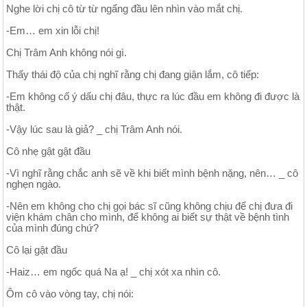
Nghe lời chị cô từ từ ngẩng đầu lên nhìn vào mắt chị.
-Em… em xin lỗi chị!
Chị Trâm Anh không nói gì.
Thấy thái độ của chị nghĩ rằng chị đang giận lắm, cô tiếp:
-Em không cố ý dấu chị đâu, thực ra lúc đầu em không đi được là
thật.
-Vậy lúc sau là giả? _ chị Trâm Anh nói.
Cô nhẹ gật gật đầu
-Vì nghĩ rằng chắc anh sẽ về khi biết mình bệnh nặng, nên… _ cô
nghẹn ngào.
-Nên em không cho chị gọi bác sĩ cũng không chịu để chị đưa đi
viện khám chân cho mình, để không ai biết sự thật về bệnh tình
của mình đúng chứ?
Cô lại gật đầu
-Haiz… em ngốc quá Na ạ! _ chị xót xa nhìn cô.
Ôm cô vào vòng tay, chị nói: