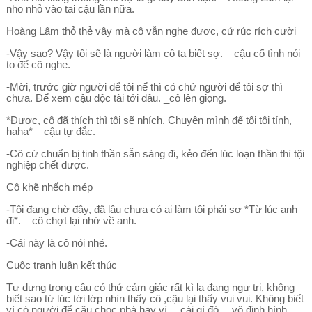
nho nhỏ vào tai cậu lần nữa.
Hoàng Lâm thỏ thẻ vậy mà cô vẫn nghe được, cứ rúc rích cười
-Vậy sao? Vậy tôi sẽ là người làm cô ta biết sợ. _ cậu cố tình nói
to để cô nghe.
-Mời, trước giờ người để tôi nể thì có chứ người để tôi sợ thì
chưa. Để xem cậu độc tài tới đâu. _cô lên giọng.
*Được, cô đã thích thì tôi sẽ nhích. Chuyện mình để tối tôi tính,
haha* _ cậu tự đắc.
-Cô cứ chuẩn bị tinh thần sẵn sàng đi, kẻo đến lúc loạn thần thì tội
nghiệp chết được.
Cô khẽ nhếch mép
-Tôi đang chờ đây, đã lâu chưa có ai làm tôi phải sợ *Từ lúc anh
đi*. _ cô chợt lại nhớ về anh.
-Cái này là cô nói nhé.
Cuộc tranh luận kết thúc
Tự dưng trong cậu có thứ cảm giác rất kì lạ đang ngự trị, không
biết sao từ lúc tới lớp nhìn thấy cô ,cậu lại thấy vui vui. Không biết
vì có người để cậu chọc phá hay vì… cái gì đó… vô định hình