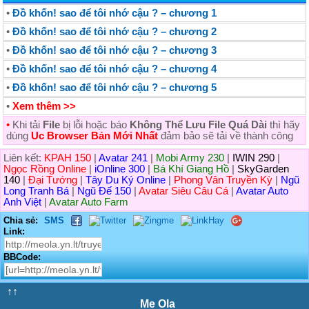
•
Đồ khốn! sao để tôi nhớ cậu ? – chương 1
•
Đồ khốn! sao để tôi nhớ cậu ? – chương 2
•
Đồ khốn! sao để tôi nhớ cậu ? – chương 3
•
Đồ khốn! sao để tôi nhớ cậu ? – chương 4
•
Đồ khốn! sao để tôi nhớ cậu ? – chương 5
•
Xem thêm >>
•
Khi tải
File
bị lỗi hoặc báo
Không Thể Lưu File Quá Dài
thì hãy
dùng
Uc Browser Bản Mới Nhất
đảm bảo sẽ tải về thành công
Liên kết:
KPAH 150
|
Avatar 241
|
Mobi Army 230
|
IWIN 290
|
Ngọc Rồng Online
|
iOnline 300
|
Bá Khí Giang Hồ
|
SkyGarden
140
|
Đại Tướng
|
Tây Du Ký Online
|
Phong Vân Truyền Kỳ
|
Ngũ
Long Tranh Bá
|
Ngũ Đế 150
|
Avatar Siêu Câu Cá
|
Avatar Auto
Anh Việt
|
Avatar Auto Farm
Chia sẻ:
SMS
Link:
BBCode:
↑↑
Me Ola