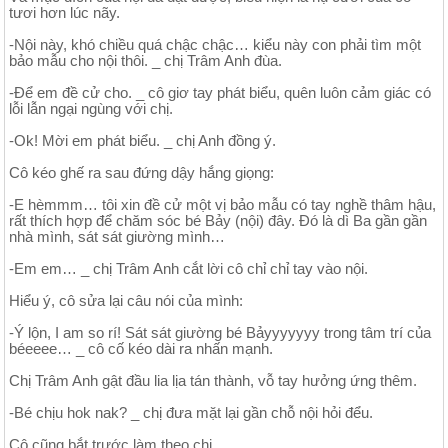
tươi hơn lúc nãy.
-Nội này, khó chiều quá chậc chậc… kiểu này con phải tìm một
bảo mẫu cho nội thôi. _ chị Trâm Anh đùa.
-Để em đề cử cho. _ cô giơ tay phát biểu, quên luôn cảm giác có
lỗi lẫn ngại ngùng với chị.
-Ok! Mời em phát biểu. _ chị Anh đồng ý.
Cô kéo ghế ra sau đứng dậy hắng giọng:
-E hèmmm… tôi xin đề cử một vị bảo mẫu có tay nghề thâm hậu,
rất thích hợp để chăm sóc bé Bảy (nội) đây. Đó là dì Ba gần gần
nhà mình, sát sát giường mình…
-Em em… _ chị Trâm Anh cắt lời cô chỉ chỉ tay vào nội.
Hiểu ý, cô sửa lại câu nói của mình:
-Ý lộn, I am so rí! Sát sát giường bé Bảyyyyyyy trong tâm trí của
béeeee… _ cô cố kéo dài ra nhấn mạnh.
Chị Trâm Anh gật đầu lia lịa tán thành, vỗ tay hưởng ứng thêm.
-Bé chịu hok nak? _ chị đưa mặt lại gần chỗ nội hỏi đểu.
Cô cũng bắt trước làm theo chị.