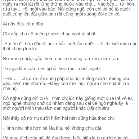
ngây ra một lát rồi lững thững bước vào nhà… vào bếp… tới bồn
rửa tay… rồi ngồi vào bàn. Nội cũng ngồi còn chị thì bê tô canh
cuối cùng lên đặt giữa bàn rồi cũng ngồi xuống đối diện cô.
Ai nấy đều cầm đũa
Chị gắp cho cô miếng sườn chua ngọt to nhất.
-Em ăn đi, bữa đầu đi học chắc mệt lắm nhỉ? _ cô chỉ biết nhìn chị
thốt không lên lời.
Nói xong chị lại gắp thêm cho cô miếng rau xào, nem rán.
-Tôi già lẩm cẩm nên bị bỏ thừa rồi. _ nội tị nạnh.
-Hihi… _ chị cười rồi cũng gắp cho nội miếng sườn, miếng rau
xào, nem rán như cô. –Đây, con mời nội; nội ăn cho nhanh lớn
nha nội!
Cô nghe cũng phì cười, nhìn chị lúc này giống một đứa trẻ vô tư,
ngô nghê nhưng chớ có nhầm đằng sau cái vẻ ngô nghê ấy là
một người nhìn thấu tâm can người khác (rất chuẩn).
Nội thấy cô nở nụ cười hiếm hoi nên cũng hùa theo chị.
-Hình như nhỏ hơn bé Na kìa, nội không chịu đâu.
Và mục đích của nội đã đạt được, biểu hiện là nụ cười của cô