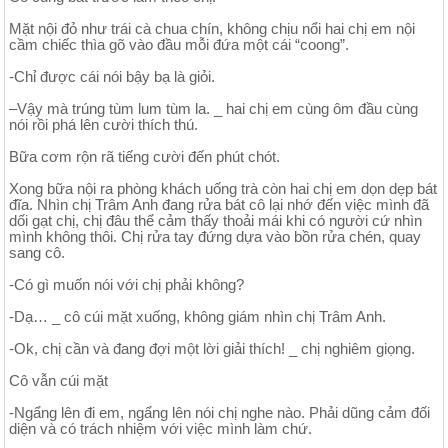
Mặt nội đỏ như trái cà chua chín, không chịu nổi hai chị em nội
cầm chiếc thìa gõ vào đầu mỗi đứa một cái “coong”.
-Chỉ được cái nói bậy bạ là giỏi.
–Vậy mà trúng tùm lum tùm la. _ hai chị em cùng ôm đầu cùng
nói rồi phá lên cười thích thú.
Bữa cơm rộn rã tiếng cười đến phút chót.
Xong bữa nội ra phòng khách uống trà còn hai chị em dọn dẹp bát
đĩa. Nhìn chị Trâm Anh đang rửa bát cô lại nhớ đến việc mình đã
dối gạt chị, chị đâu thể cảm thấy thoải mái khi có người cứ nhìn
mình không thôi. Chị rửa tay đứng dựa vào bồn rửa chén, quay
sang cô.
-Có gì muốn nói với chị phải không?
-Dạ… _ cô cúi mặt xuống, không giám nhìn chị Trâm Anh.
-Ok, chị cần và đang đợi một lời giải thích! _ chị nghiêm giọng.
Cô vẫn cúi mặt
-Ngẩng lên đi em, ngẩng lên nói chị nghe nào. Phải dũng cảm đối
diện và có trách nhiệm với việc mình làm chứ.