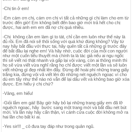
-Chị tin ở em!
-Em cám ơn chị, cám ơn chị vì tất cả những gì chị làm cho em từ
trước đến giờ! Em không biết đến bao giờ mới trả hết cho chị
được, hai anh em em đã nợ chị quá nhiều.
-Chị không cần em làm gì to tát, chỉ cần em luôn như thế này là
đủ rồi. Em đã nói sẽ thôi sống với quá khứ đúng không? Vậy từ
nay hãy bắt đầu với thực tại, hãy quên tất cả những gì trước đây
để bắt đầu lại nghe em! Và hãy nhớ, cuộc đời của mỗi con người
như một cuốn tiểu thuyết mà chính ta là tác giả nếu ai ngu ngốc
thì sẽ viết nó thật nhanh và gấp lại vội vàng, còn ai thông minh thì
họ sẽ vừa viết vừa nghĩ rằng họ chỉ được viết một lần và sẽ luôn
viết những gì đẹp nhất lên đấy. Đừng để hoài phí những trang giấy
trắng kia, đừng vội vã viết lên đó những nét nguệch ngoạc vì cho
dù em tẩy như thế nào nó vẫn để lại dấu vết và không bao giờ xóa
được. Em hiểu ý chị chứ?
-Vâng, em hiểu!
-Giỏi lắm em gái! Bây giờ hãy bỏ lại những trang giấy em đã lỡ
nguệch ngoạc, hãy bước sang một trang mới và bắt đầu nét bút
mới. Và lần này hãy cẩn thận, vì cánh cửa cuộc đời không mở ra
hai lần cho bất kì ai.
-Yes sir!!! _ cô đưa tay đáp như trong quân ngũ.