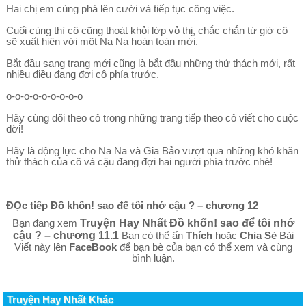
Hai chị em cùng phá lên cười và tiếp tục công việc.
Cuối cùng thì cô cũng thoát khỏi lớp vỏ thị, chắc chắn từ giờ cô
sẽ xuất hiện với một Na Na hoàn toàn mới.
Bắt đầu sang trang mới cũng là bắt đầu những thử thách mới, rất
nhiều điều đang đợi cô phía trước.
o-o-o-o-o-o-o-o-o
Hãy cùng dõi theo cô trong những trang tiếp theo cô viết cho cuộc
đời!
Hãy là động lực cho Na Na và Gia Bảo vượt qua những khó khăn
thử thách của cô và cậu đang đợi hai người phía trước nhé!
ĐỌc tiếp Đồ khốn! sao để tôi nhớ cậu ? – chương 12
Truyện Hay Nhất Đồ khốn! sao để tôi nhớ
Bạn đang xem
cậu ? – chương 11.1
Bạn có thể ấn
Thích
hoặc
Chia Sẻ
Bài
Viết này lên
FaceBook
để bạn bè của bạn có thể xem và cùng
bình luận.
Truyện Hay Nhất Khác