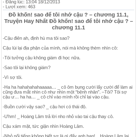
- Đăng lúc: 13:04 18/12/2013
- Lượt xem: 463
Đồ khốn! sao để tôi nhớ cậu ? – chương 11.1,
Truyện Hay Nhất Đồ khốn! sao để tôi nhớ cậu ? –
chương 11.1
-Cậu điên ah, định hù ma tôi sao?
Cậu lùi lại địa phận của mình, nói mà không thèm nhìn cô:
-Tôi tưởng cậu không giám đi học nữa.
-Sao tôi lại không giám?
-Vì sợ tôi.
-Ha ha hahahahahaaaaa… _ cô ôm bụng cười lấy cười để làm ai
cũng đưa mắt nhìn cô như nhìn một “bệnh nhân”. –Tôi? Tôi sợ
cậu ư… ha ha… _ cô chỉ vào mình rồi chỉ lại vào cậu.
-Buồn cười vậy sao? _ cậu hơi có thái độ.
-Ưhm! _ Hoàng Lâm trả lời nho nhỏ vào tai cậu thay cô.
Cậu xám mặt, tức giận nhìn Hoàng Lâm.
-Nhỏ nổi tiếng không biết sợ là gì đấy anh bạn! _ Hoàng Lâm lại