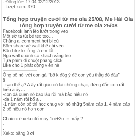
- Đăng lúc: 17:04 03/12/2013
- Lượt xem: 370
Tổng hợp truyện cười từ me ola 25/08, Me Hài Ola
Tổng hợp truyện cười từ me ola 25/08
Facebook lạnh lẽo lướt trong veo
Một sờ ta tút bé tẻo teo…
Chẳng ai comment hơi bị cú
Bấm share về wall khẽ cái vèo
Bão Like lơ lửng là em tắt
Ngõ wall quanh co khách vắng teo
Tựa phím di chuột phang click
Like cho 1 phát động viên nè
———————–
Ông bố nói với con gái “bố k đồg ý để con yêu thằg đó đâu”
§
- sao thế ạ? A ấy rất giàu có lại chững chạc, đứng đắn con rất
hiểu a ấy…
-con đã quen nó bao lâu rồi mà bảo hiểu nó
-dạ 1 năm rồi bố ạ .
-1 năm còn bố thì học chug với nó nhữg 5năm cấp 1, 4 năm cấp
2 bố hiểu nó hơn con
———————–
Chaien: ê xeko đố mày 1ơi+2ơi = mấy ?
.
.
Xeko: bằng 3 ơi