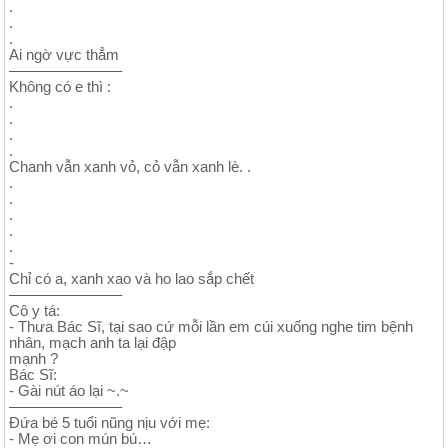
.
.
.
Ai ngờ vực thẳm
———————–
Không có e thì :
.
.
.
.
Chanh vẫn xanh vỏ, cỏ vẫn xanh lè. .
.
.
.
.
.
-
Chỉ có a, xanh xao và ho lao sắp chết
———————–
Cô y tá:
- Thưa Bác Sĩ, tại sao cứ mỗi lần em cúi xuống nghe tim bệnh
nhân, mạch anh ta lại đập
mạnh ?
Bác Sĩ:
- Gài nút áo lại ~.~
———————–
Đứa bé 5 tuổi nũng nịu với mẹ:
- Mẹ ơi con mún bú…