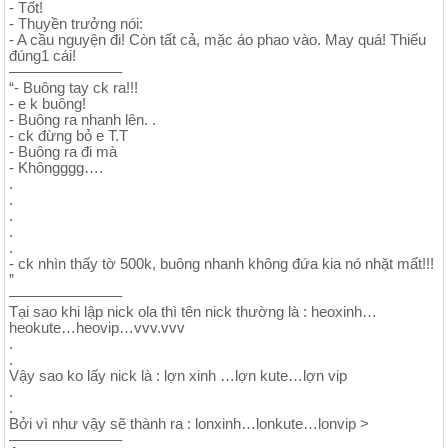
- Tốt!
- Thuyền trưởng nói:
- A cầu nguyện đi! Còn tất cả, mặc áo phao vào. May quá! Thiếu
đúng1 cái!
———————–
“- Buông tay ck ra!!!
- e k buông!
- Buông ra nhanh lên. .
- ck đừng bỏ e T.T
- Buông ra đi mà
- Khôngggg….
.
.
.
.
.
- ck nhìn thấy tờ 500k, buông nhanh không đứa kia nó nhặt mất!!!
”
———————–
Tại sao khi lập nick ola thì tên nick thường là : heoxinh…
heokute…heovip…vvv.vvv
.
.
Vậy sao ko lấy nick là : lợn xinh …lợn kute…lợn vip
.
.
Bởi vì như vậy sẽ thành ra : lonxinh…lonkute…lonvip >
———————–