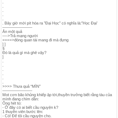
.
.
.
.
.
. Bây giờ mới pít hóa ra ”Đại Học” có nghĩa là:”Học Đại’
———————–
Ăn một quả
—->Trả mạng người
====>đóng quan tài mang đi mà đựng
] ]
§
Đó là quả gì mà ghê vậy?
]
.
.
.
.
.
.
>>>> Thưa quả “MÌN”
———————–
Mot cơn bão khủng khiếp ập tới,thuyền trưởng biết rằng tàu của
mình đang chìm dần:
Ông hét to:
- Ở đây có ai biết cầu nguyện k?
1 thuyền viên bước lên:
- Có! Để tôi cầu nguyện cho.