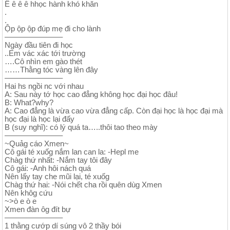
Ê ê ê ê hhọc hành khó khăn
.
.
Ộp ộp ộp đúp mẹ đi cho lành
———————–
Ngày đầu tiên đi học
..Em vác xác tới trường
….Cô nhìn em gào thét
……Thằng tóc vàng lên đây
———————–
Hai hs ngồi nc với nhau
A: Sau này tớ học cao đẳng không học đại học đâu!
B: What?why?
A: Cao đẳng là vừa cao vừa đẳng cấp. Còn đại học là học đại mà
học đại là học lại đấy
B (suy nghĩ): có lý quá ta…..thôi tao theo mày
———————–
~Quảg cáo Xmen~
Cô gái té xuốg nắm lan can la: -Hepl me
Chàg thứ nhất: -Nắm tay tôi đây
Cô gái: -Anh hôi nách quá
Nên lấy tay che mũi lại, té xuốg
Chàg thứ hai: -Nói chết cha rồi quên dùg Xmen
Nên khôg cứu
~>ò e ò e
Xmen đàn ôg đít bự
———————–
1 thằng cướp dí súng vô 2 thầy bói