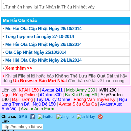
.
..Tự nhiên hnay lại Tự Nhận là Thiếu Nhi hết vậy
Me Hài Ola Khác
•
Me Hài Ola Cập Nhật Ngày 28/10/2014
•
Tổng hợp me hài ngày 27-10-2014
•
Me Hài Ola Cập Nhật Ngày 26/10/2014
•
Ola Cập Nhật Ngày 25/10/2014
•
Me Hài Ola Cập Nhật Ngày 24/10/2014
•
Xem thêm >>
•
Khi tải
File
bị lỗi hoặc báo
Không Thể Lưu File Quá Dài
thì hãy
dùng
Uc Browser Bản Mới Nhất
đảm bảo sẽ tải về thành công
Liên kết:
KPAH 150
|
Avatar 241
|
Mobi Army 230
|
IWIN 290
|
Ngọc Rồng Online
|
iOnline 300
|
Bá Khí Giang Hồ
|
SkyGarden
140
|
Đại Tướng
|
Tây Du Ký Online
|
Phong Vân Truyền Kỳ
|
Ngũ
Long Tranh Bá
|
Ngũ Đế 150
|
Avatar Siêu Câu Cá
|
Avatar Auto
Anh Việt
|
Avatar Auto Farm
Chia sẻ:
SMS
Link: