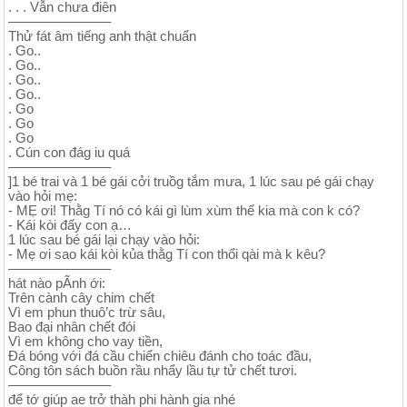
. . . Vẫn chưa điên
———————–
Thử fát âm tiếng anh thật chuẩn
. Go..
. Go..
. Go..
. Go..
. Go
. Go
. Go
. Cún con đág iu quá
———————–
]1 bé trai và 1 bé gái cởi truồg tắm mưa, 1 lúc sau pé gái chạy
vào hỏi mẹ:
- MẸ ơi! Thằg Tí nó có kái gì lùm xùm thế kia mà con k có?
- Kái kòi đấy con ạ…
1 lúc sau bé gái lại chạy vào hỏi:
- Mẹ ơi sao kái kòi kủa thằg Tí con thổi qài mà k kêu?
———————–
hát nào pÃnh ới:
Trên cành cây chim chết
Vì em phun thuô’c trừ sâu,
Bao đại nhân chết đói
Vì em không cho vay tiền,
Đá bóng với đá cầu chiển chiêu đánh cho toác đầu,
Công tôn sách buồn rầu nhẩy lầu tự tử chết tươi.
———————–
để tớ giúp ae trở thàh phi hành gia nhé