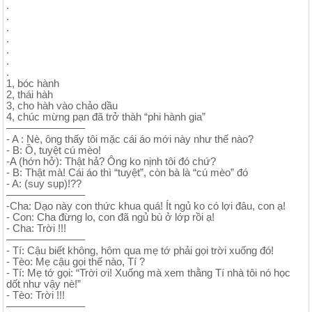
.
.
.
.
.
.
.
1, bóc hành
2, thái hàh
3, cho hàh vào chảo dầu
4, chúc mừng pạn đã trở thàh “phi hành gia”
———————–
- A : Nè, ông thấy tôi mặc cái áo mới này như thế nào?
- B: Ồ, tuyệt cú mèo!
-A (hớn hở): Thật hả? Ông ko nịnh tôi đó chứ?
- B: Thật mà! Cái áo thì “tuyệt”, còn bà là “cú mèo” đó
- A: (suy sụp)!??
———————–
-Cha: Dạo này con thức khua quá! Ít ngủ ko có lợi đâu, con ạ!
- Con: Cha đừng lo, con đã ngủ bù ở lớp rồi ạ!
- Cha: Trời !!!
———————–
- Tí: Cậu biết không, hôm qua mẹ tớ phải gọi trời xuống đó!
- Tèo: Mẹ cậu gọi thế nào, Tí ?
- Tí: Mẹ tớ gọi: “Trời ơi! Xuống mà xem thằng Tí nhà tôi nó học
dốt như vậy nè!”
- Tèo: Trời !!!
———————–