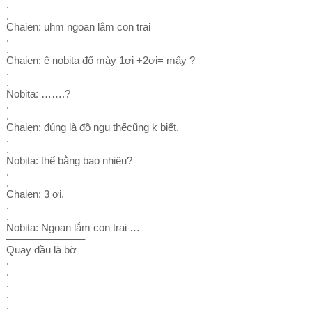
.
.
Chaien: uhm ngoan lắm con trai
.
.
Chaien: ê nobita đố mày 1ơi +2ơi= mấy ?
.
.
Nobita: …….?
.
.
Chaien: đúng là đồ ngu thếcũng k biết.
.
.
Nobita: thế bằng bao nhiêu?
.
.
Chaien: 3 ơi.
.
.
Nobita: Ngoan lắm con trai …
———————–
Quay đầu là bờ
.
.
.
.
.