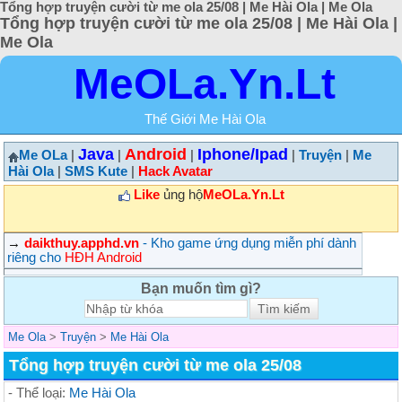
Tổng hợp truyện cười từ me ola 25/08 | Me Hài Ola | Me Ola
Tổng hợp truyện cười từ me ola 25/08 | Me Hài Ola |
Me Ola
MeOLa.Yn.Lt
Thế Giới Me Hài Ola
Java
Android
Iphone/Ipad
Me OLa
|
|
|
|
Truyện
|
Me
Hài Ola
|
SMS Kute
|
Hack Avatar
Like
ủng hộ
MeOLa.Yn.Lt
→
daikthuy.apphd.vn
- Kho game ứng dụng miễn phí dành
riêng cho
HĐH Android
Bạn muốn tìm gì?
Me Ola
>
Truyện
>
Me Hài Ola
Tổng hợp truyện cười từ me ola 25/08
- Thể loại:
Me Hài Ola