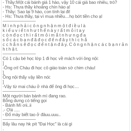
- Thầy:Một cái bánh giá 1 hào, vậy 10 cái giá bao nhiêu, trò?
- Hs: Thưa thầy khoảng chín hào ạ!
- Thầy: Sao lại 9 hào, con tính lại đi!
- Hs: Thưa thầy, tại vì mua nhiều…họ bớt tiền cho ạ!
———————–
M ì n h p h ả i c ô n g n h ậ n m ộ t đ i ề u l à
k i ể u v i ế t n h ư t h ế n à y r ấ t m ỏ i t a y
c ò n đ ọ c t h ì r ấ t m ỏ i m ắ t n h ư n g đ a
s ố c á c b ạ n đ ã đ ọ c đ ế n đ â y t h ì c h ắ
c c h ắ n s ẽ đ ọ c đ ế n t ậ n đ â y. C ô n g n h ậ n c á c b ạ n r ả n
h t h ậ t.
———————–
Có 1 cậu bé học lớp 1 đi học về mách với ông nội:
]
-Ông ơi! Cháu đi học cô giáo toàn sờ chim cháu!
]
Ông nội thấy vậy liền nói:
]
-Vậy từ mai cháu ở nhà để ông đi học…
———————–
Một người bán bánh mì đang rao.
Bỗng dưng có tiếng gọi
- Bánh Mì ơii..ii
.- Ơiii ….
- Đố mày biết tao ở đâuu.uuu..
———————–
Bấy lâu nay hk pít ”Đại Học” là cái gì
.