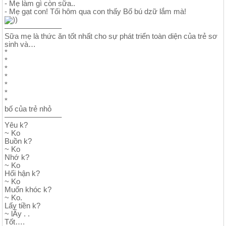
- Mẹ làm gì còn sữa..
- Mẹ gạt con! Tối hôm qua con thấy Bố bú dzữ lắm mà!
))
———————–
Sữa mẹ là thức ăn tốt nhất cho sự phát triển toàn diện của trẻ sơ
sinh và…
*
*
*
*
*
*
*
bố của trẻ nhỏ
———————–
Yêu k?
~ Ko
Buồn k?
~ Ko
Nhớ k?
~ Ko
Hối hận k?
~ Ko
Muốn khóc k?
~ Ko.
Lấy tiền k?
~ lẤy . .
Tốt….