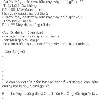
-Cướp: Mày đoán xem bữa nay mày có bị giết ko??
-Thầy bói 1: Dạ không
Pằng!!!!! “Mày đoán sai rồi”
Hắn quay sang thầy bói thứ 2
-Cướp: Mày đoán xem bữa nay mày có bị giết ko??
-Thầy bói 2: Dạ có
Pằng!!!!! Mày đoán đúng rồi đó
———————–
-Alo,tổg đài âm fủ xin nge?
-vâg ạ,làm ơn cho e gặp dim vươg ạ
-bạn mún gặp dv làm j?
-dạ e mún hỏi sđt Pác Hồ để bàn việc đáh Truq Quốc ạk
———————–
- Con đang về!
.
.
.
.
.
.
.
- Là câu nói dối của phần lớn các bạn trẻ khi đang đi chơi nửa
chừng mà bị phụ huynh gọi về
———————–
Bình thường ai cũng đòi là Cha Thiên Hạ-Ông Nội Người Ta …
.
.
.