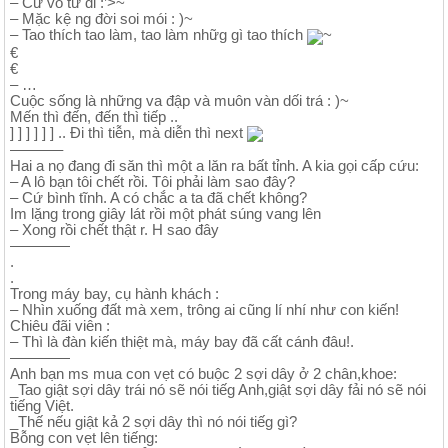
– Cứ vô tư đi :’>~
– Mặc kệ ng đời soi mói : )~
– Tao thích tao làm, tao làm nhữg gì tao thích
~
€
€
– …
Cuộc sống là những va đập và muôn vàn dối trá : )~
Mến thì đến, đến thì tiếp ..
] ] ] ] ] ] .. Đi thì tiễn, mà diễn thì next
———–
Hai a nọ đang đi săn thì một a lăn ra bất tỉnh. A kia gọi cấp cứu:
– A lô bạn tôi chết rồi. Tôi phải làm sao đây?
– Cứ bình tĩnh. A có chắc a ta đã chết không?
Im lặng trong giây lát rồi một phát súng vang lên
– Xong rồi chết thật r. H sao đây
————
.
.
Trong máy bay, cụ hành khách :
– Nhìn xuống đất mà xem, trông ai cũng lí nhí như con kiến!
Chiêu đãi viên :
– Thì là đàn kiến thiệt mà, máy bay đã cất cánh đâu!.
————
Anh bạn ms mua con vẹt có buộc 2 sợi dây ở 2 chân,khoe:
_Tao giật sợi dây trái nó sẽ nói tiếg Anh,giật sợi dây fải nó sẽ nói
tiếng Việt.
_Thế nếu giật kả 2 sợi dây thì nó nói tiếg gì?
Bỗng con vẹt lên tiếng: