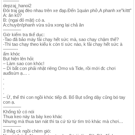
———–
depzaj_hanoi2
Đôi traj gaj đèo nhau trên xe đạp.Đến 1quán phở,A phanh xe”kíttt”
A: ăn k0?
B: (ngại đỏ mặt) có a.
A:chuyện!phanh vừa sửa xong lại chả ăn
————
Giờ kiểm tra tkể dục:
-Tao đã bảo mày fải chạy hết sức mà, sao chạy chậm thế?
-Thì tao chạy theo kiểu k còn tí sức nào, k fải chạy hết sức à
———-
ấm khóc
Bụt hiện lên hỏi:
– Làm sao con khóc!
– Dì bắt con phải nhặt riêng Omo và Tide, rồi mới đc chơi
auđisừn ạ… .
.
.
.
.
– Ừ, thế thì con ngồi khóc tiếp đi. Bố Bụt sống dậy cũng bó tay
con ạ.
————
Khổng tử có nói
Thua keo này ta bày keo khác
Nhưng mà thua tan nát thì ta cứ từ từ tìm trò khác mà chơi…
————
3 thằg ck ngồi chém gió: