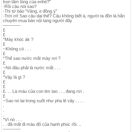
trọn tấm lòng của enhé?”
-Rồi cậu nói sao?
-Thì tớ bảo “Vâng, e đồng ý”
-Trời ơi! Sao cậu dại thế? Cậu không biết à, người ta đồn là hắn
chuyên mua bán nội tạng người đấy
————
£
£
*Mày khóc àk ?
£
~Không có . . .
£
*Thế sao nước mắt mày rơi ?
£
~Nó đâu phải là nước mắt . . .
£
*Vậy là gì ?
£
£
£. . . Là máu của con tim tao . . . đang rơi .
£
~Sao nó lại trong suốt như pha lê vậy . . . .
.
.
.
*Vì nó . . .
. . đã mất đi màu đỏ của hạnh phúc rồi. ..
————