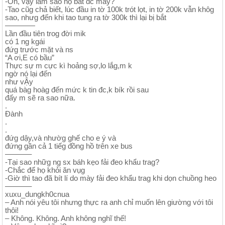
-Oh, vậy làm sao họ bắt đc mày?
-Tao cũg chả biết, lúc đầu in tờ 100k trót lọt, in tờ 200k vẫn khôg
sao, nhưg đến khi tao tung ra tờ 300k thì lại bị bắt
————
Lần đầu tiên trog đời mik
có 1 ng kgái
đứg trước mặt và ns
“A ơi,E có bầu”
Thực sự m cực kì hoảng sợ,lo lắg,m k
ngờ nó lại đến
như vẬy
quá bàg hoàg đến mức k tin đc,k bík rồi sau
đấy m sẽ ra sao nữa.
.
Đành
.
.
đứg dậy,và nhườg ghế cho e ý và
đứng gần cả 1 tiếg đồng hồ trên xe bus
———–
-Tại sao nhữg ng sx báh kẹo fải đeo khẩu trag?
-Chắc để họ khỏi ăn vụg
-Giờ thì tao đã bít lí do mày fải đeo khẩu trag khi dọn chuồng heo
———–
xuxu_dungkh0cnua
– Anh nói yêu tôi nhưng thực ra anh chỉ muốn lên giường với tôi
thôi!
– Không. Không. Anh không nghĩ thế!