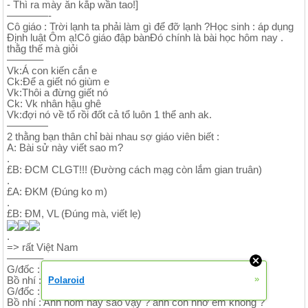
- Thì ra mày ăn kắp wần tao!]
————-
Cô giáo : Trời lạnh ta phải làm gì để đỡ lạnh ?Học sinh : áp dụng
Định luật Ôm ạ!Cô giáo đập bànĐó chính là bài học hôm nay .
thằg thế mà giỏi
———–
Vk:Á con kiến cắn e
Ck:Để a giết nó giùm e
Vk:Thôi a đừng giết nó
Ck: Vk nhân hậu ghê
Vk:đợi nó về tổ rồi đốt cả tổ luôn 1 thể anh ak.
————
2 thằng bạn thân chỉ bài nhau sợ giáo viên biết :
A: Bài sử này viết sao m?
.
£B: ĐCM CLGT!!! (Đường cách mạg còn lắm gian truân)
.
£A: ĐKM (Đúng ko m)
.
£B: ĐM, VL (Đúng mà, viết lẹ)
.
=> rất Việt Nam
———–
G/đốc : Alo
»
Polaroid
Bồ nhí : Em nhớ anh quá !
G/đốc : biết rồi
Bồ nhí : Anh hôm nay sao vậy ? anh còn nhớ em không ?