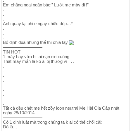
.
Em chẳng ngại ngần bảo:” Lướt mẹ mày đi !”
.
.
.
Anh quay lại phi e ngay chiếc dép…*
.
.
.
Bố định đùa nhưng thế thì chia tay
—————————
TIN HOT
1 máy bay vừa bị tai nạn rơi xuống
Thật may mắn là ko ai bị thươg vì . . .
.
.
.
.
.
.
.
.
.
Tất cả đều chết mẹ hết zồy icon neutral Me Hài Ola Cập nhật
ngày 28/10/2014
—————————
Có 1 định luật mà trong chúng ta k ai có thể chối cãi:
Đó là…