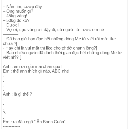
———–
– Nằm im, cướp đây
– Ông muốn gì?
– 45kg vàng!
– 50kg đc ko?
– Được!
– Vợ ơi, cục vàng ơi, dậy đi, có người tới rước em nè
———–
– Đã bao giờ bạn đọc hết những dòng Me tớ viết rồi mới like
chưa ?[
- Hay chỉ là vui mắt thì like cho tớ đỡ chạnh lòng?]
– Bao nhiêu người đã dành thời gian đọc hết những dòng Me tớ
viết nhỉ? [
.
Anh : em ơi ngồi mãi chán quá !
Em : thế anh thích gì nào, ABC nhé
.
.
.
.
Anh : là gì thế ?
.
.
.
?.
.
Em : ra đầu ngõ " Ăn Bánh Cuốn"
------------