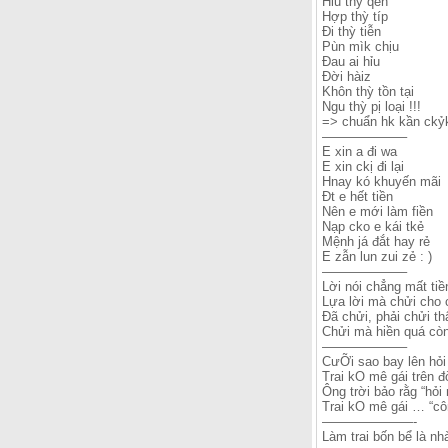
Hỉu thỳ qen
Hợp thỳ típ
Đi thỳ tiễn
Pùn mìk chịu
Đau ai hỉu
Đời hàiz
Khôn thỳ tồn tại
Ngu thỳ pị loại !!!
=> chuẩn hk kần ckỷk
——————–
E xin a đi wa
E xin ckị đi lại
Hnay kó khuyến mãi
Đt e hết tiền
Nên e mới làm fiền
Nạp cko e kái tkẻ
Mệnh já đắt hay rẻ
E zẫn lun zui zẻ : )
——————–
Lời nói chẳng mất ti
Lựa lời mà chửi cho
Đã chửi, phải chửi th
Chửi mà hiền quá còn
——————–
CưỠi sao bay lên hỏi 
Trai kO mê gái trên 
Ông trời bảo rằg “hỏi
Trai kO mê gái … “c
———————-
Làm trai bốn bể là nhà