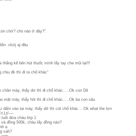
còn chờ? chó nào ở đây?”.
ền .ckửj aj đâu
i thằng kế bên hút thuốc mình lấy tay che mũi lại!!!
chịu dk thì đi ra chổ khác”
o chân mày, thấy dơ thì đi chổ khác…..Ok con Dê
 mặt mày, thấy hôi thì đi chổ khác…..Ok ba con sâu
 đấm vào tai mày, thấy dở thì cút chổ khác….Ok what the lợn
n.Lt/—-
tuổi đứa cháu lớp 1
 và đồng 500k, cháu lấy đồng nào?
nh ạ
ồg xah?
i vọg