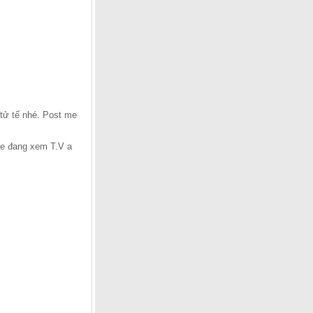
 tử tế nhé. Post me
 e đang xem T.V a