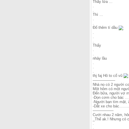
Thấy lửa …
.
.
Thì …
.
.
Đổ thêm tí dầu
.
.
.
Thấy
.
.
nhảy lầu
.
.
.
thj faj Hô to cổ vũ
——————
Nhà nọ có 2 người con
Một hôm có một người 
Đến bữa, người vợ mớ
-Dọn cơm cho bác …
-Người bạn tím mặt, ă
-Dắt xe cho bác…….
—————–
Cưới nhau 2 năm, hô
_Thế ak.! Nhưng có 
.
.