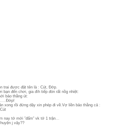
 trai được đặt tên là : Cút, Đớp.
bạn đến chơi, gia đìh tiếp đón rất nồg nhiệt:
i bảo thằng út:
…..Đớp!
n xong rồi đứng dậy xin phép đi về.Vợ liền bảo thằng cả :
.Cút
m nay tớ mới ”đấm” vk tớ 1 trận…
chuyện j vậy??