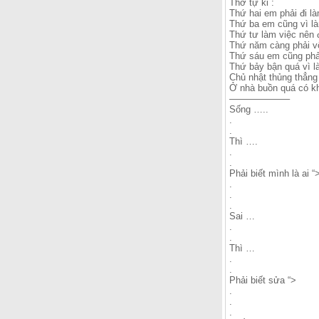
Thơ tự kỉ :
Thứ hai em phải đi l
Thứ ba em cũng vì là
Thứ tư làm việc nên 
Thứ năm càng phải vộ
Thứ sáu em cũng phả
Thứ bảy bận quá vì là
Chủ nhật thủng thẳng
Ở nhà buồn quá có kh
——————–
Sống …..
.
.
Thì ….
.
.
Phải biết mình là ai “
.
.
.
Sai …
.
.
Thì …
.
.
Phải biết sửa “>
.
.
.