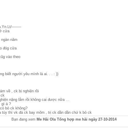
.Yn.Lt/——–
mở cửa
ại ngàn năm
ko đóg cửa
cũg vào theo
 biết người yêu mình là ai. . . : ))
ám về , ck bị nghiện rồi
 ck
ghiện nặng lắm rồi không cai được nữa …
 gì á ?
 có bỏ ck không?
 túy thì vk đá ck bay mõm , trị ck dần dần chứ k bỏ ck
Bạn đang xem
Me Hài Ola Tổng hợp me hài ngày 27-10-2014