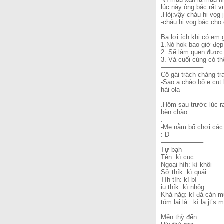
lúc này ông bác rất v
.Hỏj:vậy cháu hi vọg 
-cháu hi vọg bác cho 
——————
Ba lợi ích khi có em 
1.Nó hok bao giờ đẹp
2. Sẽ làm quen được 
3. Và cuối cùng có 
——————–
Cô gái trách chàng tra
-Sao a chào bố e cụt 
hài ola
.
.Hôm sau trước lúc r
bèn chào:
.
-Mẹ nằm bố chơi các
: D
——————–
Tự bạh
Tên: kì cục
Ngoại hìh: kì khôi
Sở thík: kì quái
Tíh tìh: kì bí
iu thík: kì nhôg
Khả năg: kì đà cản m
tóm lại là : kì lạ jt’s m
——————–
Mến thỳ đến