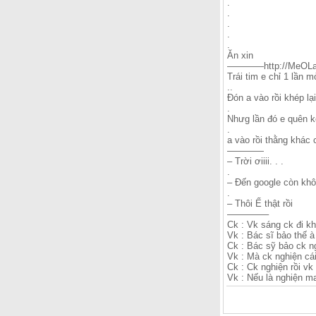
.
.
.
.
.
Ăn xin
————http://MeOLa
Trái tim e chỉ 1 lần 
..
Đón a vào rồi khép l
.
Nhưg lần đó e quên 
.
a vào rồi thằng khác 
————
– Trời ơiiii. . .
.
– Đến google còn không
.
– Thôi Ế thật rồi
————–
Ck : Vk sáng ck đi kh
Vk : Bác sĩ bảo thế à
Ck : Bác sỹ bảo ck n
Vk : Mà ck nghiện cái
Ck : Ck nghiện rồi vk
Vk : Nếu là nghiện ma