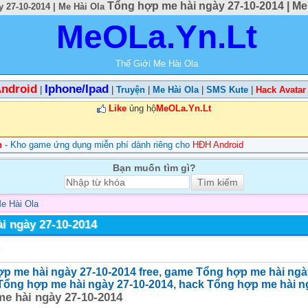
Tổng hợp me hài ngày 27-10-2014 | Me
 27-10-2014 | Me Hài Ola
MeOLa.Yn.Lt
Thế Giới Me Hài Ola
ndroid
Iphone/Ipad
|
|
Truyện
|
Me Hài Ola
|
SMS Kute
|
Hack Avatar
Like
ủng hộ
MeOLa.Yn.Lt
n
- Kho game ứng dụng miễn phí dành riêng cho
HĐH Android
Bạn muốn tìm gì?
e Hài Ola
i ngày 27-10-2014
ợp me hài ngày 27-10-2014 free
,
game Tổng hợp me hài ngà
 Tổng hợp me hài ngày 27-10-2014
,
hack Tổng hợp me hài n
e hài ngày 27-10-2014