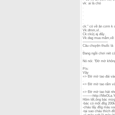
vk: ai là chó
.
.
.
.
.
ck:” có về ăn cơm k 
Vk:đmm,vl..
Ck:ckửj aj đấy..
Vk:đag mua mắm,về li
———————–
Câu chuyện thuốc lá
.
Đang ngồi chơi nét cá
.
Nó nói: “Đờ mờ không 
.
P/s:
Vậy
=> Đờ mờ tao đái và
.
=> Đờ mờ tao rấm vào
.
=> Đờ mờ tao hát như
———http://MeOLa.Y
Hôm tết,ông bác mừg 
-bác có một đồg 200k
-cháu lấy đồg màu xa
-tại sao cháu thích đ
-vì màu xah là màu h