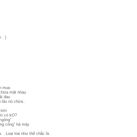
 : )
ền mua
 chừa mặt nhau
ật đau
 lâu nó chừa..
trời
đời có kO?
 ngông”
ông công” hả mày
. . Loại trai như thế chắc là.