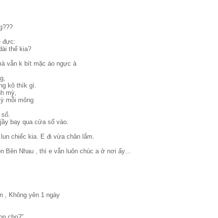
ng???
ê đực:
dài thế kia?
 mà vẫn k bít mặc áo ngực à
g,
ng kô thík gì.
nh mỳ,
 kỳ mỗi mông
 sổ.
 jầy bay qua cửa sổ vào.
lun chiếc kia. E đi vừa chân lắm.
n Bên Nhau , thì e vẫn luôn chúc a ở nơi ấy…
n , Không yên 1 ngày
on cho?”