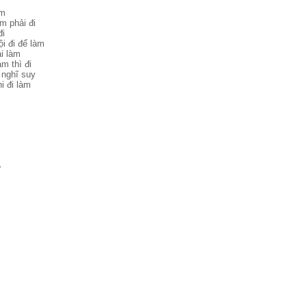
àm
m phải đi
đi
i đi để làm
i làm
m thì đi
 nghĩ suy
i đi làm
>