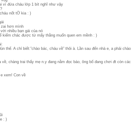
ui vì đứa cháu lớp 1 bít nghĩ như vậy
j?
cháu nốt tỜ kia : )
gái
 zai hơn mình
với nhiều bạn gái của nó
thể kiếm chác được từ mấy thằng muốn quen em mềnh : )
i:
lủn thế. A chỉ biết:”chào bác, cháu về” thôi à. Lần sau đến nhà e, a phải chào
a về, chàng trai thấy mẹ n.y đang nằm đọc báo, ông bố đang chơi đt còn các
 e xem! Con về
ũi
e : )