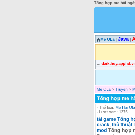
Tổng hợp me hài ngày
Java
A
Me OLa
|
|
→
daikthuy.apphd.v
Me OLa
>
Truyện
>
M
Tổng hợp me hà
- Thể loại:
Me Hài Ola
- Lượt xem: 1375
tải game Tổng h
crack
,
thủ thuật
Tổng hợp m
mod