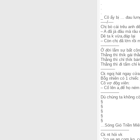
.
.
.
_ Cô ấy bị … đau lư
—–/—-
Chị bò cái trêu anh d
– A đã jà đâu mà râu 
Dê ta k vừa,đáp lại
– Còn chị đã lớn rồi
————–
Ở đời lắm sự bất côn
Thằng thì thík gái thằ
Thằng thì chỉ thík bá
Thằng thì đi tắm chỉ
———–
Ck ngoj hát ngay cửa
Bỗg nhiên có 1 chiếc
Cô vợ độg viên:
– Cố lên a,để họ ném 
————–
Dù chúng ta không cò
§
§
§
§
§
…Sóng Gió Triền Miê
———————
Ck nt hỏi vk
: “co ve an com ko, c