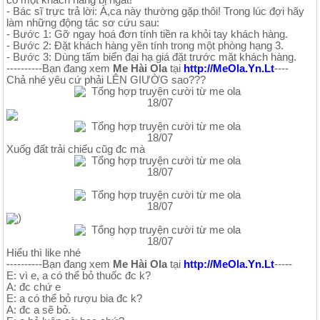
có một khách hàng bị ngất!
- Bác sĩ trực trả lời: À,ca này thường gặp thôi! Trong lúc đợi hãy
làm những động tác sơ cứu sau:
- Bước 1: Gỡ ngay hoá đơn tính tiền ra khỏi tay khách hàng.
- Bước 2: Đặt khách hàng yên tính trong một phòng hạng 3.
- Bước 3: Dùng tấm biển đại hạ giá đặt trước mặt khách hàng.
----------Bạn đang xem
Me Hài Ola
tại
http://MeOla.Yn.Lt
----
Chả nhé yêu cứ phải LÊN GIƯỜG sao???
Xuốg đất trải chiếu cũg đc mà
)
Hiểu thì like nhé
----------Bạn đang xem
Me Hài Ola
tại
http://MeOla.Yn.Lt
-----
E: vì e, a có thể bỏ thuốc đc k?
A: đc chứ e
E: a có thể bỏ rượu bia đc k?
A: đc a sẽ bỏ.