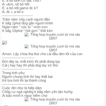
E: a bỏ luôn cờ bạc chứ?
A: ukm, sẽ bỏ hết
E: a bỏ nốt game đc k?
A: đc r, a bỏ e
--------------------------
Trăm năm sốg cạnh người đần
K bằg 1phút đứg gần người khôn
Ngàn năm “ sóc lọ ” mòn sơn
K bằg 10phút “ hót gơn ” thổi kèn
)
Amen. Lậy chúa tha thứ cho cái đầu đen tối của con
---------------------------
Đời dậy ta, mắt kém thì phải dùng tay
Cái j hay hay thì phải dùg tay sờ thử
--------------------------
Trong tình yêu:
Người chung tình thì hay thất bại
Kẻ lừa tình thì lại thành công
--------------------------
Cuộc đời như bị hiếp dâm
Chốg cự ngả nghiêg k bằg nằm yên tận hưởg
Ai bảo mình k nguy hiểm chứ