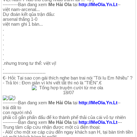
----------Bạn đang xem
Me Hài Ola
tại
http://MeOla.Yn.Lt
--
việt nam-arcenal...
Dự đoán kết qủa trận đấu:
arsenal thắng 1-0
việt nam ghi 1 bàn...
.
.
.
.
.
.
.
.nhưng trong tư thế́: việt vị̣!
.
----------------------------
€- Hỏi: Tại sao con gái thích nghe bạn trai nói "Tôi Iu Em Nhiều" ?
- Trả lời : Đơn giản vì khi viết tắt thì nó là "TIỀN".€
)
)
----------Bạn đang xem
Me Hài Ola
tại
http://MeOla.Yn.Lt
--
trái đất to
con người nhỏ
phải cố gắn phấn đấu để ko thành phế thải của cái vỏ tự nhiên
----------Bạn đang xem
Me Hài Ola
tại
http://MeOla.Yn.Lt
---
Trung tâm cấp cứu nhận được một cú điện thoại:
- Alô! cho một xe cáp cứu đến ngay khách sạn H, tại bàn tính tiền