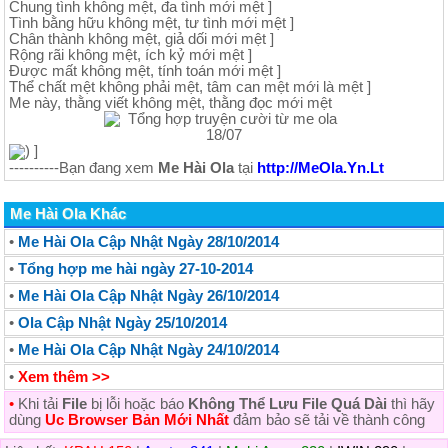
Chung tình không mệt, đa tình mới mệt ]
Tình bằng hữu không mệt, tư tình mới mệt ]
Chân thành không mệt, giả dối mới mệt ]
Rộng rãi không mệt, ích kỷ mới mệt ]
Được mất không mệt, tính toán mới mệt ]
Thể chất mệt không phải mệt, tâm can mệt mới là mệt ]
Me này, thằng viết không mệt, thằng đọc mới mệt
) ]
----------Bạn đang xem
Me Hài Ola
tại
http://MeOla.Yn.Lt
Me Hài Ola Khác
•
Me Hài Ola Cập Nhật Ngày 28/10/2014
•
Tổng hợp me hài ngày 27-10-2014
•
Me Hài Ola Cập Nhật Ngày 26/10/2014
•
Ola Cập Nhật Ngày 25/10/2014
•
Me Hài Ola Cập Nhật Ngày 24/10/2014
•
Xem thêm >>
•
Khi tải
File
bị lỗi hoặc báo
Không Thể Lưu File Quá Dài
thì hãy
dùng
Uc Browser Bản Mới Nhất
đảm bảo sẽ tải về thành công