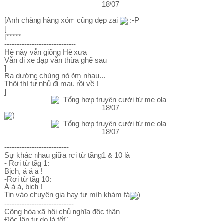
[Anh chàng hàng xóm cũng đẹp zai
:-P
[
[*****
-----------------------------
Hè này vẫn giống Hè xưa
Vẫn đi xe đạp vẫn thừa ghế sau
]
Ra đường chúng nó ôm nhau...
Thôi thì tự nhủ đi mau rồi về !
]
)
--------------------------
Sự khác nhau giữa rơi từ tầng1 & 10 là
- Rơi từ tầg 1:
Bịch, á á á !
-Rơi từ tầg 10:
Á á á, bịch !
Tin vào chuyên gia hay tự mìh khám fá
)
----------------------------
Cộng hòa xã hội chủ nghĩa độc thân
Độc lập tự do là tốt"