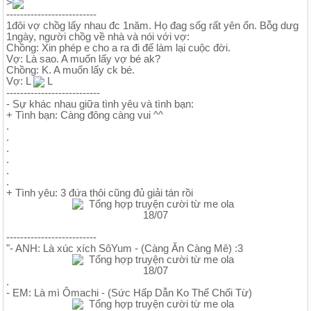
>
--------------------------
1đôi vợ chồg lấy nhau đc 1năm. Họ đag sốg rất yên ổn. Bỗg dưg
1ngày, người chồg về nhà và nói với vợ:
Chồng: Xin phép e cho a ra đi để làm lại cuộc đời.
Vợ: Là sao. A muốn lấy vợ bé ak?
Chồng: K. A muốn lấy ck bé.
Vợ: L
L
---------------------------
- Sự khác nhau giữa tình yêu và tình bạn:
+ Tình bạn: Càng đông càng vui ^^
.
.
.
.
.
.
+ Tình yêu: 3 đứa thôi cũng đủ giải tán rồi
--------------------------
"- ANH: Là xúc xích SôYum - (Càng Ăn Càng Mê) :3
.
- EM: Là mì Ômachi - (Sức Hấp Dẫn Ko Thể Chối Từ)