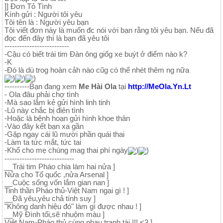
]] Đơn Tỏ Tình
Kính gửi : Người tôi yêu
Tôi tên là : Người yêu bạn
Tôi viết đơn này là muốn đc nói với bạn rằng tôi yêu bạn. Nếu đã
đọc đến đây thì là bạn đã yêu tôi
--------------------------
-Cậu có biết trái tim Đàn ông giốg xe buýt ở điểm nào k?
-K
-Đó là dù trog hoàn cảh nào cũg có thể nhét thêm ng nữa
)
)
)
----------Bạn đang xem
Me Hài Ola
tại
http://MeOla.Yn.Lt
- Ola đâu phải chợ tình
-Mà sao lắm kẻ gửi hình linh tinh
-Lũ này chắc bị điên tình
-Hoặc là bệnh hoạn gửi hình khoe thân
-Vào đây kết bạn xa gần
-Gặp ngay cái lũ mười phần quái thai
-Làm ta tức mắt, tức tai
-Khổ cho mẹ chúng mag thai phí ngày
)
)
----------------------------
__Trái tim Pháo chia làm hai nửa ]
Nửa cho Tổ quốc ,nửa Arsenal ]
__Cuộc sống vốn lắm gian nan ]
Tinh thần Pháo thủ-Việt Nam ngại gì ! ]
__Đã yêu,yêu chả tính suy ]
"Không danh hiệu đó" làm gì được nhau ! ]
__Mỹ Đình tối,sẽ nhuộm màu ]
Việt Nam-Pháo thủ cùng nhau tranh tài !!! <3 ]