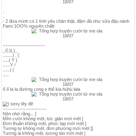
.
.
- 2 đứa mình có 1 tình yêu chân thật, đậm đà như sữa đậu nành
Fami 1OO% nguyên chấtt
----------------------------
_/(.)(.)_
........) . (
.....( Y )
......Y /
......| (
.....
ố ố la la đường cong e thế kia.húhú lala
) sexy lêy đê
-----------------------------
Nên nhớ rằng... ]
Mỉm cười không mệt, tức giận mới mệt ]
Đơn thuần không mệt, phức tạp mới mệt ]
Tương tư không mệt, đơn phương mới mệt ]]
Tương ái không mệt, tương tàn mới mệt ]