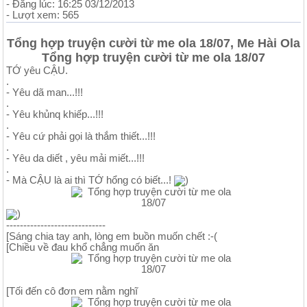
- Đăng lúc: 16:25 03/12/2013
- Lượt xem: 565
Tổng hợp truyện cười từ me ola 18/07, Me Hài Ola
Tổng hợp truyện cười từ me ola 18/07
TỚ yêu CẬU.
.
- Yêu dã man...!!!
.
- Yêu khủnq khiếp...!!!
.
- Yêu cứ phải gọi là thắm thiết...!!!
.
- Yêu da diết , yêu mải miết...!!!
.
- Mà CẬU là ai thì TỚ hổng có biết...!
)
)
-----------------------------
[Sáng chia tay anh, lòng em buồn muốn chết :-(
[Chiều về đau khổ chẳng muốn ăn
[Tối đến cô đơn em nằm nghĩ