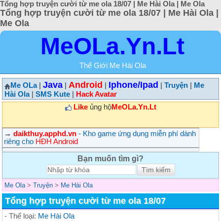
Tổng hợp truyện cười từ me ola 18/07 | Me Hài Ola | Me Ola
Tổng hợp truyện cười từ me ola 18/07 | Me Hài Ola |
Me Ola
MeOLa.Yn.Lt
Thế Giới Me Hài Ola
Java
Android
Iphone/Ipad
Me OLa
|
|
|
|
Truyện
|
Me
Hài Ola
|
SMS Kute
|
Hack Avatar
Like
ủng hộ
MeOLa.Yn.Lt
→
daikthuy.apphd.vn
- Kho game ứng dụng miễn phí dành
riêng cho
HĐH Android
Bạn muốn tìm gì?
Me Ola
>
Truyện
>
Me Hài Ola
Tổng hợp truyện cười từ me ola 18/07
- Thể loại:
Me Hài Ola