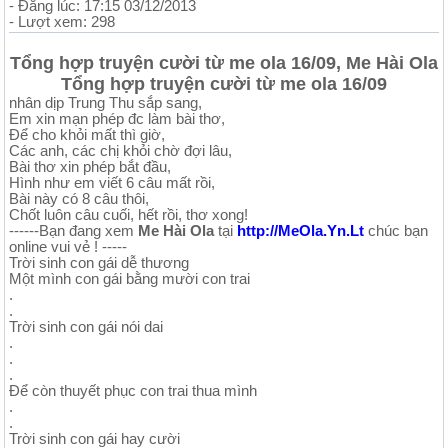
- Đăng lúc: 17:15 03/12/2013
- Lượt xem: 298
Tổng hợp truyện cười từ me ola 16/09, Me Hài Ola
Tổng hợp truyện cười từ me ola 16/09
nhân dịp Trung Thu sắp sang,
Em xin mạn phép đc làm bài thơ,
Để cho khỏi mất thì giờ,
Các anh, các chị khỏi chờ đợi lâu,
Bài thơ xin phép bắt đầu,
Hình như em viết 6 câu mất rồi,
Bài này có 8 câu thôi,
Chốt luôn câu cuối, hết rồi, thơ xong!
------Bạn đang xem
Me Hài Ola
tại
http://MeOla.Yn.Lt
chúc bạn
online vui vẻ ! -----
Trời sinh con gái dễ thương
Một mình con gái bằng mười con trai
.
.
Trời sinh con gái nói dai
.
.
.
Để còn thuyết phục con trai thua mình
.
.
Trời sinh con gái hay cười