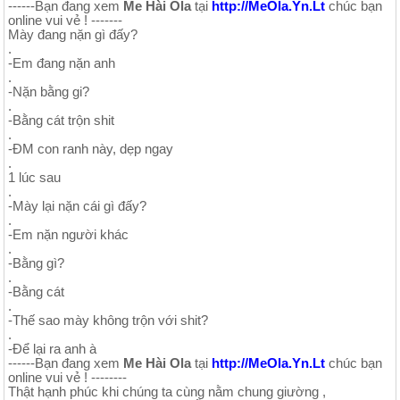
------Bạn đang xem
Me Hài Ola
tại
http://MeOla.Yn.Lt
chúc bạn
online vui vẻ ! -------
Mày đang nặn gì đấy?
.
-Em đang nặn anh
.
-Nặn bằng gi?
.
-Bằng cát trộn shit
.
-ĐM con ranh này, dẹp ngay
.
1 lúc sau
.
-Mày lại nặn cái gì đấy?
.
-Em nặn người khác
.
-Bằng gì?
.
-Bằng cát
.
-Thế sao mày không trộn với shit?
.
-Để lại ra anh à
------Bạn đang xem
Me Hài Ola
tại
http://MeOla.Yn.Lt
chúc bạn
online vui vẻ ! --------
Thật hạnh phúc khi chúng ta cùng nằm chung giường ,