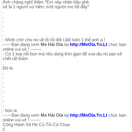
Anh chàng nghĩ thầm *Em này nhân hậu ghê,
sẽ là 1 người vợ hiền, một người mẹ tốt đây*
.
.
.
.
.
.
- Mình chờ cho nó về tổ rồi đốt cảtổ luôn 1 thể anh ạ !
------Bạn đang xem
Me Hài Ola
tại
http://MeOla.Yn.Lt
chúc bạn
online vui vẻ ! --------
- Có 1 loại nỗi bùn mà nếu dùng thời gjan để xoa dịu nó pạn sẽ
chết rất thảm
.
Đó là
.
.
.
-
-
-
-
-
- bùn ịa
------Bạn đang xem
Me Hài Ola
tại
http://MeOla.Yn.Lt
chúc bạn
online vui vẻ ! -------
Cộng Hành Xã Hẹ Củ Tỏi Cà Chua
£