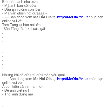
Em thích anh như xưa
- Má anh bán xôi dừa
- Dẫu anh giống con lừa
- Mà vẫn ghiền hột dưaaaa =... ]
------Bạn đang xem
Me Hài Ola
tại
http://MeOla.Yn.Lt
chúc bạn
online vui vẻ ! ----
Tam Tạng tự hào nói lớn
-Bần Tăng rất ít khi cứu gái
.
.
.
.
.
.
.
.
.
.
.
Nhưng khi đã cứu thì cứu toàn yêu quái
------Bạn đang xem
Me Hài Ola
tại
http://MeOla.Yn.Lt
chúc bạn
online vui vẻ ! --------
Á con kiến cắn em anh ơi.
- Để anh giết nó !
- Thôi anh đừng mà
.
.
.