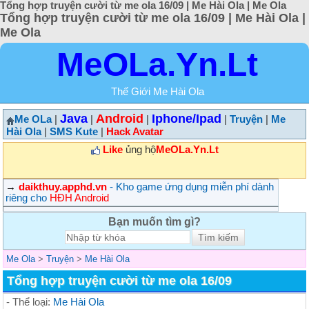
Tổng hợp truyện cười từ me ola 16/09 | Me Hài Ola | Me Ola
Tổng hợp truyện cười từ me ola 16/09 | Me Hài Ola |
Me Ola
MeOLa.Yn.Lt
Thế Giới Me Hài Ola
Java
Android
Iphone/Ipad
Me OLa
|
|
|
|
Truyện
|
Me
Hài Ola
|
SMS Kute
|
Hack Avatar
Like
ủng hộ
MeOLa.Yn.Lt
→
daikthuy.apphd.vn
- Kho game ứng dụng miễn phí dành
riêng cho
HĐH Android
Bạn muốn tìm gì?
Me Ola
>
Truyện
>
Me Hài Ola
Tổng hợp truyện cười từ me ola 16/09
- Thể loại:
Me Hài Ola