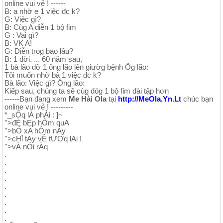
online vui vẻ ! ------
B: a nhờ e 1 việc đc k?
G: Việc gì?
B: Cùg A diễn 1 bộ fim
G : Vai gì?
B: VK A!
G: Diễn trog bao lâu?
B: 1 đời. ... 60 năm sau,
1 bà lão đỡ 1 ông lão lên giườg bệnh Ôg lão:
Tôi muốn nhờ bà 1 việc đc k?
Bà lão: Việc gì? Ông lão:
Kiếp sau, chúng ta sẽ cùg đóg 1 bộ fim dài tập hơn
------Bạn đang xem
Me Hài Ola
tại
http://MeOla.Yn.Lt
chúc bạn
online vui vẻ ! ---------
*_sỐq lÀ phẢi : ]~
''>đÈ bẸp hÔm quA
''>bỎ xA hÔm nAy
''>cHỉ tAy vỀ tƯƠq lAi !
''>vÀ nÓi rÀq
.
.
.
.
.
.
.
.
.