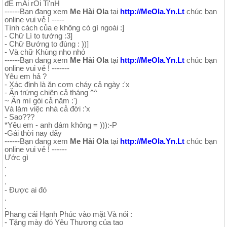
đỂ mAi rỒi Ti'nH
------Bạn đang xem
Me Hài Ola
tại
http://MeOla.Yn.Lt
chúc bạn
online vui vẻ ! -----
Tính cách của e không có gì ngoài :]
- Chữ Lì to tướng :3]
- Chữ Bướng to đùng : ))]
- Và chữ Khùng nho nhỏ
------Bạn đang xem
Me Hài Ola
tại
http://MeOla.Yn.Lt
chúc bạn
online vui vẻ ! -------
Yêu em hả ?
- Xác định là ăn cơm cháy cả ngày :'x
- Ăn trứng chiên cả tháng ^^
~ Ăn mì gói cả năm :')
Và làm việc nhà cả đời :'x
- Sao???
*Yêu em - anh dám không = ))):-P
-Gái thời nay đấy
------Bạn đang xem
Me Hài Ola
tại
http://MeOla.Yn.Lt
chúc bạn
online vui vẻ ! ------
Ước gì
.
.
.
- Được ai đó
.
.
Phang cái Hạnh Phúc vào mặt Và nói :
- Tặng mày đó Yêu Thương của tao