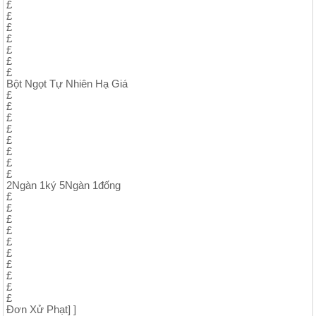
£
£
£
£
£
£
£
Bột Ngọt Tự Nhiên Hạ Giá
£
£
£
£
£
£
£
£
2Ngàn 1ký 5Ngàn 1đống
£
£
£
£
£
£
£
£
£
£
Đơn Xử Phạt] ]