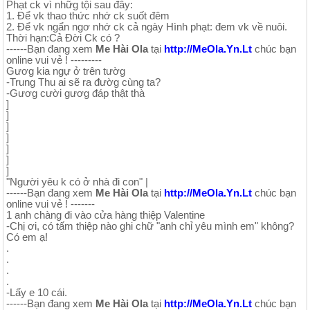
Phạt ck vì nhữg tội sau đây:
1. Để vk thao thức nhớ ck suốt đêm
2. Để vk ngẩn ngơ nhớ ck cả ngày Hình phạt: đem vk về nuôi.
Thời hạn:Cả Đời Ck có ?
------Bạn đang xem
Me Hài Ola
tại
http://MeOla.Yn.Lt
chúc bạn
online vui vẻ ! ---------
Gươg kia ngự ở trên tườg
-Trung Thu ai sẽ ra đườg cùng ta?
-Gươg cười gươg đáp thật thà
]
]
]
]
]
]
]
"Người yêu k có ở nhà đi con" |
------Bạn đang xem
Me Hài Ola
tại
http://MeOla.Yn.Lt
chúc bạn
online vui vẻ ! -------
1 anh chàng đi vào cửa hàng thiệp Valentine
-Chị ơi, có tấm thiệp nào ghi chữ "anh chỉ yêu mình em" không?
Có em ạ!
.
.
.
.
-Lấy e 10 cái.
------Bạn đang xem
Me Hài Ola
tại
http://MeOla.Yn.Lt
chúc bạn