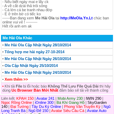
- Nếu biết ngày mai e lấy ck
- A về cắt dzái thả trôi sông
- Cá lớn cá be tranh nhau đớp
- E ở trên bờ có tiếc ko
------Bạn đang xem
Me Hài Ola
tại
http://MeOla.Yn.Lt
chúc bạn
online vui vẻ ! ---------
Hết rồi anh em ak
Me Hài Ola Khác
•
Me Hài Ola Cập Nhật Ngày 28/10/2014
•
Tổng hợp me hài ngày 27-10-2014
•
Me Hài Ola Cập Nhật Ngày 26/10/2014
•
Ola Cập Nhật Ngày 25/10/2014
•
Me Hài Ola Cập Nhật Ngày 24/10/2014
•
Xem thêm >>
•
Khi tải
File
bị lỗi hoặc báo
Không Thể Lưu File Quá Dài
thì hãy
dùng
Uc Browser Bản Mới Nhất
đảm bảo sẽ tải về thành công
Liên kết:
KPAH 150
|
Avatar 241
|
Mobi Army 230
|
IWIN 290
|
Ngọc Rồng Online
|
iOnline 300
|
Bá Khí Giang Hồ
|
SkyGarden
140
|
Đại Tướng
|
Tây Du Ký Online
|
Phong Vân Truyền Kỳ
|
Ngũ
Long Tranh Bá
|
Ngũ Đế 150
|
Avatar Siêu Câu Cá
|
Avatar Auto