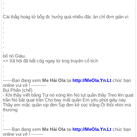
.
.
.
Cái thằg hoàg tử bỗg đc hưởg quá nhiều đặc ân chỉ đơn giản vì
.
.
.
.
.
.
.
bố nó Giàu.
=> Xã hội đã bất côg ngay từ trog truyện cổ tích
.
.
.
------Bạn đang xem
Me Hài Ola
tại
http://MeOla.Yn.Lt
chúc bạn
online vui vẻ ! ----------
Bụi Phấn (chế)
- Khi thầy viết bảng Tụi nó xông lên Nó tụt quần thầy Treo lên quạt
trần Nó bật quạt trần Cho bay mất quần Em yêu phút giây này
Thầy em mặc quần sịp đen Sịp đen kẻ sọc trắng Ôi thôi nhìn mà
thương
.
.
.
------Bạn đang xem
Me Hài Ola
tại
http://MeOla.Yn.Lt
chúc bạn
online vui vẻ ! --------