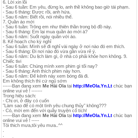
6. Lời xin lỗi
- Sau 6 tuần: Em yêu, đừng lo, anh thề không bao giờ tái phạm.
- Sau 6 tháng: Được rồi, anh hứa.
- Sau 6 năm: Biết rồi, nói nhiều thế.
7. Quần áo mới
- Sau 6 tuần: Trông em như thiên thần trong bộ đồ này.
- Sau 6 tháng: Em lại mua quần áo mới à?
- Sau 6 năm: Suốt ngày quần với áo.
8. Kế hoạch cho kỳ nghỉ
- Sau 6 tuần: Mình sẽ đi nghỉ vài ngày ở nơi nào đó em thích.
- Sau 6 tháng: Đi nơi nào đó vừa gần vừa rẻ ý.
- Sau 6 năm: Du lịch làm gì, ở nhà có phải khỏe hơn không. 9.
Chiếc tivi
- Sau 6 tuần: Chúng mình xem phim gì tối nay?
- Sau 6 tháng: Anh thích phim này hơn.
- Sau 6 năm: Để kênh này xem bóng đá đi.
Em không thích thì cứ ngủ sớm
------Bạn đang xem
Me Hài Ola
tại
http://MeOla.Yn.Lt
chúc bạn
online vui vẻ ! -------
Trong hiệu sách:
- Chị ơi, ở đây có cuốn
"Làm sao để có một tình yêu chung thủy" không???
- Có, mời em đến với quầy truyện cổ tích!
------Bạn đang xem
Me Hài Ola
tại
http://MeOla.Yn.Lt
chúc bạn
online vui vẻ ! -----
Tôi thich mưa,tôi yêu mưa..^^
.
.