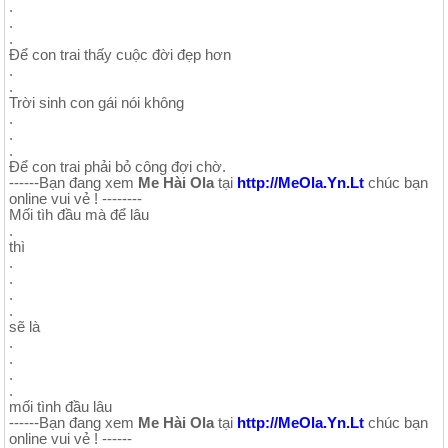
.
.
.
Để con trai thấy cuộc đời đẹp hơn
.
.
Trời sinh con gái nói không
.
.
.
Để con trai phải bỏ công đợi chờ.
------Bạn đang xem
Me Hài Ola
tại
http://MeOla.Yn.Lt
chúc bạn
online vui vẻ ! --------
Mối tìh đầu mà để lâu
.
thì
.
.
.
.
sẽ là
.
.
.
.
mối tình đầu lâu
------Bạn đang xem
Me Hài Ola
tại
http://MeOla.Yn.Lt
chúc bạn
online vui vẻ ! ------