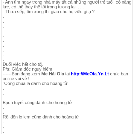
- Anh tìm ngay trong nhà máy tất cả những người trẻ tuổi, có năng
lực, có thể thay thế tôi trong tương lai. . . .
- Thưa sếp, tìm xong thì giao cho họ việc gì ạ ?
.
.
.
.
.
.
.
.
.
.
Đuổi việc hết cho tôj.
P/s: Giám đốc nguy hiểm
------Bạn đang xem
Me Hài Ola
tại
http://MeOla.Yn.Lt
chúc bạn
online vui vẻ ! ----
"Công chúa là dành cho hoàng tử
.
.
.
Bạch tuyết cũng dành cho hoàng tử
.
.
Rồi đến lọ lem cũng dành cho hoàng tử
.
.
.