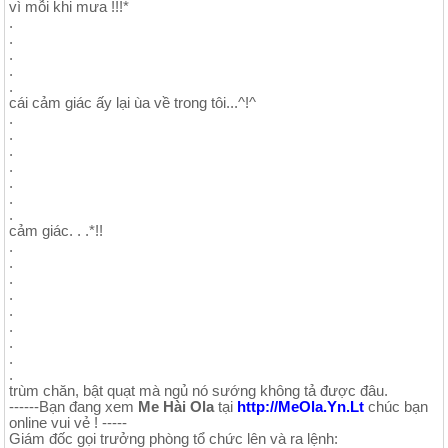
vì mỗi khi mưa !!!*
.
.
.
.
.
cái cảm giác ấy lại ùa về trong tôi...^!^
.
.
.
.
.
.
.
cảm giác. . .*!!
.
.
.
.
.
.
.
.
.
trùm chăn, bật quạt mà ngủ nó sướng không tả được đâu.
------Bạn đang xem
Me Hài Ola
tại
http://MeOla.Yn.Lt
chúc bạn
online vui vẻ ! -----
Giám đốc gọi trưởng phòng tổ chức lên và ra lệnh: