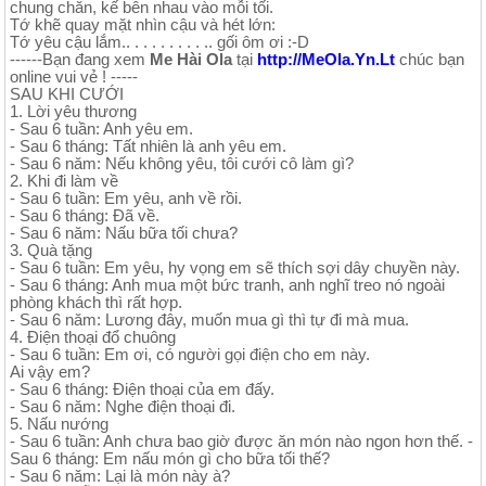
chung chăn, kế bên nhau vào mỗi tối.
Tớ khẽ quay mặt nhìn cậu và hét lớn:
Tớ yêu cậu lắm.. . . . . . . . . .. gối ôm ơi :-D
------Bạn đang xem
Me Hài Ola
tại
http://MeOla.Yn.Lt
chúc bạn
online vui vẻ ! -----
SAU KHI CƯỚI
1. Lời yêu thương
- Sau 6 tuần: Anh yêu em.
- Sau 6 tháng: Tất nhiên là anh yêu em.
- Sau 6 năm: Nếu không yêu, tôi cưới cô làm gì?
2. Khi đi làm về
- Sau 6 tuần: Em yêu, anh về rồi.
- Sau 6 tháng: Đã về.
- Sau 6 năm: Nấu bữa tối chưa?
3. Quà tặng
- Sau 6 tuần: Em yêu, hy vọng em sẽ thích sợi dây chuyền này.
- Sau 6 tháng: Anh mua một bức tranh, anh nghĩ treo nó ngoài
phòng khách thì rất hợp.
- Sau 6 năm: Lương đây, muốn mua gì thì tự đi mà mua.
4. Điện thoại đổ chuông
- Sau 6 tuần: Em ơi, có người gọi điện cho em này.
Ai vậy em?
- Sau 6 tháng: Điện thoại của em đấy.
- Sau 6 năm: Nghe điện thoại đi.
5. Nấu nướng
- Sau 6 tuần: Anh chưa bao giờ được ăn món nào ngon hơn thế. -
Sau 6 tháng: Em nấu món gì cho bữa tối thế?
- Sau 6 năm: Lại là món này à?