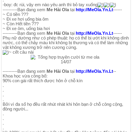
.
-boy: đc rùi, vậy em nào yêu anh thì bỏ tay xuống
)
)
)
----------Bạn đang xem
Me Hài Ola
tại
http://MeOla.Yn.Lt
------
~ Có tiền ???
~ Đi xe hơi uống bia ôm
~ Còn Hết tiền ???
~ Đi xe ôm, uống bia hơi
----------Bạn đang xem
Me Hài Ola
tại
http://MeOla.Yn.Lt
------
Phụ nữ dường như có phép thuật: họ có thể bị ướt khi không dính
nước, có thể chảy máu khi không bị thương và có thể làm những
vật không xương trở nên cương cứng.
)~ cết câu nài
----------Bạn đang xem
Me Hài Ola
tại
http://MeOla.Yn.Lt
--
Khoa học vừa công bố:
90% con gái rất thích được hôn ở chỗ kín
.
.
.
.
Bởi vì đa số họ đều rất nhút nhát khi hôn bạn ở chỗ công cộng,
đông người...
.
.
.
.