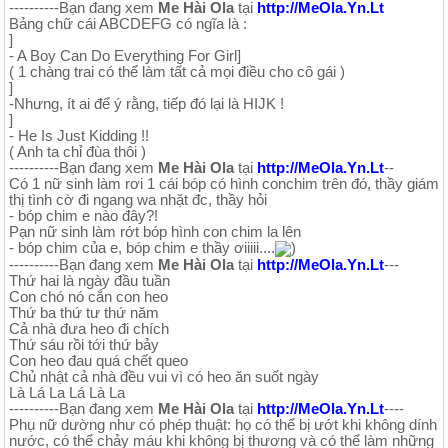
----------Bạn đang xem
Me Hài Ola
tại
http://MeOla.Yn.Lt
Bảng chữ cái ABCDEFG có ngĩa là :
]
- A Boy Can Do Everything For Girl]
( 1 chàng trai có thể làm tất cả mọi điều cho cô gái )
]
-Nhưng, ít ai để ý rằng, tiếp đó lại là HIJK !
]
- He Is Just Kidding !!
( Anh ta chỉ đùa thôi )
----------Bạn đang xem
Me Hài Ola
tại
http://MeOla.Yn.Lt
--
Có 1 nữ sinh làm rơi 1 cái bóp có hình conchim trên đó, thầy giám
thị tình cờ đi ngang wa nhặt đc, thầy hỏi
- bóp chim e nào đây?!
Pạn nữ sinh làm rớt bóp hình con chim la lên
- bóp chim của e, bóp chim e thầy ơiiiii....
)
----------Bạn đang xem
Me Hài Ola
tại
http://MeOla.Yn.Lt
---
Thứ hai là ngày đầu tuần
Con chó nó cắn con heo
Thứ ba thứ tư thứ năm
Cả nhà đưa heo đi chích
Thứ sáu rồi tới thứ bảy
Con heo đau quá chết queo
Chủ nhật cả nhà đều vui vì có heo ăn suốt ngày
Là Lá La Lá Là La
----------Bạn đang xem
Me Hài Ola
tại
http://MeOla.Yn.Lt
----
Phụ nữ dường như có phép thuật: họ có thể bị ướt khi không dính
nước, có thể chảy máu khi không bị thương và có thể làm những