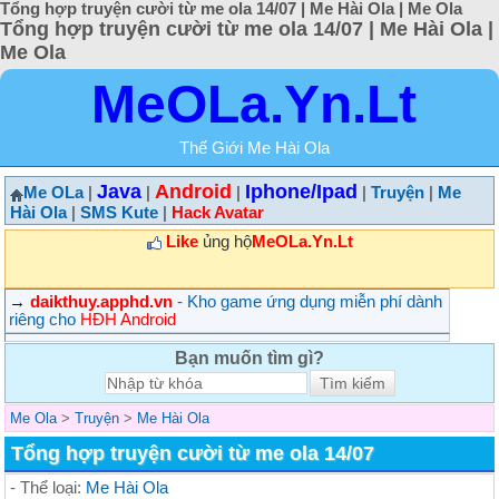
Tổng hợp truyện cười từ me ola 14/07 | Me Hài Ola | Me Ola
Tổng hợp truyện cười từ me ola 14/07 | Me Hài Ola |
Me Ola
MeOLa.Yn.Lt
Thế Giới Me Hài Ola
Java
Android
Iphone/Ipad
Me OLa
|
|
|
|
Truyện
|
Me
Hài Ola
|
SMS Kute
|
Hack Avatar
Like
ủng hộ
MeOLa.Yn.Lt
→
daikthuy.apphd.vn
- Kho game ứng dụng miễn phí dành
riêng cho
HĐH Android
Bạn muốn tìm gì?
Me Ola
>
Truyện
>
Me Hài Ola
Tổng hợp truyện cười từ me ola 14/07
- Thể loại:
Me Hài Ola