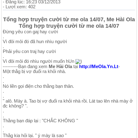
- Đăng lúc: 16:23 03/12/2013
- Lượt xem: 402
Tổng hợp truyện cười từ me ola 14/07, Me Hài Ola
Tổng hợp truyện cười từ me ola 14/07
Đừng yêu con gaj hay cười
.
Vì đôi môi đó đã hun nhìu người
.
Phải yêu con traj hay cười
.
Vì đôi môi đó nhìu người muốn hUn
)
----------Bạn đang xem
Me Hài Ola
tại
http://MeOla.Yn.Lt
-
Một thằg bị vợ đuổi ra khỏi nhà.
.
.
Nó liền gọi điện cho thằng bạn thân.
.
.
" alô. Mày à. Tao bị vợ đuổi ra khỏi nhà rồi. Lát tao lên nhà mày ở
đc không? ".
.
.
Thằng bạn đáp lại : "CHẮC KHÔNG "
.
.
Thằg kia hỏi lại. " ý mày là sao "