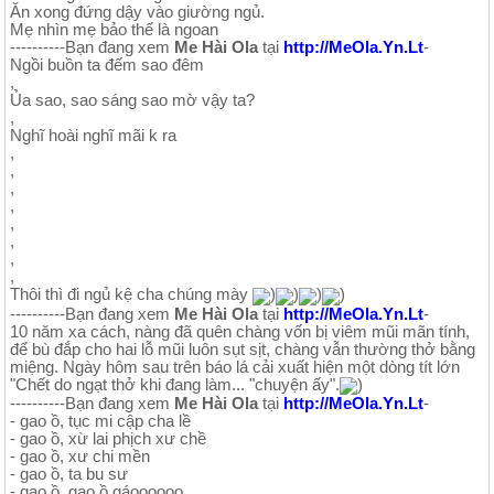
Ăn xong đứng dậy vào giường ngủ.
Mẹ nhìn mẹ bảo thế là ngoan
----------Bạn đang xem
Me Hài Ola
tại
http://MeOla.Yn.Lt
-
Ngồi buồn ta đếm sao đêm
,
Ủa sao, sao sáng sao mờ vậy ta?
,
Nghĩ hoài nghĩ mãi k ra
,
,
,
,
,
,
,
,
Thôi thì đi ngủ kệ cha chúng mày
)
)
)
)
----------Bạn đang xem
Me Hài Ola
tại
http://MeOla.Yn.Lt
-
10 năm xa cách, nàng đã quên chàng vốn bị viêm mũi mãn tính,
để bù đắp cho hai lỗ mũi luôn sụt sịt, chàng vẫn thường thở bằng
miệng. Ngày hôm sau trên báo lá cải xuất hiện một dòng tít lớn
"Chết do ngạt thở khi đang làm... "chuyện ấy".
)
----------Bạn đang xem
Me Hài Ola
tại
http://MeOla.Yn.Lt
-
- gao ồ, tục mi cập cha lề
- gao ồ, xừ lai phịch xư chề
- gao ồ, xư chi mền
- gao ồ, ta bu sư
- gao ồ, gao ồ gáoooooo .