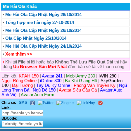
Me Hài Ola Khác
•
Me Hài Ola Cập Nhật Ngày 28/10/2014
•
Tổng hợp me hài ngày 27-10-2014
•
Me Hài Ola Cập Nhật Ngày 26/10/2014
•
Ola Cập Nhật Ngày 25/10/2014
•
Me Hài Ola Cập Nhật Ngày 24/10/2014
•
Xem thêm >>
•
Khi tải
File
bị lỗi hoặc báo
Không Thể Lưu File Quá Dài
thì hãy
dùng
Uc Browser Bản Mới Nhất
đảm bảo sẽ tải về thành công
Liên kết:
KPAH 150
|
Avatar 241
|
Mobi Army 230
|
IWIN 290
|
Ngọc Rồng Online
|
iOnline 300
|
Bá Khí Giang Hồ
|
SkyGarden
140
|
Đại Tướng
|
Tây Du Ký Online
|
Phong Vân Truyền Kỳ
|
Ngũ
Long Tranh Bá
|
Ngũ Đế 150
|
Avatar Siêu Câu Cá
|
Avatar Auto
Anh Việt
|
Avatar Auto Farm
Chia sẻ:
SMS
Link:
BBCode: