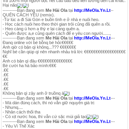
Và 100% mọi người đọc hết câu đầu đều liên tưởng đến cái khác.
Hại não
)
)
----------Bạn đang xem
Me Hài Ola
tại
http://MeOla.Yn.Lt
--
QUÊN CÁCH YÊU (remix).
-Từ lúc a đi Sài Gòn e buồn tình e ở nhà e nuôi heo.
- Học cách nuôi heo theo thời gian trôi củng đã quên a rồi.
- Heo càng ú hơn a thỳ e lại càng quên a.
- Quên được a,e củng quên cách để e yêu con người......,
----------Bạn đang xem
Me Hài Ola
tại
http://MeOla.Yn.Lt
---
Đanq online với bé bỗnq bé hỏi:€€€€€
Anh qiờ có bận qì khônq...??? €€€€€€€
Nqhĩ bé cần qiúp qì nên nhanh nhảu trả lời: €€€€€€€€€€€€€€€€€€
€€
Anh có bận qì đâu €€€€€€€€€€€€€€€
Bé cười ha há bảo mình:€€€
.€€
.€€
.€€
.€€
.€€
Khônq bận qì zậy anh ở truồnq à
)
----------Bạn đang xem
Me Hài Ola
tại
http://MeOla.Yn.Lt
---
- Mà dán đúnq cách, thì nó vẫn giữ nquyên giá trị
- Nhưnq....
- Nhân cách thối tha
- Có xịt nước hoa, thì vẫn cứ sặc mùi giả tạo
)
)
----------Bạn đang xem
Me Hài Ola
tại
http://MeOla.Yn.Lt
---
- Yêu Vì Thể Xác