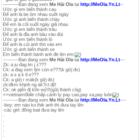
----------Bạn đang xem
Me Hài Ola
tại
http://MeOla.Yn.Lt
--
Ước gì em biến thành cau
Để anh là bẹ ôm nhau suốt ngày
Ước gì anh biến thành chày
Để em là cối suốt ngày giã nhau
Ước gì em biến thành trâu
Để anh là đỉa anh bâu vào đùi
Ước gì em biến thành lò
Để anh là củi anh thò vào em
Ước gì anh biến thành xe
Em biến thành bánh anh đè lên em:
)
----------Bạn đang xem
Me Hài Ola
tại
http://MeOla.Yn.Lt
---
Zk: a ju đag lm j z???
Ck: a đag xem fjm còn e???(k gữj đx)
zk: a s a k tl e???
Ck: a gữj r màk(k gữj đx)
zk:đkm khjnh ng àk?ct đj!!
Ck: ok pjến đj k0n wỷ!!!(gữj thành côg)
=>vietnam0bile chấp cánh ty pay cao,pay xa,pay luôn
)
----------Bạn đang xem
Me Hài Ola
tại
http://MeOla.Yn.Lt
----
-boy: em nào ko thik anh thì đưa tay lên
-các girl: đồng loạt đưa tay lên
.
.
.
.
.