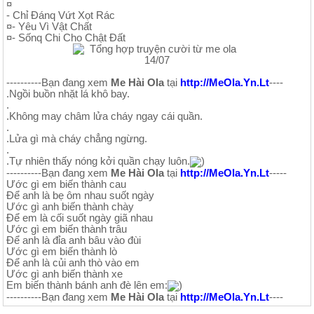
¤
- Chỉ Đánq Vứt Xọt Rác
¤- Yêu Vì Vật Chất
¤- Sốnq Chi Cho Chật Đất
----------Bạn đang xem
Me Hài Ola
tại
http://MeOla.Yn.Lt
----
.Ngồi buồn nhặt lá khô bay.
.
.Không may châm lửa cháy ngay cái quần.
.
.Lửa gì mà cháy chẳng ngừng.
.
.Tự nhiên thấy nóng kởi quần chạy luôn.
)
----------Bạn đang xem
Me Hài Ola
tại
http://MeOla.Yn.Lt
-----
Ước gì em biến thành cau
Để anh là bẹ ôm nhau suốt ngày
Ước gì anh biến thành chày
Để em là cối suốt ngày giã nhau
Ước gì em biến thành trâu
Để anh là đỉa anh bâu vào đùi
Ước gì em biến thành lò
Để anh là củi anh thò vào em
Ước gì anh biến thành xe
Em biến thành bánh anh đè lên em:
)
----------Bạn đang xem
Me Hài Ola
tại
http://MeOla.Yn.Lt
----