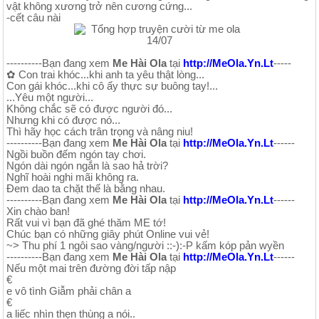
vật không xương trở nên cương cứng...
-cết câu nài
----------Bạn đang xem
Me Hài Ola
tại
http://MeOla.Yn.Lt
-----
✿ Con trai khóc...khi anh ta yêu thật lòng...
Con gái khóc...khi cô ấy thực sự buông tay!...
...Yêu một người...
Không chắc sẽ có được người đó...
Nhưng khi có được nó...
Thì hãy học cách trân trọng và nâng niu!
----------Bạn đang xem
Me Hài Ola
tại
http://MeOla.Yn.Lt
------
Ngồi buồn đếm ngón tay chơi.
Ngón dài ngón ngắn là sao hả trời?
Nghĩ hoài nghi mãi không ra.
Đem dao ta chặt thế là bằng nhau.
----------Bạn đang xem
Me Hài Ola
tại
http://MeOla.Yn.Lt
------
Xin chào ban!
Rất vui vì bạn đã ghé thăm ME tớ!
Chúc bạn có những giây phút Online vui vẻ!
~> Thu phí 1 ngôi sao vàng/người ::-):-P kấm kóp pản wyền
----------Bạn đang xem
Me Hài Ola
tại
http://MeOla.Yn.Lt
------
Nếu một mai trên đường đời tấp nập
€
e vô tình Giẫm phải chân a
€
a liếc nhìn thẹn thùng a nói..