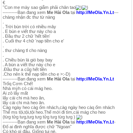
€
''Con mẹ mày sao giẫm phải chân tao
)
)
----------Bạn đang xem
Me Hài Ola
tại
http://MeOla.Yn.Lt
---
chàng nhận đc thư từ nàng
.
. Trời bùn trời có nhiều mây
. E bùn e viết thư này cho a
. Đầu thư 2 chữ 'hết tiền'
. Cuối thư 4 chữ 'nạp tiền cho e'
.
. thư chàng tl cho nàng
.
. Chiều bùn lá gió bay bay
. A bùn a viết thư này cho e
.Đầu thư a cũg hết tiền
.Cho nên k thể nạp tiền cho e >:-D)
----------Bạn đang xem
Me Hài Ola
tại
http://MeOla.Yn.Lt
Trốq Cơm Chế!
Nhà mỳh có cái mág heo.
Ai zô lấy mất
lấy cái chi mà heo ăn,
lấy cái chi mà heo ăn.
Càg ngày heo càg ốm nhách,càg ngày heo càq ốm nhách
Thế ms tội,tội,tội heo.Thế mới đi tìm,cái mág cho heo
(từg tửg tưg,tưg tưg tửg tưg từg tưg )
)
----------Bạn đang xem
Me Hài Ola
tại
http://MeOla.Yn.Lt
-
Đố ai định nghĩa được chữ "Ngoan"
Có khó gì đâu. Giống tui nè.