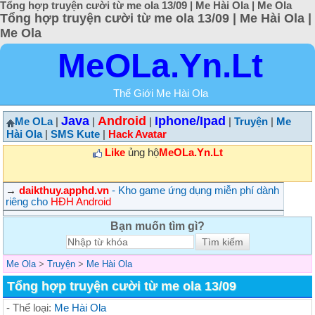
Tổng hợp truyện cười từ me ola 13/09 | Me Hài Ola | Me Ola
Tổng hợp truyện cười từ me ola 13/09 | Me Hài Ola |
Me Ola
MeOLa.Yn.Lt
Thế Giới Me Hài Ola
Java
Android
Iphone/Ipad
Me OLa
|
|
|
|
Truyện
|
Me
Hài Ola
|
SMS Kute
|
Hack Avatar
Like
ủng hộ
MeOLa.Yn.Lt
→
daikthuy.apphd.vn
- Kho game ứng dụng miễn phí dành
riêng cho
HĐH Android
Bạn muốn tìm gì?
Me Ola
>
Truyện
>
Me Hài Ola
Tổng hợp truyện cười từ me ola 13/09
- Thể loại:
Me Hài Ola