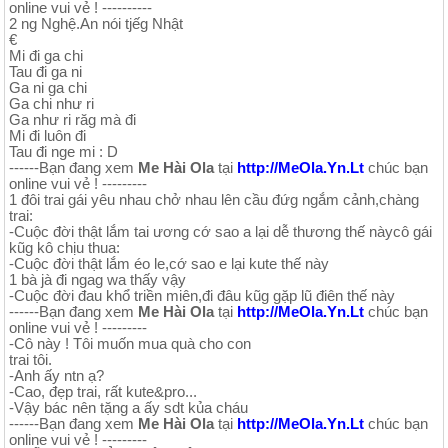
online vui vẻ ! ----------
2 ng Nghệ.An nói tjếg Nhật
€
Mi đi ga chi
Tau đi ga ni
Ga ni ga chi
Ga chi như ri
Ga như ri răg mà đi
Mi đi luôn đi
Tau đi nge mi : D
------Bạn đang xem
Me Hài Ola
tại
http://MeOla.Yn.Lt
chúc bạn
online vui vẻ ! ---------
1 đôi trai gái yêu nhau chở nhau lên cầu đứg ngắm cảnh,chàng
trai:
-Cuộc đời thật lắm tai ương cớ sao a lại dễ thương thế nàycô gái
kũg kô chịu thua:
-Cuộc đời thật lắm éo le,cớ sao e lại kute thế này
1 bà jà đi ngag wa thấy vậy
-Cuộc đời đau khổ triền miên,đi đâu kũg gặp lũ điên thế này
------Bạn đang xem
Me Hài Ola
tại
http://MeOla.Yn.Lt
chúc bạn
online vui vẻ ! ---------
-Cô này ! Tôi muốn mua quà cho con
trai tôi.
-Anh ấy ntn ạ?
-Cao, đẹp trai, rất kute&pro...
-Vậy bác nên tặng a ấy sdt kủa cháu
------Bạn đang xem
Me Hài Ola
tại
http://MeOla.Yn.Lt
chúc bạn
online vui vẻ ! ---------