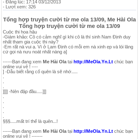
- Đăng lúc: 17:14 03/12/2013
- Lượt xem: 326
Tổng hợp truyện cười từ me ola 13/09, Me Hài Ola
Tổng hợp truyện cười từ me ola 13/09
Cuộc thi hoa hậu
-Giám khảo: Cô có cảm nghĩ gì khi cô là thí sinh Nam Định duy
nhất tham gia cuộc thi này?
-Em rất nà vui ạ. Vì ở Lam Định có mỗi em nà xinh ẹp và lói lăng
cứ gọi nà nưu noát nhất nàng ạ]
------Bạn đang xem
Me Hài Ola
tại
http://MeOla.Yn.Lt
chúc bạn
online vui vẻ ! ----
] -Dẫu biết rằng cố quên là sẽ nhớ.....
.
.
.
]]]] -Nên đập đầu.....]]]
.
.
.
.
.
§§§.....mất trí thế là quên...!
------Bạn đang xem
Me Hài Ola
tại
http://MeOla.Yn.Lt
chúc bạn
online vui vẻ ! -------