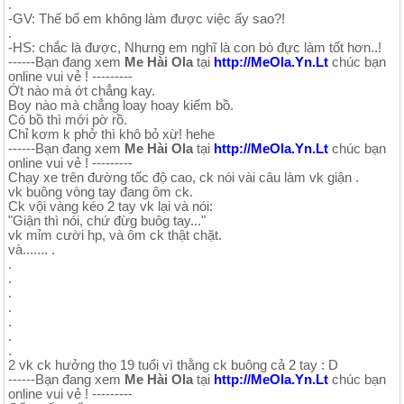
.
-GV: Thế bố em không làm được việc ấy sao?!
.
-HS: chắc là được, Nhưng em nghĩ là con bò đực làm tốt hơn..!
------Bạn đang xem
Me Hài Ola
tại
http://MeOla.Yn.Lt
chúc bạn
online vui vẻ ! ---------
Ớt nào mà ớt chẳng kay.
Boy nào mà chẳng loay hoay kiếm bồ.
Có bồ thì mới pờ rồ.
Chỉ kơm k phở thì khô bỏ xừ! hehe
------Bạn đang xem
Me Hài Ola
tại
http://MeOla.Yn.Lt
chúc bạn
online vui vẻ ! ---------
Chạy xe trên đường tốc độ cao, ck nói vài câu làm vk giận .
vk buông vòng tay đang ôm ck.
Ck vội vàng kéo 2 tay vk lại và nói:
"Giận thì nói, chứ đừg buôg tay..."
vk mỉm cười hp, và ôm ck thật chặt.
và....... .
.
.
.
.
.
.
.
2 vk ck hưởng thọ 19 tuổi vì thằng ck buông cả 2 tay : D
------Bạn đang xem
Me Hài Ola
tại
http://MeOla.Yn.Lt
chúc bạn
online vui vẻ ! ---------