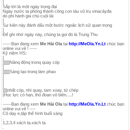
]
Sắp tới là một ngày trọng đại
Ngày nước ta phóng thành công con tàu vũ trụ vinacâyđa
do phi hành gia chú cuội lái
]
Sự kiện này đánh dấu một bước ngoặc lịch sử quan trọng
]
Để ghi nhớ ngày này, chúng ta gọi đó là Trung Thu
------Bạn đang xem
Me Hài Ola
tại
http://MeOla.Yn.Lt
chúc bạn
online vui vẻ ! -----
Kỷ niệm HS:
]
]]]]]]Nănq độnq tronq quay cóp
]
]]]]]]Sáng tạo tronq làm phao
]
]
]
]]]]nhất cóp, nhì quay, tam xoay, tứ chép
|Học lực có hạn, thủ đoạn vô biên.....!
------Bạn đang xem
Me Hài Ola
tại
http://MeOla.Yn.Lt
chúc bạn
online vui vẻ ! ----
Cô dạy e,tập thể hình buổi sáng
.
1,2,3,4 xách tạ.xách tạ
.