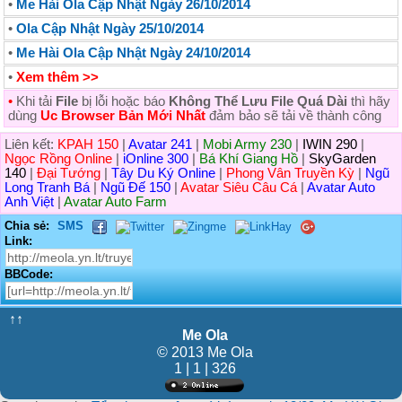
•
Me Hài Ola Cập Nhật Ngày 26/10/2014
•
Ola Cập Nhật Ngày 25/10/2014
•
Me Hài Ola Cập Nhật Ngày 24/10/2014
•
Xem thêm >>
•
Khi tải
File
bị lỗi hoặc báo
Không Thể Lưu File Quá Dài
thì hãy
dùng
Uc Browser Bản Mới Nhất
đảm bảo sẽ tải về thành công
Liên kết:
KPAH 150
|
Avatar 241
|
Mobi Army 230
|
IWIN 290
|
Ngọc Rồng Online
|
iOnline 300
|
Bá Khí Giang Hồ
|
SkyGarden
140
|
Đại Tướng
|
Tây Du Ký Online
|
Phong Vân Truyền Kỳ
|
Ngũ
Long Tranh Bá
|
Ngũ Đế 150
|
Avatar Siêu Câu Cá
|
Avatar Auto
Anh Việt
|
Avatar Auto Farm
Chia sẻ:
SMS
Link:
BBCode:
↑↑
Me Ola
© 2013 Me Ola
1 | 1 | 326