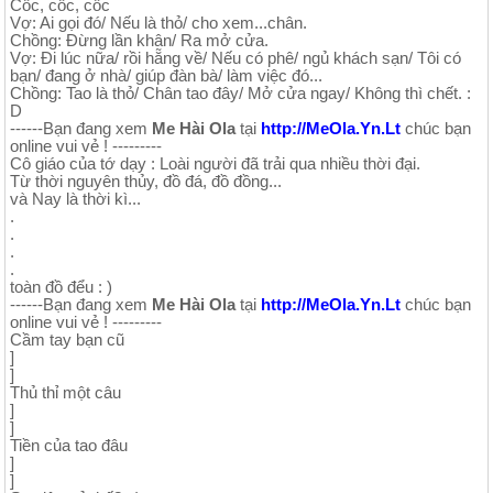
Cốc, cốc, cốc
Vợ: Ai gọi đó/ Nếu là thỏ/ cho xem...chân.
Chồng: Đừng lần khân/ Ra mở cửa.
Vợ: Đi lúc nữa/ rồi hẵng về/ Nếu có phê/ ngủ khách sạn/ Tôi có
bạn/ đang ở nhà/ giúp đàn bà/ làm việc đó...
Chồng: Tao là thỏ/ Chân tao đây/ Mở cửa ngay/ Không thì chết. :
D
------Bạn đang xem
Me Hài Ola
tại
http://MeOla.Yn.Lt
chúc bạn
online vui vẻ ! ---------
Cô giáo của tớ dạy : Loài người đã trải qua nhiều thời đại.
Từ thời nguyên thủy, đồ đá, đồ đồng...
và Nay là thời kì...
.
.
.
.
toàn đồ đểu : )
------Bạn đang xem
Me Hài Ola
tại
http://MeOla.Yn.Lt
chúc bạn
online vui vẻ ! ---------
Cầm tay bạn cũ
]
]
Thủ thỉ một câu
]
]
Tiền của tao đâu
]
]