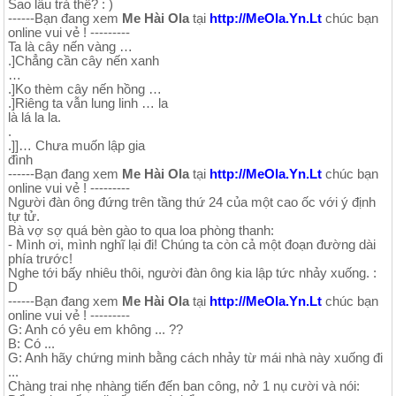
Sao lâu trả thế? : )
------Bạn đang xem
Me Hài Ola
tại
http://MeOla.Yn.Lt
chúc bạn
online vui vẻ ! ---------
Ta là cây nến vàng …
.]Chẳng cần cây nến xanh
…
.]Ko thèm cây nến hồng …
.]Riêng ta vẫn lung linh … la
là lá la la.
.
.]]… Chưa muốn lập gia
đình
------Bạn đang xem
Me Hài Ola
tại
http://MeOla.Yn.Lt
chúc bạn
online vui vẻ ! ---------
Người đàn ông đứng trên tầng thứ 24 của một cao ốc với ý định
tự tử.
Bà vợ sợ quá bèn gào to qua loa phòng thanh:
- Mình ơi, mình nghĩ lại đi! Chúng ta còn cả một đoạn đường dài
phía trước!
Nghe tới bấy nhiêu thôi, người đàn ông kia lập tức nhảy xuống. :
D
------Bạn đang xem
Me Hài Ola
tại
http://MeOla.Yn.Lt
chúc bạn
online vui vẻ ! ---------
G: Anh có yêu em không ... ??
B: Có ...
G: Anh hãy chứng minh bằng cách nhảy từ mái nhà này xuống đi
...
Chàng trai nhẹ nhàng tiến đến ban công, nở 1 nụ cười và nói: