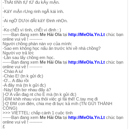
-ThẤt tìNh tỰ tỬ đu kÂy mẬn.
.
-KâY mẬn rUng rinh ngÃ kái ình.
.
-Ai ngỜ DƯới đẤt kâY Đinh nhỌn.
.
-Ko chẾt vì tình, chẾt vì đinh : )
------Bạn đang xem
Me Hài Ola
tại
http://MeOla.Yn.Lt
chúc bạn
online vui vẻ ! ---------
Người chồng phàn nàn vợ của mình:
-Sao em không học nấu ăn trước khi về nhà chồng?
Người vợ trả lời:
-Lần sau lấy chồng em học.
------Bạn đang xem
Me Hài Ola
tại
http://MeOla.Yn.Lt
chúc bạn
online vui vẻ ! ---------
-Chào A iu!
-Chào E! (tn k gửi đc)
-Ơ... A đâu rồi
-A đây mà (tn k gửi đc)
-Này! Địh bơ nhau đấy à?
]-Ơ A vẫn đag nt cho E mà (tn k gửi đc)
]-ĐM khih nhau vừa thôi việc gì fải thế! C.tay mẹ đi
]-Ơ ĐM con điên, chia mẹ đi bực kả mìh (TN GỬI THÀNH
CÔNG)
>>> VIETTEL: chắp cánh 1 cuộc tình
------Bạn đang xem
Me Hài Ola
tại
http://MeOla.Yn.Lt
chúc bạn
online vui vẻ ! ---------
£