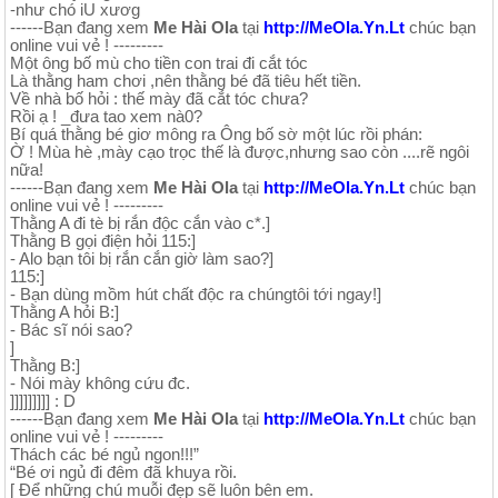
-như chó iU xươg
------Bạn đang xem
Me Hài Ola
tại
http://MeOla.Yn.Lt
chúc bạn
online vui vẻ ! ---------
Một ông bố mù cho tiền con trai đi cắt tóc
Là thằng ham chơi ,nên thằng bé đã tiêu hết tiền.
Về nhà bố hỏi : thế mày đã cắt tóc chưa?
Rồi ạ ! _đưa tao xem nà0?
Bí quá thằng bé giơ mông ra Ông bố sờ một lúc rồi phán:
Ờ ! Mùa hè ,mày cạo trọc thế là được,nhưng sao còn ....rẽ ngôi
nữa!
------Bạn đang xem
Me Hài Ola
tại
http://MeOla.Yn.Lt
chúc bạn
online vui vẻ ! ---------
Thằng A đi tè bị rắn độc cắn vào c*.]
Thằng B gọi điện hỏi 115:]
- Alo bạn tôi bị rắn cắn giờ làm sao?]
115:]
- Bạn dùng mồm hút chất độc ra chúngtôi tới ngay!]
Thằng A hỏi B:]
- Bác sĩ nói sao?
]
Thằng B:]
- Nói mày không cứu đc.
]]]]]]]]] : D
------Bạn đang xem
Me Hài Ola
tại
http://MeOla.Yn.Lt
chúc bạn
online vui vẻ ! ---------
Thách các bé ngủ ngon!!!”
“Bé ơi ngủ đi đêm đã khuya rồi.
[ Để những chú muỗi đẹp sẽ luôn bên em.