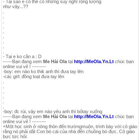
- Tại sao e có thể có những suy nghĩ rộng lượng
như vậy...??
.
.
.
.
.
.
.
.
.
- Tại e ko cần a : D
------Bạn đang xem
Me Hài Ola
tại
http://MeOla.Yn.Lt
chúc bạn
online vui vẻ ! ---------
-boy: em nào ko thik anh thì đưa tay lên
-các girl: đồng loạt đưa tay lên
.
.
.
.
.
.
-boy: đc rùi, vậy em nào yêu anh thì bỏtay xuống
------Bạn đang xem
Me Hài Ola
tại
http://MeOla.Yn.Lt
chúc bạn
online vui vẻ ! ---------
+Một học sinh ở nông thôn đến trườngmuộn, trình bày với cô giáo
rằng nó phải dắt Con bò cái của nhà đến chuồng bò đực. Cô giáo
bực tức hỏi: