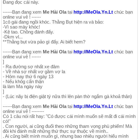
Đang đọc cái này.
------Bạn đang xem
Me Hài Ola
tại
http://MeOla.Yn.Lt
chúc bạn
online vui vẻ ! ------
1cô gái đang ngồi khóc. Thằng Bụt hiện ra và bảo:
-Vì sao mày khóc!
-Kệ tao. Chồng đánh đấy.
-Dkm vl...
**Thằng bụt vừa pảo gì đấy. Ai biết hem?
------Bạn đang xem
Me Hài Ola
tại
http://MeOla.Yn.Lt
chúc bạn
online vui vẻ ! ------
]
- Ra đường sợ nhất xe đâm
- Về nhà sợ nhất vợ gầm vợ la
- Hôm nay thứ 6 ngày 13
- Nếu khôg cẩn thận
là làm Ma ngày này
]
- (Lúc nãy bị điện giật tý nữa thì lên pàn thờ ngắm gà khoả thân)
------Bạn đang xem
Me Hài Ola
tại
http://MeOla.Yn.Lt
chúc bạn
online vui vẻ ! --------
Có 1 câu nói rất hay: "Có được cái mình muốn sẽ mất đi cái mình
có!"
. Con người, ai cũng đuổi theo những tham vọng phù phiếm! Mà
đôi khi đánh mất những thứ thực sự thuộc về mình..
. Ai cũng biết mình muốn gì, nhưng bao nhiêu người hiểu mình