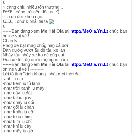
£
~ càng chịu nhiều tổn thương...
££££...càng trở nên độc ác :')
~ là do đời khốn nạn...
££££... chứ k phải tại ta
£
------Bạn đang xem
Me Hài Ola
tại
http://MeOla.Yn.Lt
chúc bạn
online vui vẻ ! ---------
Chân lý:
Phóg xe bạt mạg chốg nạg cả đời
Dàh đườg vượt ẩu dễ tậu xe lăn
Nhảy tàu nhảy xe ko qè cũg cụt
Đua xe tốc độ dưới mộ ngàn năm
------Bạn đang xem
Me Hài Ola
tại
http://MeOla.Yn.Lt
chúc bạn
online vui vẻ ! ---------
⁯Lời tỏ tình "kinh khủng" nhất mọi thời đại:
-anh iu em
-như kem iu tủ lạnh
-như trời xanh iu mây
-như cây iu đất
-như tất iu giày
-như chày iu cối
-như gối iu chăn
-như khăn iu cổ
-như tổ iu chim
-như kim iu chỉ
-như khỉ iu cây
-như mây iu gió