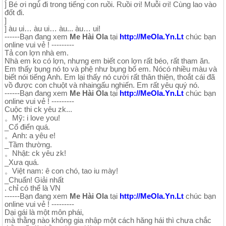
] Bé ơi ngủ đi trong tiếng con ruồi. Ruồi ơi! Muỗi ơi! Cùng lao vào
đốt đi.
]
] àu ui… àu ui… àu... àu… ui!
------Bạn đang xem
Me Hài Ola
tại
http://MeOla.Yn.Lt
chúc bạn
online vui vẻ ! ---------
Tả con lợn nhà em.
Nhà em ko có lợn, nhưng em biết con lợn rất béo, rất tham ăn.
Em thấy bụng nó to và phệ như bụng bố em. Nócó nhiều màu và
biết nói tiếng Anh. Em lại thấy nó cười rất thân thiện, thoắt cái đã
vồ được con chuột và nhaingấu nghiến. Em rất yêu quý nó.
------Bạn đang xem
Me Hài Ola
tại
http://MeOla.Yn.Lt
chúc bạn
online vui vẻ ! ---------
Cuộc thi ck yêu zk...
。Mỹ: i love you!
_Cổ điển quá.
。Anh: a yêu e!
_Tầm thường.
。Nhật: ck yêu zk!
_Xưa quá.
。Việt nam: ê con chó, tao iu mày!
_Chuẩn! Giải nhất
. chỉ có thể là VN
------Bạn đang xem
Me Hài Ola
tại
http://MeOla.Yn.Lt
chúc bạn
online vui vẻ ! ---------
Dại gái là một môn phái,
mà thằng nào không gia nhập một cách hăng hái thì chưa chắc