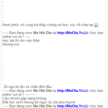
-
-
-
-
-
-
Hạnh phúc vô cùng khi thấy chúng nó bức xúc rồi chia tay
------Bạn đang xem
Me Hài Ola
tại
http://MeOla.Yn.Lt
chúc bạn
online vui vẻ ! -----
Học bài thì ấm vào thân
Nhưng mà
.
.
.
.
.
.
.
.
.
.
. Đi ngủ thì ấm từ chân đến đầu
------Bạn đang xem
Me Hài Ola
tại
http://MeOla.Yn.Lt
chúc bạn
online vui vẻ ! ----------
Câu nói khi gặp hàng khủng:
Mặt học sinh nhưng bộ ngực là của phụ huynh
------Bạn đang xem
Me Hài Ola
tại
http://MeOla.Yn.Lt
chúc bạn