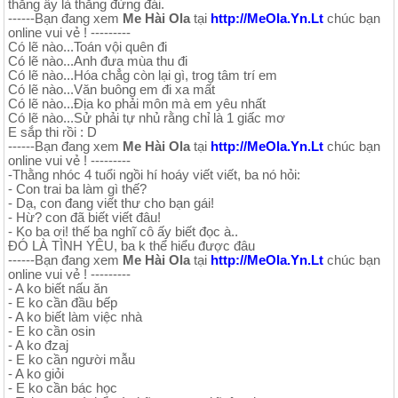
thằng ấy là thằng đứng đái.
------Bạn đang xem
Me Hài Ola
tại
http://MeOla.Yn.Lt
chúc bạn
online vui vẻ ! ---------
Có lẽ nào...Toán vội quên đi
Có lẽ nào...Anh đưa mùa thu đi
Có lẽ nào...Hóa chẳg còn lại gì, trog tâm trí em
Có lẽ nào...Văn buông em đi xa mất
Có lẽ nào...Địa ko phải môn mà em yêu nhất
Có lẽ nào...Sử phải tự nhủ rằng chỉ là 1 giấc mơ
E sắp thi rồi : D
------Bạn đang xem
Me Hài Ola
tại
http://MeOla.Yn.Lt
chúc bạn
online vui vẻ ! ---------
-Thằng nhóc 4 tuổi ngồi hí hoáy viết viết, ba nó hỏi:
- Con trai ba làm gì thế?
- Dạ, con đang viết thư cho bạn gái!
- Hừ? con đã biết viết đâu!
- Ko ba ơi! thế ba nghĩ cô ấy biết đọc à..
ĐÓ LÀ TÌNH YÊU, ba k thể hiểu được đâu
------Bạn đang xem
Me Hài Ola
tại
http://MeOla.Yn.Lt
chúc bạn
online vui vẻ ! ---------
- A ko biết nấu ăn
- E ko cần đầu bếp
- A ko biết làm việc nhà
- E ko cần osin
- A ko đzaj
- E ko cần người mẫu
- A ko giỏi
- E ko cần bác học