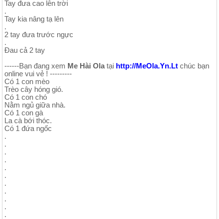
Tay đưa cao lên trời
.
Tay kia nâng tạ lên
.
2 tay đưa trước ngực
.
Đau cả 2 tay
------Bạn đang xem
Me Hài Ola
tại
http://MeOla.Yn.Lt
chúc bạn
online vui vẻ ! ---------
Có 1 con mèo
Trèo cây hóng gió.
Có 1 con chó
Nằm ngủ giữa nhà.
Có 1 con gà
La cà bới thóc.
Có 1 đứa ngốc
.
.
.
.
.
.
.
.
.
.
.