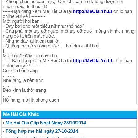
- Không phải thế đâu mẹ ạ! Con chỉ cấm nó không được nói
những câu đó thôi. : D
------Bạn đang xem
Me Hài Ola
tại
http://MeOla.Yn.Lt
chúc bạn
online vui vẻ ! ---------
Một người hỏi bạn:
- Dạy bơi cho một thiếu nữ như thế nào?
- Cậu phải một tay đỡ ngực, một tay đỡ dưới mông và nhẹ nhàng
nâng cô ta trên mặt nước.
- Nhưng đây lại là em gái tớ.
- Quẳng mẹ nó xuống nước…..bơi được thì bơi.
]
Mà thôi để đấy tao dạy cho
------Bạn đang xem
Me Hài Ola
tại
http://MeOla.Yn.Lt
chúc bạn
online vui vẻ ! ----------
Cười là bản năng
. . . . .
Nhe răng là bản tính
. . .
Đeo kính là thời trang
. . . .
Hở hang mới là phong cách
Me Hài Ola Khác
•
Me Hài Ola Cập Nhật Ngày 28/10/2014
•
Tổng hợp me hài ngày 27-10-2014