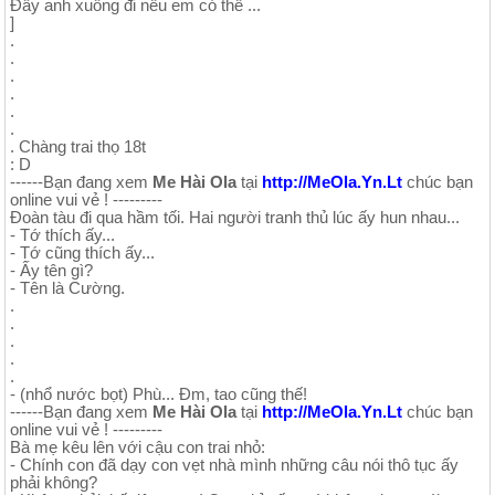
Đẩy anh xuống đi nếu em có thể ...
]
.
.
.
.
.
.
. Chàng trai thọ 18t
: D
------Bạn đang xem
Me Hài Ola
tại
http://MeOla.Yn.Lt
chúc bạn
online vui vẻ ! ---------
Đoàn tàu đi qua hầm tối. Hai người tranh thủ lúc ấy hun nhau...
- Tớ thích ấy...
- Tớ cũng thích ấy...
- Ấy tên gì?
- Tên là Cường.
.
.
.
.
.
- (nhổ nước bọt) Phù... Đm, tao cũng thế!
------Bạn đang xem
Me Hài Ola
tại
http://MeOla.Yn.Lt
chúc bạn
online vui vẻ ! ---------
Bà mẹ kêu lên với cậu con trai nhỏ:
- Chính con đã dạy con vẹt nhà mình những câu nói thô tục ấy
phải không?