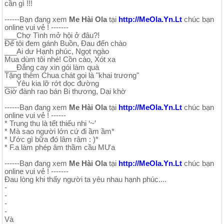
cần gì !!!
------Bạn đang xem
Me Hài Ola
tại
http://MeOla.Yn.Lt
chúc bạn
online vui vẻ ! -------
___Chợ Tình mở hội ở đâu?!
Để tôi đem gánh Buồn, Đau đến chào
___Ai dư Hạnh phúc, Ngọt ngào
Mua dùm tôi nhé! Cồn cào, Xót xa
___Đắng cay xin gói làm quà
Tặng thêm Chua chát gọi là "khai trương"
___Yêu kia lỡ rớt dọc đường
Giờ đành rao bán Bi thương, Dại khờ
------Bạn đang xem
Me Hài Ola
tại
http://MeOla.Yn.Lt
chúc bạn
online vui vẻ ! ------
* Trung thu là tết thiếu nhi ‘~’
* Mà sao người lớn cứ đi ầm ầm*
* Ước gì bữa đó lâm râm : )*
* F.a làm phép âm thầm cầu MƯa
------Bạn đang xem
Me Hài Ola
tại
http://MeOla.Yn.Lt
chúc bạn
online vui vẻ ! -------
Đau lòng khi thấy người ta yêu nhau hạnh phúc....
-
-
-
-
Và