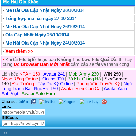
Me Hài Ola Khác
•
Me Hài Ola Cập Nhật Ngày 28/10/2014
•
Tổng hợp me hài ngày 27-10-2014
•
Me Hài Ola Cập Nhật Ngày 26/10/2014
•
Ola Cập Nhật Ngày 25/10/2014
•
Me Hài Ola Cập Nhật Ngày 24/10/2014
•
Xem thêm >>
•
Khi tải
File
bị lỗi hoặc báo
Không Thể Lưu File Quá Dài
thì hãy
dùng
Uc Browser Bản Mới Nhất
đảm bảo sẽ tải về thành công
Liên kết:
KPAH 150
|
Avatar 241
|
Mobi Army 230
|
IWIN 290
|
Ngọc Rồng Online
|
iOnline 300
|
Bá Khí Giang Hồ
|
SkyGarden
140
|
Đại Tướng
|
Tây Du Ký Online
|
Phong Vân Truyền Kỳ
|
Ngũ
Long Tranh Bá
|
Ngũ Đế 150
|
Avatar Siêu Câu Cá
|
Avatar Auto
Anh Việt
|
Avatar Auto Farm
Chia sẻ:
SMS
Link:
BBCode:
↑↑