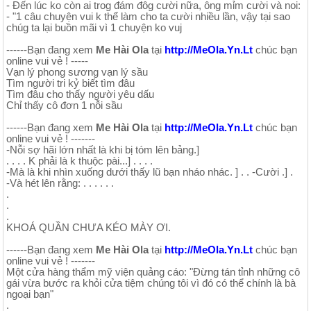
- Đến lúc ko còn ai trog đám đôg cười nữa, ông mỉm cười và noi:
- "1 câu chuyện vui k thể làm cho ta cười nhiều lần, vậy tại sao
chúg ta lại buồn mãi vì 1 chuyện ko vuj
------Bạn đang xem
Me Hài Ola
tại
http://MeOla.Yn.Lt
chúc bạn
online vui vẻ ! -----
Vạn lý phong sương vạn lý sầu
Tìm người tri kỷ biết tìm đâu
Tìm đâu cho thấy người yêu dấu
Chỉ thấy cô đơn 1 nỗi sầu
------Bạn đang xem
Me Hài Ola
tại
http://MeOla.Yn.Lt
chúc bạn
online vui vẻ ! -------
-Nỗi sợ hãi lớn nhất là khi bị tóm lên bảng.]
. . . . K phải là k thuộc pài...] . . . .
-Mà là khi nhìn xuống dưới thấy lũ bạn nháo nhác. ] . . -Cười .] .
-Và hét lên rằng: . . . . . .
.
.
.
KHOÁ QUẦN CHƯA KÉO MÀY ƠI.
------Bạn đang xem
Me Hài Ola
tại
http://MeOla.Yn.Lt
chúc bạn
online vui vẻ ! -------
Một cửa hàng thẩm mỹ viện quảng cáo: "Đừng tán tỉnh những cô
gái vừa bước ra khỏi cửa tiệm chúng tôi vì đó có thể chính là bà
ngoại bạn"
.