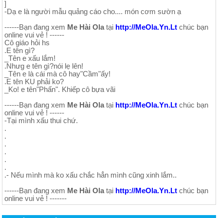
]
-Dạ e là người mẫu quảng cáo cho.... món cơm sườn ạ
------Bạn đang xem
Me Hài Ola
tại
http://MeOla.Yn.Lt
chúc bạn
online vui vẻ ! ------
Cô giáo hỏi hs
.E tên gì?
_Tên e xấu lắm!
.Nhưg e tên gì?nói lẹ lên!
_Tên e là cái mà cô hay"Cầm"ấy!
.E tên KU phải ko?
_Ko! e tên"Phấn". Khiếp cô bựa vãi
------Bạn đang xem
Me Hài Ola
tại
http://MeOla.Yn.Lt
chúc bạn
online vui vẻ ! ------
-Tại mình xấu thui chứ.
.
.
.
.
.
.
.- Nếu mình mà ko xấu chắc hẳn mình cũng xinh lắm..
------Bạn đang xem
Me Hài Ola
tại
http://MeOla.Yn.Lt
chúc bạn
online vui vẻ ! -------