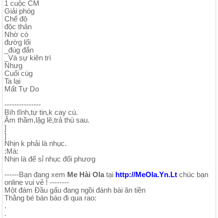
1 cuộc CM
Giải phóg
Chế độ
độc thân
Nhờ có
đườg lối
_đúg đắn
_Và sự kiên trì
Nhưg
Cuối cùg
Ta lại
Mất Tự Do
---------------
Bìh tĩnh,tự tin,k cay cú.
Âm thầm,lặg lẽ,trả thù sau.
]
]
Nhịn k phải là nhục.
:Mà:
Nhịn là để sỉ nhục đối phươg
------Bạn đang xem
Me Hài Ola
tại
http://MeOla.Yn.Lt
chúc bạn
online vui vẻ ! --------
Một đám Đầu gấu đang ngồi đánh bài ăn tiền
Thằng bé bán báo đi qua rao:
.
.