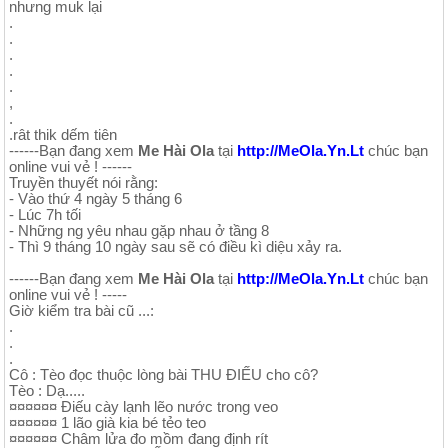
nhưng muk lại
.
.
.
.
.
,
.
.rât thik dếm tiên
------Bạn đang xem
Me Hài Ola
tại
http://MeOla.Yn.Lt
chúc bạn
online vui vẻ ! ------
Truyền thuyết nói rằng:
- Vào thứ 4 ngày 5 tháng 6
- Lúc 7h tối
- Những ng yêu nhau gặp nhau ở tầng 8
- Thì 9 tháng 10 ngày sau sẽ có điều kì diệu xảy ra.
------Bạn đang xem
Me Hài Ola
tại
http://MeOla.Yn.Lt
chúc bạn
online vui vẻ ! -----
Giờ kiểm tra bài cũ ...:
.
.
.
Cô : Tèo đọc thuộc lòng bài THU ĐIẾU cho cô?
Tèo : Dạ.....
¤¤¤¤¤¤ Điếu cày lạnh lẽo nước trong veo
¤¤¤¤¤¤ 1 lão già kia bé tẻo teo
¤¤¤¤¤¤ Châm lửa đo mồm đang định rít