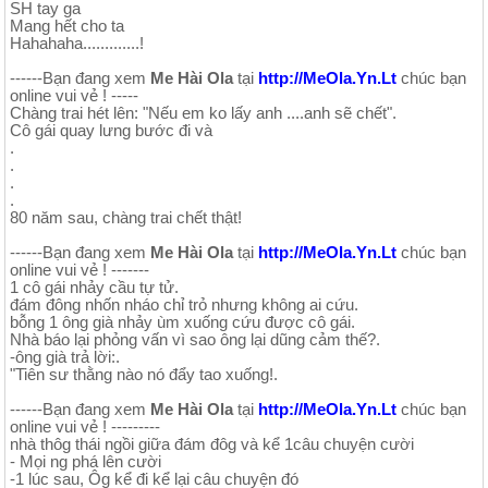
SH tay ga
Mang hết cho ta
Hahahaha.............!
------Bạn đang xem
Me Hài Ola
tại
http://MeOla.Yn.Lt
chúc bạn
online vui vẻ ! -----
Chàng trai hét lên: "Nếu em ko lấy anh ....anh sẽ chết".
Cô gái quay lưng bước đi và
.
.
.
.
80 năm sau, chàng trai chết thật!
------Bạn đang xem
Me Hài Ola
tại
http://MeOla.Yn.Lt
chúc bạn
online vui vẻ ! -------
1 cô gái nhảy cầu tự tử.
đám đông nhốn nháo chỉ trỏ nhưng không ai cứu.
bỗng 1 ông già nhảy ùm xuống cứu được cô gái.
Nhà báo lại phỏng vấn vì sao ông lại dũng cảm thế?.
-ông già trả lời:.
"Tiên sư thằng nào nó đẩy tao xuống!.
------Bạn đang xem
Me Hài Ola
tại
http://MeOla.Yn.Lt
chúc bạn
online vui vẻ ! ---------
nhà thôg thái ngồi giữa đám đôg và kể 1câu chuyện cười
- Mọi ng phá lên cười
-1 lúc sau, Ôg kể đi kể lại câu chuyện đó