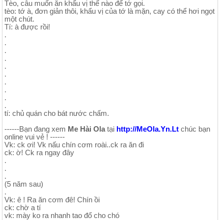
Tèo, câu muốn ăn khẩu vị thế nào để tớ gọi.
tèo: tớ à, đơn giản thôi, khẩu vị của tớ là mặn, cay có thể hơi ngọt
một chút.
Tí: à được rồi!
.
.
.
.
.
.
.
.
.
.
tí: chủ quán cho bát nước chấm.
------Bạn đang xem
Me Hài Ola
tại
http://MeOla.Yn.Lt
chúc bạn
online vui vẻ ! ------
Vk: ck ơi! Vk nấu chín cơm roài..ck ra ăn đi
ck: ờ! Ck ra ngay đây
.
.
.
(5 năm sau)
.
Vk: ê ! Ra ăn cơm đê! Chín ồi
ck: chờ a tí
vk: mày ko ra nhanh tao đổ cho chó