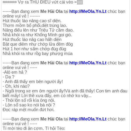
¤¤¤¤¤¤ Vợ ra THU ĐIẾU vứt cái vèo =]]]]]
------Bạn đang xem
Me Hài Ola
tại
http://MeOla.Yn.Lt
chúc bạn
online vui vẻ ! -------
Hút thuốc lào nâng cao sĩ diện.
Thơm mồm bổ phổi,diệt trùng lao.
Nâng điếu lên như Triệu Tử cầm đao.
Nhả khói ra như Khổng Minh gọi gió.
Hút thuốc lào nâg cao hãh diện
Bật que diêm như chớp lửa đêm đôg
Hút 1 hơi như sấm chớp đùg đùg
Nhả khói ra như rồg bay phượg múa
------Bạn đang xem
Me Hài Ola
tại
http://MeOla.Yn.Lt
chúc bạn
online vui vẻ ! -----
-Alô em hả ?
- Dạ ?
- Anh đã thấy em bên người ấy!
- Oh, khi nào?
- Ngối trong xe em ôm người ấy!Và anh đã thấy! Con tim anh đau
biết mấy! Lời thề xưa đấy, em có nhớ ko vậy...
- Thôi lộn số rối kìa ông nội.
- Lộn số sao ko nói bà nội ?
Đọc ráp mệt muốn đứt hơi.
------Bạn đang xem
Me Hài Ola
tại
http://MeOla.Yn.Lt
chúc bạn
online vui vẻ ! -----
Tí mời tèo đi ăn cơm. Tí hỏi Tèo: