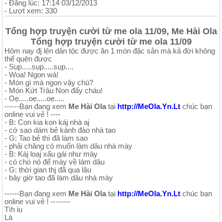
- Đăng lúc: 17:14 03/12/2013
- Lượt xem: 330
Tổng hợp truyện cười từ me ola 11/09, Me Hài Ola
Tổng hợp truyện cười từ me ola 11/09
Hôm nay đj lên dân tộc được ăn 1 món đặc sản mà kả đời không
thể quên được
- Sụp.....sụp.....sụp....
- Woa! Ngon wá!
- Món gì mà ngon vậy chú?
- Món Kứt Trâu Non đấy cháu!
- Oẹ.....oẹ.....oẹ.....
------Bạn đang xem
Me Hài Ola
tại
http://MeOla.Yn.Lt
chúc bạn
online vui vẻ ! ----
- B: Con kia kon káj nhà aj
- cớ sao dám bẻ kành đào nhà tao
- G: Tao bẻ thì đã làm sao
- phải chăng có muốn làm dâu nhà mày
- B: Káj loạj xấu gái như mày
- có chó nó để mày về làm dâu
- G: thời gian thj đã qua lâu
- bây giờ tao đã làm dâu nhà mày
------Bạn đang xem
Me Hài Ola
tại
http://MeOla.Yn.Lt
chúc bạn
online vui vẻ ! --------
Tìh iu
Là