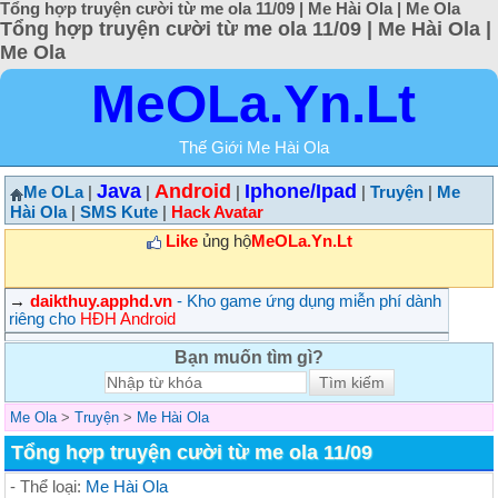
Tổng hợp truyện cười từ me ola 11/09 | Me Hài Ola | Me Ola
Tổng hợp truyện cười từ me ola 11/09 | Me Hài Ola |
Me Ola
MeOLa.Yn.Lt
Thế Giới Me Hài Ola
Java
Android
Iphone/Ipad
Me OLa
|
|
|
|
Truyện
|
Me
Hài Ola
|
SMS Kute
|
Hack Avatar
Like
ủng hộ
MeOLa.Yn.Lt
→
daikthuy.apphd.vn
- Kho game ứng dụng miễn phí dành
riêng cho
HĐH Android
Bạn muốn tìm gì?
Me Ola
>
Truyện
>
Me Hài Ola
Tổng hợp truyện cười từ me ola 11/09
- Thể loại:
Me Hài Ola