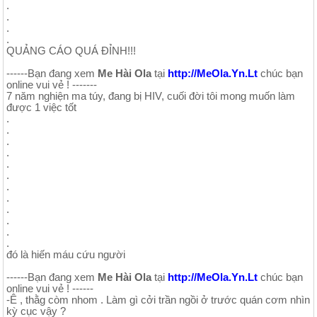
.
.
.
.
QUẢNG CÁO QUÁ ĐỈNH!!!
------Bạn đang xem
Me Hài Ola
tại
http://MeOla.Yn.Lt
chúc bạn
online vui vẻ ! -------
7 năm nghiện ma túy, đang bị HIV, cuối đời tôi mong muốn làm
được 1 việc tốt
.
.
.
.
.
.
.
.
.
.
.
.
đó là hiến máu cứu người
------Bạn đang xem
Me Hài Ola
tại
http://MeOla.Yn.Lt
chúc bạn
online vui vẻ ! ------
-Ê , thằg còm nhom . Làm gì cởi trần ngồi ở trước quán cơm nhìn
kỳ cục vậy ?