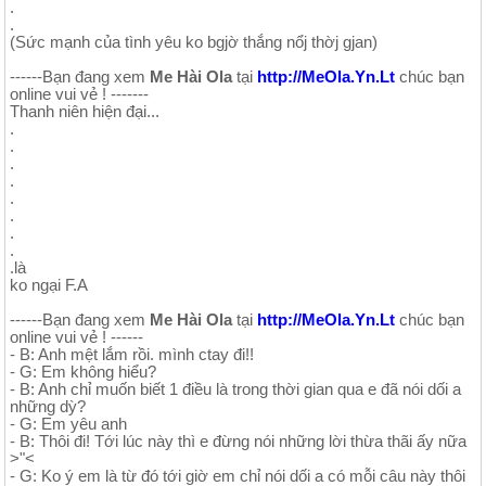
.
.
(Sức mạnh của tình yêu ko bgjờ thắng nổj thờj gjan)
------Bạn đang xem
Me Hài Ola
tại
http://MeOla.Yn.Lt
chúc bạn
online vui vẻ ! -------
Thanh niên hiện đại...
.
.
.
.
.
.
.
.
.là
ko ngại F.A
------Bạn đang xem
Me Hài Ola
tại
http://MeOla.Yn.Lt
chúc bạn
online vui vẻ ! ------
- B: Anh mệt lắm rồi. mình ctay đi!!
- G: Em không hiểu?
- B: Anh chỉ muốn biết 1 điều là trong thời gian qua e đã nói dối a
những dỳ?
- G: Em yêu anh
- B: Thôi đi! Tới lúc này thì e đừng nói những lời thừa thãi ấy nữa
>"<
- G: Ko ý em là từ đó tới giờ em chỉ nói dối a có mỗi câu này thôi