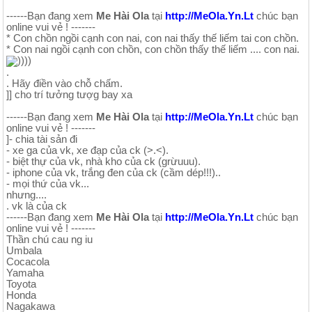
------Bạn đang xem
Me Hài Ola
tại
http://MeOla.Yn.Lt
chúc bạn
online vui vẻ ! -------
* Con chồn ngồi cạnh con nai, con nai thấy thế liếm tai con chồn.
* Con nai ngồi cạnh con chồn, con chồn thấy thế liếm .... con nai.
))))
.
. Hãy điền vào chỗ chấm.
]] cho trí tưởng tượg bay xa
------Bạn đang xem
Me Hài Ola
tại
http://MeOla.Yn.Lt
chúc bạn
online vui vẻ ! -------
⁭⁮⁭⁮⁭⁮⁭⁮⁭]- chia tài sản đi
- xe ga của vk, xe đạp của ck (>.<).
- biệt thự của vk, nhà kho của ck (grừuuu).
- iphone của vk, trắng đen của ck (cầm dép!!!)..
- mọi thứ của vk...
nhưng....
. vk là của ck
------Bạn đang xem
Me Hài Ola
tại
http://MeOla.Yn.Lt
chúc bạn
online vui vẻ ! -------
Thần chú cau ng iu
Umbala
Cocacola
Yamaha
Toyota
Honda
Nagakawa