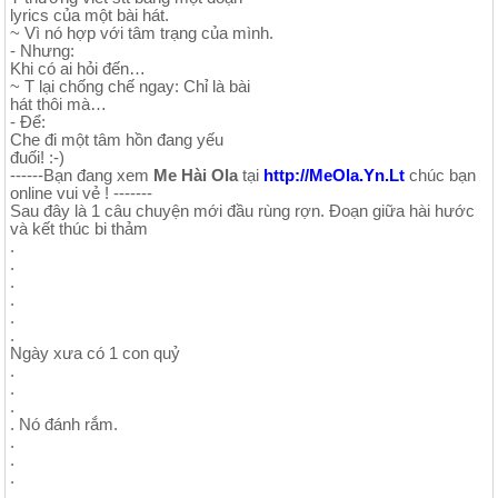
lyrics của một bài hát.
~ Vì nó hợp với tâm trạng của mình.
- Nhưng:
Khi có ai hỏi đến…
~ T lại chống chế ngay: Chỉ là bài
hát thôi mà…
- Để:
Che đi một tâm hồn đang yếu
đuối! :-)
------Bạn đang xem
Me Hài Ola
tại
http://MeOla.Yn.Lt
chúc bạn
online vui vẻ ! -------
Sau đây là 1 câu chuyện mới đầu rùng rợn. Đoạn giữa hài hước
và kết thúc bi thảm
.
.
.
.
.
.
Ngày xưa có 1 con quỷ
.
.
.
. Nó đánh rắm.
.
.
.
.