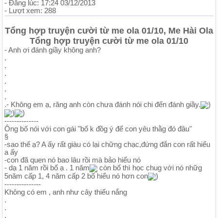
- Đăng lúc: 17:24 03/12/2013
- Lượt xem: 288
Tổng hợp truyện cười từ me ola 01/10, Me Hài Ola
Tổng hợp truyện cười từ me ola 01/10
- Anh ơi đánh giầy không anh?
.
.
.
.
.
.
.- Không em ạ, răng anh còn chưa đánh nói chi đến đánh giầy.
)
)
)
--------------
Ông bố nói với con gái "bố k đồg ý để con yêu thằg đó đâu"
§
-sao thế ạ? A ấy rất giàu có lại chững chạc,đứng đắn con rất hiểu
a ấy
-con đã quen nó bao lâu rồi mà bảo hiểu nó
- dạ 1 năm rồi bố ạ . 1 năm
còn bố thì học chug với nó nhữg
5năm cấp 1, 4 năm cấp 2 bố hiểu nó hơn con
)
---------------
Không có em , anh như cây thiếu nắng
.
.
.