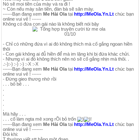
Nó sẽ moi tiền của mày và ra đi !
~ Còn nếu mày săn tiền, đàn bà sẽ săn mày.
------Bạn đang xem
Me Hài Ola
tại
http://MeOla.Yn.Lt
chúc bạn
online vui vẻ ! ------
Không có đứa con gái nào là không biết nói bậy
- Chỉ có những đứa vì ai đó không thích mà cố gắng ngoan hiền
thôi
- Con gái không ai đủ̉ hiền để̉ mà im lặng khi bị đứa khác chửi.
- Nhưng vì ai đó không thích nên nó sẽ cố gắng nhịn mà thôi. .
.:-):-) :-) :-) :-X :-X
------Bạn đang xem
Me Hài Ola
tại
http://MeOla.Yn.Lt
chúc bạn
online vui vẻ ! ------
- Đừng gieo thươg nhớ rồi
. . . bỏ bê . . .
.
.
.
.
.
Mà hãy . . .
. . . cố làm ngta mê xong rỒi bỏ trốn
)
)!
------Bạn đang xem
Me Hài Ola
tại
http://MeOla.Yn.Lt
chúc bạn
online vui vẻ ! -------
Đôi khi:
T thường viết stt bằng một đoạn