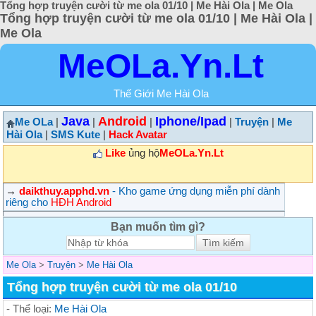
Tổng hợp truyện cười từ me ola 01/10 | Me Hài Ola | Me Ola
Tổng hợp truyện cười từ me ola 01/10 | Me Hài Ola |
Me Ola
MeOLa.Yn.Lt
Thế Giới Me Hài Ola
Java
Android
Iphone/Ipad
Me OLa
|
|
|
|
Truyện
|
Me
Hài Ola
|
SMS Kute
|
Hack Avatar
Like
ủng hộ
MeOLa.Yn.Lt
→
daikthuy.apphd.vn
- Kho game ứng dụng miễn phí dành
riêng cho
HĐH Android
Bạn muốn tìm gì?
Me Ola
>
Truyện
>
Me Hài Ola
Tổng hợp truyện cười từ me ola 01/10
- Thể loại:
Me Hài Ola