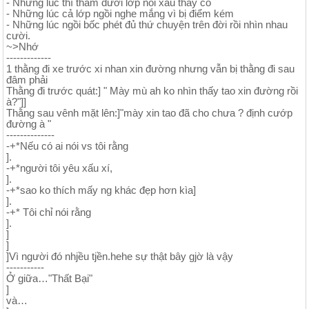
- Những lúc thì thầm dưới lớp nói xấu thầy cô
- Những lúc cả lớp ngồi nghe mắng vì bị điểm kém
- Những lúc ngồi bốc phét đủ thứ chuyện trên đời rồi nhìn nhau
cười.
~>Nhớ
-------------
1 thằng đi xe trước xi nhan xin đường nhưng vẫn bị thằng đi sau
đâm phải
Thằng đi trước quát:] " Mày mù ah ko nhìn thấy tao xin đường rồi
à?"]]
Thằng sau vênh mặt lên:]"mày xin tao đã cho chưa ? định cướp
đường à "
--------------
-+*Nếu có ai nói vs tôi rằng
].
-+*người tôi yêu xấu xí,
].
-+*sao ko thích mấy ng khác đẹp hơn kìa]
].
-+* Tôi chỉ nói rằng
].
]
]
]Vì người đó nhjều tjền.hehe sự thật bây gjờ là vậy
-----------
Ở giữa…"Thất Bại"
]
và…