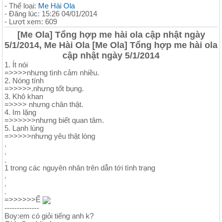
- Thể loại:
Me Hài Ola
- Đăng lúc: 15:26 04/01/2014
- Lượt xem: 609
[Me Ola] Tổng hợp me hài ola cập nhật ngày
5/1/2014, Me Hài Ola [Me Ola] Tổng hợp me hài ola
cập nhật ngày 5/1/2014
1. Ít nói
=>>>>nhưng tình cảm nhiều.
2. Nóng tính
=>>>>>.nhưng tốt bụng.
3. Khô khan
=>>>> nhưng chân thật.
4. Im lặng
=>>>>>>nhưng biết quan tâm.
5. Lạnh lùng
=>>>>>nhưng yêu thật lòng
.
.
.
1 trong các nguyên nhân trên dẫn tới tình trạng
.
.
.
=>>>>>>Ế
--------------
Boy:em có giỏi tiếng anh k?