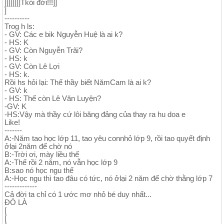
]]]]]]]]Tkói đời!!!]]
]
----------
⁮⁮⁯⁯Trog h ls:
- GV: Các e bik Nguyễn Huệ là ai k?
- HS: K
- GV: Còn Nguyễn Trãi?
- HS: k
- GV: Còn Lê Lợi
- HS: k.
Rồi hs hỏi lại: Thế thầy biết NămCam là ai k?
- GV: k
- HS: Thế còn Lê Văn Luyện?
-GV: K
-HS:Vậy mà thầy cứ lôi băng đảng của thay ra hu doa e
Like!
-------
A:-Năm tao học lớp 11, tao yêu connhỏ lớp 9, rồi tao quyết định
ởlại 2năm để chờ nó
B:-Trời ơi, mày liều thế
A:-Thế rồi 2 năm, nó vẫn học lớp 9
B:sao nó học ngu thế
A:-Học ngu thì tao đâu có tức, nó ởlại 2 năm để chờ thằng lớp 7
-------------
Cả đời ta chỉ có 1 ước mơ nhỏ bé duy nhất...
ĐÓ LÀ
[
[