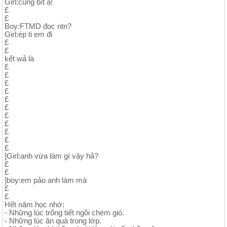
Girl:cũng bít ạ!
£
£
Boy:FTMD đọc ntn?
Girl:ép ti em đi
£
£
kết wả là
£
£
£
£
£
£
£
£
£
£
£
]Girl:anh vừa làm gì vậy hả?
£
£
]boy:em pảo anh làm mà
£
£
Hết năm học nhớ:
- Những lúc trống tiết ngồi chém gió.
- Những lúc ăn quà trong lớp.