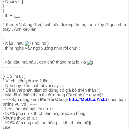
- Nuôi vịt! ]
]
]
=ll=--..__
---------------
1 thím VN đang đi vệ sinh bên đường thì một anh Tây đi qua nhìn
thấy . Anh kêu lên
.
.
- Nâu , nâu
) ( no, no )
. thím nghe vậy ngó xuống nhìn rồi chửi :
.
.
- nâu đâu mà nâu , đen chứ thằng mặt lọ kia
)
---------------
[
[- Đời mà : )
* Vì chỉ sống được 1 lần ...
- Nên hãy diễn thật tốt vai này :-j
* Đã là vai phản diện thì đừng có giả bộ thiên thần :')
- Mà đã là thiên thần thì đừg mag đôi cánh ác quỷ =)* .
------Bạn đang xem
Me Hài Ola
tại
http://MeOLa.Yn.Lt
chúc bạn
online vui vẻ ! -----
Theo các nhà nghiên cứu :
- 9O% phụ nữ k thích đàn ông mặc áo hồng.
Nhưng thực tế là :
- 9O% đàn ông mặc áo hồng.....kthích phụ nữ]]
Like!