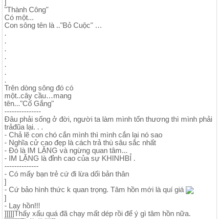
]
"Thành Công"
Có một...
Con sông tên là .."Bỏ Cuộc" …
.
.
.
.
.
.
.
Trên dòng sông đó có
một..cây cầu…mang
tên..."Cố Gắng"
---------------
Đâu phải sống ở đời, người ta làm mình tổn thương thì mình phải
trảđũa lại. . .
- Chả lẽ con chó cắn mình thì mình cắn lại nó sao
- Nghĩa cử cao đẹp là cách trả thù sâu sắc nhất
- Đó là IM LẶNG và ngừng quan tâm...
- IM LẶNG là đỉnh cao của sự KHINHBỈ .
--------------
- Có mấy bạn trẻ cứ đi lừa dối bản thân
]
- Cứ bảo hình thức k quan trọng. Tâm hồn mới là quí giá
]
- Lạy hồn!!!
]]]]]Thấy xấu quá đã chạy mất dép rồi để ý gì tâm hồn nữa.