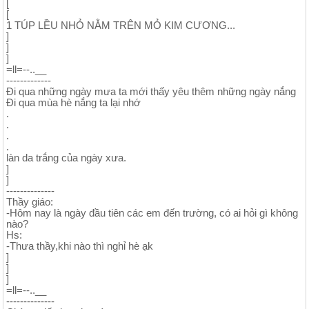
[
[
1 TÚP LỀU NHỎ NẰM TRÊN MỎ KIM CƯƠNG...
]
]
]
=ll=--..__
-------------
Đi qua những ngày mưa ta mới thấy yêu thêm những ngày nắng
Đi qua mùa hè nắng ta lại nhớ
.
.
.
.
làn da trắng của ngày xưa.
]
]
--------------
Thầy giáo:
-Hôm nay là ngày đầu tiên các em đến trường, có ai hỏi gì không
nào?
Hs:
-Thưa thầy,khi nào thì nghỉ hè ạk
]
]
]
=ll=--..__
--------------