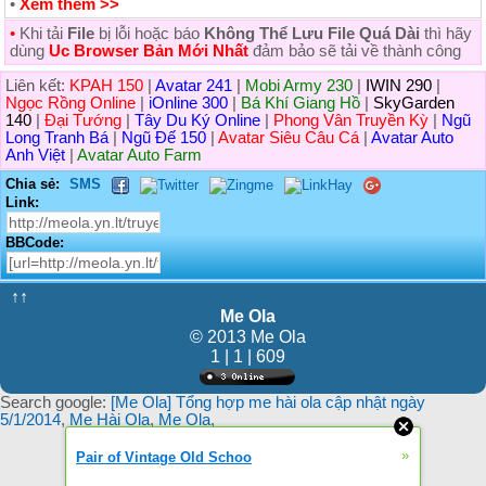
•
Xem thêm >>
•
Khi tải
File
bị lỗi hoặc báo
Không Thể Lưu File Quá Dài
thì hãy
dùng
Uc Browser Bản Mới Nhất
đảm bảo sẽ tải về thành công
Liên kết:
KPAH 150
|
Avatar 241
|
Mobi Army 230
|
IWIN 290
|
Ngọc Rồng Online
|
iOnline 300
|
Bá Khí Giang Hồ
|
SkyGarden
140
|
Đại Tướng
|
Tây Du Ký Online
|
Phong Vân Truyền Kỳ
|
Ngũ
Long Tranh Bá
|
Ngũ Đế 150
|
Avatar Siêu Câu Cá
|
Avatar Auto
Anh Việt
|
Avatar Auto Farm
Chia sẻ:
SMS
Link:
BBCode:
↑↑
Me Ola
© 2013 Me Ola
1 | 1 | 609
Search google:
[Me Ola] Tổng hợp me hài ola cập nhật ngày
5/1/2014
,
Me Hài Ola
,
Me Ola
,
»
Pair of Vintage Old Schoo