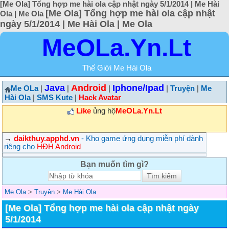
[Me Ola] Tổng hợp me hài ola cập nhật ngày 5/1/2014 | Me Hài
[Me Ola] Tổng hợp me hài ola cập nhật
Ola | Me Ola
ngày 5/1/2014 | Me Hài Ola | Me Ola
MeOLa.Yn.Lt
Thế Giới Me Hài Ola
Java
Android
Iphone/Ipad
Me OLa
|
|
|
|
Truyện
|
Me
Hài Ola
|
SMS Kute
|
Hack Avatar
Like
ủng hộ
MeOLa.Yn.Lt
→
daikthuy.apphd.vn
- Kho game ứng dụng miễn phí dành
riêng cho
HĐH Android
Bạn muốn tìm gì?
Me Ola
>
Truyện
>
Me Hài Ola
[Me Ola] Tổng hợp me hài ola cập nhật ngày
5/1/2014