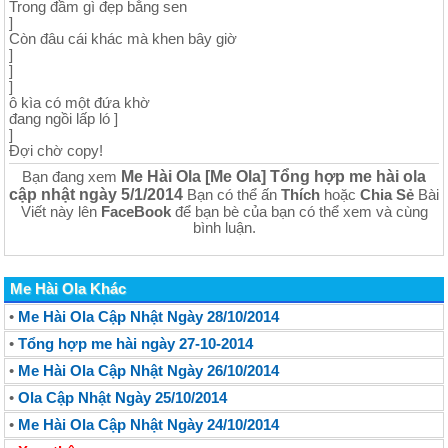
Trong đầm gì đẹp bằng sen
]
Còn đâu cái khác mà khen bây giờ
]
]
]
ô kìa có một đứa khờ
đang ngồi lấp ló ]
]
Đợi chờ copy!
Me Hài Ola [Me Ola] Tổng hợp me hài ola
Bạn đang xem
cập nhật ngày 5/1/2014
Bạn có thể ấn
Thích
hoặc
Chia Sẻ
Bài
Viết này lên
FaceBook
để bạn bè của bạn có thể xem và cùng
bình luận.
Me Hài Ola Khác
•
Me Hài Ola Cập Nhật Ngày 28/10/2014
•
Tổng hợp me hài ngày 27-10-2014
•
Me Hài Ola Cập Nhật Ngày 26/10/2014
•
Ola Cập Nhật Ngày 25/10/2014
•
Me Hài Ola Cập Nhật Ngày 24/10/2014