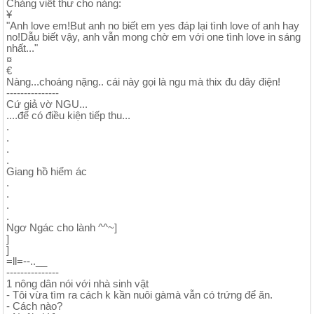
Chàng viết thư cho nàng:
¥
"Anh love em!But anh no biết em yes đáp lại tình love of anh hay
no!Dẫu biết vậy, anh vẫn mong chờ em với one tình love in sáng
nhất..."
¤
€
Nàng...choáng nặng.. cái này gọi là ngu mà thix đu dây điện!
---------------
Cứ giả vờ NGU...
....để có điều kiện tiếp thu...
.
.
.
.
Giang hồ hiểm ác
.
.
.
.
Ngơ Ngác cho lành ^^~]
]
]
=ll=--..__
---------------
1 nông dân nói với nhà sinh vật
- Tôi vừa tìm ra cách k kần nuôi gàmà vẫn có trứng để ăn.
- Cách nào?