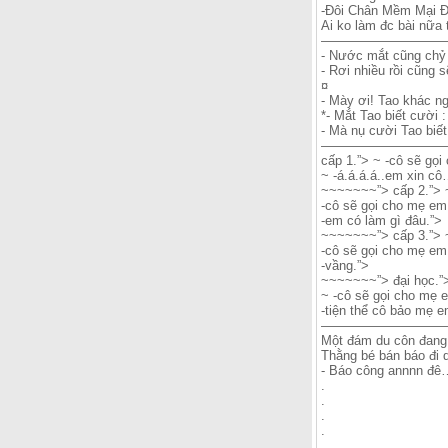
-Đôi Chân Mềm Mại 
Ai ko làm đc bài nữa t
—————————
- Nước mắt cũng chỷ
- Rơi nhiều rồi cũng s
¤
- Mày ơi! Tao khác n
*- Mắt Tao biết cười :
- Mà nụ cười Tao biết
——————————
cấp 1.”> ~ -cô sẽ gọ
~ -á.á.á.á..em xin c
~~~~~~~”> cấp 2.”> 
-cô sẽ gọi cho mẹ em
-em có làm gì đâu.”>
~~~~~~~”> cấp 3.”> 
-cô sẽ gọi cho mẹ em
-vầng.”>
~~~~~~~”> đại học.”
~ -cô sẽ gọi cho mẹ 
-tiện thể cô bảo mẹ e
—————————
Một đám du côn đang
Thằng bé bán báo đi q
- Báo công annnn 
.
.
.
.
.