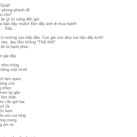
!*Quát*
c phong phanh đi!
o cho*
 ăn gì từ sáng đến giờ.
ai bảo dậy muộn! Đợi đấy anh đi mua bánh!
hé… Ááá…
iến cô nương vào bếp đâu. Con gái con đứa mà hậu đậu kinh!
nào, đau lắm không *Thổi thổi*
 đó là hạnh phúc
n gái đây
nhìn trông
 không một mình
ình làm quen
hông cho
g khen
men lại gần
 làm thân
o cần gút bai
số rồi
uồn hem
ho em vui lòng
rông mong
g em ơi.