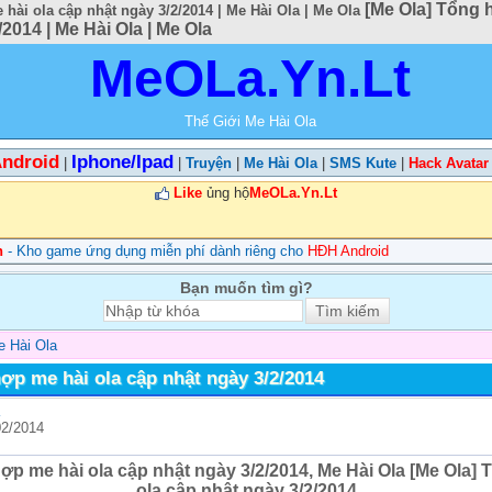
[Me Ola] Tổng 
hài ola cập nhật ngày 3/2/2014 | Me Hài Ola | Me Ola
2014 | Me Hài Ola | Me Ola
MeOLa.Yn.Lt
Thế Giới Me Hài Ola
ndroid
Iphone/Ipad
|
|
Truyện
|
Me Hài Ola
|
SMS Kute
|
Hack Avatar
Like
ủng hộ
MeOLa.Yn.Lt
n
- Kho game ứng dụng miễn phí dành riêng cho
HĐH Android
Bạn muốn tìm gì?
 Hài Ola
ợp me hài ola cập nhật ngày 3/2/2014
02/2014
ợp me hài ola cập nhật ngày 3/2/2014, Me Hài Ola [Me Ola]
ola cập nhật ngày 3/2/2014