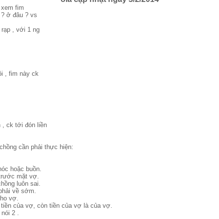
i xem fim
 ? ở đâu ? vs
 rạp , với 1 ng
i , fim này ck
, ck tới đón liền
chồng cần phải thực hiện:
hóc hoặc buồn.
trước mặt vợ.
hồng luôn sai.
 phải về sớm.
cho vợ.
 tiền của vợ, còn tiền của vợ là của vợ.
nói 2 .