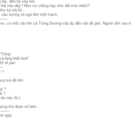
tác, đến tối sếp hỏi:
 thế nào đây? Như vợ chồng hay như đôi tình nhân?”
hư ký trả lời.
 vào tường và ngủ liền một mạch.
———
nọ, có một cậu tên Lê Trùng Dương cậu ấy đấu vật rất giỏi. Người đời sau t
 Trùng
cả làng thất kinh”
hĩ of pạn
–
é ?
hưa mà đã tlời
gì ?
é ?
âu này rồi )
ưng thủ đoạn vô biên
——-
hế ngọt