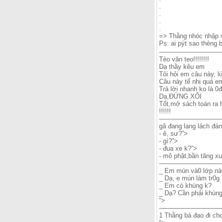
.
.
.
.
=> Thằng nhóc nhập v
Ps: ai pýt sao thèng
——————————
Tèo văn teo!!!!!!!!
Dạ thầy kêu em
Tôi hỏi em câu này, 
Câu này tế nhị quá em
Trả lời nhanh ko là 0đ
Dạ,ĐỨNG XỐI
Tốt,mở sách toán ra
!!!!!!
—————————
gã đang lạng lách đán
- ê, sư?”>
- gì?”>
- đua xe k?”>
- mô phật,bần tăng x
——————————
_ Em mún và0 lớp nà
_ Dạ, e mún làm tr0g
_ Em có khùng k?
_ Dạ? Cần phải khùng
“>
——————————
1 Thằng bá đạo đi ch