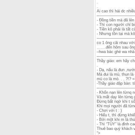
.
.
Ai cao thì hái dc nhiề
——————————
- Đồng tiền mà đã lên
- Thì con người chỉ b
- Tiền kô phải là tất c
- Nhưng tồn tại mà kô 
—————————
co 1 ông cãi nhau vớ
…….đến hôm sau ông
–hwa bác ghé wa nhà c
——————————
Thầy giáo: em hãy ch
.
- Dạ, nấu là đun ,nướn
Mà đui là mù, thun là c
mù co là mò. . . ?!? 
-Thầy giáo đập bàn: tô
——————————
- Khốn nạn lên từnq n
Và mất dạy lên từnq 
Đừnq bất nqờ khi t số
Khi mọi người đã từnq
- Chơi với t : )
- Hiểu t, thì đừng khiế
- Bởi một khi m là th
- Thì “TÙY” là đỉnh ca
Thuê bao quý khách 
“>