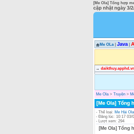
[Me Ola] Tổng hợp me 
cập nhật ngày 3/2/
Java
A
Me OLa
|
|
→
daikthuy.apphd.v
Me Ola
>
Truyện
>
Me
[Me Ola] Tổng h
- Thể loại:
Me Hài Ola
- Đăng lúc: 10:17 03/
- Lượt xem: 294
[Me Ola] Tổng h