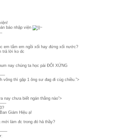
iện!
 bán báo nhập viện
))~
-
lúc em tắm em ngồi xối hay đứng xối nước?
 trả lời ko dc
 hum nay chúng ta học pài ĐỐI XỨNG
——
h võng thì gặp 1 ông sư đag đi cùg chiều.”>
ưa nay chưa biết ngán thằng nào”>
—-
0?
 Ban Giám Hiệu ạ!
 mới làm đc trong đó hả thầy?
—–
ợ: