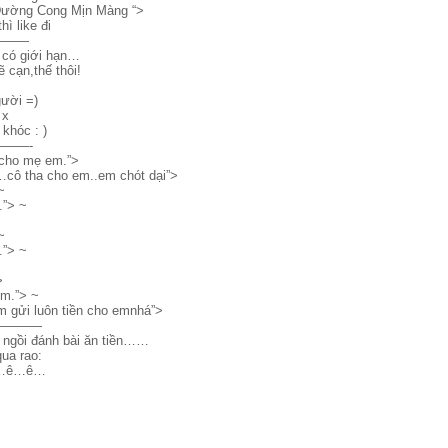
Đường Cong Mịn Màng “>
hì like đi
———
 có giới hạn…
ẽ cạn,thế thôi!
gười =)
 x
 khóc : )
——-
i cho mẹ em.”>
ô…cô tha cho em..em chót dại”>
~
.”> ~
~
.”> ~
>
em.”> ~
m gửi luôn tiền cho emnhá”>
————
 ngồi đánh bài ăn tiền……
ua rao:
đê…ê…ê…