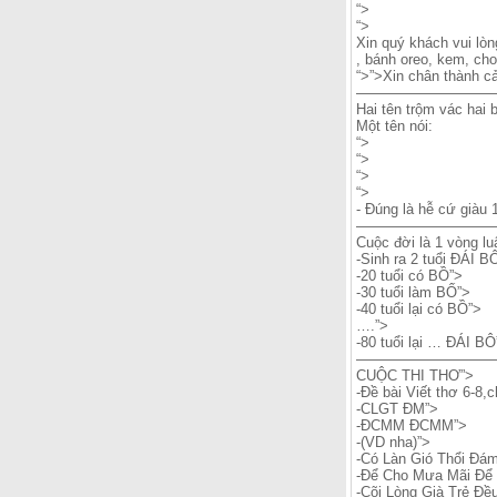
“>
“>
Xin quý khách vui lò
, bánh oreo, kem, ch
“>”>Xin chân thành c
——————————
Hai tên trộm vác hai b
Một tên nói:
“>
“>
“>
“>
- Đúng là hễ cứ giàu 
—————————
Cuộc đời là 1 vòng lu
-Sinh ra 2 tuổi ĐÁI B
-20 tuổi có BỒ”>
-30 tuổi làm BỐ”>
-40 tuổi lại có BỒ”>
….”>
-80 tuổi lại … ĐÁI BÔ
——————————
CUỘC THI THƠ”>
-Đề bài Viết thơ 6-8,
-CLGT ĐM”>
-ĐCMM ĐCMM”>
-(VD nha)”>
-Có Làn Gió Thổi Đá
-Để Cho Mưa Mãi Để
-Cõi Lòng Già Trẻ Đề