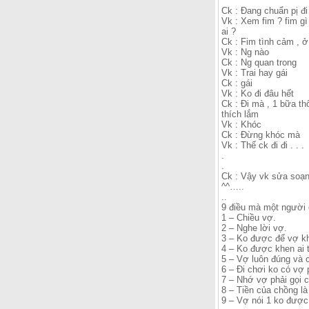
Ck : Đang chuẩn pị đ
Vk : Xem fim ? fim gì
ai ?
Ck : Fim tình cảm , ở
Vk : Ng nào
Ck : Ng quan trong
Vk : Trai hay gái
Ck : gái
Vk : Ko đi đâu hết
Ck : Đi mà , 1 bữa thô
thích lắm
Vk : Khóc
Ck : Đừng khóc mà
Vk : Thế ck đi đi . . .
.
.
Ck : Vậy vk sửa soạn 
^^…..
..
9 điều mà một người 
1 – Chiều vợ.
2 – Nghe lời vợ.
3 – Ko được để vợ k
4 – Ko được khen ai 
5 – Vợ luôn đúng và c
6 – Đi chơi ko có vợ
7 – Nhớ vợ phải gọi 
8 – Tiền của chồng là
9 – Vợ nói 1 ko được 