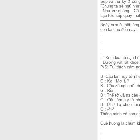
Sếp và thư ký đi công 
“Chúng ta sẽ ngủ như
- Như vợ chồng – Cô t
Lập tức sếp quay mặt
—————————
Ngày xưa ở một làng 
còn lại cho đến nay :
.
.
.
.
.
. ” Xóm kia có cậu Lê
. Dương vật rất khỏe 
P/S: Tui thích cảm ng
——————————
B :Cậu làm n.y tớ nh
G : Ko ! Mơ à ?
B : Cậu đã nghe rõ c
G : Rồi !
B : Thế tớ đã ns câu 
G : Cậu làm n.y tớ nh
B : Ừh ! Tớ chờ mãi c
G : @@
Thông minh có hạn nh
——————————
Quê huong la chùm k
.
.
.