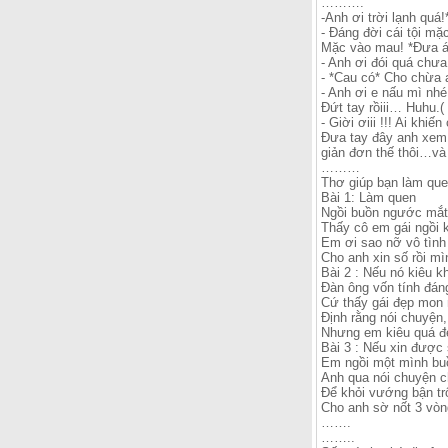
……….
-Anh ơi trời lạnh quá
- Đáng đời cái tội mặ
Mặc vào mau! *Đưa á
- Anh ơi đói quá chưa
- *Cau có* Cho chừa 
- Anh ơi e nấu mì n
Đứt tay rồiii… Huhu.(
- Giời ơiii !!! Ai kh
Đưa tay đây anh xem 
giản đơn thế thôi…và
………
Thơ giúp bạn làm que
Bài 1: Làm quen
Ngồi buồn ngước mắt 
Thấy cô em gái ngồi
Em ơi sao nỡ vô tình
Cho anh xin số rồi m
Bài 2 : Nếu nó kiêu k
Đàn ông vốn tính đán
Cứ thấy gái đẹp mon 
Định rằng nói chuyện,
Nhưng em kiêu quá đé
Bài 3 : Nếu xin được 
Em ngồi một mình b
Anh qua nói chuyện c
Để khỏi vướng bận t
Cho anh sờ nốt 3 vòn
…….
……..