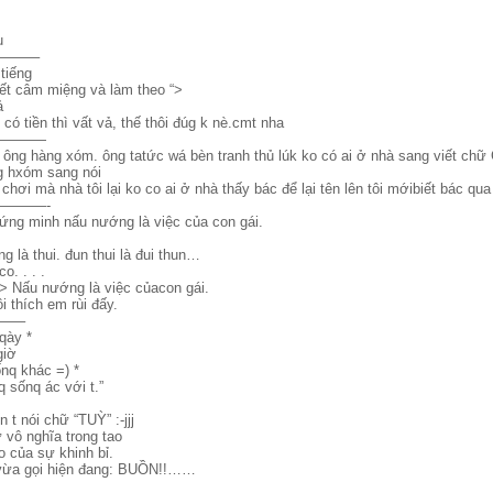
u
——–
 tiếng
iết câm miệng và làm theo “>
ả
có tiền thì vất vả, thế thôi đúg k nè.cmt nha
————
i ông hàng xóm. ông tatức wá bèn tranh thủ lúk ko có ai ở nhà sang viết ch
 hxóm sang nói
hơi mà nhà tôi lại ko co ai ở nhà thấy bác để lại tên lên tôi mớibiết bác qua
———-
ứng minh nấu nướng là việc của con gái.
g là thui. đun thui là đui thun…
o. . . .
=> Nấu nướng là việc củacon gái.
i thích em rùi đấy.
—–
qày *
giờ
nq khác =) *
 sốnq ác với t.”
n t nói chữ “TUỲ” :-jjj
ứ vô nghĩa trong tao
o của sự khinh bỉ.
vừa gọi hiện đang: BUỒN!!……