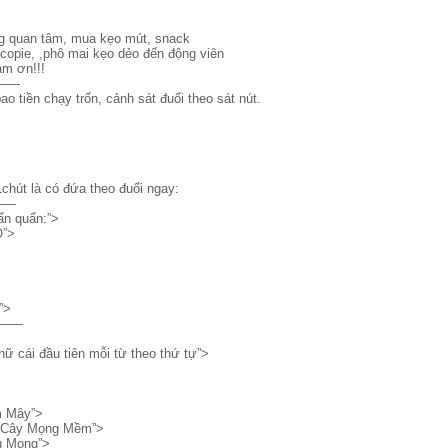
ng quan tâm, mua kẹo mút, snack
ocopie, ,phô mai kẹo dẻo đến động viên
ảm ơn!!!
—-
ao tiền chạy trốn, cảnh sát đuổi theo sát nút.
1chút là có đứa theo đuổi ngay:
——
ẩn quẩn:”>
Ô”>
”>
—–
chữ cái đầu tiên mỗi từ theo thứ tự”>
m Mây”>
 Cây Mọng Mềm”>
u Mong”>