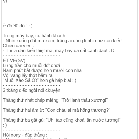
Vì
ở đó 90 độ " : )
- - - - - - - - - - - - - - - - - - - - -
Trong máy bay, cụ hành khách :
- Nhìn xuống đất mà xem, trông ai cũng lí nhí như con kiến!
Chiêu đãi viên :
- Thì là đàn kiến thiệt mà, máy bay đã cất cánh đâu! : D
- - - - - - - - - - - - - - - - - - - - -
ÉT VÊ(SV)
Lưng trần cho muỗi đốt chơi
Năm phút bắt được hơn mười con nha
Vội vàng lấy thớt băm ra
"Muỗi Xào Sả Ớt" hơn gà hấp bia! : )
- - - - - - - - - - - - - - - - - - - - -
3 tkằng điếc ngồi nói ckuyện
Thằng thứ nhất chép miệng: "Trời lạnh thấu xương!"
Thằng thứ hai ậm ừ: "Con cháu ai mà hổng thương?"
Thằng thứ ba gật gù: "Uh, tao cũng khoái ăn nước tương!"
: )
- - - - - - - - - - - - - - - - - - - - -
Hỏi xoay - đáp thẳng :