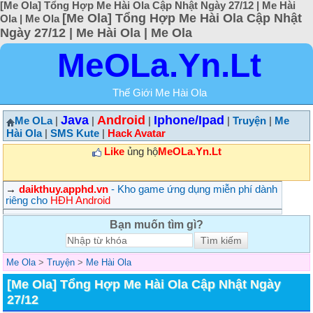
[Me Ola] Tổng Hợp Me Hài Ola Cập Nhật Ngày 27/12 | Me Hài
[Me Ola] Tổng Hợp Me Hài Ola Cập Nhật
Ola | Me Ola
Ngày 27/12 | Me Hài Ola | Me Ola
MeOLa.Yn.Lt
Thế Giới Me Hài Ola
Java
Android
Iphone/Ipad
Me OLa
|
|
|
|
Truyện
|
Me
Hài Ola
|
SMS Kute
|
Hack Avatar
Like
ủng hộ
MeOLa.Yn.Lt
→
daikthuy.apphd.vn
- Kho game ứng dụng miễn phí dành
riêng cho
HĐH Android
Bạn muốn tìm gì?
Me Ola
>
Truyện
>
Me Hài Ola
[Me Ola] Tổng Hợp Me Hài Ola Cập Nhật Ngày
27/12