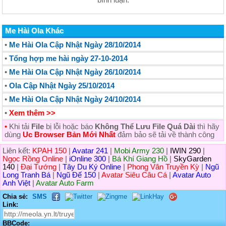
Me Hài Ola Khác
•
Me Hài Ola Cập Nhật Ngày 28/10/2014
•
Tổng hợp me hài ngày 27-10-2014
•
Me Hài Ola Cập Nhật Ngày 26/10/2014
•
Ola Cập Nhật Ngày 25/10/2014
•
Me Hài Ola Cập Nhật Ngày 24/10/2014
•
Xem thêm >>
•
Khi tải
File
bị lỗi hoặc báo
Không Thể Lưu File Quá Dài
thì hãy
dùng
Uc Browser Bản Mới Nhất
đảm bảo sẽ tải về thành công
Liên kết:
KPAH 150
|
Avatar 241
|
Mobi Army 230
|
IWIN 290
|
Ngọc Rồng Online
|
iOnline 300
|
Bá Khí Giang Hồ
|
SkyGarden
140
|
Đại Tướng
|
Tây Du Ký Online
|
Phong Vân Truyền Kỳ
|
Ngũ
Long Tranh Bá
|
Ngũ Đế 150
|
Avatar Siêu Câu Cá
|
Avatar Auto
Anh Việt
|
Avatar Auto Farm
Chia sẻ:
SMS
Link:
BBCode: