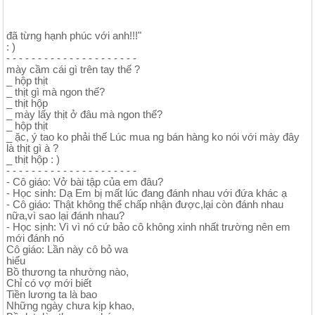
đã từng hạnh phúc với anh!!!"
: )
- - - - - - - - - - - - - - - - - - - - -
mày cầm cái gì trên tay thế ?
_ hộp thịt
_ thịt gì mà ngon thế?
_ thịt hộp
_ mày lấy thịt ở đâu mà ngon thế?
_ hộp thịt
_ ặc, ý tao ko phải thế Lúc mua ng bán hàng ko nói với mày đây
là thịt gì à ?
_ thịt hộp : )
- - - - - - - - - - - - - - - - - - - - -
- Cô giáo: Vở bài tập của em đâu?
- Học sinh: Dạ Em bị mất lúc đang đánh nhau với đứa khác ạ
- Cô giáo: Thật không thể chấp nhận được,lại còn đánh nhau
nữa,vì sao lại đánh nhau?
- Học sịnh: Vì vì nó cứ bảo cô không xinh nhất trường nên em
mới đánh nó
Cô giáo: Lần này cô bỏ wa
hiểu
Bồ thương ta nhường nào,
Chỉ có vợ mới biết
Tiền lương ta là bao
Những ngày chưa kịp khao,