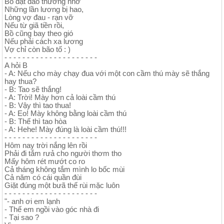
Bồ dạt dào thương nhớ
Những lần lương bị hao,
Lòng vợ đau - rạn vỡ
Nếu từ giã tiền rồi,
Bồ cũng bay theo gió
Nếu phải cách xa lương
Vợ chỉ còn bão tố : )
- - - - - - - - - - - - - - - - - - - - -
A hỏi B
- A: Nếu cho mày chạy đua với một con cầm thú mày sẽ thắng
hay thua?
- B: Tao sẽ thắng!
- A: Trời! Mày hơn cả loài cầm thú
- B: Vậy thì tao thua!
- A: Eo! Mày không bằng loài cầm thú
- B: Thế thì tao hòa
- A: Hehe! Mày đúng là loài cầm thú!!!
- - - - - - - - - - - - - - - - - - - - -
Hôm nay trời nắng lên rồi
Phải đi tắm rưả cho người thơm tho
Mấy hôm rét mướt co ro
Cả tháng không tắm mình lo bốc mùi
Cả năm có cái quần đùi
Giặt đúng một bưã thế rùi mặc luôn
- - - - - - - - - - - - - - - - - - - - -
"- anh ơi em lạnh
- Thế em ngồi vào góc nhà đi
- Tại sao ?