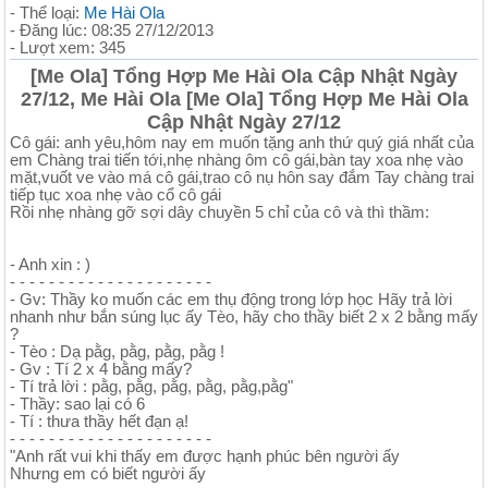
- Thể loại:
Me Hài Ola
- Đăng lúc: 08:35 27/12/2013
- Lượt xem: 345
[Me Ola] Tổng Hợp Me Hài Ola Cập Nhật Ngày
27/12, Me Hài Ola [Me Ola] Tổng Hợp Me Hài Ola
Cập Nhật Ngày 27/12
Cô gái: anh yêu,hôm nay em muốn tặng anh thứ quý giá nhất của
em Chàng trai tiến tới,nhẹ nhàng ôm cô gái,bàn tay xoa nhẹ vào
mặt,vuốt ve vào má cô gái,trao cô nụ hôn say đắm Tay chàng trai
tiếp tục xoa nhẹ vào cổ cô gái
Rồi nhẹ nhàng gỡ sợi dây chuyền 5 chỉ của cô và thì thầm:
- Anh xin : )
- - - - - - - - - - - - - - - - - - - - -
- Gv: Thầy ko muốn các em thụ động trong lớp học Hãy trả lời
nhanh như bắn súng lục ấy Tèo, hãy cho thầy biết 2 x 2 bằng mấy
?
- Tèo : Dạ pằg, pằg, pằg, pằg !
- Gv : Tí 2 x 4 bằng mấy?
- Tí trả lời : pằg, pằg, pằg, pằg, pằg,pằg"
- Thầy: sao lại có 6
- Tí : thưa thầy hết đạn ạ!
- - - - - - - - - - - - - - - - - - - - -
"Anh rất vui khi thấy em được hạnh phúc bên người ấy
Nhưng em có biết người ấy