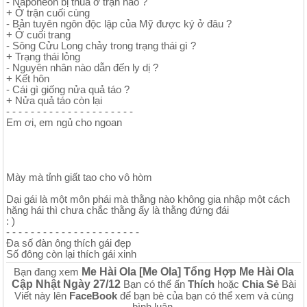
- Naponeon bị thua ở trận nào ?
+ Ở trận cuối cùng
- Bản tuyên ngôn độc lập của Mỹ được ký ở đâu ?
+ Ở cuối trang
- Sông Cửu Long chảy trong trạng thái gì ?
+ Trạng thái lỏng
- Nguyên nhân nào dẫn đến ly dị ?
+ Kết hôn
- Cái gì giống nửa quả táo ?
+ Nửa quả táo còn lại
- - - - - - - - - - - - - - - - - - - - -
Em ơi, em ngủ cho ngoan
Mày mà tỉnh giất tao cho vô hòm
Dại gái là một môn phái mà thằng nào không gia nhập một cách
hăng hái thì chưa chắc thằng ấy là thằng đứng đái
: )
- - - - - - - - - - - - - - - - - - - - - -
Đa số đàn ông thích gái đẹp
Số đông còn lại thích gái xinh
Me Hài Ola [Me Ola] Tổng Hợp Me Hài Ola
Bạn đang xem
Cập Nhật Ngày 27/12
Bạn có thể ấn
Thích
hoặc
Chia Sẻ
Bài
Viết này lên
FaceBook
để bạn bè của bạn có thể xem và cùng
bình luận.