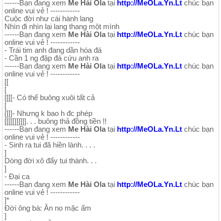
------Bạn đang xem
Me Hài Ola
tại
http://MeOLa.Yn.Lt
chúc bạn
online vui vẻ ! ------------
Cuộc đời như cái hành lang
Nhìn đi nhìn lại lang thang một mình
------Bạn đang xem
Me Hài Ola
tại
http://MeOLa.Yn.Lt
chúc bạn
online vui vẻ ! ------------
- Trái tim anh đang dần hóa đá
- Cần 1 ng đập đá cứu anh ra
------Bạn đang xem
Me Hài Ola
tại
http://MeOLa.Yn.Lt
chúc bạn
online vui vẻ ! ------------
[[
[
[[[[- Có thể buông xuôi tất cả
[
[]]]- Nhưng k bao h đc phép
[[[[[]]]]]]. . . buông thả đồng tiền !!
------Bạn đang xem
Me Hài Ola
tại
http://MeOLa.Yn.Lt
chúc bạn
online vui vẻ ! ------------
- Sinh ra tui đã hiền lành. . . .
]
Dòng đời xô đẩy tui thành. . .
]
- Đại ca
------Bạn đang xem
Me Hài Ola
tại
http://MeOLa.Yn.Lt
chúc bạn
online vui vẻ ! ------------
]*
Đời ông bà: Ăn no mặc ấm
]