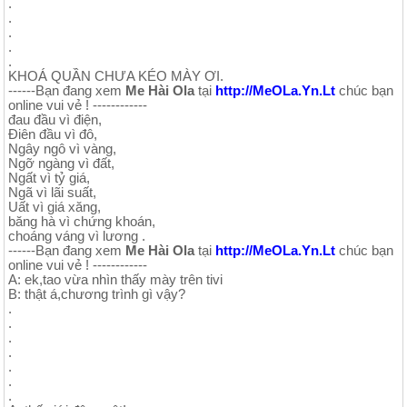
.
.
.
.
.
KHOÁ QUẦN CHƯA KÉO MÀY ƠI.
------Bạn đang xem
Me Hài Ola
tại
http://MeOLa.Yn.Lt
chúc bạn
online vui vẻ ! ------------
đau đầu vì điện,
Điên đầu vì đô,
Ngây ngô vì vàng,
Ngỡ ngàng vì đất,
Ngất vì tỷ giá,
Ngã vì lãi suất,
Uất vì giá xăng,
băng hà vì chứng khoán,
choáng váng vì lương .
------Bạn đang xem
Me Hài Ola
tại
http://MeOLa.Yn.Lt
chúc bạn
online vui vẻ ! ------------
A: ek,tao vừa nhìn thấy mày trên tivi
B: thật á,chương trình gì vậy?
.
.
.
.
.
.
.