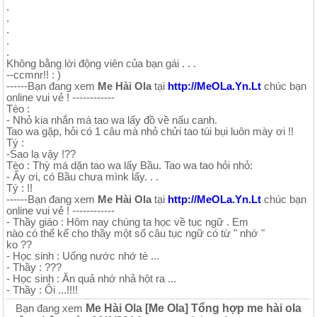
.
.
.
.
.
Không bằng lời động viên của bạn gái . . .
--ccmnr!! : )
------Bạn đang xem
Me Hài Ola
tại
http://MeOLa.Yn.Lt
chúc bạn
online vui vẻ ! ------------
Tèo :
- Nhỏ kia nhắn má tao wa lấy đồ về nấu canh.
Tao wa gặp, hỏi có 1 câu mà nhỏ chửi tao túi bụi luôn mày ơi !!
Tý :
-Sao lạ vậy !??
Tèo : Thỳ má dặn tao wa lấy Bầu. Tao wa tao hỏi nhỏ:
- Ấy ơi, có Bầu chưa mìnk lấy. . .
Tý : !!
------Bạn đang xem
Me Hài Ola
tại
http://MeOLa.Yn.Lt
chúc bạn
online vui vẻ ! ------------
- Thầy giáo : Hôm nay chúng ta học về tục ngữ . Em
nào có thể kể cho thầy một số câu tục ngữ có từ " nhớ "
ko ??
- Học sinh : Uống nước nhớ tè ...
- Thầy : ???
- Học sinh : Ăn quả nhớ nhả hột ra ...
- Thầy : Ôi ...!!!!
Me Hài Ola [Me Ola] Tổng hợp me hài ola
Bạn đang xem