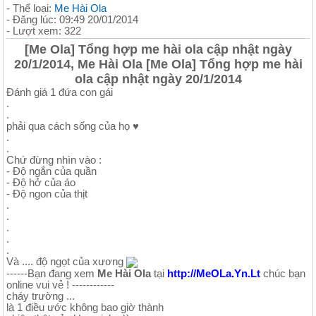
- Thể loại:
Me Hài Ola
- Đăng lúc: 09:49 20/01/2014
- Lượt xem: 322
[Me Ola] Tổng hợp me hài ola cập nhật ngày
20/1/2014, Me Hài Ola [Me Ola] Tổng hợp me hài
ola cập nhật ngày 20/1/2014
Đánh giá 1 đứa con gái
.
.
phải qua cách sống của họ ♥
.
.
Chứ đừng nhìn vào :
- Độ ngắn của quần
- Độ hở của áo
- Độ ngon của thịt
.
.
.
.
.
Và .... độ ngọt của xương
------Bạn đang xem
Me Hài Ola
tại
http://MeOLa.Yn.Lt
chúc bạn
online vui vẻ ! ------------
cháy trường ...
là 1 điều ước không bao giờ thành