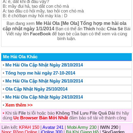
A: ê, dắt khỉ đi đâu vậy?
B: mầy đui hả, tao dắt con chó mà
A: tao đâu có hỏi mầy, tao hỏi con chó mà
B: ê chó!bạn mày hỏi mày kìa : D
Me Hài Ola [Me Ola] Tổng hợp me hài ola
Bạn đang xem
cập nhật ngày 1/1/2014
Bạn có thể ấn
Thích
hoặc
Chia Sẻ
Bài
Viết này lên
FaceBook
để bạn bè của bạn có thể xem và cùng
bình luận.
Me Hài Ola Khác
•
Me Hài Ola Cập Nhật Ngày 28/10/2014
•
Tổng hợp me hài ngày 27-10-2014
•
Me Hài Ola Cập Nhật Ngày 26/10/2014
•
Ola Cập Nhật Ngày 25/10/2014
•
Me Hài Ola Cập Nhật Ngày 24/10/2014
•
Xem thêm >>
•
Khi tải
File
bị lỗi hoặc báo
Không Thể Lưu File Quá Dài
thì hãy
dùng
Uc Browser Bản Mới Nhất
đảm bảo sẽ tải về thành công
Liên kết:
KPAH 150
|
Avatar 241
|
Mobi Army 230
|
IWIN 290
|
Ngọc Rồng Online
|
iOnline 300
|
Bá Khí Giang Hồ
|
SkyGarden