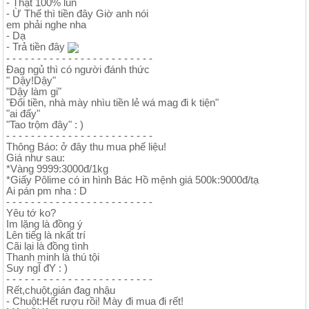
- Thật 100% lun
- Ừ Thế thì tiền đây Giờ anh nói
em phải nghe nha
- Dạ
- Trả tiền đây
- - - - - - - - - - - - - - - - - - - - - - - -
Đag ngủ thì có người đánh thức
" Dậy!Dậy"
"Dậy làm gi"
"Đổi tiền, nhà mày nhìu tiền lẻ wá mag đi k tiện"
"ai đấy"
"Tao trộm đây" : )
- - - - - - - - - - - - - - - - - - - - - - - -
Thông Báo: ở đây thu mua phế liệu!
Giá như sau:
*Vàng 9999:3000đ/1kg
*Giấy Pôlime có in hình Bác Hồ mệnh giá 500k:9000đ/tạ
Ai pán pm nha : D
- - - - - - - - - - - - - - - - - - - - - - - -
Yêu tớ ko?
Im lặng là đồng ý
Lên tiếg là nkất trí
Cãi lại là đồng tình
Thanh minh là thú tội
Suy ngĨ đY : )
- - - - - - - - - - - - - - - - - - - - - - - -
Rết,chuột,gián đag nhậu
- Chuột:Hết rượu rồi! Mày đi mua đi rết!