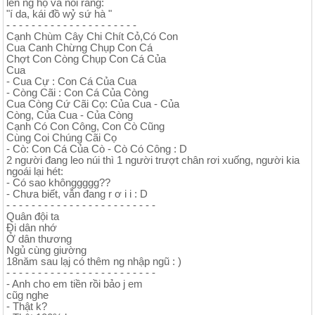
lên ng họ và nói rằng:
"í da, kái đồ wỷ sứ hà "
- - - - - - - - - - - - - - - - - - - - -
Cạnh Chùm Cây Chi Chít Cỏ,Có Con
Cua Canh Chừng Chụp Con Cá
Chợt Con Còng Chụp Con Cá Của
Cua
- Cua Cự : Con Cá Của Cua
- Còng Cãi : Con Cá Của Còng
Cua Còng Cứ Cãi Cọ: Của Cua - Của
Còng, Của Cua - Của Còng
Cạnh Có Con Công, Con Cò Cũng
Cùng Coi Chúng Cãi Cọ
- Cò: Con Cá Của Cò - Cò Có Công : D
2 người đang leo núi thì 1 người trượt chân rơi xuống, người kia
ngoái lại hét:
- Có sao khônggggg??
- Chưa biết, vẫn đang r ơ i i : D
- - - - - - - - - - - - - - - - - - - - - - - -
Quân đội ta
Đi dân nhớ
Ở dân thương
Ngủ cùng giường
18năm sau lạj có thêm ng nhập ngũ : )
- - - - - - - - - - - - - - - - - - - - - - - -
- Anh cho em tiền rồi bảo j em
cũg nghe
- Thật k?