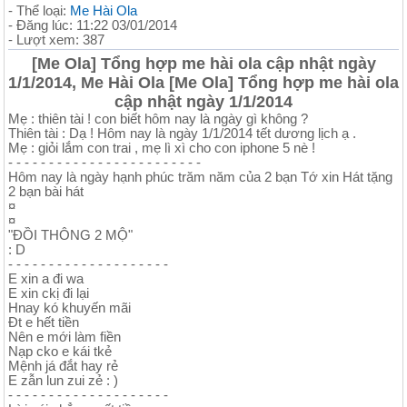
- Thể loại:
Me Hài Ola
- Đăng lúc: 11:22 03/01/2014
- Lượt xem: 387
[Me Ola] Tổng hợp me hài ola cập nhật ngày
1/1/2014, Me Hài Ola [Me Ola] Tổng hợp me hài ola
cập nhật ngày 1/1/2014
Mẹ : thiên tài ! con biết hôm nay là ngày gì không ?
Thiên tài : Dạ ! Hôm nay là ngày 1/1/2014 tết dương lịch ạ .
Mẹ : giỏi lắm con trai , mẹ lì xì cho con iphone 5 nè !
- - - - - - - - - - - - - - - - - - - - - - - -
Hôm nay là ngày hạnh phúc trăm năm của 2 bạn Tớ xin Hát tặng
2 bạn bài hát
¤
¤
"ĐỒI THÔNG 2 MỘ"
: D
- - - - - - - - - - - - - - - - - - - -
E xin a đi wa
E xin ckị đi lại
Hnay kó khuyến mãi
Đt e hết tiền
Nên e mới làm fiền
Nạp cko e kái tkẻ
Mệnh já đắt hay rẻ
E zẫn lun zui zẻ : )
- - - - - - - - - - - - - - - - - - - -