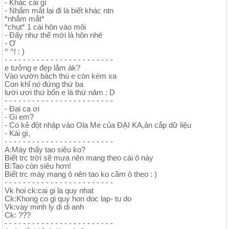
- Khác cái gì
- Nhắm mắt lại đi là biết khác ntn
*nhắm mắt*
*chụt* 1 cái hôn vào môi
- Đấy như thế mới là hôn nhé
- Ơ
^ ^! : )
- - - - - - - - - - - - - - - - - - - - - - - -
e tưởng e đẹp lắm àk?
Vào vườn bách thú e còn kém xa
Con khỉ nó đứng thứ ba
lười ươi thứ bốn e là thứ năm : D
- - - - - - - - - - - - - - - - - - - - - - - -
- Đại ca ơi
- Gi em?
- Có kẻ đột nhập vào Ola Me của ĐẠI KA,ăn cắp dữ liệu
- Kái gì,
- - - - - - - - - - - - - - - - - - - - - - - -
A:Mày thấy tao siêu ko?
Biết trc trời sẽ mưa nên mang theo cái ô này
B:Tao còn siêu hơn!
Biết trc mày mang ô nên tao ko cầm ô theo : )
- - - - - - - - - - - - - - - - - - - - - - - -
Vk hoi ck:cai gi la quy nhat
Ck:Khong co gi quy hon doc lap- tu do
Vk:vay minh ly di di anh
Ck: ???
- - - - - - - - - - - - - - - - - - - - - - - -