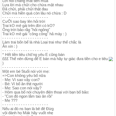
Lời nói chẳng mất tiền mua
Lựa lời mà chửi cho chừa mặt nhau
Đã chửi, phải chửi thật đau
Chửi mà hiền quá còn lâu nó chừa : D
- - - - - - - - - - - - - - - - - - - -
CưỠi sao bay lên hỏi trời
Trai kO mê gái trên đời có kO?
Ông trời bảo rằg "hỏi ngông"
Trai kO mê gái "công công" hả mày : )
- - - - - - - - - - - - - - - - - - - -
Làm trai bốn bể là nhà Loại trai như thế chắc là
Ăn xin : )
- - - - - - - - - - - - - - - - - - - -
* Hết tiền tiêu chô'ng yêu E cũng bán
£££ Thế nên đừng để E bán mà hãy tự giác đưa tiền cho e tiêu
)
- - - - - - - - - - - - - - - - - - - -
Một em bé 5tuổi nói với mẹ:
=>Con không yêu bố nữa
- Mẹ: Vì sao vậy con?
- Bé: Vì bố ăn thịt người
- Mẹ: Sao con nói vậy?
- Hôm qua bố nói chuyện điện thoại với bạn bố bảo:
- "Con đó ngon lắm tao ăn rồi"
- Mẹ ???
- - - - - - - - - - - - - - - - - - - -
Nếu ai đó ns bạn là bê đê Đừg
vội đánh họ Màk hãy vuốt nhẹ