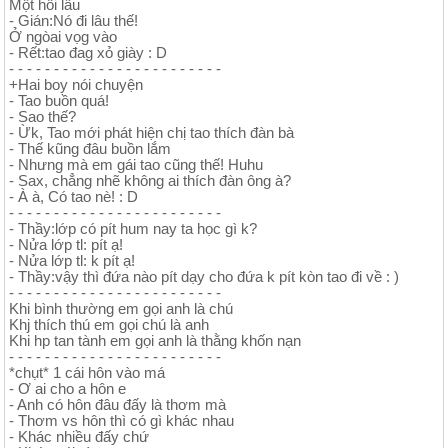
Một hồi lâu
- Gián:Nó đi lâu thế!
Ở ngòai vọg vào
- Rết:tao đag xỏ giày : D
- - - - - - - - - - - - - - - - - - - - - - - -
+Hai boy nói chuyện
- Tao buồn quá!
- Sao thế?
- Ừk, Tao mới phát hiện chị tao thích đàn bà
- Thế kũng đâu buồn lắm
- Nhưng mà em gái tao cũng thế! Huhu
- Sax, chẳng nhẽ không ai thích đàn ông à?
- À à, Có tao nè! : D
- - - - - - - - - - - - - - - - - - - - - - - -
- Thầy:lớp có pít hum nay ta học gì k?
- Nửa lớp tl: pít ạ!
- Nửa lớp tl: k pít ạ!
- Thầy:vậy thì đứa nào pít dạy cho đứa k pít kòn tao đi về : )
- - - - - - - - - - - - - - - - - - - - - - - -
Khi bình thường em gọi anh là chú
Khj thích thú em gọi chú là anh
Khi hp tan tành em gọi anh là thằng khốn nạn
- - - - - - - - - - - - - - - - - - - - - - - -
*chụt* 1 cái hôn vào má
- Ơ ai cho a hôn e
- Anh có hôn đâu đấy là thơm mà
- Thơm vs hôn thì có gì khác nhau
- Khác nhiều đấy chứ