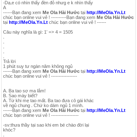
-Dạ,e có nhìn thấy đèn đỏ nhưg e k nhìn thấy
A
------Bạn đang xem
Me Ola Hài Hước
tại
http://MeOla.Yn.Lt
chúc bạn online vui vẻ ! ----------Bạn đang xem
Me Ola Hài Hước
tại
http://MeOla.Yn.Lt
chúc bạn online vui vẻ ! ------
Câu này nghĩa là gì: 1' => 4 = 1505
.
.
.
.
.
Trả lời
1 phút suy tư ngàn năm không ngủ
------Bạn đang xem
Me Ola Hài Hước
tại
http://MeOla.Yn.Lt
chúc bạn online vui vẻ ! -----------------
A. Ba tao sợ ma lắm!
B. Sao mày biết?
A. Từ khi mẹ tao mất. Ba tao đưa cô gái khác
về ngủ chung . Chứ ko dám ngủ 1 mình.
------Bạn đang xem
Me Ola Hài Hước
tại
http://MeOla.Yn.Lt
chúc bạn online vui vẻ ! ------------------
-sv:thưa thầy tại sao khi em bé chào đời lại
khóc?
.