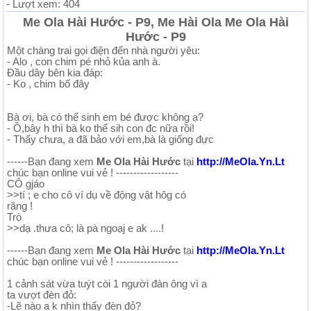
- Lượt xem: 404
Me Ola Hài Hước - P9, Me Hài Ola Me Ola Hài
Hước - P9
Một chàng trai gọi điện đến nhà người yêu:
- Alo , con chim pé nhỏ kủa anh à.
Đầu dây bên kia đáp:
- Ko , chim bố đây
Bà ơi, bà có thể sinh em bé được không ạ?
- Ồ,bây h thì bà ko thể sih con đc nữa rồi!
- Thấy chưa, a đã bảo với em,bà là giống đực
------Bạn đang xem
Me Ola Hài Hước
tại
http://MeOla.Yn.Lt
chúc bạn online vui vẻ ! ------------------
CÔ gjáo
>>tí ; e cho cô ví dụ về động vật hôg có
răng !
Trò
>>dạ .thưa cô; là pà ngoạj e ak ....!
------Bạn đang xem
Me Ola Hài Hước
tại
http://MeOla.Yn.Lt
chúc bạn online vui vẻ ! ------------------
1 cảnh sát vừa tuýt còi 1 người đàn ông vì a
ta vượt đèn đỏ:
-Lẽ nào a k nhìn thấy đèn đỏ?