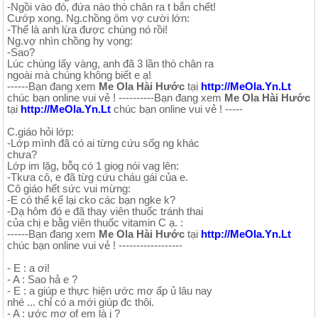
-Ngồi vào đó, đứa nào thò chân ra t bắn chết!
Cướp xong. Ng.chồng ôm vợ cười lớn:
-Thế là anh lừa được chúng nó rồi!
Ng.vợ nhìn chồng hy vọng:
-Sao?
Lúc chúng lấy vàng, anh đã 3 lần thò chân ra
ngoài mà chúng không biết e ạ!
------Bạn đang xem
Me Ola Hài Hước
tại
http://MeOla.Yn.Lt
chúc bạn online vui vẻ ! ----------Bạn đang xem
Me Ola Hài Hước
tại
http://MeOla.Yn.Lt
chúc bạn online vui vẻ ! -----
C.giáo hỏi lớp:
-Lớp mình đã có ai từng cứu sốg ng khác
chưa?
Lớp im lặg, bỗq có 1 giọg nói vag lên:
-Tkưa cô, e đã từg cứu cháu gái của e.
Cô giáo hết sức vui mừng:
-E có thể kể lại cko các bạn ngke k?
-Dạ hôm đó e đã thay viên thuốc tránh thai
của chị e bằg viên thuốc vitamin C ạ. :
------Bạn đang xem
Me Ola Hài Hước
tại
http://MeOla.Yn.Lt
chúc bạn online vui vẻ ! ------------------
- E : a ơi!
- A : Sao hả e ?
- E : a giúp e thực hiện ước mơ ấp ủ lâu nay
nhé ... chỉ có a mới giúp đc thôi.
- A : ước mơ of em là j ?