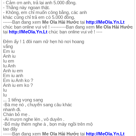
- Cảm ơn anh, trả lại anh 5.000 đồng.
- Thằng này ngoan thật.
- Không, em chỉ muốn công bằng, các anh
khác cũng chỉ trả em có 5.000 đồng.
------Bạn đang xem
Me Ola Hài Hước
tại
http://MeOla.Yn.Lt
chúc bạn online vui vẻ ! ----------Bạn đang xem
Me Ola Hài Hước
tại
http://MeOla.Yn.Lt
chúc bạn online vui vẻ ! ----
Đêm ấy ! 1 đôi nam nữ hẹn hò nơi hoang
vắng
Em iu
Anh iu
Iu em
Iu Anh
Anh iu em
Em iu anh
Em iu Anh ko ?
Anh iu em ko ?
Iu
Iu
... 1 tiếng vọng sang
-Bà mẹ nó , chuyển sang câu khác
nhanh đi.
Chán bỏ mẹ .
-Ai mượn nghe lén , vô duyên .
-Bố mày thèm nghe à , bọn mày ngồi trên mộ
tao đấy
------Bạn đang xem
Me Ola Hài Hước
tại
http://MeOla.Yn.Lt