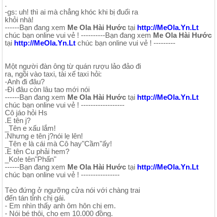
.
-gs: uh! thì ai mà chẳng khóc khi bị đuổi ra
khỏi nhà!
------Bạn đang xem
Me Ola Hài Hước
tại
http://MeOla.Yn.Lt
chúc bạn online vui vẻ ! ----------Bạn đang xem
Me Ola Hài Hước
tại
http://MeOla.Yn.Lt
chúc bạn online vui vẻ ! ---------
Một người đàn ông từ quán rượu lảo đảo đi
ra, ngồi vào taxi, tài xế taxi hỏi:
-Anh đi đâu?
-Đi đâu còn lâu tao mới nói
------Bạn đang xem
Me Ola Hài Hước
tại
http://MeOla.Yn.Lt
chúc bạn online vui vẻ ! ------------------
Cô jáo hỏi Hs
.E tên j?
_Tên e xấu lắm!
.Nhưng e tên j?nói lẹ lên!
_Tên e là cái mà Cô hay"Cầm"ấy!
.E tên Cu phải hem?
_Ko!e tên"Phấn"
------Bạn đang xem
Me Ola Hài Hước
tại
http://MeOla.Yn.Lt
chúc bạn online vui vẻ ! ----------------
Tèo đứng ở ngưỡng cửa nói với chàng trai
đến tán tỉnh chị gái.
- Em nhìn thấy anh ôm hôn chị em.
- Nói bé thôi, cho em 10.000 đồng.