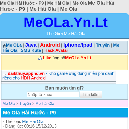
Me Ola Hài
Me Ola Hài Hước - P9 | Me Hài Ola | Me Ola
Hước - P9 | Me Hài Ola | Me Ola
MeOLa.Yn.Lt
Thế Giới Me Hài Ola
Java
Android
Iphone/Ipad
Me OLa
|
|
|
|
Truyện
|
Me
Hài Ola
|
SMS Kute
|
Hack Avatar
Like
ủng hộ
MeOLa.Yn.Lt
→
daikthuy.apphd.vn
- Kho game ứng dụng miễn phí dành
riêng cho
HĐH Android
Bạn muốn tìm gì?
Me Ola
>
Truyện
>
Me Hài Ola
Me Ola Hài Hước - P9
- Thể loại:
Me Hài Ola
- Đăng lúc: 09:16 15/12/2013