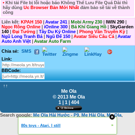
•
Khi tải
File
bị lỗi hoặc báo
Không Thể Lưu File Quá Dài
thì
hãy dùng
Uc Browser Bản Mới Nhất
đảm bảo sẽ tải về thành
công
Liên kết:
KPAH 150
|
Avatar 241
|
Mobi Army 230
|
IWIN 290
|
Ngọc Rồng Online
|
iOnline 300
|
Bá Khí Giang Hồ
|
SkyGarden
140
|
Đại Tướng
|
Tây Du Ký Online
|
Phong Vân Truyền Kỳ
|
Ngũ Long Tranh Bá
|
Ngũ Đế 150
|
Avatar Siêu Câu Cá
|
Avatar
Auto Anh Việt
|
Avatar Auto Farm
Chia sẻ:
SMS
Link:
BBCode:
↑↑
Me Ola
© 2013 Me Ola
1 | 1 | 404
Search google:
Me Ola Hài Hước - P9
,
Me Hài Ola
,
Me Ola
,
»
80s toys - Atari. I still