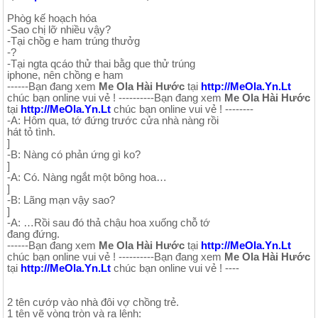
Phòg kế hoạch hóa
-Sao chị lỡ nhiều vậy?
-Tại chồg e ham trúng thưởg
-?
-Tại ngta qcáo thử thai bằg que thử trúng
iphone, nên chồng e ham
------Bạn đang xem
Me Ola Hài Hước
tại
http://MeOla.Yn.Lt
chúc bạn online vui vẻ ! ----------Bạn đang xem
Me Ola Hài Hước
tại
http://MeOla.Yn.Lt
chúc bạn online vui vẻ ! --------
-A: Hôm qua, tớ đứng trước cửa nhà nàng rồi
hát tỏ tình.
]
-B: Nàng có phản ứng gì ko?
]
-A: Có. Nàng ngắt một bông hoa…
]
-B: Lãng mạn vậy sao?
]
-A: …Rồi sau đó thả chậu hoa xuống chỗ tớ
đang đứng.
------Bạn đang xem
Me Ola Hài Hước
tại
http://MeOla.Yn.Lt
chúc bạn online vui vẻ ! ----------Bạn đang xem
Me Ola Hài Hước
tại
http://MeOla.Yn.Lt
chúc bạn online vui vẻ ! ----
2 tên cướp vào nhà đôi vợ chồng trẻ.
1 tên vẽ vòng tròn và ra lệnh: