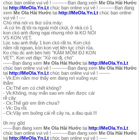
chúc bạn online vui vẻ ! ----------Bạn đang xem
Me Ola Hài Hước
tại
http://MeOla.Yn.Lt
chúc bạn online vui vẻ ! ----------Bạn đang
xem
Me Ola Hài Hước
tại
http://MeOla.Yn.Lt
chúc bạn online
vui vẻ ! ----
Chủ nhà nói vs tkợ sửa máy:
-A cứ lm đj tôi ra ngoài một ckút, ở nkà có 1
kon ckó anh đừng ngại nhưng nhớ là KO NÓI
VS KON VẸT.
Lúc sau anh thấy 1 kon ckó rất to. Kon ckó
nằm rất ngoan, kòn kon vẹt liên tục chửi rủa.
Ko chịu dc anh bèn hét: "KÂM MỒM ĐJ KON
VẸT". Kon vẹt đáp: "Xử nó đj, chó"
------Bạn đang xem
Me Ola Hài Hước
tại
http://MeOla.Yn.Lt
chúc bạn online vui vẻ ! ----------Bạn đang xem
Me Ola Hài Hước
tại
http://MeOla.Yn.Lt
chúc bạn online vui vẻ ! -------
- Vk:Em nằm mơ thấy em đang rơi xuống vực
thẳm
- Ck:Thế em có chết không?
- Vk:Không, may mắn sao em nắm được cái
rễ cây
- Ck:Thế giờ em tỉnh chưa?
- Vk: Dạ rồi.
- Ck:Vậy em buông cái rễ cây ra, a đau quá !!!
0h my g0d
------Bạn đang xem
Me Ola Hài Hước
tại
http://MeOla.Yn.Lt
chúc bạn online vui vẻ ! ----------Bạn đang xem
Me Ola Hài Hước
tại
http://MeOla.Yn.Lt
chúc bạn online vui vẻ ! -----