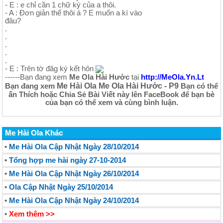
- E : e chỉ cần 1 chữ ký của a thôi.
- A : Đơn giản thế thôi á ? E muốn a kí vào
đâu?
.
.
.
.
.
- E : Trên tờ đăg ký kết hôn
------Bạn đang xem
Me Ola Hài Hước
tại
http://MeOla.Yn.Lt
Me Hài Ola Me Ola Hài Hước - P9
Bạn đang xem
Bạn có thể
ấn
Thích
hoặc
Chia Sẻ
Bài Viết này lên
FaceBook
để bạn bè
của bạn có thể xem và cùng bình luận.
Me Hài Ola Khác
•
Me Hài Ola Cập Nhật Ngày 28/10/2014
•
Tổng hợp me hài ngày 27-10-2014
•
Me Hài Ola Cập Nhật Ngày 26/10/2014
•
Ola Cập Nhật Ngày 25/10/2014
•
Me Hài Ola Cập Nhật Ngày 24/10/2014
•
Xem thêm >>