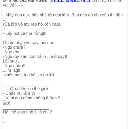
xem
Me Ola Hài Hước
tại
http://MeOla.Yn.Lt
chúc bạn online
vui vẻ ! ----.
- Mấy quả dưa hấu nhà tớ ngọt lắm. Bạn nào có nhu cầu thì đến
...
(Cả lớp vỗ tay reo hò xôn xao).
Tí:
- Lấy hột về mà trồng!!!
____________________
Ôg bố nhậu về say, hỏi con:
-Ngủ chửa?!
-Ngủ ròy!!
-Ngủ ròy sao còn trả lời, mất dạy!!
Lát sau...
-Ngủ chưa!!
...Im lặg!!
-khốn nạn, tao hỏi ko trả lời
____________________
- ... Qua bên kia thế giới
- Chắc vui lắm ?!
- Vì ai qua cũng không thấy về
))
____________________
Hỏi thế gian tình ái là chi ?
.
.
.