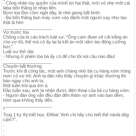
- Công nhận túy quyền của mình lợi hại thật, mới xô nhẹ một cái
làba bốn thằng té nhào liền.
Bợm kia lồm cồm ngồi dậy, lè nhè giọng bất bình:
- Ba bốn thằng bọn mày xúm vào đánh một người say như tao
thật là hèn
____________________
Vợ trước tòa
Chồng của bị cáo trách luật sư: “Ông cam đoan sẽ cãi trắng án
cho vợ tôi, thế mà cô ấy lại bị kết án một năm lao động cưỡng
bức”.
Luật sư thở dài:
- Nhưng ở phiên tòa bà ấy có để cho tôi nói câu nào đâu!
____________________
Chuyện bất thường
Trước khi đi công tác, một anh chàng nhờ bà cụ hàng xóm trông
nom cô vợ trẻ. Anh ta dặn nếu thấy chuyện gì khác thường thì
báo ngay cho anh ta.
Một tuần trôi qua êm ả.
Đầu tuần sau, anh ta nhận được điện thoại của bà cụ hàng xóm:
- Người đàn ông vẫn đều đặn đến thăm vợ anh vào ban đêm,
hôm qua không thấy đến.
____________________
*
Trog 1 kỳ thj triết họx. Đềbài "Anh chị hãy cho biết thế nàolà dũg
cảm?".
.
.
.