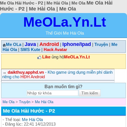
Me Ola Hài
Me Ola Hài Hước - P2 | Me Hài Ola | Me Ola
Hước - P2 | Me Hài Ola | Me Ola
MeOLa.Yn.Lt
Thế Giới Me Hài Ola
Java
Android
Iphone/Ipad
Me OLa
|
|
|
|
Truyện
|
Me
Hài Ola
|
SMS Kute
|
Hack Avatar
Like
ủng hộ
MeOLa.Yn.Lt
→
daikthuy.apphd.vn
- Kho game ứng dụng miễn phí dành
riêng cho
HĐH Android
Bạn muốn tìm gì?
Me Ola
>
Truyện
>
Me Hài Ola
Me Ola Hài Hước - P2
- Thể loại:
Me Hài Ola
- Đăng lúc: 22:41 14/12/2013