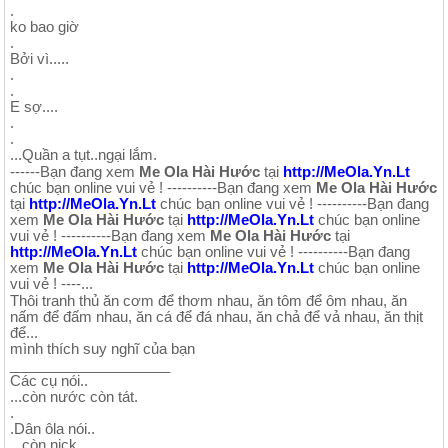
.
ko bao giờ
.
Bởi vì.....
.
.
E sợ....
.
.
...Quần a tụt..ngại lắm.
------Bạn đang xem
Me Ola Hài Hước
tại
http://MeOla.Yn.Lt
chúc bạn online vui vẻ ! ----------Bạn đang xem
Me Ola Hài Hước
tại
http://MeOla.Yn.Lt
chúc bạn online vui vẻ ! ----------Bạn đang
xem
Me Ola Hài Hước
tại
http://MeOla.Yn.Lt
chúc bạn online
vui vẻ ! ----------Bạn đang xem
Me Ola Hài Hước
tại
http://MeOla.Yn.Lt
chúc bạn online vui vẻ ! ----------Bạn đang
xem
Me Ola Hài Hước
tại
http://MeOla.Yn.Lt
chúc bạn online
vui vẻ ! ----...
Thôi tranh thủ ăn cơm để thơm nhau, ăn tôm để ôm nhau, ăn
nấm để đấm nhau, ăn cá để đá nhau, ăn chả để vả nhau, ăn thịt
để...
mình thích suy nghĩ của bạn
____________________
Các cụ nói..
...còn nước còn tát.
.
.Dân ôla nói..
...còn nick