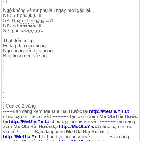
: )
____________________
Ngộ không và sư phụ lâu ngày mới gặp lại.
NK: Sư phụụụụ...!!
SP: Nhậu khôngggg....?!
NK: ai trảảảảảả...!!
SP: ghi nợợợợợợ..
____________________
Thật đến fũ fàg...
Fũ fàg đến ngỡ ngàg...
Ngỡ ngàg đến bàg hoàg...
Bàg hoàg đến sỗ sàg
]
]
]
.
.
.
.
.
.
] Cua có 2 càng
------Bạn đang xem
Me Ola Hài Hước
tại
http://MeOla.Yn.Lt
chúc bạn online vui vẻ ! ----------Bạn đang xem
Me Ola Hài Hước
tại
http://MeOla.Yn.Lt
chúc bạn online vui vẻ ! ----------Bạn đang
xem
Me Ola Hài Hước
tại
http://MeOla.Yn.Lt
chúc bạn online
vui vẻ ! ----------Bạn đang xem
Me Ola Hài Hước
tại
http://MeOla.Yn.Lt
chúc bạn online vui vẻ ! ----------Bạn đang