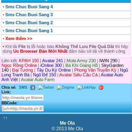
•
Sms Chuc Buoi Sang 4
•
Sms Chuc Buoi Sang 3
•
Sms Chuc Buoi Sang 2
•
Sms Chuc Buoi Sang 1
•
Xem thêm >>
•
Khi tải
File
bị lỗi hoặc báo
Không Thể Lưu File Quá Dài
thì hãy
dùng
Uc Browser Bản Mới Nhất
đảm bảo sẽ tải về thành công
Liên kết:
KPAH 150
|
Avatar 241
|
Mobi Army 230
|
IWIN 290
|
Ngọc Rồng Online
|
iOnline 300
|
Bá Khí Giang Hồ
|
SkyGarden
140
|
Đại Tướng
|
Tây Du Ký Online
|
Phong Vân Truyền Kỳ
|
Ngũ
Long Tranh Bá
|
Ngũ Đế 150
|
Avatar Siêu Câu Cá
|
Avatar Auto
Anh Việt
|
Avatar Auto Farm
Chia sẻ:
SMS
Link:
BBCode:
↑↑
Me Ola
© 2013 Me Ola