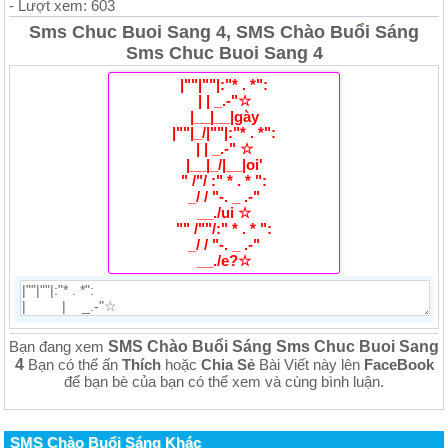
- Lượt xem: 603
Sms Chuc Buoi Sang 4, SMS Chào Buổi Sáng
Sms Chuc Buoi Sang 4
|""|""|:"* . *":
| | _.-"☆
|__|__|gày
|""|_/|""|:"* . *":
| | _.-" ☆
|__|_/|__|oi'
" /"/ :" * . * ":
_/ / "-. _ .-"
__./ui ☆
"" /""/:" * . * ":
_/ / "-. _ .-"
__./e?☆
SMS Chào Buổi Sáng Sms Chuc Buoi Sang
Bạn đang xem
4
Bạn có thể ấn
Thích
hoặc
Chia Sẻ
Bài Viết này lên
FaceBook
để bạn bè của bạn có thể xem và cùng bình luận.
SMS Chào Buổi Sáng Khác