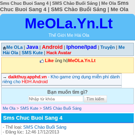
Sms
Sms Chuc Buoi Sang 4 | SMS Chào Buổi Sáng | Me Ola
Chuc Buoi Sang 4 | SMS Chào Buổi Sáng | Me Ola
MeOLa.Yn.Lt
Thế Giới Me Hài Ola
Java
Android
Iphone/Ipad
Me OLa
|
|
|
|
Truyện
|
Me
Hài Ola
|
SMS Kute
|
Hack Avatar
Like
ủng hộ
MeOLa.Yn.Lt
→
daikthuy.apphd.vn
- Kho game ứng dụng miễn phí dành
riêng cho
HĐH Android
Bạn muốn tìm gì?
Me Ola
>
SMS Kute
>
SMS Chào Buổi Sáng
Sms Chuc Buoi Sang 4
- Thể loại:
SMS Chào Buổi Sáng
- Đăng lúc: 12:46 17/12/2013