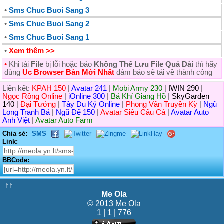
•
Sms Chuc Buoi Sang 3
•
Sms Chuc Buoi Sang 2
•
Sms Chuc Buoi Sang 1
•
Xem thêm >>
•
Khi tải
File
bị lỗi hoặc báo
Không Thể Lưu File Quá Dài
thì hãy
dùng
Uc Browser Bản Mới Nhất
đảm bảo sẽ tải về thành công
Liên kết:
KPAH 150
|
Avatar 241
|
Mobi Army 230
|
IWIN 290
|
Ngọc Rồng Online
|
iOnline 300
|
Bá Khí Giang Hồ
|
SkyGarden
140
|
Đại Tướng
|
Tây Du Ký Online
|
Phong Vân Truyền Kỳ
|
Ngũ
Long Tranh Bá
|
Ngũ Đế 150
|
Avatar Siêu Câu Cá
|
Avatar Auto
Anh Việt
|
Avatar Auto Farm
Chia sẻ:
SMS
Link:
BBCode:
↑↑
Me Ola
© 2013 Me Ola
1 | 1 | 776