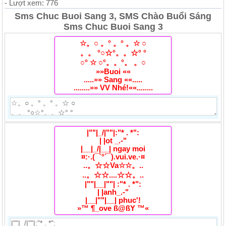
- Lượt xem: 776
Sms Chuc Buoi Sang 3, SMS Chào Buổi Sáng
Sms Chuc Buoi Sang 3
☆。○ 。° 。° 。☆ ○
。。 °○☆°。。☆° °
○° ☆ ○°。。°。 。○
»»Buoi ««
.....»» Sang ««.....
........»» VV Nhé!««........
|""|_/|""|:"* . *":
| |ot _.-"
|__|_/|__| ngay moi
¤:·.(¯`°´¯).vui.ve.·¤
..。☆☆Va☆☆。..
..。☆☆....☆☆。..
|""|__|""| :"* . *":
| |anh_.-"
|__|""|__| phuc'!
»™ ¶_ove ß@ßY ™«