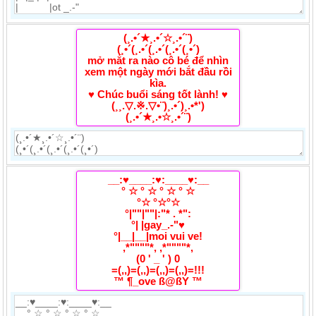
(¸.•´★¸.•´☆¸.•´¨)
(¸•´(¸.•´(¸.•´(¸.•´(¸•´)
mở mắt ra nào cô bé để nhìn
xem một ngày mới bắt đầu rồi
kìa.
♥ Chúc buổi sáng tốt lành! ♥
(¸¸.▽.※.▽•¨)¸.•´)¸.•*')
(¸.•´★¸.•☆¸.•´¨)
__:♥____:♥:____♥:__
° ☆ ° ☆ ° ☆ ° ☆
°☆ °☆°☆
°|""|""|:"* . *":
°| |gay_.-"♥
°|__|__|moi vui ve!
,*""""*, ,*""""*,
(0 ' _ ' ) 0
=(,,)=(,,)=(,,)=(,,)=!!!
™ ¶_ove ß@ßY ™