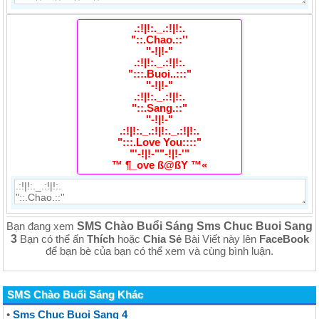
.:!|!:._.:!|!:.
"::.Chao.::''
"-!|!-"
.:!|!:._.:!|!:.
":::.Buoi..:::"
"-!|!-"
.:!|!:._.:!|!:.
"::.Sang.::"
"-!|!-"
.:!|!:._.:!|!:._.:!|!:.
":::.Love You::::"
"'-!|!-""-!|!-'"
™ ¶_ove ß@ßY ™«
SMS Chào Buổi Sáng Sms Chuc Buoi Sang
Bạn đang xem
3
Bạn có thể ấn
Thích
hoặc
Chia Sẻ
Bài Viết này lên
FaceBook
để bạn bè của bạn có thể xem và cùng bình luận.
SMS Chào Buổi Sáng Khác
•
Sms Chuc Buoi Sang 4