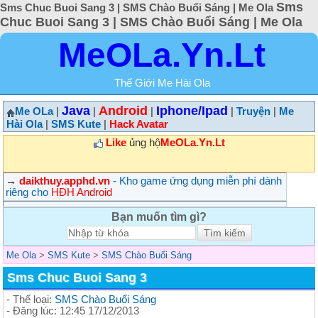
Sms
Sms Chuc Buoi Sang 3 | SMS Chào Buổi Sáng | Me Ola
Chuc Buoi Sang 3 | SMS Chào Buổi Sáng | Me Ola
MeOLa.Yn.Lt
Thế Giới Me Hài Ola
Java
Android
Iphone/Ipad
Me OLa
|
|
|
|
Truyện
|
Me
Hài Ola
|
SMS Kute
|
Hack Avatar
Like
ủng hộ
MeOLa.Yn.Lt
→
daikthuy.apphd.vn
- Kho game ứng dụng miễn phí dành
riêng cho
HĐH Android
Bạn muốn tìm gì?
Me Ola
>
SMS Kute
>
SMS Chào Buổi Sáng
Sms Chuc Buoi Sang 3
- Thể loại:
SMS Chào Buổi Sáng
- Đăng lúc: 12:45 17/12/2013