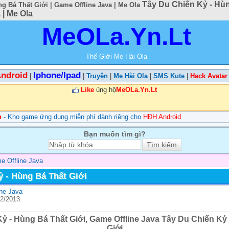
Tây Du Chiến Kỷ - Hùn
g Bá Thất Giới | Game Offline Java | Me Ola
 | Me Ola
MeOLa.Yn.Lt
Thế Giới Me Hài Ola
ndroid
Iphone/Ipad
|
|
Truyện
|
Me Hài Ola
|
SMS Kute
|
Hack Avatar
Like
ủng hộ
MeOLa.Yn.Lt
n
- Kho game ứng dụng miễn phí dành riêng cho
HĐH Android
Bạn muốn tìm gì?
e Offline Java
ỷ - Hùng Bá Thất Giới
ne Java
12/2013
ỷ - Hùng Bá Thất Giới, Game Offline Java Tây Du Chiến Kỷ
Giới