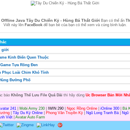
Offline Java Tây Du Chiến Kỷ - Hùng Bá Thất Giới
Bạn có thể ấn
Th
Viết này lên
FaceBook
để bạn bè của bạn có thể xem và cùng bình luận.
Khác
 giới
Game Kinh Điển Quen Thuộc
- Game Tựa Rồng Đen
nh Phục Loài Chim Khó Tính
 Hùng Đường Phố
oặc báo
Không Thể Lưu File Quá Dài
thì hãy dùng
Uc Browser Bản Mới Nhấ
vatar 241
|
Mobi Army 230
|
IWIN 290
|
Ngọc Rồng Online
|
iOnline 300
|
Bá 
Tướng
|
Tây Du Ký Online
|
Phong Vân Truyền Kỳ
|
Ngũ Long Tranh Bá
|
Ngũ
nh Việt
|
Avatar Auto Farm