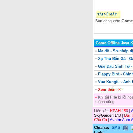
TẢI VỀ MÁY
Game 
Bạn đang xem
Game Offline Java 
•
Ma đồ - Sơ nhập dị
•
Xạ Thủ Bắn Gà - 
•
Giải Đấu Sinh Tử 
•
Flappy Bird - Chi
•
Vua Kungfu - Anh
•
Xem thêm >>
•
Khi tải
File
bị lỗi h
thành công
Liên kết:
KPAH 150
|
A
SkyGarden 140
|
Đại 
Câu Cá
|
Avatar Auto A
Chia sẻ:
SMS
Link: