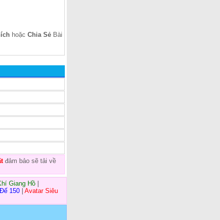
ích
hoặc
Chia Sẻ
Bài
t
đảm bảo sẽ tải về
Khí Giang Hồ
|
 Đế 150
|
Avatar Siêu