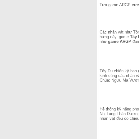
Tựa game ARGP cực k
Các nhân vật như
Tôn
hứng này, game
Tây 
như
game ARGP
đan
Tây Du chiến kỷ bao g
kinh cùng các nhân v
Chúa; Ngưu Ma Vư
Hệ thống kỹ năng pho
Nhị Lang Thần Dương 
nhân vật đều có chiêu