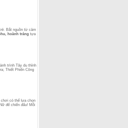
 trẻ. Bắt nguồn từ cảm
phu
,
hoành tráng
tựa
ành trình Tây du thỉnh
ra; Thiết Phiến Công
 chơi có thể lựa chọn
Nữ để chiến đấu! Mỗi