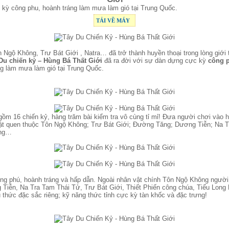
ỳ công phu, hoành tráng làm mưa làm gió tại Trung Quốc.
TẢI VỀ MÁY
 Ngộ Không, Trư Bát Giới , Natra
… đã trở thành huyền thoại trong lòng giới
Du chiến kỷ – Hùng Bá Thất Giới
đã ra đời với sự dàn dựng cực kỳ
công 
g làm mưa làm gió tại Trung Quốc.
ồm 16 chiến kỷ, hàng trăm bài kiểm tra vô cùng tỉ mỉ! Đưa người chơi vào h
ật quen thuộc Tôn Ngộ Không; Trư Bát Giới; Đường Tăng; Dương Tiễn; Na T
ơng…
ng phú, hoành tráng và hấp dẫn. Ngoài nhân vật chính Tôn Ngộ Không người
Tiễn, Na Tra Tam Thái Tử, Trư Bát Giới, Thiết Phiến công chúa, Tiểu Long 
 thức đặc sắc riêng; kỹ năng thức tỉnh cực kỳ tàn khốc và đặc trưng!