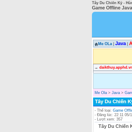
Tây Du Chiến Kỷ - Hùn
Game Offline Java
Java
A
Me OLa
|
|
→
daikthuy.apphd.v
Me Ola
>
Java
>
Gam
Tây Du Chiến K
- Thể loại:
Game Offli
- Đăng lúc: 22:11 05/
- Lượt xem: 357
Tây Du Chiến K