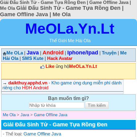
Giải Đấu Sinh Tử - Game Tựa Rồng Đen | Game Offline Java |
Giải Đấu Sinh Tử - Game Tựa Rồng Đen |
Me Ola
Game Offline Java | Me Ola
MeOLa.Yn.Lt
Thế Giới Me Hài Ola
Java
Android
Iphone/Ipad
Me OLa
|
|
|
|
Truyện
|
Me
Hài Ola
|
SMS Kute
|
Hack Avatar
Like
ủng hộ
MeOLa.Yn.Lt
→
daikthuy.apphd.vn
- Kho game ứng dụng miễn phí dành
riêng cho
HĐH Android
Bạn muốn tìm gì?
Me Ola
>
Java
>
Game Offline Java
Giải Đấu Sinh Tử - Game Tựa Rồng Đen
- Thể loại:
Game Offline Java