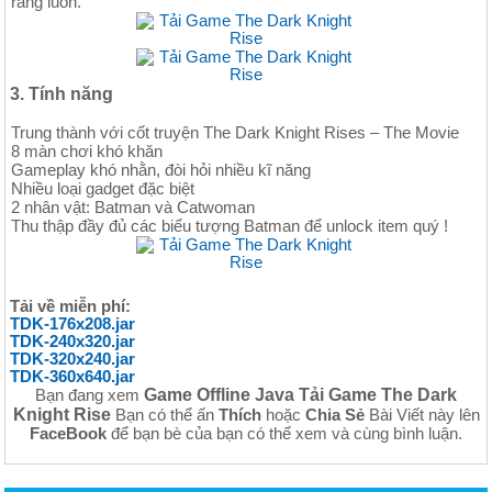
răng luôn.
3. Tính năng
Trung thành với cốt truyện The Dark Knight Rises – The Movie
8 màn chơi khó khăn
Gameplay khó nhằn, đòi hỏi nhiều kĩ năng
Nhiều loại gadget đặc biệt
2 nhân vật: Batman và Catwoman
Thu thập đầy đủ các biểu tượng Batman để unlock item quý !
Tải về miễn phí:
TDK-176x208.jar
TDK-240x320.jar
TDK-320x240.jar
TDK-360x640.jar
Game Offline Java Tải Game The Dark
Bạn đang xem
Knight Rise
Bạn có thể ấn
Thích
hoặc
Chia Sẻ
Bài Viết này lên
FaceBook
để bạn bè của bạn có thể xem và cùng bình luận.