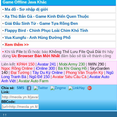
Game Offline Java Khác
•
Ma đồ - Sơ nhập dị giới
•
Xạ Thủ Bắn Gà - Game Kinh Điển Quen Thuộc
•
Giải Đấu Sinh Tử - Game Tựa Rồng Đen
•
Flappy Bird - Chinh Phục Loài Chim Khó Tính
•
Vua Kungfu - Anh Hùng Đường Phố
•
Xem thêm >>
•
Khi tải
File
bị lỗi hoặc báo
Không Thể Lưu File Quá Dài
thì hãy
dùng
Uc Browser Bản Mới Nhất
đảm bảo sẽ tải về thành công
Liên kết:
KPAH 150
|
Avatar 241
|
Mobi Army 230
|
IWIN 290
|
Ngọc Rồng Online
|
iOnline 300
|
Bá Khí Giang Hồ
|
SkyGarden
140
|
Đại Tướng
|
Tây Du Ký Online
|
Phong Vân Truyền Kỳ
|
Ngũ
Long Tranh Bá
|
Ngũ Đế 150
|
Avatar Siêu Câu Cá
|
Avatar Auto
Anh Việt
|
Avatar Auto Farm
Chia sẻ:
SMS
Link:
BBCode:
↑↑