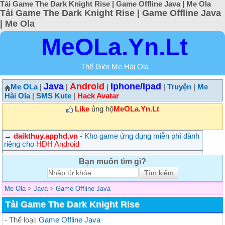
Tải Game The Dark Knight Rise | Game Offline Java | Me Ola
Tải Game The Dark Knight Rise | Game Offline Java
| Me Ola
MeOLa.Yn.Lt
Thế Giới Me Hài Ola
Java
Android
Iphone/Ipad
Me OLa
|
|
|
|
Truyện
|
Me
Hài Ola
|
SMS Kute
|
Hack Avatar
Like
ủng hộ
MeOLa.Yn.Lt
→
daikthuy.apphd.vn
- Kho game ứng dụng miễn phí dành
riêng cho
HĐH Android
Bạn muốn tìm gì?
Me Ola
>
Java
>
Game Offline Java
Tải Game The Dark Knight Rise
- Thể loại:
Game Offline Java