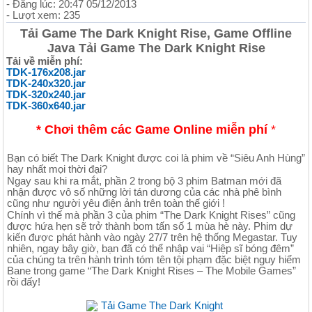
- Đăng lúc: 20:47 05/12/2013
- Lượt xem: 235
Tải Game The Dark Knight Rise, Game Offline
Java Tải Game The Dark Knight Rise
Tải về miễn phí:
TDK-176x208.jar
TDK-240x320.jar
TDK-320x240.jar
TDK-360x640.jar
* Chơi thêm các Game Online miễn phí
*
Bạn có biết The Dark Knight được coi là phim về “Siêu Anh Hùng”
hay nhất mọi thời đại?
Ngay sau khi ra mắt, phần 2 trong bộ 3 phim Batman mới đã
nhận được vô số những lời tán dương của các nhà phê bình
cũng như người yêu điện ảnh trên toàn thế giới !
Chính vì thế mà phần 3 của phim “The Dark Knight Rises” cũng
được hứa hẹn sẽ trở thành bom tấn số 1 mùa hè này. Phim dự
kiến được phát hành vào ngày 27/7 trên hệ thống Megastar. Tuy
nhiên, ngay bây giờ, bạn đã có thể nhập vai “Hiệp sĩ bóng đêm”
của chúng ta trên hành trình tóm tên tội phạm đặc biệt nguy hiểm
Bane trong game “The Dark Knight Rises – The Mobile Games”
rồi đấy!