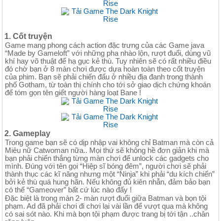
1. Cốt truyện
Game mang phong cách action đặc trưng của các Game java
“Made by Gameloft” với những pha nhào lộn, rượt đuổi, dùng vũ
khí hay võ thuật để hạ gục kẻ thù. Tuy nhiên sẽ có rất nhiều điều
đó chờ bạn ở 8 màn chơi được dựa hoàn toàn theo cốt truyện
của phim. Bạn sẽ phải chiến đấu ở nhiều địa đanh trong thành
phố Gotham, từ toàn thị chính cho tới sở giao dịch chứng khoán
để tóm gọn tên giết người hàng loạt Bane !
2. Gameplay
Trong game bạn sẽ có dịp nhập vai không chỉ Batman mà còn cả
Miêu nữ Catwoman nữa.. Mọi thứ sẽ không hề đơn giản khi mà
bạn phải chiến thắng từng màn chơi để unlock các gadgets cho
mình. Đúng với tên gọi “Hiệp sĩ bóng đêm”, người chơi sẽ phải
thành thục các kĩ năng nhưng một “Ninja” khi phải “du kích chiến”
bởi kẻ thù quá hung hãn. Nếu không đủ kiên nhẫn, đảm bảo bạn
có thể “Gameover” bất cứ lúc nào đấy !
Đặc biệt là trong màn 2- màn rượt đuổi giữa Batman và bọn tội
phạm. Ad đã phải chơi đi chơi lại vài lần để vượt qua mà không
có sai sót nào. Khi mà bọn tội phạm được trang bị tới tận ..chân