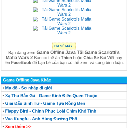
TẢI VỀ MÁY
Game Offline Java Tải Game Scarlotti’s
Bạn đang xem
Mafia Wars 2
Bạn có thể ấn
Thích
hoặc
Chia Sẻ
Bài Viết này
lên
FaceBook
để bạn bè của bạn có thể xem và cùng bình luận.
Game Offline Java Khác
•
Ma đồ - Sơ nhập dị giới
•
Xạ Thủ Bắn Gà - Game Kinh Điển Quen Thuộc
•
Giải Đấu Sinh Tử - Game Tựa Rồng Đen
•
Flappy Bird - Chinh Phục Loài Chim Khó Tính
•
Vua Kungfu - Anh Hùng Đường Phố
•
Xem thêm >>