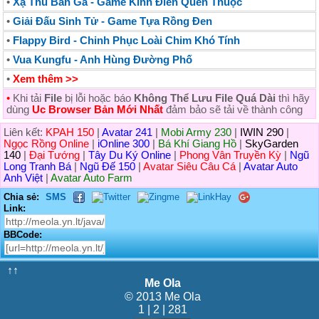
•
Xạ Thủ Bắn Gà - Game Kinh Điển Quen Thuộc
•
Giải Đấu Sinh Tử - Game Tựa Rồng Đen
•
Flappy Bird - Chinh Phục Loài Chim Khó Tính
•
Vua Kungfu - Anh Hùng Đường Phố
•
Xem thêm >>
•
Khi tải
File
bị lỗi hoặc báo
Không Thể Lưu File Quá Dài
thì hãy
dùng
Uc Browser Bản Mới Nhất
đảm bảo sẽ tải về thành công
Liên kết:
KPAH 150
|
Avatar 241
|
Mobi Army 230
|
IWIN 290
|
Ngọc Rồng Online
|
iOnline 300
|
Bá Khí Giang Hồ
|
SkyGarden
140
|
Đại Tướng
|
Tây Du Ký Online
|
Phong Vân Truyền Kỳ
|
Ngũ
Long Tranh Bá
|
Ngũ Đế 150
|
Avatar Siêu Câu Cá
|
Avatar Auto
Anh Việt
|
Avatar Auto Farm
Chia sẻ:
SMS
Link:
BBCode:
↑↑
Me Ola
© 2013 Me Ola
1 | 2 | 281