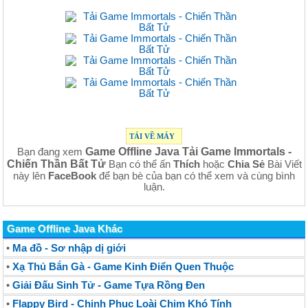
TẢI VỀ MÁY
Game Offline Java Tải Game Immortals -
Bạn đang xem
Chiến Thần Bất Tử
Bạn có thể ấn
Thích
hoặc
Chia Sẻ
Bài Viết
này lên
FaceBook
để bạn bè của bạn có thể xem và cùng bình
luận.
Game Offline Java Khác
•
Ma đồ - Sơ nhập dị giới
•
Xạ Thủ Bắn Gà - Game Kinh Điển Quen Thuộc
•
Giải Đấu Sinh Tử - Game Tựa Rồng Đen
•
Flappy Bird - Chinh Phục Loài Chim Khó Tính