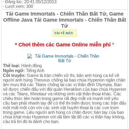
- Đăng lúc: 20:41 05/12/2013
- Lượt xem: 300
Tải Game Immortals - Chiến Thần Bất Tử, Game
Offline Java Tải Game Immortals - Chiến Thần Bất
Tử
TẢI VỀ MÁY
* Chơi thêm các Game Online miễn phí
*
Thể loại:
Hành động
Ngôn ngữ:
Tiếng Anh
Cốt truyện:
Game là trận chiến sử thi, bản anh hùng ca kể về
người anh hùng Theseus chống lại bạo chúa Hyperion ngăn chặn
âm mưu thả các Titans chống lại các vị thần đỉnh Olympia. Bạn
sẽ được chiến đấu với đội quân Heraklion của bạo chúa Hyperion
và các Titans, Minotaur và những sinh vật thần thoại khác. Các
chiêu thức liên hoàn trong game rất đẹp mắt và mạnh mẽ yêu
cầu bạn phải nhanh tay để có thể thi triển được trong các trận đấu
một mất một còn với các sinh vật huyền thoại là các con trùm
trong game. Liệu người anh hùng có chặn được bàn tay của b
ạo
chúa khát máu Hyperion với dã tâm lật đổ các vị thần hay không,
câu trả lời đó là dành cho bạn.