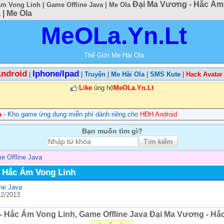
Đại Ma Vương - Hắc Ám 
m Vong Linh | Game Offline Java | Me Ola
 | Me Ola
MeOLa.Yn.Lt
Thế Giới Me Hài Ola
ndroid
Iphone/Ipad
|
|
Truyện
|
Me Hài Ola
|
SMS Kute
|
Hack Avatar
Like
ủng hộ
MeOLa.Yn.Lt
n
- Kho game ứng dụng miễn phí dành riêng cho
HĐH Android
Bạn muốn tìm gì?
e Offline Java
 Hắc Ám Vong Linh
ne Java
12/2013
- Hắc Ám Vong Linh, Game Offline Java Đại Ma Vương - Hắ