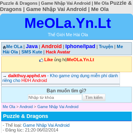
Puzzle &
Puzzle & Dragons | Game Nhập Vai Android | Me Ola
Dragons | Game Nhập Vai Android | Me Ola
MeOLa.Yn.Lt
Thế Giới Me Hài Ola
Java
Android
Iphone/Ipad
Me OLa
|
|
|
|
Truyện
|
Me
Hài Ola
|
SMS Kute
|
Hack Avatar
Like
ủng hộ
MeOLa.Yn.Lt
→
daikthuy.apphd.vn
- Kho game ứng dụng miễn phí dành
riêng cho
HĐH Android
Bạn muốn tìm gì?
Me Ola
>
Android
>
Game Nhập Vai Android
Puzzle & Dragons
- Thể loại:
Game Nhập Vai Android
- Đăng lúc: 21:20 06/02/2014