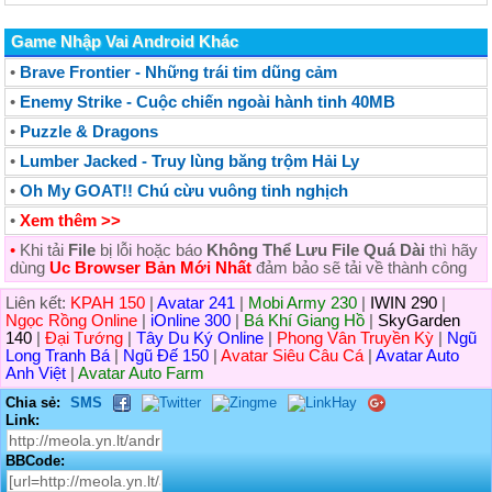
Game Nhập Vai Android Khác
•
Brave Frontier - Những trái tim dũng cảm
•
Enemy Strike - Cuộc chiến ngoài hành tinh 40MB
•
Puzzle & Dragons
•
Lumber Jacked - Truy lùng băng trộm Hải Ly
•
Oh My GOAT!! Chú cừu vuông tinh nghịch
•
Xem thêm >>
•
Khi tải
File
bị lỗi hoặc báo
Không Thể Lưu File Quá Dài
thì hãy
dùng
Uc Browser Bản Mới Nhất
đảm bảo sẽ tải về thành công
Liên kết:
KPAH 150
|
Avatar 241
|
Mobi Army 230
|
IWIN 290
|
Ngọc Rồng Online
|
iOnline 300
|
Bá Khí Giang Hồ
|
SkyGarden
140
|
Đại Tướng
|
Tây Du Ký Online
|
Phong Vân Truyền Kỳ
|
Ngũ
Long Tranh Bá
|
Ngũ Đế 150
|
Avatar Siêu Câu Cá
|
Avatar Auto
Anh Việt
|
Avatar Auto Farm
Chia sẻ:
SMS
Link:
BBCode: