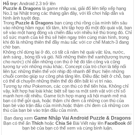
Hỗ trợ:
Android 2.3 trở lên
Puzzle & Dragons
là game nhập vai, giải đố liên tiếp xếp hạng
No.1 tại Nhật trong các tháng gần đây, với lối chơi hấp dẫn và
hình ảnh tuyệt đẹp.
Trong
Puzzle & Dragons
bạn cùng chú rồng của mình tiến sâu
vào những hầm ngục tối tăm, khi tập hợp đủ một đội quái vật, bạn
sẽ vào một hang động và chiến đấu với nhiều kẻ thù trong đó. Chỉ
số sức mạnh của kẻ thù sẽ hiện ngay trên cùng màn hình, trong
khi đó là những thiên thể đầy màu sắc với cơ chế Match-3 đang
chờ bạn.
Không chỉ dừng lại ở đó, có tất cả năm hệ quái vật: lửa, nước,
ánh sáng , bóng tối và gió. Nối những thiên thể xanh(tượng trưng
cho nước) chỉ dẫn những con thú ở hệ đó tấn công và cũng
tương tự với những màu khác. Concept của trò chơi là tiếp nối
liên tục những thiên thể với nhịp độ nhanh để thực hiện những
chuỗi combo giúp sự công phá tăng lên. Điều đặc biệt ở chỗ, bạn
có thể di chuyển những thiên thể đó đến bất kì vị trí nào.
Tương tự như Pokemon, các con thú có thể tiến hóa. Không chỉ
vậy, kết hợp hai loài khác biệt sễ tạo ra một sinh vật với chỉ số
mạnh hơn rất nhiều. Game tích hợp mạng xã hội mạnh mẽ mà
bạn có thể gửi quà, hoặc thậm chí đem cả những con thú của
bạn bè vào trận đấu của mình.hoặc thậm chí đem cả những con
thú của bạn bè vào trận đấu của mình.
Game Nhập Vai Android Puzzle & Dragons
Bạn đang xem
Bạn có thể ấn
Thích
hoặc
Chia Sẻ
Bài Viết này lên
FaceBook
để
bạn bè của bạn có thể xem và cùng bình luận.