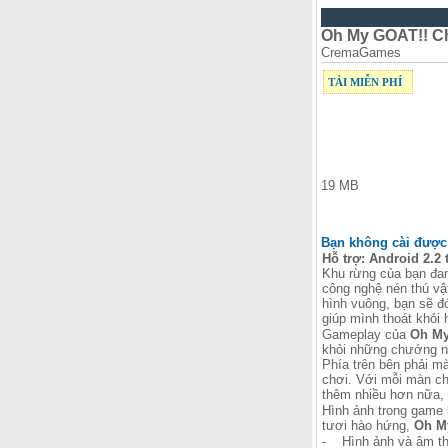
Oh My GOAT!! Ch
CremaGames
TẢI MIỄN PHÍ
19 MB
Bạn không cài được
Hỗ trợ: Android 2.2 
Khu rừng của bạn đan
công nghệ nén thú vật
hình vuông, bạn sẽ đ
giúp mình thoát khỏi 
Gameplay của
Oh My
khỏi những chướng ng
Phía trên bên phải mà
chơi. Với mỗi màn ch
thêm nhiều hơn nữa, 
Hình ảnh trong game 
tươi hào hứng,
Oh M
- Hình ảnh và âm th