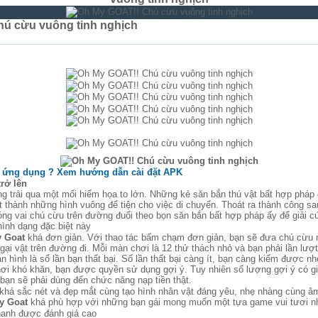
ú cừu vuông tinh nghịch
 ứng dụng ? Xem hướng dẫn cài đặt APK
trở lên
g trải qua một mối hiểm họa to lớn. Những kẻ săn bắn thú vật bất hợp phá
 thành những hình vuông để tiện cho việc di chuyển. Thoát ra thành công sau
óng vai chú cừu trên đường đuổi theo bọn săn bắn bất hợp pháp ấy để giải cứ
hình dạng đặc biệt này
 Goat
khá đơn giản. Với thao tác bấm chạm đơn giản, bạn sẽ đưa chú cừu n
ại vật trên đường đi. Mỗi màn chơi là 12 thử thách nhỏ và bạn phải lần lượ
n hình là số lần bạn thất bại. Số lần thất bại càng ít, bạn càng kiếm được 
ơi khó khăn, bạn được quyền sử dụng gợi ý. Tuy nhiên số lượng gợi ý có g
bạn sẽ phải dùng đến chức năng nạp tiền thật.
khá sắc nét và đẹp mắt cùng tạo hình nhân vật đáng yêu, nhẹ nhàng cùng âm 
y Goat
khá phù hợp với những bạn gái mong muốn một tựa game vui tươi n
anh được đánh giá cao