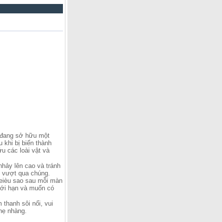
p đang sở hữu một
 khi bị biến thành
u các loài vật và
hảy lên cao và tránh
t vượt qua chúng.
nheièu sao sau mỗi màn
iới hạn và muốn có
thanh sôi nổi, vui
hẹ nhàng.