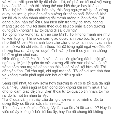
và Minh, mối quan hệ ấy đã chấm dứt, có phải do tôi quá vội vàng
hay còn điều gì mà tôi không thể nào biết được hay không!
Tôi đi bộ hết từ đầu cầu bên này rồi vòng ngược trở lại, tôi đứng
quay ngược lại phía ánh đèn hướng từ thành phố. Bóng tối khẽ
len lỏi và in hằn thành những dải mênh mông buồn vô tận. Tôi
đang buồn, hẳn thế rồi! Cầm kịch bản trên tay, tôi thấy hoang
mang cực độ, thứ tôi đang theo đuổi liệu có phải là con đường
đúng đắn không? Hay tôi đang đi sai đường?
Tôi bỗng nhớ vòng tay ấm áp của Minh. Tôi không mạnh mẽ như
tôi vẫn tưởng. Thì ra cái cảm giác được anh bao bọc lại yên bình
như thế! Ở bên Minh, anh luôn che chở cho tôi, anh luôn vạch sẵn
mọi thứ và tôi chỉ việc làm theo. Tôi đã từng ngột ngạt với điều đó
nhưng hoá ra, là người quyết định và tự làm theo ý mình chẳng
hề đơn giản chút nào.
Nhìn đồng hồ đã 9h tối, tôi về nhà, leo lên giường đánh một giấc
ngủ say. Mặc kệ quần áo vứt vương vãi trên sàn nhà và có thể
sáng hôm sau mẹ sẽ đánh cho tôi vài cái vì cái tội bừa bãi. Tôi
cần yên tĩnh. Tôi cần ngủ, chỉ ngủ mà thôi. Tôi cần được tĩnh tâm
và không muốn phải nghĩ đến bất cứ điều gì nữa.
* **
Sáng chủ nhật, tôi dậy sớm hơn thường lệ vì có lẽ tối qua đã ngủ
quá nhiều. Buổi sáng ra ban công đón không khí sớm mùa Thu
cho tôi cảm giác dễ chịu. Điện thoại từ tối qua có tin nhắn, tôi mở
ra, đó là một tin nhắn từ Vy:
“Tớ đi qua và nhìn thấy cậu đứng chơi vơi một mình ở đó, tự
dưng thấy có lỗi với cậu rất nhiều…”
Tôi nhún vai khó hiểu, điều gì Vy làm có lỗi với tôi cơ chứ? Hay là
việc cô ấy không ở bên tôi lúc ấy, hay lâu rồi chúng tôi không