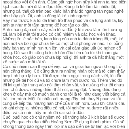
ngoại đạo với điện ảnh. Càng bất ngờ hơn nữa khi anh ta học biên
kịch sau đó mới đi làm đạo diễn. Đúng là kẻ lắm tài nhiều tật,
nhưng cái thái độ trên báo khác hẳn thái độ ngang tàn ngạo nghễ
như bây giờ. Ôi, anh ta đúng là kẻ kinh người!
Vậy mà trước kia tôi đã trầm trồ thán phục và ca tụng anh ta, lấy
anh ta như một tấm gương để học tập cơ đấy.
Anh chàng đạo diễn này vẫn tỏ ra đắc ý khi vừa làm tổn thương
tôi, làm bẽ mặt tôi trước cô chủ nhiệm và các học viên khác.
Những lời lẽ sắc bén, lạnh lùng của anh ta đánh trúng tôi, một kẻ
non nớt và bỡ ngỡ chưa hề có một chút phòng vệ nào. Tôi bỗng
thấy bàn tay mình run run lên, và cái cảm giác uất ức nghẹn cổ
họng. Dù sao thì cũng là kịch bản đầu tiên của tôi khi tham gia
khóa học, cô giáo còn chưa kịp nói gì thì anh ta đã hắt thẳng một
xô nước vào mặt tôi rồi.
Cô chủ nhiệm can thiệp để việc cãi vã giữa hai người không trở
nên căng thẳng. Cô cũng đưa ra những nhận xét mà tôi cảm thấy
hợp tình hợp lý hơn. Tôi được khen ngợi trong cách viết, lối dẫn,
nhưng đề tài hơi cũ và tôi chưa làm mới được nó. Thêm vào đó
tôi lại quá tập trung vào nội tâm nhân vật, và dường như tôi chưa
làm chủ được những điểm thắt nút, xung đột. Nhưng điều đáng
khen ở đây mà cô muốn dành cho tôi là tôi như đang viết bằng cả
trái tim mình. Một lời nhận xét mang đầy tính thuyết phục và tôi
cũng dễ tiếp thu những hạn chế của mình hơn. Sau khi chăm chú
và ghi chép lại những điều cô nói, tôi nghiệm ra được rất nhiều
điều, và cả nhìn thấy mình đã sai sót ở đâu.
Cuối buổi học cô chủ nhiệm nói sẽ thông báo 3 kịch bản sẽ được
chuyển qua cho đạo diễn Hoàng Sơn để dựng thành phim. Cô sẽ
không thông báo ngay trên lớp mà đạo diễn sẽ tự liên lạc với biên