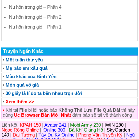
Nụ hôn trong gió – Phần 4
Nụ hôn trong gió – Phần 2
Nụ hôn trong gió – Phần 1
Truyện Ngắn Khác
•
Một tuần thử yêu
•
Mẹ bảo em xấu quá
•
Màu khác của Bình Yên
•
Món quà vô giá
•
30 giây là lí do ta bên nhau trọn đời
•
Xem thêm >>
•
Khi tải
File
bị lỗi hoặc báo
Không Thể Lưu File Quá Dài
thì hãy
dùng
Uc Browser Bản Mới Nhất
đảm bảo sẽ tải về thành công
Liên kết:
KPAH 150
|
Avatar 241
|
Mobi Army 230
|
IWIN 290
|
Ngọc Rồng Online
|
iOnline 300
|
Bá Khí Giang Hồ
|
SkyGarden
140
|
Đại Tướng
|
Tây Du Ký Online
|
Phong Vân Truyền Kỳ
|
Ngũ