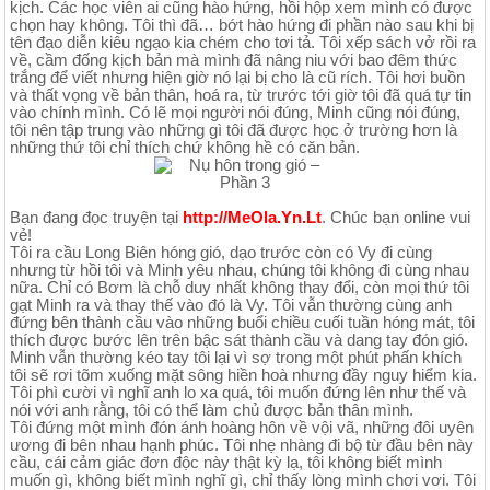
kịch. Các học viên ai cũng hào hứng, hồi hộp xem mình có được
chọn hay không. Tôi thì đã… bớt hào hứng đi phần nào sau khi bị
tên đạo diễn kiêu ngạo kia chém cho tơi tả. Tôi xếp sách vở rồi ra
về, cầm đống kịch bản mà mình đã nâng niu với bao đêm thức
trắng để viết nhưng hiện giờ nó lại bị cho là cũ rích. Tôi hơi buồn
và thất vọng về bản thân, hoá ra, từ trước tới giờ tôi đã quá tự tin
vào chính mình. Có lẽ mọi người nói đúng, Minh cũng nói đúng,
tôi nên tập trung vào những gì tôi đã được học ở trường hơn là
những thứ tôi chỉ thích chứ không hề có căn bản.
Bạn đang đọc truyện tại
http://MeOla.Yn.Lt
. Chúc bạn online vui
vẻ!
Tôi ra cầu Long Biên hóng gió, dạo trước còn có Vy đi cùng
nhưng từ hồi tôi và Minh yêu nhau, chúng tôi không đi cùng nhau
nữa. Chỉ có Bơm là chỗ duy nhất không thay đổi, còn mọi thứ tôi
gạt Minh ra và thay thế vào đó là Vy. Tôi vẫn thường cùng anh
đứng bên thành cầu vào những buổi chiều cuối tuần hóng mát, tôi
thích được bước lên trên bậc sát thành cầu và dang tay đón gió.
Minh vẫn thường kéo tay tôi lại vì sợ trong một phút phấn khích
tôi sẽ rơi tõm xuống mặt sông hiền hoà nhưng đầy nguy hiểm kia.
Tôi phì cười vì nghĩ anh lo xa quá, tôi muốn đứng lên như thế và
nói với anh rằng, tôi có thể làm chủ được bản thân mình.
Tôi đứng một mình đón ánh hoàng hôn về vội vã, những đôi uyên
ương đi bên nhau hạnh phúc. Tôi nhẹ nhàng đi bộ từ đầu bên này
cầu, cái cảm giác đơn độc này thật kỳ lạ, tôi không biết mình
muốn gì, không biết mình nghĩ gì, chỉ thấy lòng mình chơi vơi. Tôi