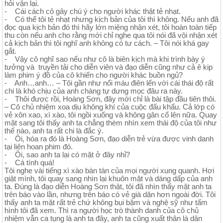
hỏi vặn lại.
- Cái cách cô gây chú ý cho người khác thật tẻ nhạt.
- Có thể tôi tẻ nhạt nhưng kịch bản của tôi thì không. Nếu anh đã
đọc qua kịch bản đó thì hãy lớn miệng nhận xét, tôi hoàn toàn tiếp
thu còn nếu anh cho rằng mới chỉ nghe qua tôi nói đã vội nhận xét
cả kịch bản thì tôi nghĩ anh không có tư cách. – Tôi nói khá gay
gắt.
- Vậy cô nghĩ sao nếu như cô là biên kịch mà khi trình bày ý
tưởng và truyền tải cho diễn viên và đạo diễn cũng như cả ê kip
làm phim ý đồ của cô khiến cho người khác buồn ngủ?
- Anh…anh… – Tôi gần như nổi máu điên lến với cái thái độ rất
chi là khó chịu của anh chàng tự dưng mọc đâu ra này.
- Thôi được rồi, Hoàng Sơn, đây mới chỉ là bài tập đầu tiên thôi.
– Cô chủ nhiệm xoa dịu không khí của cuộc đấu khẩu. Cả lớp có
vẻ xôn xao, xì xào, tôi ngồi xuống và không gân cổ lên nữa. Quay
mặt sang tôi thấy anh ta chẳng thèm nhìn xem thái độ của tôi như
thế nào, anh ta rất chi là đắc ý.
- Ôi, hóa ra đó là Hoàng Sơn, đạo diễn trẻ vừa được vinh danh
tại liên hoan phim đó.
- Ôi, sao anh ta lại có mặt ở đây nhỉ?
- Cá tính quá!
Tôi nghe vài tiếng xì xào bàn tán của mọi người xung quanh. Hơi
giật mình, tôi quay sang nhìn lại khuôn mặt và dáng dấp của anh
ta. Đúng là đạo diễn Hoàng Sơn thật, tôi đã nhìn thấy mặt anh ta
trên báo vào lần, nhưng trên báo có vẻ già dặn hơn ngoài đời. Tôi
thấy anh ta mặt rất trẻ chứ không bụi bặm và nghệ sỹ như tấm
hình tôi đã xem. Thì ra người học trò thành danh của cô chủ
nhiệm vẫn ca tụng là anh ta đây, anh ta cũng xuất thân là dân