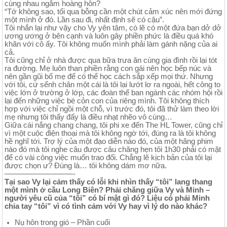
cùng nhau ngắm hoàng hôn?
“Tớ không sao, tối qua bỗng cần một chút cảm xúc nên mới đứng
một mình ở đó. Lần sau đi, nhất định sẽ có cậu”.
Tôi nhắn lại như vậy cho Vy yên tâm, có lẽ có một đứa bạn dở dở
ương ương ở bên cạnh và luôn gây phiền phức là điều quá khó
khăn với cô ấy. Tôi không muốn mình phải làm gánh nặng của ai
cả.
Tôi cũng chỉ ở nhà được qua bữa trưa ăn cùng gia đình rồi lại tót
ra đường. Mẹ luôn than phiền rằng con gái nên học bếp núc và
nên gần gũi bố mẹ để có thể học cách sắp xếp mọi thứ. Nhưng
với tôi, cứ sểnh chân một cái là tôi lại lướt lơ ra ngoài, hết công to
việc lớn ở trường ở lớp, các đoàn thể ban ngành các nhóm hội rồi
lại đến những việc bé cỏn con của riêng mình. Tôi không thích
hợp với việc chỉ ngồi một chỗ, vì trước đó, tôi đã thử làm theo lời
mẹ nhưng tôi thấy đấy là điều nhạt nhẽo vô cùng…
Giữa cái nắng chang chang, tôi phi xe đến The HL Tower, cũng chỉ
vì một cuộc điện thoại mà tôi không ngờ tới, đúng ra là tôi không
hề nghĩ tới. Trợ lý của một đạo diễn nào đó, của một hãng phim
nào đó mà tôi nghe câu được câu chăng hẹn tôi 1h30 phải có mặt
để có vài công việc muốn trao đổi. Chẳng lẽ kịch bản của tôi lại
được chọn ư? Đúng là… tôi không dám mơ nữa.
—————————-
Tại sao Vy lại cảm thấy có lỗi khi nhìn thấy “tôi” lang thang
một mình ở cầu Long Biên? Phải chăng giữa Vy và Minh –
người yêu cũ của “tôi” có bí mật gì đó? Liệu có phải Minh
chia tay “tôi” vì có tình cảm với Vy hay vì lý do nào khác?
Nụ hôn trong gió – Phần cuối