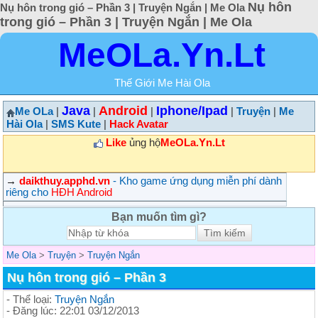
Nụ hôn
Nụ hôn trong gió – Phần 3 | Truyện Ngắn | Me Ola
trong gió – Phần 3 | Truyện Ngắn | Me Ola
MeOLa.Yn.Lt
Thế Giới Me Hài Ola
Java
Android
Iphone/Ipad
Me OLa
|
|
|
|
Truyện
|
Me
Hài Ola
|
SMS Kute
|
Hack Avatar
Like
ủng hộ
MeOLa.Yn.Lt
→
daikthuy.apphd.vn
- Kho game ứng dụng miễn phí dành
riêng cho
HĐH Android
Bạn muốn tìm gì?
Me Ola
>
Truyện
>
Truyện Ngắn
Nụ hôn trong gió – Phần 3
- Thể loại:
Truyện Ngắn
- Đăng lúc: 22:01 03/12/2013