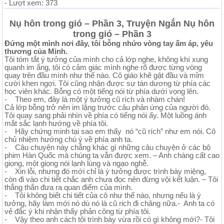
- Lượt xem: 373
Nụ hôn trong gió – Phần 3, Truyện Ngắn Nụ hôn
trong gió – Phần 3
Đứng một mình nơi đây, tôi bỗng nhứo vòng tay ấm áp, yêu
thương của Minh.
Tôi tóm tắt ý tưởng của mình cho cả lớp nghe, không khí xung
quanh im ắng, tôi có cảm giác mình nghe rõ được từng vòng
quay trên đầu mình như thế nào. Cô giáo khẽ gật đầu và mỉm
cười khen ngợi. Tôi cũng nhận được sự tán dương từ phía các
học viên khác. Bỗng có một tiếng nói từ phía dưới vọng lên.
- Theo em, đây là một ý tưởng cũ rích và nhàm chán!
Cả lớp bỗng trở nên im lặng trước câu phản ứng của người đó.
Tôi quay sang phải nhìn về phía có tiếng nói ấy. Một luồng ánh
mắt sắc lạnh hướng về phía tôi.
- Hãy chứng minh tại sao em thấy nó “cũ rích” như em nói. Cô
chủ nhiệm hướng chú ý về phía anh ta.
- Câu chuyện này chẳng khác gì những câu chuyện ở các bộ
phim Hàn Quốc mà chúng ta vẫn được xem. – Anh chàng cất cao
giọng, một giọng nói lạnh lùng và ngạo nghễ.
- Xin lỗi, nhưng đó mới chỉ là ý tưởng được trình bày miệng,
còn đi vào chi tiết chắc anh chưa đọc nên đừng vội kết luận. – Tôi
thẳng thắn đưa ra quan điểm của mình.
- Tôi không biết chi tiết của cô như thế nào, nhưng nếu là ý
tưởng, hãy làm mới nó dù nó là cũ rich đi chăng nữa.- Anh ta có
vẻ đắc ý khi nhận thấy phản công từ phía tôi.
- Vậy theo anh cách tôi trình bày vừa rồi có gì không mới?- Tôi